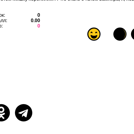
ок:
0
лл:
0.00
о:
0