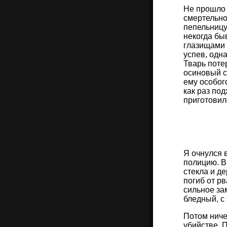
Не прошло 
смертельно
пепельницу
некогда бы
глазищами 
успев, одна
Тварь поте
осиновый с
ему особог
как раз по
приготовилс
Я очнулся 
полицию. В
стекла и д
погиб от р
сильное за
бледный, с
Потом ниче
убийстве. П