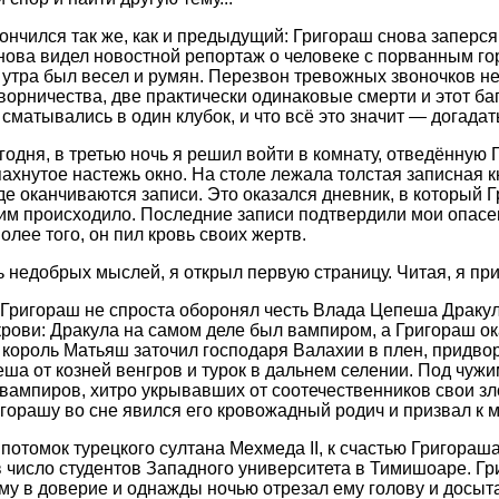
кончился так же, как и предыдущий: Григораш снова заперся
снова видел новостной репортаж о человеке с порванным г
 утра был весел и румян. Перезвон тревожных звоночков не
ворничества, две практически одинаковые смерти и этот ба
матывались в один клубок, и что всё это значит — догадать
годня, в третью ночь я решил войти в комнату, отведённую 
пахнутое настежь окно. На столе лежала толстая записная к
где оканчиваются записи. Это оказался дневник, в который
 ним происходило. Последние записи подтвердили мои опасе
олее того, он пил кровь своих жертв.
 недобрых мыслей, я открыл первую страницу. Читая, я при
 Григораш не спроста оборонял честь Влада Цепеша Дракул
 крови: Дракула на самом деле был вампиром, а Григораш ок
 король Матьяш заточил господаря Валахии в плен, придв
ша от козней венгров и турок в дальнем селении. Под чуж
вампиров, хитро укрывавших от соотечественников свои зло
горашу во сне явился его кровожадный родич и призвал к м
потомок турецкого султана Мехмеда II, к счастью Григораша
 число студентов Западного университета в Тимишоаре. Григ
ему в доверие и однажды ночью отрезал ему голову и досыт