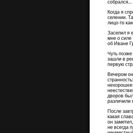
собрался...
Когда я спр
селении. Т
лицо-то как
Заселил я 
мне о силе
об Иване Г
Чуть позже
зашли в ре
первую стр
Вечером он
странность:
нехорошее:
неестестве
дворов был
различили 
После завт
какая слав
он заметил,
не всегда 
неуместный 