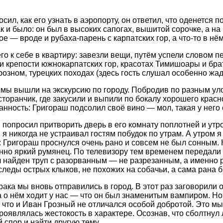
осил, как его узнать в аэропорту, он ответил, что оденется 
ак и было: он был в высоких сапогах, вышитой сорочке, а н
ое — вроде и рубаха-парень с карпатских гор, а что-то в нё
его к себе в квартиру: завезли вещи, путём успели словом 
 и крепости южнокарпатских гор, красотах Тимишоары и бра
розном, турецких походах (здесь гость слушал особенно жа
 мы вышли на экскурсию по городу. Побродив по разным ул
сторанчик, где закусили и выпили по бокалу хорошего красно
анность: Григораш подсолил своё вино — мол, такая у него
 попросил притворить дверь в его комнату поплотней и утр
 я никогда не устраивал гостям побудок по утрам. А утром 
 Григораш проснулся очень рано и совсем не был сонным. 
нно яркий румянец. По телевизору тем временем передали 
 найден труп с разорванным — не разрезанным, а именно 
следы острых клыков, не похожих на собачьи, а сама рана 
рака мы вновь отправились в город. В этот раз заговорили 
а о нём ходит у нас — что он был знаменитым вампиром. Но
 что и Иван Грозный не отличался особой добротой. Это мы-
проявлялась жестокость в характере. Осознав, что сболтнул
спор и найти другую тему...