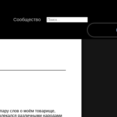
Сообщество
 пару слов о моём товарище,
увлекался различными народами