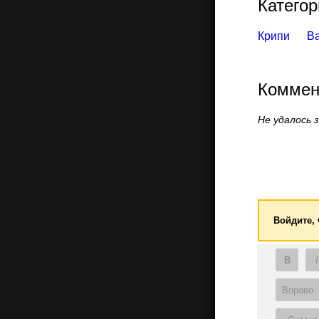
Категор
Крипи
В
Коммен
Не удалось 
Войдите,
B
I
Вправо