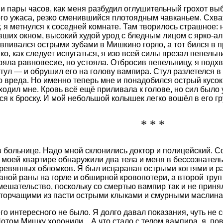
и пары часов, как меня разбудил оглушительный грохот выб
го ужаса, резко сменившийся плотоядным чавканьем. Схва
, я метнулся к соседней комнате. Там творилось страшное: 
вших окном, высокий худой урод с бледным лицом с ярко-а
впивался острыми зубами в Мишкино горло, а тот бился в 
ко, как следует испугаться, я изо всей силы врезал пепельн
ряла равновесие, но устояла. Отбросив пепельницу, я под
тул — и обрушил его на голову вампира. Стул разлетелся в 
о вреда. Но именно теперь мне и понадобился острый кусок
дходил мне. Кровь всё ещё приливала к голове, но сил было
я к броску. И мой небольшой колышек легко вошёл в его гру
* * *
в больнице. Надо мной склонились доктор и полицейский. 
 моей квартире обнаружили два тела и меня в бессознатель
еревянных обломков. Я был исцарапан острыми когтями и р
ваной раны на горле и обширной кровопотери, а второй тру
мешательство, поскольку со смертью вампир так и не приня
 торчащими из пасти острыми клыками и смурными маслина
го интересного не было. Я долго давал показания, чуть не
отом Мишку хоронили... А что стало с телом вампира, я, пов