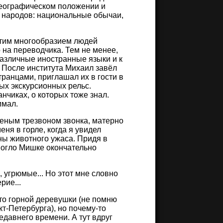
географическом положении и
х народов: национальные обычаи,
этим многообразием людей
о на переводчика. Тем не менее,
различные иностранные языки и к
 После института Михаил завёл
транцами, приглашал их в гости в
ых экскурсионных рельс.
нчиках, о которых тоже знал.
имал.
еным трезвоном звонка, матерно
еня в горле, когда я увидел
лны животного ужаса. Придя в
омогло Мишке окончательно
 угрюмые... Но этот мне словно
рие...
-то горной деревушки (не помню
т-Петербурга), но почему-то
едавнего времени. А тут вдруг