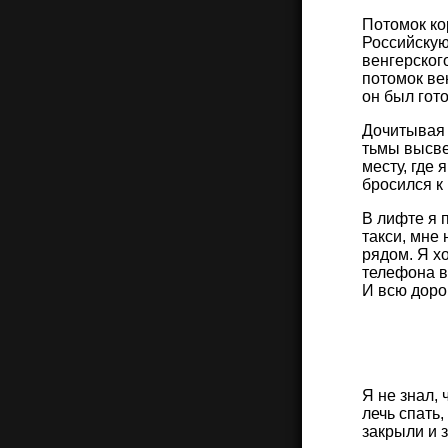
Потомок ко
Российскую
венгерског
потомок ве
он был гото
Дочитывая д
тьмы высве
месту, где 
бросился к
В лифте я 
такси, мне 
рядом. Я хо
телефона в
И всю дорог
Я не знал,
лечь спать
закрыли и з