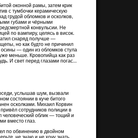
итой оконной рамы, затем крик
тив с тумбочки керамическую
над грудой обломков и осколков,
лыми губами и чёрными
предсмертной конвульсии. Не
ицей по вампиру, целясь в висок.
хватил снаряд получше —
щепы, но как будто не причинил
 осины — один из обломков стула
 уже меньше. Кровопийца как раз
дь. И свет перед глазами погас...
Соседи, услышав шум, вызвали
ном состоянии в куче битого
анен осколками. Михаил Корвин
п привёл сотрудников полиции в
л человеческий облик — тощий и
ми вместо глаз.
 сел по обвинению в двойном
ерьте, не знаю и не хочу знать.