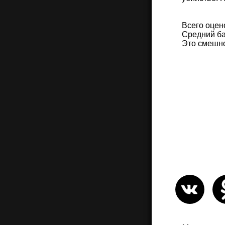
Всего оцен
Средний ба
Это смешн