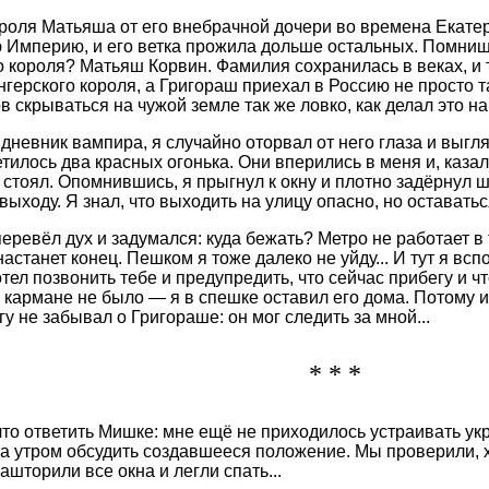
роля Матьяша от его внебрачной дочери во времена Екатери
 Империю, и его ветка прожила дольше остальных. Помнишь
о короля? Матьяш Корвин. Фамилия сохранилась в веках, и 
нгерского короля, а Григораш приехал в Россию не просто т
в скрываться на чужой земле так же ловко, как делал это на 
невник вампира, я случайно оторвал от него глаза и выглян
тилось два красных огонька. Они вперились в меня и, каза
я стоял. Опомнившись, я прыгнул к окну и плотно задёрнул 
 выходу. Я знал, что выходить на улицу опасно, но оставать
перевёл дух и задумался: куда бежать? Метро не работает в
настанет конец. Пешком я тоже далеко не уйду... И тут я вс
тел позвонить тебе и предупредить, что сейчас прибегу и ч
 кармане не было — я в спешке оставил его дома. Потому и 
у не забывал о Григораше: он мог следить за мной...
* * *
 что ответить Мишке: мне ещё не приходилось устраивать у
, а утром обсудить создавшееся положение. Мы проверили, 
ашторили все окна и легли спать...