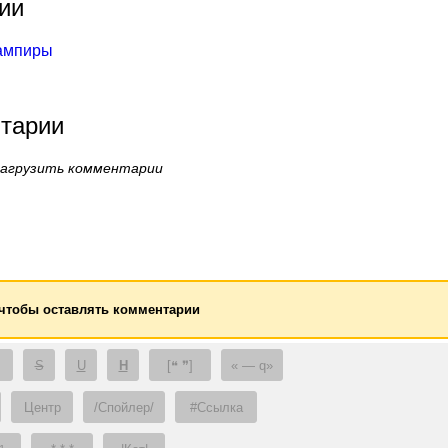
ии
ампиры
тарии
загрузить комментарии
 чтобы оставлять комментарии
S
U
H
[❝ ❞]
— q
Центр
/Спойлер/
#Ссылка