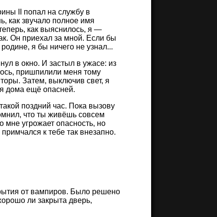
ны II попал на службу в
, как звучало полное имя
теперь, как выяснилось, я —
ак. Он приехал за мной. Если бы
родине, я бы ничего не узнал...
ул в окно. И застыл в ужасе: из
лось, пришпилили меня тому
шторы. Затем, выключив свет, я
ся дома ещё опасней.
 такой поздний час. Пока вызову
помнил, что ты живёшь совсем
то мне угрожает опасность, но
примчался к тебе так внезапно.
крытия от вампиров. Было решено
хорошо ли закрыта дверь,