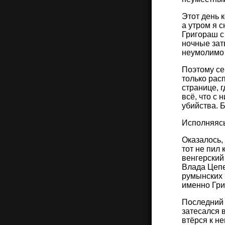
Этот день 
а утром я 
Григораш с
ночные зат
неумолимо с
Поэтому се
только рас
странице, 
всё, что с
убийства. Б
Исполняясь
Оказалось,
тот не пил
венгерский
Влада Цепе
румынских 
именно Гри
Последний 
затесался в
втёрся к н