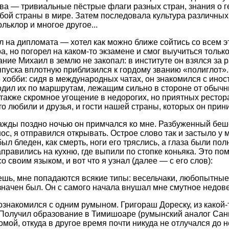
ва — тривиальные пёстрые флаги разных стран, знания о 
бой страны в мире. Затем последовала культура различны
льклор и многое другое...
л на дипломата — хотел как можно ближе сойтись со всем 
а, но погорел на каком-то экзамене и смог выучиться тольк
ание Михаил в землю не закопал: в институте он взялся за 
пуска вплотную приблизился к гордому званию «полиглот».
 хобби: сидя в международных чатах, он знакомился с инос
одил их по маршрутам, лежащим сильно в стороне от обычн
также скромное угощение в недорогих, но приятных рестора
то любили и друзья, и гости нашей страны, которых он прин
ажды поздно ночью он примчался ко мне. Разбуженный беш
ос, я отправился открывать. Острое слово так и застыло у м
ыл бледен, как смерть, ноги его тряслись, а глаза были по
аправились на кухню, где выпили по стопке коньяка. Это п
о своим языком, и вот что я узнал (далее — с его слов):
шь, мне попадаются всякие типы: весельчаки, любопытные,
значен был. Он с самого начала внушал мне смутное недове
познакомился с одним румыном. Григораш Дореску, из какой
 Получил образование в Тимишоаре (румынский аналог Санк
омой, откуда в другое время почти никуда не отлучался до н