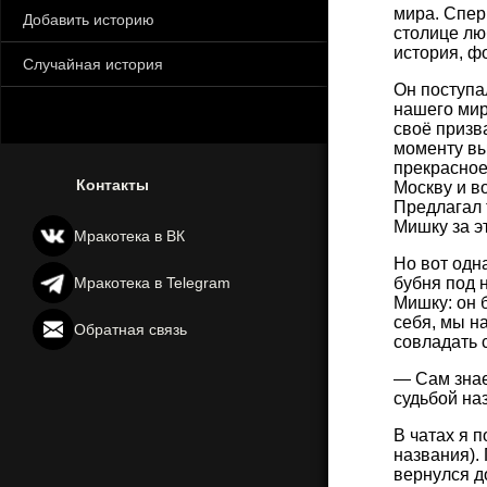
мира. Спер
Добавить историю
столице лю
история, фо
Случайная история
Он поступа
нашего мир
своё призв
моменту вы
прекрасное
Контакты
Москву и в
Предлагал 
Мишку за э
Мракотека в ВК
Но вот одн
Мракотека в Telegram
бубня под н
Мишку: он б
себя, мы н
Обратная связь
совладать с
— Сам знае
судьбой на
В чатах я 
названия).
вернулся д