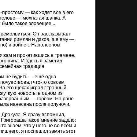
по-простому — как ходят все в его
а голове — мохнатая шапка. А
м было такое зловещее...
перемолвиться. Он рассказывал
тании римлян и даков, а я ему —
дно) и войне с Наполеоном.
очкам и прокатившись в трамвае,
го вина. И здесь я заметил
 семейная традиция.
ом не будить — ещё одна
я почувствовал что-то совсем
На его щеках играл странный,
жуткую новость: в одном из
разорванным — горлом. На ране
была нанесена после полуночи.
о Дракуле. Я сразу вспомнил,
 Григораша такое мнение задело:
то знаем, что у него не во всём и
 лишнего, я поспешил замять этот