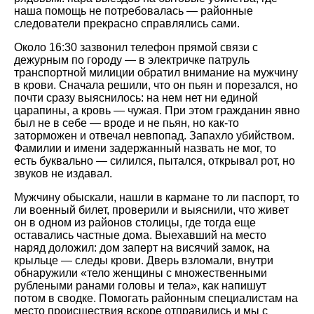
наша помощь не потребовалась — районные
следователи прекрасно справлялись сами.
Около 16:30 зазвонил телефон прямой связи с
дежурным по городу — в электричке патруль
транспортной милиции обратил внимание на мужчину
в крови. Сначала решили, что он пьян и порезался, но
почти сразу выяснилось: на нем нет ни единой
царапины, а кровь — чужая. При этом гражданин явно
был не в себе — вроде и не пьян, но как-то
заторможен и отвечал невпопад. Запахло убийством.
Фамилии и имени задержанный назвать не мог, то
есть буквально — силился, пытался, открывал рот, но
звуков не издавал.
Мужчину обыскали, нашли в кармане то ли паспорт, то
ли военный билет, проверили и выяснили, что живет
он в одном из районов столицы, где тогда еще
оставались частные дома. Выехавший на место
наряд доложил: дом заперт на висячий замок, на
крыльце — следы крови. Дверь взломали, внутри
обнаружили «тело женщины с множественными
рублеными ранами головы и тела», как напишут
потом в сводке. Помогать районным специалистам на
место происшествия вскоре отправились и мы с