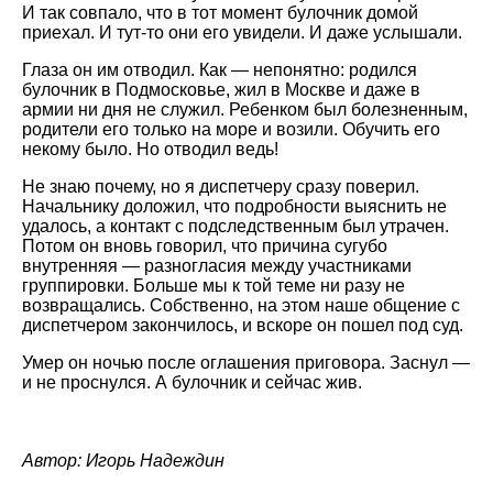
И так совпало, что в тот момент булочник домой
приехал. И тут-то они его увидели. И даже услышали.
Глаза он им отводил. Как — непонятно: родился
булочник в Подмосковье, жил в Москве и даже в
армии ни дня не служил. Ребенком был болезненным,
родители его только на море и возили. Обучить его
некому было. Но отводил ведь!
Не знаю почему, но я диспетчеру сразу поверил.
Начальнику доложил, что подробности выяснить не
удалось, а контакт с подследственным был утрачен.
Потом он вновь говорил, что причина сугубо
внутренняя — разногласия между участниками
группировки. Больше мы к той теме ни разу не
возвращались. Собственно, на этом наше общение с
диспетчером закончилось, и вскоре он пошел под суд.
Умер он ночью после оглашения приговора. Заснул —
и не проснулся. А булочник и сейчас жив.
Автор: Игорь Надеждин