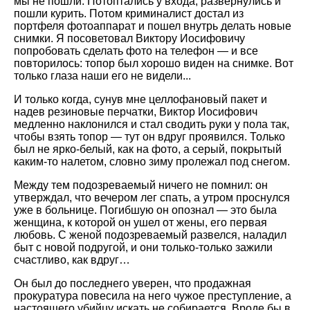
мы не пошли. Потоптались у входа, развернулись и
пошли курить. Потом криминалист достал из
портфеля фотоаппарат и пошел внутрь делать новые
снимки. Я посоветовал Виктору Иосифовичу
попробовать сделать фото на телефон — и все
повторилось: топор был хорошо виден на снимке. Вот
только глаза наши его не видели...
И только когда, сунув мне целлофановый пакет и
надев резиновые перчатки, Виктор Иосифович
медленно наклонился и стал сводить руки у пола так,
чтобы взять топор — тут он вдруг проявился. Только
был не ярко-белый, как на фото, а серый, покрытый
каким-то налетом, словно зиму пролежал под снегом.
Между тем подозреваемый ничего не помнил: он
утверждал, что вечером лег спать, а утром проснулся
уже в больнице. Погибшую он опознал — это была
женщина, к которой он ушел от жены, его первая
любовь. С женой подозреваемый развелся, наладил
быт с новой подругой, и они только-только зажили
счастливо, как вдруг…
Он был до последнего уверен, что продажная
прокуратура повесила на него чужое преступление, а
настоящего убийцу искать не собирается. Вроде бы в