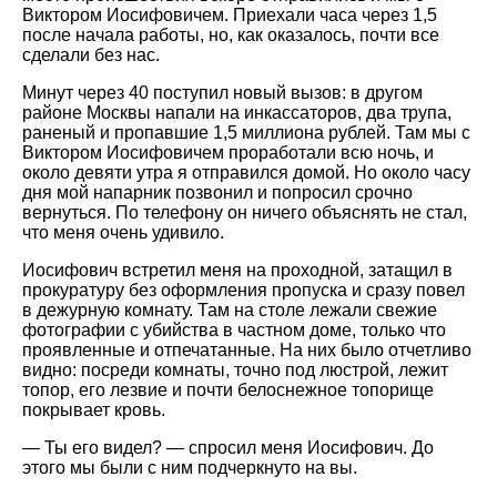
Виктором Иосифовичем. Приехали часа через 1,5
после начала работы, но, как оказалось, почти все
сделали без нас.
Минут через 40 поступил новый вызов: в другом
районе Москвы напали на инкассаторов, два трупа,
раненый и пропавшие 1,5 миллиона рублей. Там мы с
Виктором Иосифовичем проработали всю ночь, и
около девяти утра я отправился домой. Но около часу
дня мой напарник позвонил и попросил срочно
вернуться. По телефону он ничего объяснять не стал,
что меня очень удивило.
Иосифович встретил меня на проходной, затащил в
прокуратуру без оформления пропуска и сразу повел
в дежурную комнату. Там на столе лежали свежие
фотографии с убийства в частном доме, только что
проявленные и отпечатанные. На них было отчетливо
видно: посреди комнаты, точно под люстрой, лежит
топор, его лезвие и почти белоснежное топорище
покрывает кровь.
— Ты его видел? — спросил меня Иосифович. До
этого мы были с ним подчеркнуто на вы.