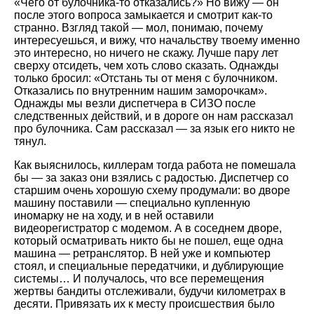
«Чего от булочника-то отказались?» Но вижу — он
после этого вопроса замыкается и смотрит как-то
странно. Взгляд такой — мол, понимаю, почему
интересуешься, и вижу, что начальству твоему именно
это интересно, но ничего не скажу. Лучше пару лет
сверху отсидеть, чем хоть слово сказать. Однажды
только бросил: «Отстань ты от меня с булочником.
Отказались по внутренним нашим заморочкам».
Однажды мы везли диспетчера в СИЗО после
следственных действий, и в дороге он нам рассказал
про булочника. Сам рассказал — за язык его никто не
тянул.
Как выяснилось, киллерам тогда работа не помешала
бы — за заказ они взялись с радостью. Диспетчер со
старшим очень хорошую схему продумали: во дворе
машину поставили — специально купленную
иномарку не на ходу, и в ней оставили
видеорегистратор с модемом. А в соседнем дворе,
который осматривать никто бы не пошел, еще одна
машина — ретранслятор. В ней уже и компьютер
стоял, и специальные передатчики, и дублирующие
системы… И получалось, что все перемещения
жертвы бандиты отслеживали, будучи километрах в
десяти. Привязать их к месту происшествия было