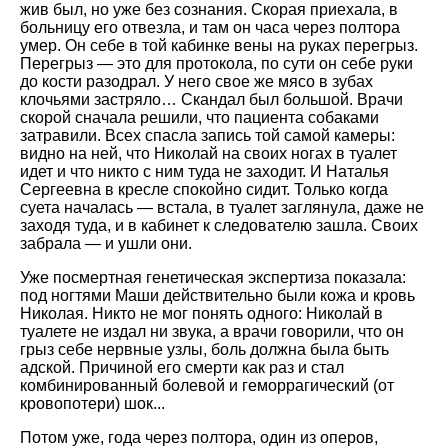
жив был, но уже без сознания. Скорая приехала, в
больницу его отвезла, и там он часа через полтора
умер. Он себе в той кабинке вены на руках перегрыз.
Перегрыз — это для протокола, по сути он себе руки
до кости разодрал. У него свое же мясо в зубах
клочьями застряло… Скандал был большой. Врачи
скорой сначала решили, что пациента собаками
затравили. Всех спасла запись той самой камеры:
видно на ней, что Николай на своих ногах в туалет
идет и что никто с ним туда не заходит. И Наталья
Сергеевна в кресле спокойно сидит. Только когда
суета началась — встала, в туалет заглянула, даже не
заходя туда, и в кабинет к следователю зашла. Своих
забрала — и ушли они.
Уже посмертная генетическая экспертиза показала:
под ногтями Маши действительно были кожа и кровь
Николая. Никто не мог понять одного: Николай в
туалете не издал ни звука, а врачи говорили, что он
грыз себе нервные узлы, боль должна была быть
адской. Причиной его смерти как раз и стал
комбинированный болевой и геморрагический (от
кровопотери) шок...
Потом уже, года через полтора, один из оперов,