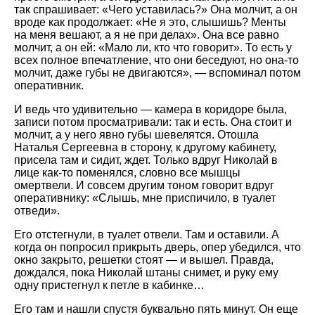
так спрашивает: «Чего уставилась?» Она молчит, а он
вроде как продолжает: «Не я это, слышишь? Менты
на меня вешают, а я не при делах». Она все равно
молчит, а он ей: «Мало ли, кто что говорит». То есть у
всех полное впечатление, что они беседуют, но она-то
молчит, даже губы не двигаются», — вспоминал потом
оперативник.
И ведь что удивительно — камера в коридоре была,
записи потом просматривали: так и есть. Она стоит и
молчит, а у него явно губы шевелятся. Отошла
Наталья Сергеевна в сторону, к другому кабинету,
присела там и сидит, ждет. Только вдруг Николай в
лице как-то поменялся, словно все мышцы
омертвели. И совсем другим тоном говорит вдруг
оперативнику: «Слышь, мне приспичило, в туалет
отведи».
Его отстегнули, в туалет отвели. Там и оставили. А
когда он попросил прикрыть дверь, опер убедился, что
окно закрыто, решетки стоят — и вышел. Правда,
дождался, пока Николай штаны снимет, и руку ему
одну пристегнул к петле в кабинке…
Его там и нашли спустя буквально пять минут. Он еще