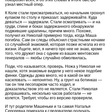
узнал местный опер.
К Коле стали присматриваться, но начальник грохнул
кулаком по столу и приказал: задерживайте. Куда
деваться — задержали. Стали осматривать — и на
груди, спине и боках задержанного обнаружили
поджившие царапины, причем много. Похоже,
получил их Николай примерно тогда, когда Маша
погибла. Сам он следы объяснил страстными ночами
со случайной знакомой, которая позже исчезла из его
жизни. Ищите, мол, я ничего про нее не знаю, кроме
того, что дружит она с одним из ваших ментовских
генералов — якобы случайно обмолвилась.
Поди, что называется, проверь. Ножа у Николая не
нашли, хотя знакомые видели у него некое подобие
финки. Одежды дома много, но в какой он мог
насиловать — непонятно. Ну, а грунт на ботинках —
так он тем лесопарком часто ходил, и
доказательством это не является. Стали Николая
допрашивать, несколько часов работали — не
колется. Требует, чтобы его версию проверяли.
И тут родители Машеньки и та самая Наталья
Сергеевна приехала к следователю получать