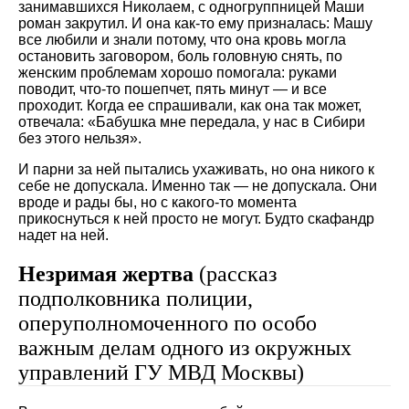
занимавшихся Николаем, с одногруппницей Маши
роман закрутил. И она как-то ему призналась: Машу
все любили и знали потому, что она кровь могла
остановить заговором, боль головную снять, по
женским проблемам хорошо помогала: руками
поводит, что-то пошепчет, пять минут — и все
проходит. Когда ее спрашивали, как она так может,
отвечала: «Бабушка мне передала, у нас в Сибири
без этого нельзя».
И парни за ней пытались ухаживать, но она никого к
себе не допускала. Именно так — не допускала. Они
вроде и рады бы, но с какого-то момента
прикоснуться к ней просто не могут. Будто скафандр
надет на ней.
Незримая жертва
(рассказ
подполковника полиции,
оперуполномоченного по особо
важным делам одного из окружных
управлений ГУ МВД Москвы)