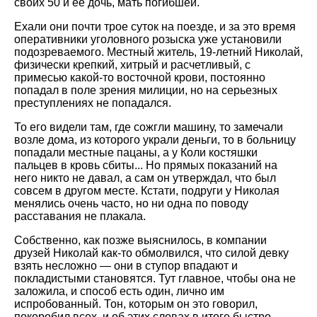
своих 50 и ее дочь, мать погибшей.
Ехали они почти трое суток на поезде, и за это время
оперативники уголовного розыска уже установили
подозреваемого. Местный житель, 19-летний Николай,
физически крепкий, хитрый и расчетливый, с
примесью какой-то восточной крови, постоянно
попадал в поле зрения милиции, но на серьезных
преступлениях не попадался.
То его видели там, где сожгли машину, то замечали
возле дома, из которого украли деньги, то в больницу
попадали местные пацаны, а у Коли костяшки
пальцев в кровь сбиты... Но прямых показаний на
него никто не давал, а сам он утверждал, что был
совсем в другом месте. Кстати, подруги у Николая
менялись очень часто, но ни одна по поводу
расставания не плакала.
Собственно, как позже выяснилось, в компании
друзей Николай как-то обмолвился, что силой девку
взять несложно — они в ступор впадают и
покладистыми становятся. Тут главное, чтобы она не
заложила, и способ есть один, лично им
испробованный. Тон, которым он это говорил,
покоробил всех, и об этих словах в итоге быстро