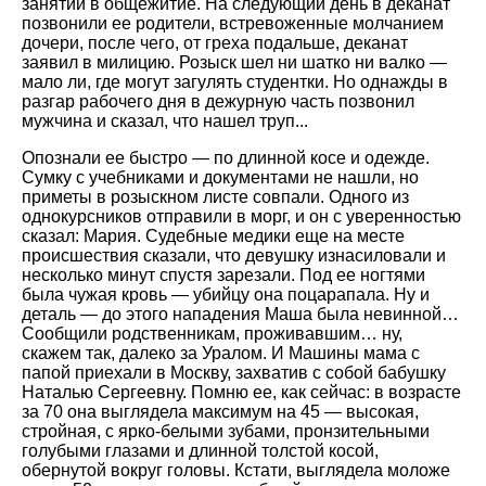
занятий в общежитие. На следующий день в деканат
позвонили ее родители, встревоженные молчанием
дочери, после чего, от греха подальше, деканат
заявил в милицию. Розыск шел ни шатко ни валко —
мало ли, где могут загулять студентки. Но однажды в
разгар рабочего дня в дежурную часть позвонил
мужчина и сказал, что нашел труп...
Опознали ее быстро — по длинной косе и одежде.
Сумку с учебниками и документами не нашли, но
приметы в розыскном листе совпали. Одного из
однокурсников отправили в морг, и он с уверенностью
сказал: Мария. Судебные медики еще на месте
происшествия сказали, что девушку изнасиловали и
несколько минут спустя зарезали. Под ее ногтями
была чужая кровь — убийцу она поцарапала. Ну и
деталь — до этого нападения Маша была невинной…
Сообщили родственникам, проживавшим… ну,
скажем так, далеко за Уралом. И Машины мама с
папой приехали в Москву, захватив с собой бабушку
Наталью Сергеевну. Помню ее, как сейчас: в возрасте
за 70 она выглядела максимум на 45 — высокая,
стройная, с ярко-белыми зубами, пронзительными
голубыми глазами и длинной толстой косой,
обернутой вокруг головы. Кстати, выглядела моложе