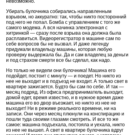
невозможно.
Убирать булочника собирались направленным
взрывом, но аккуратно: так, чтобы никто посторонний
под него не попал. Бомба с управлением с того же
самого модема. А вся начинка электронная с
хитринкой — сразу после взрыва она должна была
расплавиться. Видеорегистратор в машине сам по
себе вопросов бы не вызвал. И даже легенду
придумали владельцу машины, которая любую
проверку выдержала бы. Да и сам владелец за деньги
и под страхом смерти все бы сделал, как надо.
Но только не видели они булочника! Машина его
подойдет, постоит с минуту — и поедет. Но никто из
нее не выходит и в подъезд не входит. А только свет в
квартире зажигается. Будто бы сам по себе. И так —
месяц подряд. Из офиса предприниматель выходит,
домой едет, время известно, и в нужное время даже
машина его во двор въезжает, но никто из нее не
выходит! Ни в режиме реального времени, ни на
записи. Они через месяц плюнули на конспирацию и
пошли туда своими глазами смотреть. И все то же
самое: машина подъехала, постояла и уехала, никто
из нее не вышел. А свет в квартире булочника вдруг