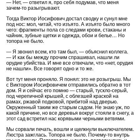
— Нет, — ответил я, про себя подумав, что меня
зачем-то разыгрывают.
Тогда Виктор Иосифович достал сводку и сунул мне
под нос: мол, читай, что изъято. А изъято было много
чего: фрагменты пола со следами крови, стаканы и
чайник, зубные щетки и одежда, обои и белье… Но
топора не было.
— Я звонил всем, кто там был, — объяснил коллега.
— И как бы между прочим спрашивал, нашли ли
орудие убийства. И мне все отвечали, что «нет, орудия
не нашли». Все говорят одно и то же.
Вот тут меня проняло. Я понял: это не розыгрыш. Мы
с Виктором Иосифовичем отправились обратно в тот
дом. Я и сейчас его помню — старый, тускло-серый,
под черепичной крышей, с облезшей краской на
рамах, ржавой подковой, прибитой над дверью.
Окруженный таким же старым садом. Не знаю уж, по
какой причине, но все деревья вокруг стояли в снегу, а
этот сад встретил нас корявыми черными ветвями.
Мы сорвали печать, вошли и щелкнули выключателем.
Люстра зажглась. Топора не было. Почему-то внутрь