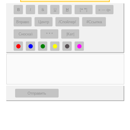
B
I
S
U
H
[❝ ❞]
— q
Вправо
Центр
/Спойлер/
#Ссылка
Сноска
* * *
|Кат|
1