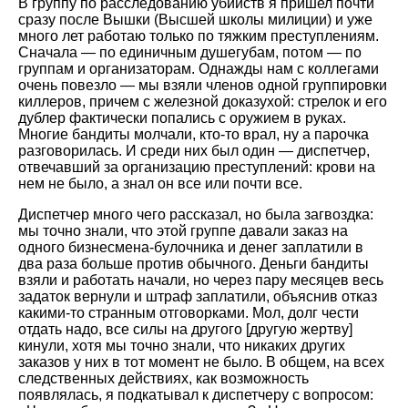
В группу по расследованию убийств я пришел почти
сразу после Вышки (Высшей школы милиции) и уже
много лет работаю только по тяжким преступлениям.
Сначала — по единичным душегубам, потом — по
группам и организаторам. Однажды нам с коллегами
очень повезло — мы взяли членов одной группировки
киллеров, причем с железной доказухой: стрелок и его
дублер фактически попались с оружием в руках.
Многие бандиты молчали, кто-то врал, ну а парочка
разговорилась. И среди них был один — диспетчер,
отвечавший за организацию преступлений: крови на
нем не было, а знал он все или почти все.
Диспетчер много чего рассказал, но была загвоздка:
мы точно знали, что этой группе давали заказ на
одного бизнесмена-булочника и денег заплатили в
два раза больше против обычного. Деньги бандиты
взяли и работать начали, но через пару месяцев весь
задаток вернули и штраф заплатили, объяснив отказ
какими-то странным отговорками. Мол, долг чести
отдать надо, все силы на другого [другую жертву]
кинули, хотя мы точно знали, что никаких других
заказов у них в тот момент не было. В общем, на всех
следственных действиях, как возможность
появлялась, я подкатывал к диспетчеру с вопросом: