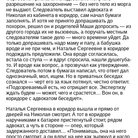
разрешение на захоронение — без него тело из морга
не выдают. Следователь выставил адвоката и
Николая из кабинета в коридор, сам начал бумаги
заполнять. И хотя не принято допрашивать до
похорон, решил он и родителей Маши допросить — из
другого города их не вызовешь, а поручать местным
следователям такое дело — много времени уйдет. Да
только допрашивать надо маму и папу, а бабушка
вроде и не при чем, и Наталье Сергеевне в коридоре
подождать предложили. Она вроде согласилась,
встала со стула — и вдруг спросила, нашли душегуба-
то. И вроде как вопрос, а прозвучал как утверждение.
Следователь потом в бумагах написал, что ответ дал
однозначный, мол, ищем. Но в приватных беседах
сознался — черт его за язык потянул, честно ответил:
«Подозреваемый есть, но отрицает все. Экспертизу
ждать будем — может, чего и срастется… Вон он, в
коридоре с адвокатом беседует».
Наталья Сергеевна в коридор вышла и прямо от
дверей на Николая смотрит. А тот в коридоре
наручниками к батарее пристегнутый стоит, рядом
адвокат, а чуть в стороне — опер, который
задержанного доставил… «Понимаешь, она на него
просто смотрит, а он вдруг на нее как зыркнул и нагло