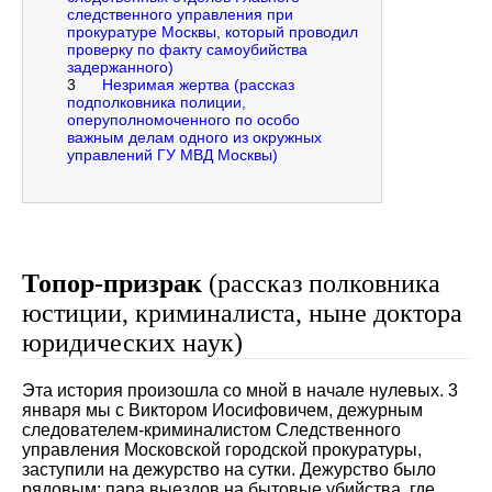
следственного управления при
прокуратуре Москвы, который проводил
проверку по факту самоубийства
задержанного)
3
Незримая жертва (рассказ
подполковника полиции,
оперуполномоченного по особо
важным делам одного из окружных
управлений ГУ МВД Москвы)
Топор-призрак
(рассказ полковника
юстиции, криминалиста, ныне доктора
юридических наук)
Эта история произошла со мной в начале нулевых. 3
января мы с Виктором Иосифовичем, дежурным
следователем-криминалистом Следственного
управления Московской городской прокуратуры,
заступили на дежурство на сутки. Дежурство было
рядовым: пара выездов на бытовые убийства, где