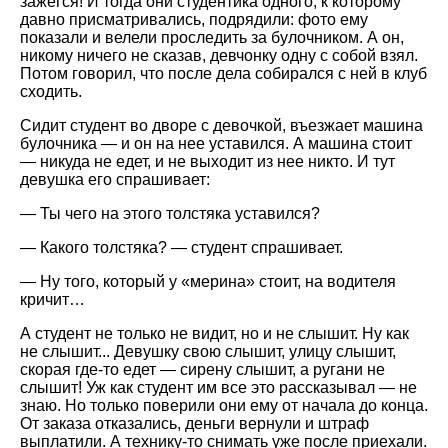
зажегся! И тогда они студентика одного, к которому
давно присматривались, подрядили: фото ему
показали и велели проследить за булочником. А он,
никому ничего не сказав, девчонку одну с собой взял.
Потом говорил, что после дела собирался с ней в клуб
сходить.
Сидит студент во дворе с девочкой, въезжает машина
булочника — и он на нее уставился. А машина стоит
— никуда не едет, и не выходит из нее никто. И тут
девушка его спрашивает:
— Ты чего на этого толстяка уставился?
— Какого толстяка? — студент спрашивает.
— Ну того, который у «мерина» стоит, на водителя
кричит…
А студент не только не видит, но и не слышит. Ну как
не слышит... Девушку свою слышит, улицу слышит,
скорая где-то едет — сирену слышит, а ругани не
слышит! Уж как студент им все это рассказывал — не
знаю. Но только поверили они ему от начала до конца.
От заказа отказались, деньги вернули и штраф
выплатили. А технику-то снимать уже после приехали.