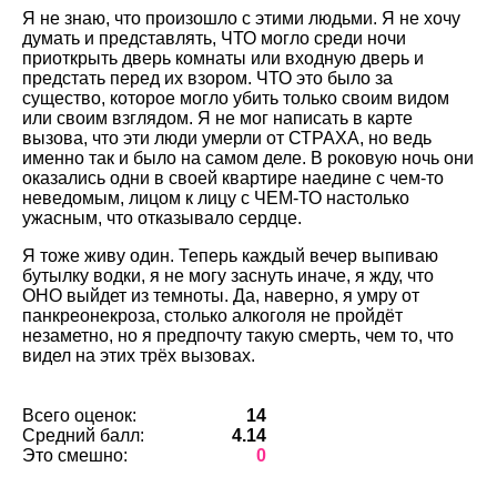
Я не знаю, что произошло с этими людьми. Я не хочу
думать и представлять, ЧТО могло среди ночи
приоткрыть дверь комнаты или входную дверь и
предстать перед их взором. ЧТО это было за
существо, которое могло убить только своим видом
или своим взглядом. Я не мог написать в карте
вызова, что эти люди умерли от СТРАХА, но ведь
именно так и было на самом деле. В роковую ночь они
оказались одни в своей квартире наедине с чем-то
неведомым, лицом к лицу с ЧЕМ-ТО настолько
ужасным, что отказывало сердце.
Я тоже живу один. Теперь каждый вечер выпиваю
бутылку водки, я не могу заснуть иначе, я жду, что
ОНО выйдет из темноты. Да, наверно, я умру от
панкреонекроза, столько алкоголя не пройдёт
незаметно, но я предпочту такую смерть, чем то, что
видел на этих трёх вызовах.
Всего оценок:
14
Средний балл:
4.14
Это смешно:
0