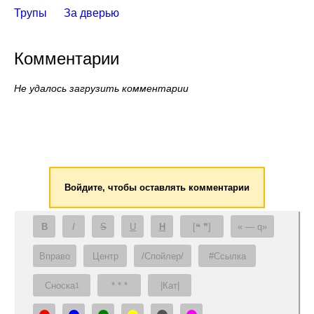
Трупы
За дверью
Комментарии
Не удалось загрузить комментарии
Войдите, чтобы оставлять комментарии
B
I
S
U
H
[❝ ❞]
— q
Вправо
Центр
/Спойлер/
#Ссылка
Сноска
* * *
|Кат|
1