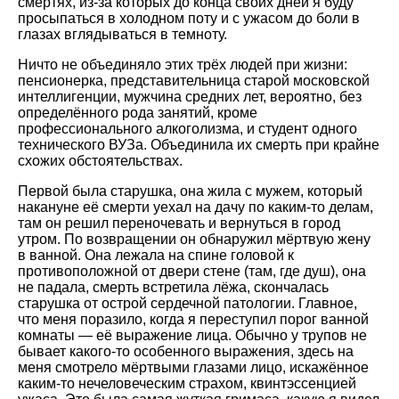
смертях, из-за которых до конца своих дней я буду
просыпаться в холодном поту и с ужасом до боли в
глазах вглядываться в темноту.
Ничто не объединяло этих трёх людей при жизни:
пенсионерка, представительница старой московской
интеллигенции, мужчина средних лет, вероятно, без
определённого рода занятий, кроме
профессионального алкоголизма, и студент одного
технического ВУЗа. Объединила их смерть при крайне
схожих обстоятельствах.
Первой была старушка, она жила с мужем, который
накануне её смерти уехал на дачу по каким-то делам,
там он решил переночевать и вернуться в город
утром. По возвращении он обнаружил мёртвую жену
в ванной. Она лежала на спине головой к
противоположной от двери стене (там, где душ), она
не падала, смерть встретила лёжа, скончалась
старушка от острой сердечной патологии. Главное,
что меня поразило, когда я переступил порог ванной
комнаты — её выражение лица. Обычно у трупов не
бывает какого-то особенного выражения, здесь на
меня смотрело мёртвыми глазами лицо, искажённое
каким-то нечеловеческим страхом, квинтэссенцией