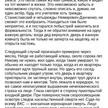
ужаса. Это была самая жуткая гримаса, какую я видел
на тот момент в жизни. Это невозможно забыть и
невозможно спутать, сложно описать и, думаю, ни
один актёр, будь его учителем хоть трижды
Станиславский и четырежды Немирович-Данченко, не
сможет это изобразить. Находиться там было
неприятно, и я постарался побыстрей закончить все
формальности. Тогда я не обратил внимания на одну
важную деталь: когда дед вернулся, дверь в ванную
комнату была не только не заперта на защёлку, но и
открыта настежь.
Следующий случай произошёл примерно через
месяц. Нигде не работающий алкаш, около сорока лет.
Никому не нужен, жил один, когда такие умирают, то
обычно их находят только тогда, когда из их квартиры
начинает идти трупный запах. Но здесь его сосед-
собутыльник увидел утром, что дверь в квартиру
приоткрыта, он заглянул внутрь, увидел труп друга и
позвонил нам и ментам. Тело лежало в коридоре, то
же самое неописуемое выражение нечеловеческого
страха на лице. Глаза смотрят в сторону приоткрытой
входной двери. При поверхностном скоропомощном
осмотре следов насильственной смерти нет. Судя по
всему, ВКС — внезапная коронарная смерть. Лицо