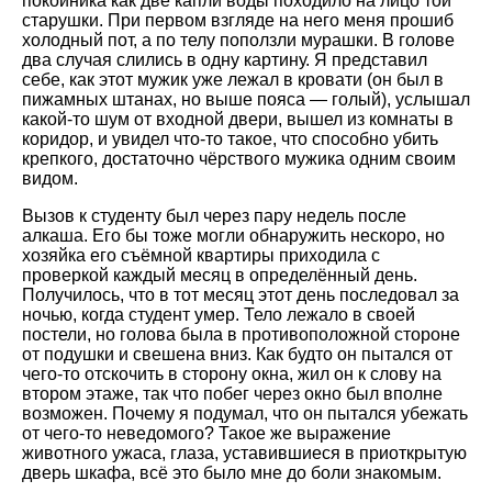
покойника как две капли воды походило на лицо той
старушки. При первом взгляде на него меня прошиб
холодный пот, а по телу поползли мурашки. В голове
два случая слились в одну картину. Я представил
себе, как этот мужик уже лежал в кровати (он был в
пижамных штанах, но выше пояса — голый), услышал
какой-то шум от входной двери, вышел из комнаты в
коридор, и увидел что-то такое, что способно убить
крепкого, достаточно чёрствого мужика одним своим
видом.
Вызов к студенту был через пару недель после
алкаша. Его бы тоже могли обнаружить нескоро, но
хозяйка его съёмной квартиры приходила с
проверкой каждый месяц в определённый день.
Получилось, что в тот месяц этот день последовал за
ночью, когда студент умер. Тело лежало в своей
постели, но голова была в противоположной стороне
от подушки и свешена вниз. Как будто он пытался от
чего-то отскочить в сторону окна, жил он к слову на
втором этаже, так что побег через окно был вполне
возможен. Почему я подумал, что он пытался убежать
от чего-то неведомого? Такое же выражение
животного ужаса, глаза, уставившиеся в приоткрытую
дверь шкафа, всё это было мне до боли знакомым.