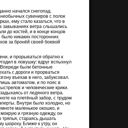
данно начался снегопад.
в необычных сувениров с полок
ах, ему стало казаться, что в
а в завываниях ветра слышались
ли до костей, и в конце концов
е было никаких посторонних
ахов за бронёй своей боевой
ни, и прорываться обратно к
угодил в ловушку: вдруг вспыхнул
. Впереди были бетонные
ехать с дороги и прорваться
згону въехав в него, забуксовал.
лишь автоматом, и по пояс в
ыстрелов и человеческие крики.
и задыхаясь от ледяного ветра.
ноте на плетёный забор, с трудом
заперты. Внутри было холодно, но
темноте маленькое окошко, и
 мокрую и грязную одежду, он
о тряпья, стараясь дышать
у шороху. Ближе к утру, он