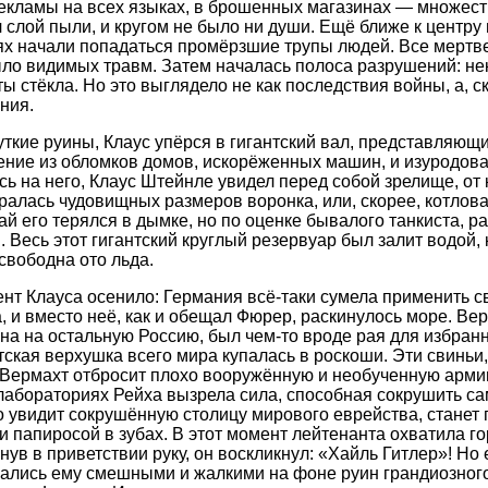
екламы на всех языках, в брошенных магазинах — множест
 слой пыли, и кругом не было ни души. Ещё ближе к центру г
х начали попадаться промёрзшие трупы людей. Все мертв
ыло видимых травм. Затем началась полоса разрушений: нек
 стёкла. Но это выглядело не как последствия войны, а, ск
ния.
ткие руины, Клаус упёрся в гигантский вал, представляющ
ние из обломков домов, искорёженных машин, и изуродова
ь на него, Клаус Штейнле увидел перед собой зрелище, от 
ралась чудовищных размеров воронка, или, скорее, котлова
ай его терялся в дымке, но по оценке бывалого танкиста, р
. Весь этот гигантский круглый резервуар был залит водой,
 свободна ото льда.
ент Клауса осенило: Германия всё-таки сумела применить с
, и вместо неё, как и обещал Фюрер, раскинулось море. Веро
на на остальную Россию, был чем-то вроде рая для избранн
ская верхушка всего мира купалась в роскоши. Эти свиньи,
 Вермахт отбросит плохо вооружённую и необученную армию
лабораториях Рейха вызрела сила, способная сокрушить са
о увидит сокрушённую столицу мирового еврейства, станет 
и папиросой в зубах. В этот момент лейтенанта охватила г
инув в приветствии руку, он воскликнул: «Хайль Гитлер»! Но 
зались ему смешными и жалкими на фоне руин грандиозног