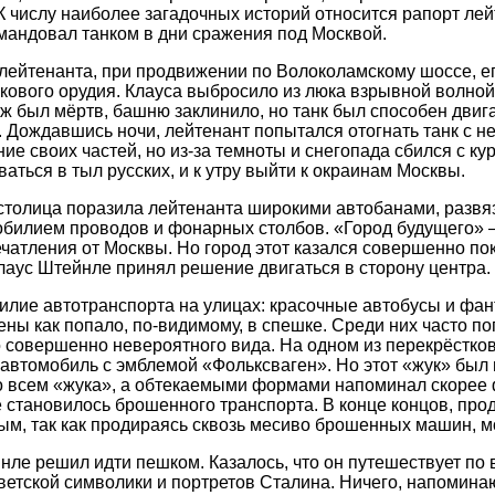
К числу наиболее загадочных историй относится рапорт ле
мандовал танком в дни сражения под Москвой.
лейтенанта, при продвижении по Волоколамскому шоссе, ег
кового орудия. Клауса выбросило из люка взрывной волной.
аж был мёртв, башню заклинило, но танк был способен двига
. Дождавшись ночи, лейтенант попытался отогнать танк с н
е своих частей, но из-за темноты и снегопада сбился с кур
аться в тыл русских, и к утру выйти к окраинам Москвы.
столица поразила лейтенанта широкими автобанами, развя
обилием проводов и фонарных столбов. «Город будущего» 
чатления от Москвы. Но город этот казался совершенно по
Клаус Штейнле принял решение двигаться в сторону центра.
илие автотранспорта на улицах: красочные автобусы и фан
ны как попало, по-видимому, в спешке. Среди них часто 
 совершенно невероятного вида. На одном из перекрёстков
 автомобиль с эмблемой «Фольксваген». Но этот «жук» был 
 всем «жука», а обтекаемыми формами напоминал скорее 
 становилось брошенного транспорта. В конце концов, пр
м, так как продираясь сквозь месиво брошенных машин, м
нле решил идти пешком. Казалось, что он путешествует по 
ветской символики и портретов Сталина. Ничего, напомина