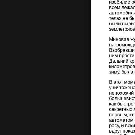
изобилие р
всём лежал
автомобиля
телах не б
были выбиты
землетрясе
Миновав жу
нагроможде
Взобравшис
ним прости
Дальний кр
километров
зиму, была
В этот мом
уничтожена
непохожий 
большевист
как быстро
секретных 
первым, кт
автоматом 
расу, и вск
вдруг пока