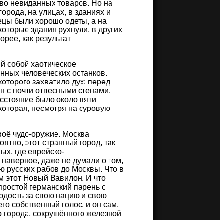
во невиданных товаров. Но на
орода, на улицах, в зданиях и
ецы были хорошо одеты, а на
оторые здания рухнули, в других
орее, как результат
ий собой хаотическое
нных человеческих останков.
которого захватило дух: перед
н с почти отвесными стенами.
асстояние было около пяти
 которая, несмотря на суровую
воё чудо-оружие. Москва
ятно, этот странный город, так
ых, где еврейско-
 наверное, даже не думали о том,
 русских рабов до Москвы. Что в
м этот Новый Вавилон. И что
простой германский парень с
ордость за свою нацию и свою
его собственный голос, и он сам,
о города, сокрушённого железной