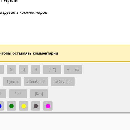
загрузить комментарии
 чтобы оставлять комментарии
S
U
H
[❝ ❞]
— q
Центр
/Спойлер/
#Ссылка
* * *
|Кат|
1