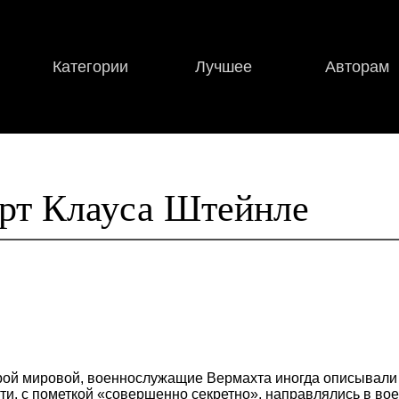
Категории
Лучшее
Авторам
рт Клауса Штейнле
рой мировой, военнослужащие Вермахта иногда описывали
ти, с пометкой «совершенно секретно», направлялись в вое