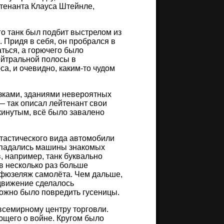
йтенанта Клауса Штейнле,
о танк был подбит выстрелом из
 Придя в себя, он пробрался в
ться, а горючего было
ейтральной полосы в
са, и очевидно, каким-то чудом
зками, зданиями невероятных
— так описал лейтенант свои
кинутым, всё было завалено
тастического вида автомобили
попадались машины знакомых
, например, танк буквально
в несколько раз больше
фюзеляж самолёта. Чем дальше,
одвижение сделалось
ожно было повредить гусеницы.
всемирному центру торговли.
ющего о войне. Кругом было