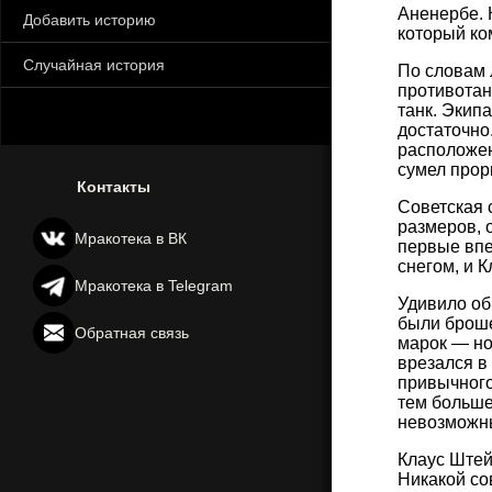
Аненербе. 
Добавить историю
который ко
Случайная история
По словам 
противотан
танк. Экип
достаточно
расположени
сумел прорв
Контакты
Советская 
размеров, 
Мракотека в ВК
первые впе
снегом, и 
Мракотека в Telegram
Удивило об
были броше
Обратная связь
марок — но
врезался в
привычного
тем больше
невозможны
Клаус Штей
Никакой со