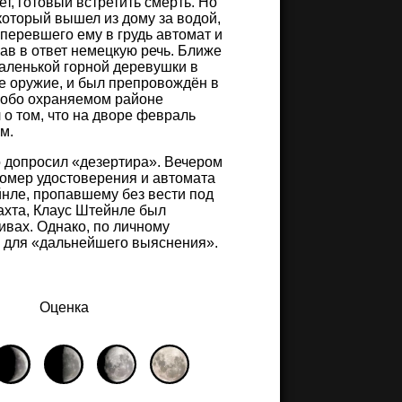
т, готовый встретить смерть. Но
который вышел из дому за водой,
уперевшего ему в грудь автомат и
ав в ответ немецкую речь. Ближе
аленькой горной деревушки в
е оружие, и был препровождён в
особо охраняемом районе
 о том, что на дворе февраль
м.
о допросил «дезертира». Вечером
номер удостоверения и автомата
нле, пропавшему без вести под
ахта, Клаус Штейнле был
ивах. Однако, по личному
 для «дальнейшего выяснения».
Оценка