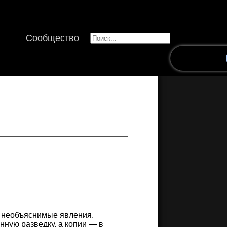
Сообщество
 необъяснимые явления.
нную разведку, а копии — в