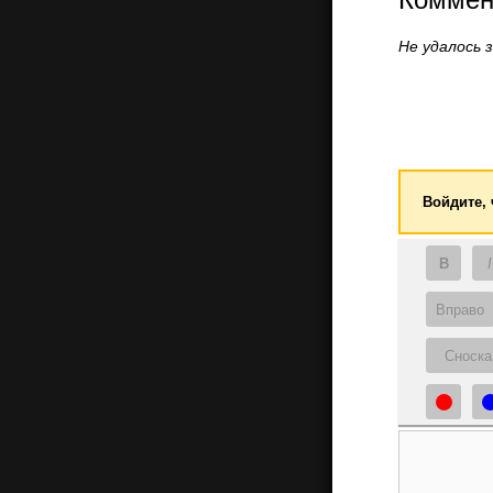
Не удалось 
Войдите,
B
I
Вправо
Сноска