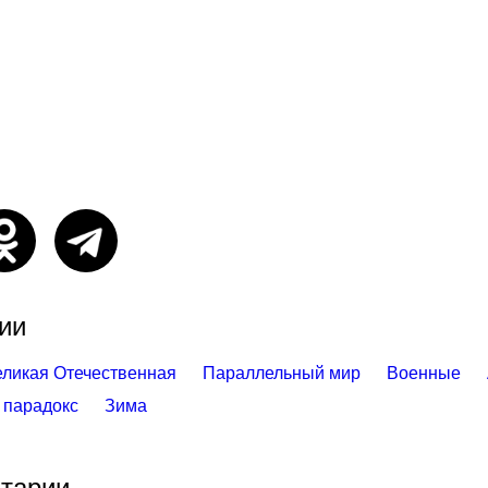
ии
еликая Отечественная
Параллельный мир
Военные
 парадокс
Зима
тарии