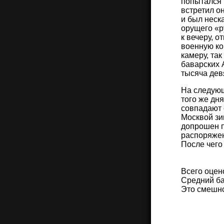
попытался 
встретил о
и был неск
орущего «р
к вечеру, 
военную ко
камеру, та
баварских 
тысяча дев
На следующ
того же дн
совпадают 
Москвой зи
допрошен п
распоряжен
После чего
Всего оцен
Средний ба
Это смешн