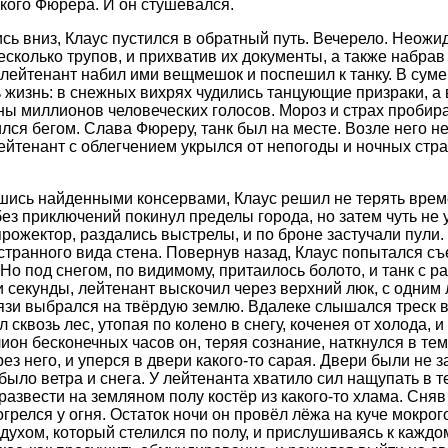
кого Фюрера. И он стушевался.
ь вниз, Клаус пустился в обратный путь. Вечерело. Неожи
сколько трупов, и прихватив их документы, а также набра
 лейтенант набил ими вещмешок и поспешил к танку. В сумерк
ь жизнь: в снежных вихрях чудились танцующие призраки, 
оны миллионов человеческих голосов. Мороз и страх пробира
ился бегом. Слава Фюреру, танк был на месте. Возле него н
лейтенант с облегчением укрылся от непогоды и ночных стр
ись найденными консервами, Клаус решил не терять време
без приключений покинул пределы города, но затем чуть не 
рожектор, раздались выстрелы, и по броне застучали пули
странного вида стена. Повернув назад, Клаус попытался съ
 Но под снегом, по видимому, притаилось болото, и танк с ра
и секунды, лейтенант выскочил через верхний люк, с одним 
язи выбрался на твёрдую землю. Вдалеке слышался треск в
 сквозь лес, утопая по колено в снегу, коченея от холода, 
ион бесконечных часов он, теряя сознание, наткнулся в тем
ез него, и уперся в двери какого-то сарая. Двери были не 
 было ветра и снега. У лейтенанта хватило сил нащупать в 
 развести на земляном полу костёр из какого-то хлама. Сняв
огрелся у огня. Остаток ночи он провёл лёжа на куче мокрог
духом, который стелился по полу, и прислушиваясь к каждом