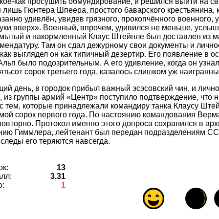
кое-как просушить обмундирование, и решился выйти на све
н лишь Гюнтера Шпеера, простого баварского крестьянина, 
азанно удивлён, увидев грязного, прокопчённого военного, 
уки вверх». Военный, впрочем, удивился не меньше, услыш
отмытый и накормленный Клаус Штейнле был доставлен из м
мендатуру. Там он сдал дежурному свои документы и лично
к как выглядел он как типичный дезертир. Его появление в 
Альп было подозрительным. А его удивление, когда он узнал
ятьсот сорок третьего года, казалось слишком уж наигранны
ий день, в городок прибыл важный эсэсовский чин, и личн
я, из группы армий «Центр» поступило подтверждение, что 
с тем, которые принадлежали командиру танка Клаусу Штей
мой сорок первого года. По настоянию командования Верм
овторно. Протокол именно этого допроса сохранился в арх
ию Гиммлера, лейтенант был передан подразделениям СС
 следы его теряются навсегда.
ок:
13
лл:
3.31
о:
1