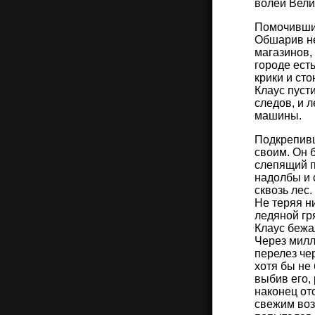
волей Вели
Помочившис
Обшарив не
магазинов,
городе ест
крики и ст
Клаус пуст
следов, и 
машины.
Подкрепивш
своим. Он 
слепящий п
надолбы и 
сквозь лес.
Не теряя н
ледяной гр
Клаус бежал
Через милл
перелез чер
хотя бы не
выбив его,
наконец от
свежим воз