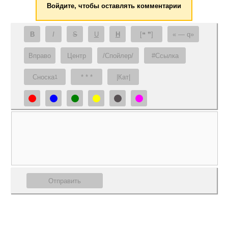
Войдите, чтобы оставлять комментарии
B
I
S
U
H
[❝ ❞]
— q
Вправо
Центр
/Спойлер/
#Ссылка
Сноска
* * *
|Кат|
1