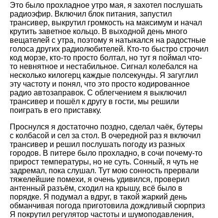
Это было прохладное утро мая, я захотел послушать
радиоэфир. Включил блок питания, запустил
трансивер, выкрутил громкость на максимум и начал
крутить заветное кольцо. В выходной день много
вещателей с утра, поэтому я натыкался на радостные
голоса других радиолюбителей. Кто-то быстро строчил
код морзе, кто-то просто болтал, но тут я поймал что-
то невнятное и нестабильное. Сигнал колебался на
несколько килогерц каждые полсекунды. Я загуглил
эту частоту и понял, что это просто кодированное
радио автозаправок. С облегчением я выключил
трансивер и пошёл к другу в гости, мы решили
поиграть в его приставку.
Проснулся я достаточно поздно, сделал чаёк, бутеры
с колбасой и сел за стол. В очередной раз я включил
трансивер и решил послушать погоду из разных
городов. В питере было прохладно, в сочи почему-то
прирост температуры, но не суть. Сонный, я чуть не
задремал, пока слушал. Тут мою сонность прервали
тяжелейшие помехи, я очень удивился, проверил
антенный разъём, сходил на крышу, всё было в
порядке. Я подумал а вдруг, в такой жаркий день
обманчивая погода приготовила дождливый сюрприз
Я покрутил регулятор частоты и шумоподавления,