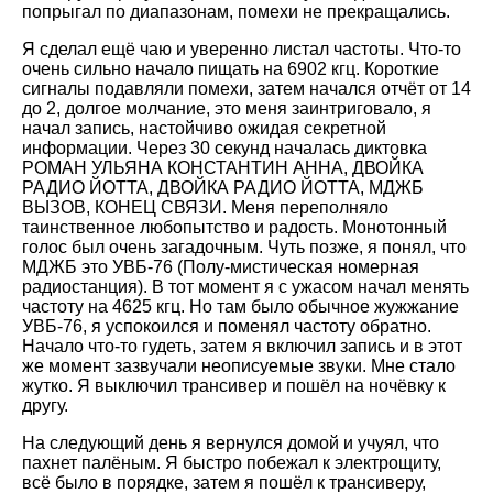
попрыгал по диапазонам, помехи не прекращались.
Я сделал ещё чаю и уверенно листал частоты. Что-то
очень сильно начало пищать на 6902 кгц. Короткие
сигналы подавляли помехи, затем начался отчёт от 14
до 2, долгое молчание, это меня заинтриговало, я
начал запись, настойчиво ожидая секретной
информации. Через 30 секунд началась диктовка
РОМАН УЛЬЯНА КОНСТАНТИН АННА, ДВОЙКА
РАДИО ЙОТТА, ДВОЙКА РАДИО ЙОТТА, МДЖБ
ВЫЗОВ, КОНЕЦ СВЯЗИ. Меня переполняло
таинственное любопытство и радость. Монотонный
голос был очень загадочным. Чуть позже, я понял, что
МДЖБ это УВБ-76 (Полу-мистическая номерная
радиостанция). В тот момент я с ужасом начал менять
частоту на 4625 кгц. Но там было обычное жужжание
УВБ-76, я успокоился и поменял частоту обратно.
Начало что-то гудеть, затем я включил запись и в этот
же момент зазвучали неописуемые звуки. Мне стало
жутко. Я выключил трансивер и пошёл на ночёвку к
другу.
На следующий день я вернулся домой и учуял, что
пахнет палёным. Я быстро побежал к электрощиту,
всё было в порядке, затем я пошёл к трансиверу,