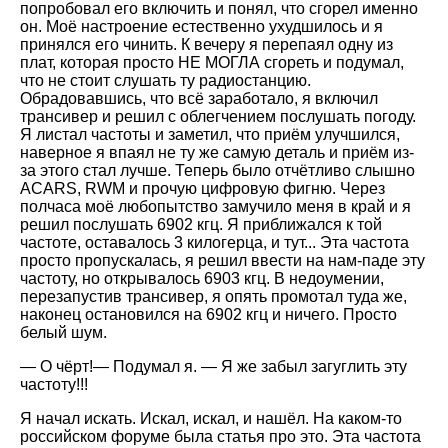
попробовал его включить и понял, что сгорел именно
он. Моё настроение естественно ухудшилось и я
принялся его чинить. К вечеру я перепаял одну из
плат, которая просто НЕ МОГЛА сгореть и подумал,
что не стоит слушать ту радиостанцию.
Обрадовавшись, что всё заработало, я включил
трансивер и решил с облегчением послушать погоду.
Я листал частоты и заметил, что приём улучшился,
наверное я впаял не ту же самую деталь и приём из-
за этого стал лучше. Теперь было отчётливо слышно
ACARS, RWM и прочую цифровую фигню. Через
полчаса моё любопытство замучило меня в край и я
решил послушать 6902 кгц. Я приближался к той
частоте, оставалось 3 килогерца, и тут... Эта частота
просто пропускалась, я решил ввести на нам-паде эту
частоту, но открывалось 6903 кгц. В недоумении,
перезапустив трансивер, я опять промотал туда же,
наконец остановился на 6902 кгц и ничего. Просто
белый шум.
— О чёрт!— Подумал я. — Я же забыл загуглить эту
частоту!!!
Я начал искать. Искал, искал, и нашёл. На каком-то
российском форуме была статья про это. Эта частота