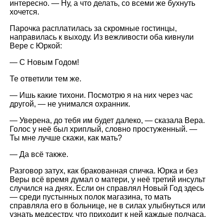
интересно. — Ну, а что делать, со всеми же бухнуть
хочется.
Парочка расплатилась за скромные гостинцы,
направилась к выходу. Из вежливости оба кивнули
Вере с Юркой:
— С Новым Годом!
Те ответили тем же.
— Ишь какие тихони. Посмотрю я на них через час
другой, — не унимался охранник.
— Уверена, до тебя им будет далеко, — сказала Вера.
Голос у неё был хриплый, словно простуженный. —
Ты мне лучше скажи, как мать?
— Да всё также.
Разговор затух, как бракованная спичка. Юрка и без
Веры всё время думал о матери, у неё третий инсульт
случился на днях. Если он справлял Новый Год здесь
— среди пустынных полок магазина, то мать
справляла его в больнице, не в силах улыбнуться или
узнать медсестру, что приходит к ней каждые полчаса.