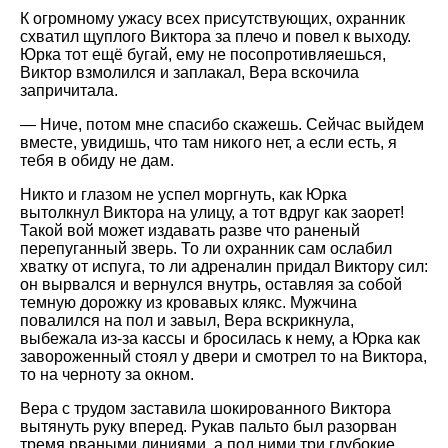
К огромному ужасу всех присутствующих, охранник
схватил щуплого Виктора за плечо и повел к выходу.
Юрка тот ещё бугай, ему не посопротивляешься,
Виктор взмолился и заплакал, Вера вскочила
запричитала.
— Ниче, потом мне спасибо скажешь. Сейчас выйдем
вместе, увидишь, что там никого нет, а если есть, я
тебя в обиду не дам.
Никто и глазом не успел моргнуть, как Юрка
вытолкнул Виктора на улицу, а тот вдруг как заорет!
Такой вой может издавать разве что раненый
перепуганный зверь. То ли охранник сам ослабил
хватку от испуга, то ли адреналин придал Виктору сил:
он вырвался и вернулся внутрь, оставляя за собой
темную дорожку из кровавых клякс. Мужчина
повалился на пол и завыл, Вера вскрикнула,
выбежала из-за кассы и бросилась к нему, а Юрка как
завороженный стоял у двери и смотрел то на Виктора,
то на черноту за окном.
Вера с трудом заставила шокированного Виктора
вытянуть руку вперед. Рукав пальто был разорван
тремя рваными линиями, а под ними три глубокие