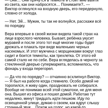
— Они… Они прячутся в темноте и стоит мне выйти
из света, как они набросятся… Понимаете?.. —
Виктор оглянулся на входную дверь, его передернуло,
словно от холода.
— Нет. Эй… Мужик, ты так не волнуйся, расскажи всё
по порядку.
Вера впервые в своей жизни видела такой страх на
лице взрослого человека. Бывает, ребёнка укусит
муравей и после этого тот ещё многие годы будет
дрожать и плакать при виде маленьких черных
насекомых. И этот мужчина с морщинками вокруг глаз
сидит и боится темноты, как трехлетка. От этого ей
самой стало не по себе. Вера вгляделась в черноту за
стеклянной дверью супермаркета, вспомнилось, что
фонарь у входа перегорел.
— Да что по порядку? — отчаянно всхлипнул Виктор.
— Я был на работе когда стемнело. Особо домой не
торопился, я живу один, праздновать не собирался.
Вообще не понимаю всей этой суматохи, не для меня
она. Вышел из офиса и пошел домой. Работаю тут
недалеко, минут тридцать идти пешком. Иду по
освещенной улице, думаю о своем, как вдруг слышу
странный звук… Похож на голос, но какой-то