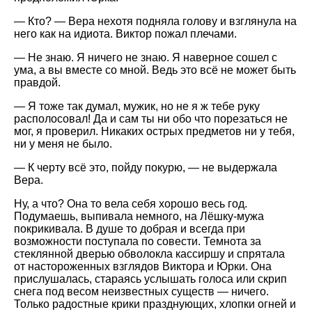
— Кто? — Вера нехотя подняла голову и взглянула на
него как на идиота. Виктор пожал плечами.
— Не знаю. Я ничего не знаю. Я наверное сошел с
ума, а вы вместе со мной. Ведь это всё не может быть
правдой.
— Я тоже так думал, мужик, но не я ж тебе руку
располосовал! Да и сам ты ни обо что порезаться не
мог, я проверил. Никаких острых предметов ни у тебя,
ни у меня не было.
— К черту всё это, пойду покурю, — не выдержала
Вера.
Ну, а что? Она то вела себя хорошо весь год.
Подумаешь, выпивала немного, на Лёшку-мужа
покрикивала. В душе то добрая и всегда при
возможности поступала по совести. Темнота за
стеклянной дверью обволокла кассиршу и спрятала
от настороженных взглядов Виктора и Юрки. Она
прислушалась, стараясь услышать голоса или скрип
снега под весом неизвестных существ — ничего.
Только радостные крики празднующих, хлопки огней и