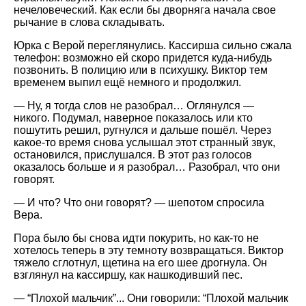
нечеловеческий. Как если бы дворняга начала свое
рычание в слова складывать.
Юрка с Верой переглянулись. Кассирша сильно сжала
телефон: возможно ей скоро придется куда-нибудь
позвонить. В полицию или в психушку. Виктор тем
временем выпил ещё немного и продолжил.
— Ну, я тогда слов не разобрал… Оглянулся —
никого. Подумал, наверное показалось или кто
пошутить решил, ругнулся и дальше пошёл. Через
какое-то время снова услышал этот странный звук,
остановился, прислушался. В этот раз голосов
оказалось больше и я разобрал… Разобрал, что они
говорят.
— И что? Что они говорят? — шепотом спросила
Вера.
Пора было бы снова идти покурить, но как-то не
хотелось теперь в эту темноту возвращаться. Виктор
тяжело сглотнул, щетина на его шее дрогнула. Он
взглянул на кассиршу, как нашкодивший пес.
— “Плохой мальчик”... Они говорили: “Плохой мальчик