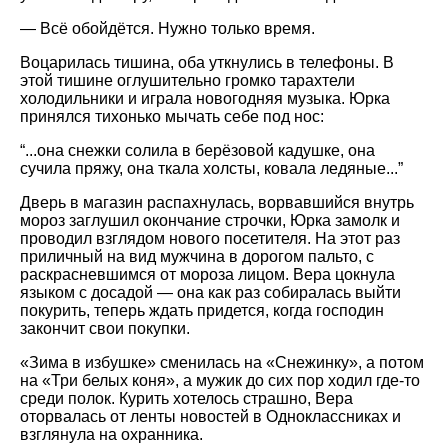
— Всё обойдётся. Нужно только время.
Воцарилась тишина, оба уткнулись в телефоны. В
этой тишине оглушительно громко тарахтели
холодильники и играла новогодняя музыка. Юрка
принялся тихонько мычать себе под нос:
“...она снежки солила в берёзовой кадушке, она
сучила пряжу, она ткала холсты, ковала ледяные...”
Дверь в магазин распахнулась, ворвавшийся внутрь
мороз заглушил окончание строчки, Юрка замолк и
проводил взглядом нового посетителя. На этот раз
приличный на вид мужчина в дорогом пальто, с
раскрасневшимся от мороза лицом. Вера цокнула
языком с досадой — она как раз собиралась выйти
покурить, теперь ждать придется, когда господин
закончит свои покупки.
«Зима в избушке» сменилась на «Снежинку», а потом
на «Три белых коня», а мужик до сих пор ходил где-то
среди полок. Курить хотелось страшно, Вера
оторвалась от ленты новостей в Одноклассниках и
взглянула на охранника.