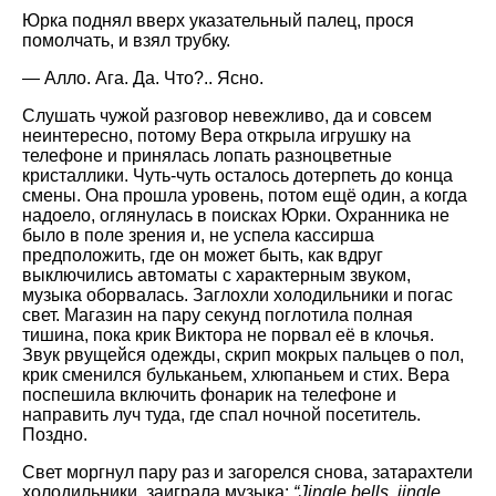
Юрка поднял вверх указательный палец, прося
помолчать, и взял трубку.
— Алло. Ага. Да. Что?.. Ясно.
Слушать чужой разговор невежливо, да и совсем
неинтересно, потому Вера открыла игрушку на
телефоне и принялась лопать разноцветные
кристаллики. Чуть-чуть осталось дотерпеть до конца
смены. Она прошла уровень, потом ещё один, а когда
надоело, оглянулась в поисках Юрки. Охранника не
было в поле зрения и, не успела кассирша
предположить, где он может быть, как вдруг
выключились автоматы с характерным звуком,
музыка оборвалась. Заглохли холодильники и погас
свет. Магазин на пару секунд поглотила полная
тишина, пока крик Виктора не порвал её в клочья.
Звук рвущейся одежды, скрип мокрых пальцев о пол,
крик сменился бульканьем, хлюпаньем и стих. Вера
поспешила включить фонарик на телефоне и
направить луч туда, где спал ночной посетитель.
Поздно.
Свет моргнул пару раз и загорелся снова, затарахтели
холодильники, заиграла музыка:
“Jingle bells, jingle