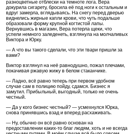
разноцветные отблески на темноте лога. Вера
докурила сигарету, бросила её под ноги к остальным и
вдруг замерла, вглядываясь. На снегу перед дверью
виднелись жирные капли крови, что чуть подальше
образовали форму крупной когтистой лапы.
Вернувшись в магазин, Вера потерла щеки, что
успели немного заледенеть, взглянула на молчаливых
Виктора и Юрку.
— А что вы такого сделали, что эти твари пришли за
вами?
Виктор взглянул на неё равнодушно, пожал плечами,
покачивая ржавую жижу в белом стаканчике.
— Ладно, всё равно теперь при первом удобном
случае сам в полицию пойду, сдамся. Бизнес я
замутил. Прибыльный, выгодный, только не очень
честный.
— Да у кого бизнес честный? — усмехнулся Юрка,
снова принявшись взад и вперед расхаживать.
— Ну, обычно он всё равно основан на
предоставлении каких-то благ людям, хоть и не всегда
честными путями. В моём случае всё было совсем