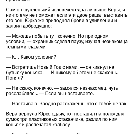
Сам он щупленький человечек едва ли выше Веры, и
ничто ему не поможет, если эти двое решат выставить
его вон. Юрка же приподнял брови в удивлении и
заявил добродушно:
— Можешь побыть тут, конечно. Но при одном
условии, — охранник сделал паузу, изучая незнакомца
тёмными глазами.
— К… Каком условии?
— Встретишь Новый Год с нами, — он кивнул на
бутылку коньяка. — И никому об этом не скажешь.
Понял?
— Не скажу, конечно, — замялся незнакомец, чуть
расслабляясь. — Если вы настаиваете.
— Настаиваю. Заодно расскажешь, что с тобой не так.
Вера вернула Юрке сдачу, тот поставил на полку для
сумок три пластиковых стаканчика, разлил по ним
коньяк и распечатал колбасу.