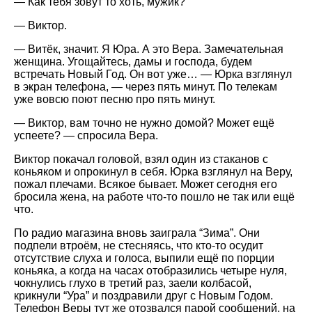
— Как тебя зовут то хоть, мужик?
— Виктор.
— Витёк, значит. Я Юра. А это Вера. Замечательная
женщина. Угощайтесь, дамы и господа, будем
встречать Новый Год. Он вот уже… — Юрка взглянул
в экран телефона, — через пять минут. По телекам
уже вовсю поют песню про пять минут.
— Виктор, вам точно не нужно домой? Может ещё
успеете? — спросила Вера.
Виктор покачал головой, взял один из стаканов с
коньяком и опрокинул в себя. Юрка взглянул на Веру,
пожал плечами. Всякое бывает. Может сегодня его
бросила жена, на работе что-то пошло не так или ещё
что.
По радио магазина вновь заиграла “Зима”. Они
подпели втроём, не стесняясь, что кто-то осудит
отсутствие слуха и голоса, выпили ещё по порции
коньяка, а когда на часах отобразились четыре нуля,
чокнулись глухо в третий раз, заели колбасой,
крикнули “Ура” и поздравили друг с Новым Годом.
Телефон Веры тут же отозвался парой сообщений, на