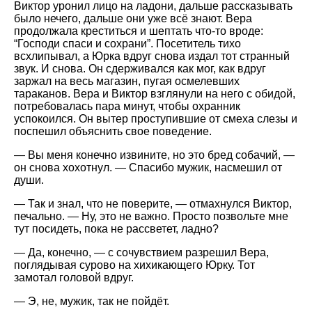
Виктор уронил лицо на ладони, дальше рассказывать
было нечего, дальше они уже всё знают. Вера
продолжала креститься и шептать что-то вроде:
“Господи спаси и сохрани”. Посетитель тихо
всхлипывал, а Юрка вдруг снова издал тот странный
звук. И снова. Он сдерживался как мог, как вдруг
заржал на весь магазин, пугая осмелевших
тараканов. Вера и Виктор взглянули на него с обидой,
потребовалась пара минут, чтобы охранник
успокоился. Он вытер проступившие от смеха слезы и
поспешил объяснить свое поведение.
— Вы меня конечно извините, но это бред собачий, —
он снова хохотнул. — Спасибо мужик, насмешил от
души.
— Так и знал, что не поверите, — отмахнулся Виктор,
печально. — Ну, это не важно. Просто позвольте мне
тут посидеть, пока не рассветет, ладно?
— Да, конечно, — с сочувствием разрешил Вера,
поглядывая сурово на хихикающего Юрку. Тот
замотал головой вдруг.
— Э, не, мужик, так не пойдёт.