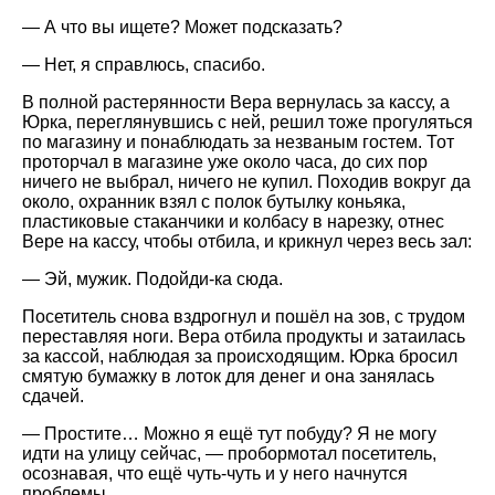
— А что вы ищете? Может подсказать?
— Нет, я справлюсь, спасибо.
В полной растерянности Вера вернулась за кассу, а
Юрка, переглянувшись с ней, решил тоже прогуляться
по магазину и понаблюдать за незваным гостем. Тот
проторчал в магазине уже около часа, до сих пор
ничего не выбрал, ничего не купил. Походив вокруг да
около, охранник взял с полок бутылку коньяка,
пластиковые стаканчики и колбасу в нарезку, отнес
Вере на кассу, чтобы отбила, и крикнул через весь зал:
— Эй, мужик. Подойди-ка сюда.
Посетитель снова вздрогнул и пошёл на зов, с трудом
переставляя ноги. Вера отбила продукты и затаилась
за кассой, наблюдая за происходящим. Юрка бросил
смятую бумажку в лоток для денег и она занялась
сдачей.
— Простите… Можно я ещё тут побуду? Я не могу
идти на улицу сейчас, — пробормотал посетитель,
осознавая, что ещё чуть-чуть и у него начнутся
проблемы.