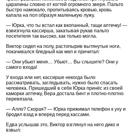
царапины словно от когтей огромного зверя. Пальто
быстро намокало, пропитываясь кровью, кровь
капала на пол образуя маленькую лужу.
— Юрка, что ты встал как вкопанный, тащи аптечку! —
взвизгнула кассирша, закатывая рукав пальто
посетителя так высоко, как только могла.
Виктор сидел на полу, растопырив вытянутые ноги,
покачивался бледный как мел и причитал:
— Они убьют меня… Убьют… Вы слышите? Они у
самого входа!
У входа или нет, кассирше некогда было
рассматривать, заглядывать, нужно было спасать
человека. Пришедший в себя Юрка принёс из своей
каморки аптечку, Вера достала бинт и плотно-плотно
перевязала.
— Алло? Скорая? — Юрка прижимал телефон к уху и
бродил взад и вперед перед кассами.
Едва услышав это, Виктор взглянул на него дико и
взвыл: