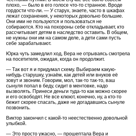
плохо, — было в его голосе что-то странное. Вроде
гордости что-ли. — У старух, знаете, часто в шкафах
лежат сохранения, у некоторых довольно большие.
Они ими не пользуются и пользоваться не
собираются. Кто на похороны себе откладывает, кто
рассчитывает детям в наследство оставить. В общем,
не нужны они им на самом деле, а дети сами пусть
себе зарабатывают.
Юрка чуть замедлил ход, Вера не отрываясь смотрела
на посетителя, ожидая, когда он продолжит.
— Так вот я и придумал схему. Выбираем какую-
нибудь старушку, узнаём, как детей или внуков её
зовут и звоним. Говорим, мол, так-то так-то, ваш
сынуля попал в беду, сидит в ментовке, надо
вызволять. Принеси деньги туда-то как можно скорее
и его освободят. Не все клюют, конечно, ну, а кто-то
бежит скорее спасать, даже не догадавшись сынуле
позвонить.
Виктор закончил с какой-то неестественно довольной
улыбкой.
— Это просто ужасно, — прошептала Вера и