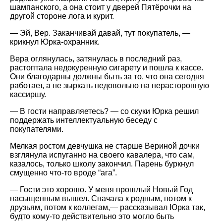
шампанского, а она стоит у дверей Пятёрочки на
другой стороне лога и курит.
— Эй, Вер. Заканчивай давай, тут покупатель, —
крикнул Юрка-охранник.
Вера оглянулась, затянулась в последний раз,
растоптала недокуренную сигарету и пошла к кассе.
Они благодарны должны быть за то, что она сегодня
работает, а не зыркать недовольно на нерасторопную
кассиршу.
— В гости направляетесь? — со скуки Юрка решил
поддержать интеллектуальную беседу с
покупателями.
Мелкая ростом девчушка не старше Вериной дочки
взглянула испуганно на своего кавалера, что сам,
казалось, только школу закончил. Парень буркнул
смущенно что-то вроде “ага”.
— Гости это хорошо. У меня прошлый Новый Год
насыщенным вышел. Сначала к родным, потом к
друзьям, потом к коллегам,— рассказывал Юрка так,
будто кому-то действительно это могло быть