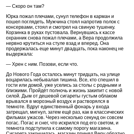
— Скоро он там?
Юрка пожал плечами, сунул телефон в карман и
пошел поглядеть. Мужчина стоял напротив полок с
консервами, стоял и смотрел на свиную тушенку.
Корзинка в руках пустовала. Вернувшись к кассе
охранник снова пожал плечами, а Вера продолжила
нервно крутиться на стуле взад и вперед. Она
продержалась еще минут двадцать, пока наконец не
выдержала:
— Хрен с ним. Позови, если что.
До Нового Года осталось минут тридцать, на улице
воцарилась небывалая тишина. Все, кто спешил в
гости или домой, уже уселись за столы с родными и
близкими. Пройдёт полночь и жизнь закипит с новой
силой. Дым от дешевой сигареты густым облаком
врывался в морозный воздух и растворялся в
темноте. Вдруг единственный фонарь у входа
затрещал, мигнул, затем ещё раз, как в классических
фильмах ужасов. Через несколько секунд он совсем
погас. Погас и снег, что искрился под его светом, и
темнота подступила к самому порогу магазина.
Сигарета закончилась, магазин принял Веру обратно