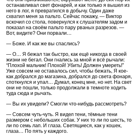
останавливал свет фонарей, и как только я вышел из
него в лог, я превратился в добычу. Один даже
схватил меня за пальто. Сейчас покажу, — Виктор
вскочил со стола, повернулся к слушателям задом и
показал на своём пальто пару рваных разрезов. —
Вот, видите? Они порвали…
— Боже. И как же вы спаслись?
— О… Я бежал так быстро, как ещё никогда в своей
жизни не бегал. Они гнались за мной и всё рычали:
“Плохой мальчик! Плохой! Убить! Должен умереть!”
Уже совсем не оставалось сил, чтобы бежать, Я кое-
как добрался до магазина, добрался до света фонаря,
споткнулся и упал… Думал, конец мне, но нет. На свет
они не пошли, только продолжали в темноте ходить
туда сюда и рычать.
— Вы их увидели? Смогли что-нибудь рассмотреть?
— Совсем чуть-чуть. Я видел тени, тёмные тени
размером с небольших собак. У них то ли по шесть, то
ли по семь лап. И глаза. Светящиеся, как у кошек,
глаза… По пять у каждого.