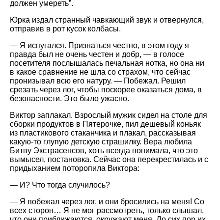
должен умереть”.
Юрка издал странный чавкающий звук и отвернулся,
отправив в рот кусок колбасы.
— Я испугался. Признаться честно, в этом году я
правда был не очень честен и добр, — в голосе
посетителя послышалась печальная нотка, но она ни
в какое сравнение не шла со страхом, что сейчас
пронизывал всю его натуру. — Побежал. Решил
срезать через лог, чтобы поскорее оказаться дома, в
безопасности. Это было ужасно.
Виктор заплакал. Взрослый мужик сидел на столе для
сборки продуктов в Пятерочке, пил дешевый коньяк
из пластикового стаканчика и плакал, рассказывая
какую-то глупую детскую страшилку. Вера любила
Битву Экстрасенсов, хоть всегда понимала, что это
вымысел, постановка. Сейчас она перекрестилась и с
придыханием поторопила Виктора:
— И? Что тогда случилось?
— Я побежал через лог, и они бросились на меня! Со
всех сторон… Я не мог рассмотреть, только слышал,
что они приближаются, окружают меня. До сих пор их