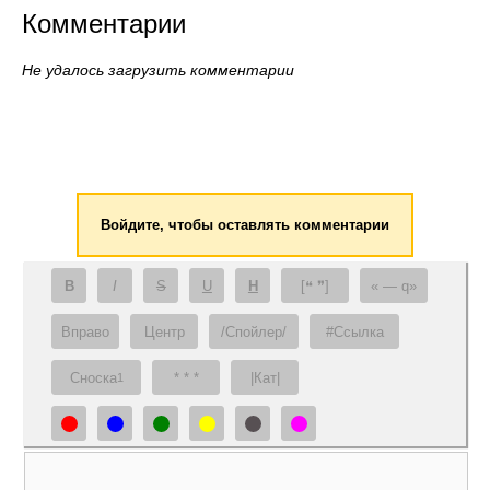
Комментарии
Не удалось загрузить комментарии
Войдите, чтобы оставлять комментарии
B
I
S
U
H
[❝ ❞]
— q
Вправо
Центр
/Спойлер/
#Ссылка
Сноска
* * *
|Кат|
1