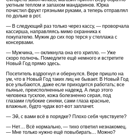
уютным теплом и запахом мандаринов. Юрка
почистил фрукт грязными руками, а теперь отправлял
по дольке в рот.
— В следующий раз только через кассу, — проворчала
кассирша, направляясь мимо охранника к
покупателю. Мужик до сих пор терся у стеллажа с
консервами.
— Мужчина, — окликнула она его хрипло. — Уже
скоро полночь. Помедлите ещё немного и встретите
Новый Год прямо здесь.
Посетитель вздрогнул и обернулся. Вере пришло на
ум, что в Новый Год таких лиц не бывает. В Новый Год
все улыбаются, даже если приходится работать; все
пьяные, преисполненные надежд. А лицо этого
человека тусклое, кожа болезненно серая, под
глазами глубокие синяки, сами глаза красные,
влажные, будто чудак вот-вот заплачет.
— Эй, с вами всё в порядке? Плохо себя чувствуете?
— Нет… Всё нормально, — тихо ответил незнакомец.
— Мне только нужно ещё повыбирать… Можно?