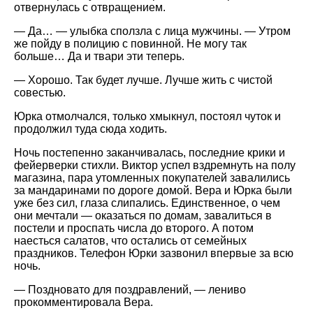
отвернулась с отвращением.
— Да… — улыбка сползла с лица мужчины. — Утром
же пойду в полицию с повинной. Не могу так
больше… Да и твари эти теперь.
— Хорошо. Так будет лучше. Лучше жить с чистой
совестью.
Юрка отмолчался, только хмыкнул, постоял чуток и
продолжил туда сюда ходить.
Ночь постепенно заканчивалась, последние крики и
фейерверки стихли. Виктор успел вздремнуть на полу
магазина, пара утомленных покупателей завалились
за мандаринами по дороге домой. Вера и Юрка были
уже без сил, глаза слипались. Единственное, о чем
они мечтали — оказаться по домам, завалиться в
постели и проспать числа до второго. А потом
наесться салатов, что остались от семейных
праздников. Телефон Юрки зазвонил впервые за всю
ночь.
— Поздновато для поздравлений, — лениво
прокомментировала Вера.