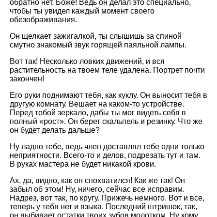
обратно нет. Боже! Ведь он делал это специально,
чтобы ты увидел каждый момент своего
обезображивания.
Он щелкает зажигалкой, ты слышишь за спиной
смутно знакомый звук горящей паяльной лампы.
Вот так! Несколько ловких движений, и вся
растительность на твоем теле удалена. Портрет почти
закончен!
Его руки поднимают тебя, как куклу. Он выносит тебя в
другую комнату. Вешает на каком-то устройстве.
Перед тобой зеркало, дабы ты мог видеть себя в
полный «рост». Он берет скальпель и резинку. Что же
он будет делать дальше?
Ну ладно тебе, ведь член доставлял тебе одни только
неприятности. Всего-то и делов, подрезать тут и там.
В руках мастера не будет никакой крови.
Ах, да, видно, как он спохватился! Как же так! Он
забыл об этом! Ну, ничего, сейчас все исправим.
Надрез, вот так, по кругу. Прижечь немного. Вот и все,
теперь у тебя нет и языка. Последний штришок, так,
он выбивает остатки твоих зубов молотком. Ну кому