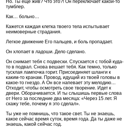
Но. Ты еще жив? Что это?! Он переключает какой-то
тумблер.
Как… больно…
Кажется каждая клетка твоего тела испытывает
неимоверные страдания.
Легкое движение Его пальцев, и боль пропадает.
Он хлопает в ладоши. Дело сделано.
Он снимает тебя с подвески. Спускается с тобой куда-
то в подвал. Снова вешает тебя. Как темно, только
тусклая лампочка горит. Присоединяет шланги к
каким-то кранам. Провод, идущий из твоей головы в
какое-то гнездо. А Он все напевает эту мелодию…
Отходит, чтобы осмотреть свое творение. Идет к
двери. Оборачивается. И ты слышишь первые слова
от Него за последние два месяца: «Через 15 лет. Я
скажу тебе, почему я это сделал».
Ты уже не помнишь, что такое свет. Ты не знаешь,
какое сейчас время суток, время года. Да ты даже не
знаешь, какой сейчас год.