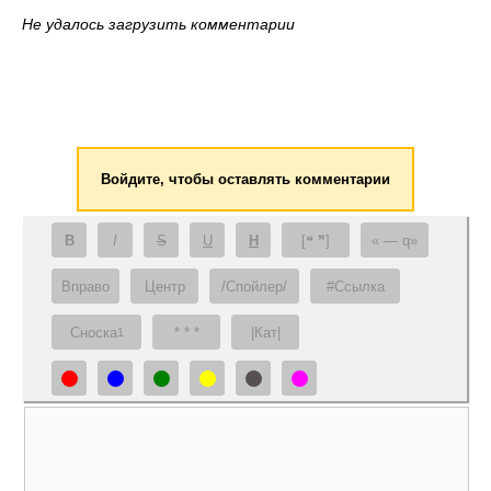
Не удалось загрузить комментарии
Войдите, чтобы оставлять комментарии
B
I
S
U
H
[❝ ❞]
— q
Вправо
Центр
/Спойлер/
#Ссылка
Сноска
* * *
|Кат|
1