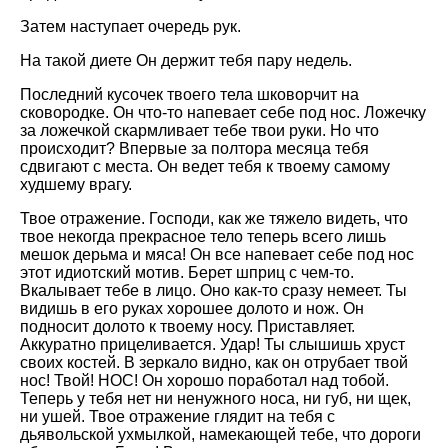
Затем наступает очередь рук.
На такой диете Он держит тебя пару недель.
Последний кусочек твоего тела шковорчит на
сковородке. Он что-то напевает себе под нос. Ложечку
за ложечкой скармливает тебе твои руки. Но что
происходит? Впервые за полтора месяца тебя
сдвигают с места. Он ведет тебя к твоему самому
худшему врагу.
Твое отражение. Господи, как же тяжело видеть, что
твое некогда прекрасное тело теперь всего лишь
мешок дерьма и мяса! Он все напевает себе под нос
этот идиотский мотив. Берет шприц с чем-то.
Вкалывает тебе в лицо. Оно как-то сразу немеет. Ты
видишь в его руках хорошее долото и нож. Он
подносит долото к твоему носу. Приставляет.
Аккуратно прицеливается. Удар! Ты слышишь хруст
своих костей. В зеркало видно, как он отрубает твой
нос! Твой! НОС! Он хорошо поработал над тобой.
Теперь у тебя нет ни ненужного носа, ни губ, ни щек,
ни ушей. Твое отражение глядит на тебя с
дьявольской ухмылкой, намекающей тебе, что дороги