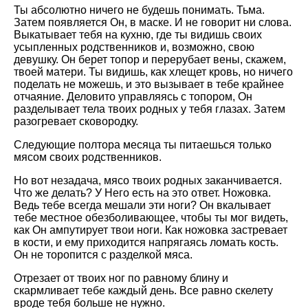
Ты абсолютно ничего не будешь понимать. Тьма.
Затем появляется Он, в маске. И не говорит ни слова.
Выкатывает тебя на кухню, где ты видишь своих
усыпленных родственников и, возможно, свою
девушку. Он берет топор и перерубает вены, скажем,
твоей матери. Ты видишь, как хлещет кровь, но ничего
поделать не можешь, и это вызывает в тебе крайнее
отчаяние. Деловито управляясь с топором, Он
разделывает тела твоих родных у тебя глазах. Затем
разогревает сковородку.
Следующие полтора месяца ты питаешься только
мясом своих родственников.
Но вот незадача, мясо твоих родных заканчивается.
Что же делать? У Него есть на это ответ. Ножовка.
Ведь тебе всегда мешали эти ноги? Он вкалывает
тебе местное обезболивающее, чтобы ты мог видеть,
как Он ампутирует твои ноги. Как ножовка застревает
в кости, и ему приходится напрягаясь ломать кость.
Он не торопится с разделкой мяса.
Отрезает от твоих ног по равному блину и
скармливает тебе каждый день. Все равно скелету
вроде тебя больше не нужно.