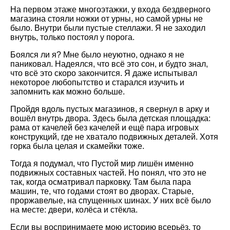
На первом этаже многоэтажки, у входа бездверного
магазина стояли ножки от урны, но самой урны не
было. Внутри были пустые стеллажи. Я не заходил
внутрь, только постоял у порога.
Боялся ли я? Мне было неуютно, однако я не
паниковал. Надеялся, что всё это сон, и будто знал,
что всё это скоро закончится. Я даже испытывал
некоторое любопытство и старался изучить и
запомнить как можно больше.
Пройдя вдоль пустых магазинов, я свернул в арку и
вошёл внутрь двора. Здесь была детская площадка:
рама от качелей без качелей и ещё пара игровых
конструкций, где не хватало подвижных деталей. Хотя
горка была целая и скамейки тоже.
Тогда я подумал, что Пустой мир лишён именно
подвижных составных частей. Но понял, что это не
так, когда осматривал парковку. Там была пара
машин, те, что годами стоят во дворах. Старые,
проржавелые, на спущенных шинах. У них всё было
на месте: двери, колёса и стёкла.
Если вы воспринимаете мою историю всерьёз, то