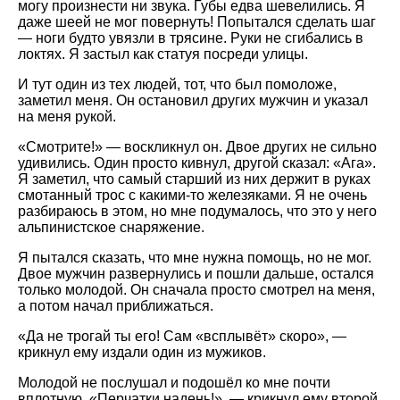
могу произнести ни звука. Губы едва шевелились. Я
даже шеей не мог повернуть! Попытался сделать шаг
— ноги будто увязли в трясине. Руки не сгибались в
локтях. Я застыл как статуя посреди улицы.
И тут один из тех людей, тот, что был помоложе,
заметил меня. Он остановил других мужчин и указал
на меня рукой.
«Смотрите!» — воскликнул он. Двое других не сильно
удивились. Один просто кивнул, другой сказал: «Ага».
Я заметил, что самый старший из них держит в руках
смотанный трос с какими-то железяками. Я не очень
разбираюсь в этом, но мне подумалось, что это у него
альпинистское снаряжение.
Я пытался сказать, что мне нужна помощь, но не мог.
Двое мужчин развернулись и пошли дальше, остался
только молодой. Он сначала просто смотрел на меня,
а потом начал приближаться.
«Да не трогай ты его! Сам «всплывёт» скоро», —
крикнул ему издали один из мужиков.
Молодой не послушал и подошёл ко мне почти
вплотную. «Перчатки надень!», — крикнул ему второй.