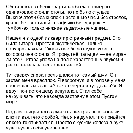
Обстановка в обеих квартирах была примерно
одинаковая: стояли столы, но не было стульев.
Выключатели без кнопок, настенные часы без стрелок,
краны без вентилей, шкафчики без дверок. В
тумбочках только нижние выдвижные ящики...
Нашёл я в одной из квартир странный предмет. Это
была гитара. Простая акустическая. Только
полупрозрачная. Сквозь неё было видно угол, в
котором она стояла. Я тронул её пальцем — не мираж
ли это? Гитара упала на пол с характерным звуком и
рассыпалась на несколько частей.
Тут сверху снова послышался тот самый шум. Он
застал меня врасплох. Я вздрогнул, и в голове у меня
пронеслась мысль: «А какого чёрта я тут делаю?». Я
вдруг по-настоящему испугался. Стал себе
накручивать, что навсегда застряну в этом Пустом
мире.
Под лестницей того дома я нашёл ржавый газовый
ключ и взял его с собой. Нет, я не думал, что придётся
от кого-то отбиваться. Просто с куском железа в руке
чувствуешь себя увереннее.