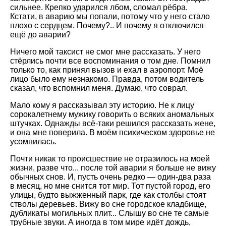
сильнее. Крепко ударился лбом, сломал рёбра.
Кстати, в аварию мы попали, потому что у него стало
плохо с сердцем. Почему?.. И почему я отключился
ещё до аварии?
Ничего мой таксист не смог мне рассказать. У него
стёрлись почти все воспоминания о том дне. Помнил
только то, как принял вызов и ехал в аэропорт. Моё
лицо было ему незнакомо. Правда, потом водитель
сказал, что вспомнил меня. Думаю, что соврал.
Мало кому я рассказывал эту историю. Не к лицу
сорокалетнему мужику говорить о всяких аномальных
штучках. Однажды всё-таки решился рассказать жене,
и она мне поверила. В моём психическом здоровье не
усомнилась.
Почти никак то происшествие не отразилось на моей
жизни, разве что... после той аварии я больше не вижу
обычных снов. И, пусть очень редко — один-два раза
в месяц, но мне снится тот мир. Тот пустой город, его
улицы, будто выжженный парк, где как столбы стоят
стволы деревьев. Вижу во сне городское кладбище,
дубликаты могильных плит... Слышу во сне те самые
трубные звуки. А иногда в том мире идёт дождь,