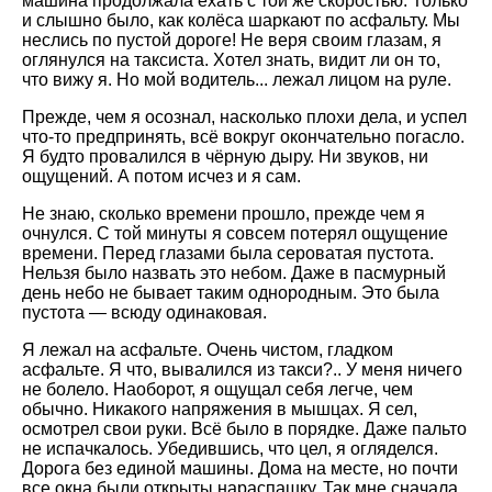
машина продолжала ехать с той же скоростью. Только
и слышно было, как колёса шаркают по асфальту. Мы
неслись по пустой дороге! Не веря своим глазам, я
оглянулся на таксиста. Хотел знать, видит ли он то,
что вижу я. Но мой водитель... лежал лицом на руле.
Прежде, чем я осознал, насколько плохи дела, и успел
что-то предпринять, всё вокруг окончательно погасло.
Я будто провалился в чёрную дыру. Ни звуков, ни
ощущений. А потом исчез и я сам.
Не знаю, сколько времени прошло, прежде чем я
очнулся. С той минуты я совсем потерял ощущение
времени. Перед глазами была сероватая пустота.
Нельзя было назвать это небом. Даже в пасмурный
день небо не бывает таким однородным. Это была
пустота — всюду одинаковая.
Я лежал на асфальте. Очень чистом, гладком
асфальте. Я что, вывалился из такси?.. У меня ничего
не болело. Наоборот, я ощущал себя легче, чем
обычно. Никакого напряжения в мышцах. Я сел,
осмотрел свои руки. Всё было в порядке. Даже пальто
не испачкалось. Убедившись, что цел, я огляделся.
Дорога без единой машины. Дома на месте, но почти
все окна были открыты нараспашку. Так мне сначала