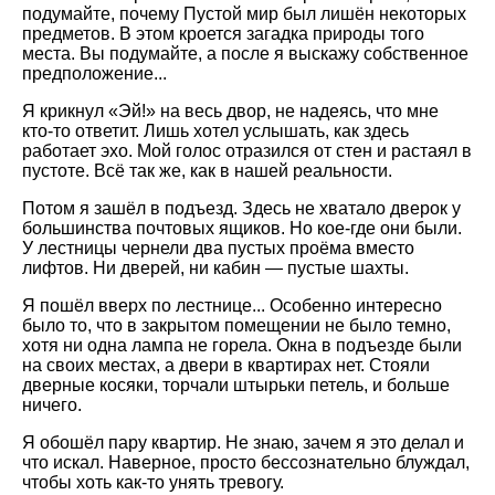
подумайте, почему Пустой мир был лишён некоторых
предметов. В этом кроется загадка природы того
места. Вы подумайте, а после я выскажу собственное
предположение...
Я крикнул «Эй!» на весь двор, не надеясь, что мне
кто-то ответит. Лишь хотел услышать, как здесь
работает эхо. Мой голос отразился от стен и растаял в
пустоте. Всё так же, как в нашей реальности.
Потом я зашёл в подъезд. Здесь не хватало дверок у
большинства почтовых ящиков. Но кое-где они были.
У лестницы чернели два пустых проёма вместо
лифтов. Ни дверей, ни кабин — пустые шахты.
Я пошёл вверх по лестнице... Особенно интересно
было то, что в закрытом помещении не было темно,
хотя ни одна лампа не горела. Окна в подъезде были
на своих местах, а двери в квартирах нет. Стояли
дверные косяки, торчали штырьки петель, и больше
ничего.
Я обошёл пару квартир. Не знаю, зачем я это делал и
что искал. Наверное, просто бессознательно блуждал,
чтобы хоть как-то унять тревогу.