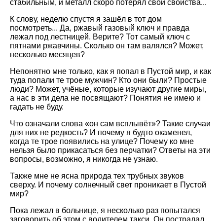
стабильным, и металл скоро потерял свои свойства...
К слову, неделю спустя я зашёл в тот дом
посмотреть... Да, ржавый газовый ключ и правда
лежал под лестницей. Верите? Тот самый ключ с
пятнами ржавчины. Сколько он там валялся? Может,
несколько месяцев?
Непонятно мне только, как я попал в Пустой мир, и как
туда попали те трое мужчин? Кто они были? Простые
люди? Может, учёные, которые изучают другие миры,
а нас в эти дела не посвящают? Понятия не имею и
гадать не буду.
Что означали слова «он сам всплывёт»? Такие случаи
для них не редкость? И почему я будто окаменел,
когда те трое появились на улице? Почему ко мне
нельзя было прикасаться без перчатки? Ответы на эти
вопросы, возможно, я никогда не узнаю.
Также мне не ясна природа тех трубных звуков
сверху. И почему солнечный свет проникает в Пустой
мир?
Пока лежал в больнице, я несколько раз попытался
заговорить об этом с водителем такси. Он пострадал