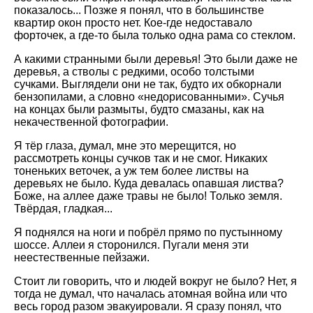
показалось... Позже я понял, что в большинстве
квартир окон просто нет. Кое-где недоставало
форточек, а где-то была только одна рама со стеклом.
А какими странными были деревья! Это были даже не
деревья, а стволы с редкими, особо толстыми
сучками. Выглядели они не так, будто их обкорнали
бензопилами, а словно «недорисованными». Сучья
на концах были размыты, будто смазаны, как на
некачественной фотографии.
Я тёр глаза, думал, мне это мерещится, но
рассмотреть концы сучков так и не смог. Никаких
тоненьких веточек, а уж тем более листвы на
деревьях не было. Куда девалась опавшая листва?
Боже, на аллее даже травы не было! Только земля.
Твёрдая, гладкая...
Я поднялся на ноги и побрёл прямо по пустынному
шоссе. Аллеи я сторонился. Пугали меня эти
неестественные пейзажи.
Стоит ли говорить, что и людей вокруг не было? Нет, я
тогда не думал, что началась атомная война или что
весь город разом эвакуировали. Я сразу понял, что