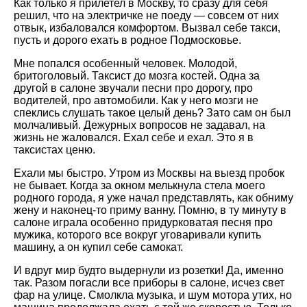
Как только я прилетел в Москву, то сразу для себя
решил, что на электричке не поеду — совсем от них
отвык, избаловался комфортом. Вызвал себе такси,
пусть и дорого ехать в родное Подмосковье.
Мне попался особенный человек. Молодой,
бритоголовый. Таксист до мозга костей. Одна за
другой в салоне звучали песни про дорогу, про
водителей, про автомобили. Как у него мозги не
спеклись слушать такое целый день? Зато сам он был
молчаливый. Дежурных вопросов не задавал, на
жизнь не жаловался. Ехал себе и ехал. Это я в
таксистах ценю.
Ехали мы быстро. Утром из Москвы на выезд пробок
не бывает. Когда за окном мелькнула стела моего
родного города, я уже начал представлять, как обниму
жену и наконец-то приму ванну. Помню, в ту минуту в
салоне играла особенно придурковатая песня про
мужика, которого все вокруг уговаривали купить
машину, а он купил себе самокат.
И вдруг мир будто выдернули из розетки! Да, именно
так. Разом погасли все приборы в салоне, исчез свет
фар на улице. Смолкла музыка, и шум мотора утих, но