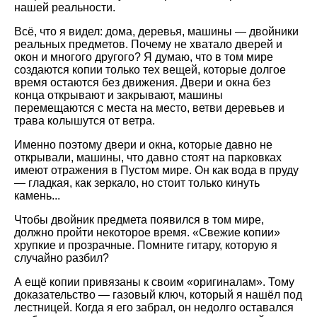
нашей реальности.
Всё, что я видел: дома, деревья, машины — двойники
реальных предметов. Почему не хватало дверей и
окон и многого другого? Я думаю, что в том мире
создаются копии только тех вещей, которые долгое
время остаются без движения. Двери и окна без
конца открывают и закрывают, машины
перемещаются с места на место, ветви деревьев и
трава колышутся от ветра.
Именно поэтому двери и окна, которые давно не
открывали, машины, что давно стоят на парковках
имеют отражения в Пустом мире. Он как вода в пруду
— гладкая, как зеркало, но стоит только кинуть
камень...
Чтобы двойник предмета появился в том мире,
должно пройти некоторое время. «Свежие копии»
хрупкие и прозрачные. Помните гитару, которую я
случайно разбил?
А ещё копии привязаны к своим «оригиналам». Тому
доказательство — газовый ключ, который я нашёл под
лестницей. Когда я его забрал, он недолго оставался