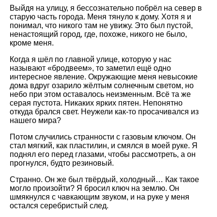
Выйдя на улицу, я бессознательно побрёл на север в
старую часть города. Меня тянуло к дому. Хотя я и
понимал, что никого там не увижу. Это был пустой,
ненастоящий город, где, похоже, никого не было,
кроме меня.
Когда я шёл по главной улице, которую у нас
называют «бродвеем», то заметил ещё одно
интересное явление. Окружающие меня невысокие
дома вдруг озарило жёлтым солнечным светом, но
небо при этом оставалось неизменным. Всё та же
серая пустота. Никаких ярких пятен. Непонятно
откуда брался свет. Неужели как-то просачивался из
нашего мира?
Потом случились странности с газовым ключом. Он
стал мягкий, как пластилин, и смялся в моей руке. Я
поднял его перед глазами, чтобы рассмотреть, а он
прогнулся, будто резиновый.
Странно. Он же был твёрдый, холодный… Как такое
могло произойти? Я бросил ключ на землю. Он
шмякнулся с чавкающим звуком, и на руке у меня
остался серебристый след.