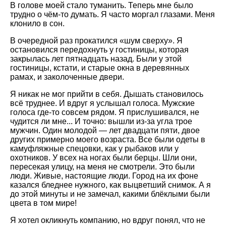
В голове моей стало туманить. Теперь мне было
трудно о чём-то думать. Я часто моргал глазами. Меня
клонило в сон.
В очередной раз прокатился «шум сверху». Я
остановился передохнуть у гостиницы, которая
закрылась лет пятнадцать назад. Были у этой
гостиницы, кстати, и старые окна в деревянных
рамах, и заколоченные двери.
Я никак не мог прийти в себя. Дышать становилось
всё труднее. И вдруг я услышал голоса. Мужские
голоса где-то совсем рядом. Я прислушивался, не
чудится ли мне... И точно: вышли из-за угла трое
мужчин. Один молодой — лет двадцати пяти, двое
других примерно моего возраста. Все были одеты в
камуфляжные спецовки, как у рыбаков или у
охотников. У всех на ногах были берцы. Шли они,
пересекая улицу, на меня не смотрели. Это были
люди. Живые, настоящие люди. Город на их фоне
казался бледнее нужного, как выцветший снимок. А я
до этой минуты и не замечал, какими блёклыми были
цвета в том мире!
Я хотел окликнуть компанию, но вдруг понял, что не