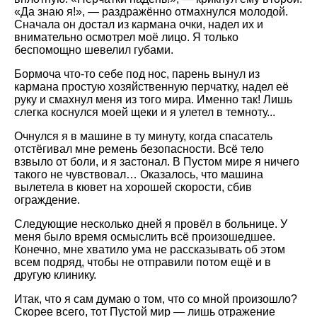
«Да знаю я!», — раздражённо отмахнулся молодой.
Сначала он достал из кармана очки, надел их и
внимательно осмотрел моё лицо. Я только
беспомощно шевелил губами.
Бормоча что-то себе под нос, парень вынул из
кармана простую хозяйственную перчатку, надел её
руку и смахнул меня из того мира. Именно так! Лишь
слегка коснулся моей щеки и я улетел в темноту...
Очнулся я в машине в ту минуту, когда спасатель
отстёгивал мне ремень безопасности. Всё тело
взвыло от боли, и я застонал. В Пустом мире я ничего
такого не чувствовал… Оказалось, что машина
вылетела в кювет на хорошей скорости, сбив
ограждение.
Следующие несколько дней я провёл в больнице. У
меня было время осмыслить всё произошедшее.
Конечно, мне хватило ума не рассказывать об этом
всем подряд, чтобы не отправили потом ещё и в
другую клинику.
Итак, что я сам думаю о том, что со мной произошло?
Скорее всего, тот Пустой мир — лишь отражение