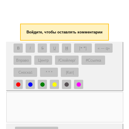
Войдите, чтобы оставлять комментарии
B
I
S
U
H
[❝ ❞]
— q
Вправо
Центр
/Спойлер/
#Ссылка
Сноска
* * *
|Кат|
1