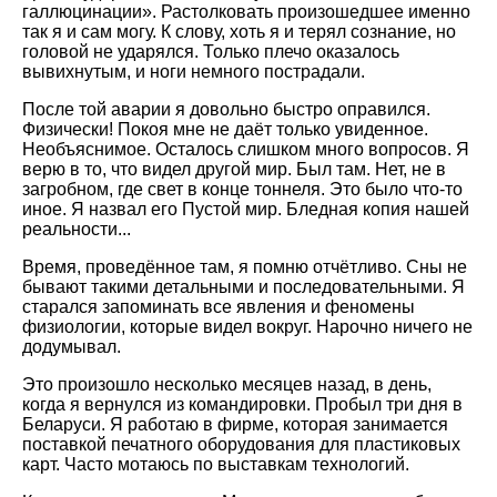
галлюцинации». Растолковать произошедшее именно
так я и сам могу. К слову, хоть я и терял сознание, но
головой не ударялся. Только плечо оказалось
вывихнутым, и ноги немного пострадали.
После той аварии я довольно быстро оправился.
Физически! Покоя мне не даёт только увиденное.
Необъяснимое. Осталось слишком много вопросов. Я
верю в то, что видел другой мир. Был там. Нет, не в
загробном, где свет в конце тоннеля. Это было что-то
иное. Я назвал его Пустой мир. Бледная копия нашей
реальности...
Время, проведённое там, я помню отчётливо. Сны не
бывают такими детальными и последовательными. Я
старался запоминать все явления и феномены
физиологии, которые видел вокруг. Нарочно ничего не
додумывал.
Это произошло несколько месяцев назад, в день,
когда я вернулся из командировки. Пробыл три дня в
Беларуси. Я работаю в фирме, которая занимается
поставкой печатного оборудования для пластиковых
карт. Часто мотаюсь по выставкам технологий.