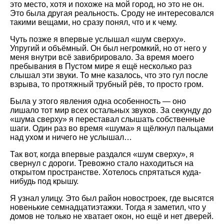
это место, хотя и похоже на мой город, но это не он.
Это была другая реальность. Сроду не интересовался
такими вещами, но сразу понял, что и к чему.
Чуть позже я впервые услышал «шум сверху».
Упругий и объёмный. Он был негромкий, но от него у
меня внутри всё завибрировало. За время моего
пребывания в Пустом мире я ещё несколько раз
слышал эти звуки. То мне казалось, что это гул после
взрыва, то протяжный трубный рёв, то просто гром.
Была у этого явления одна особенность — оно
лишало тот мир всех остальных звуков. За секунду до
«шума сверху» я переставал слышать собственные
шаги. Один раз во время «шума» я щёлкнул пальцами
над ухом и ничего не услышал…
Так вот, когда впервые раздался «шум сверху», я
свернул с дороги. Тревожно стало находиться на
открытом пространстве. Хотелось спрятаться куда-
нибудь под крышу.
Я узнал улицу. Это был район новостроек, где высятся
новенькие семнадцатиэтажки. Тогда я заметил, что у
домов не только не хватает окон, но ещё и нет дверей.