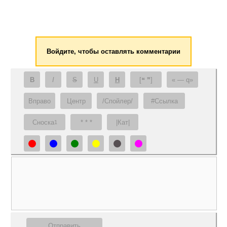
Войдите, чтобы оставлять комментарии
B
I
S
U
H
[❝ ❞]
— q
Вправо
Центр
/Спойлер/
#Ссылка
Сноска
* * *
|Кат|
1