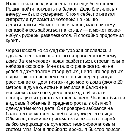
Итак, стояла поздняя осень, хотя еще было тепло.
Решил пойти покурить на балкон. Дело близилось к
вечеру — было сумеречно. Стоял себе, потягивал
сигарету и тут заметил человека на крыше
девятиэтажки. Ну, мне-то всё равно, мало ли кому
понадобилось забраться на крышу — а может, какие-
нибудь руферы развлекаются. Я спокойно продолжил
курить.
Через несколько секунд фигура зашевелилась и
сделала несколько шагов по направлении к моему
дому. Затем человек начал разбегаться, стремительно
набирая скорость. Мне стало страшновато, но не
успел я даже толком отвернуться, не то что вернуться
в дом, как этот человек с легкостью перепрыгнул
расстояние от девятиэтажки до моего дома (около 20
метров, я думаю, есть) и вцепился в балкон на
восьмом этаже соседнего подъезда. Я впал в
прострацию и просто смотрел на него. Человек был на
вид самый обычный, среднего роста, в обычной
одежде тёмного цвета. Он проворно забрался на
балкон и посмотрел на небо, и я увидел его лицо.
Обычное, ничем не примечательное — но с парой
зыбко мерцающих в сумерках темно-фиолетовым
светом глаз. Меня пробрала дрожь, я быстро присел,