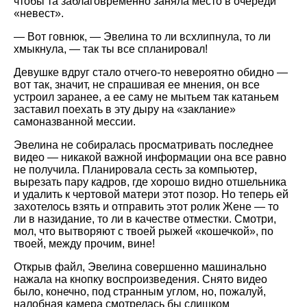
чтобы та заблаговременно заняла место в очереди
невест
.
— Вот говнюк, — Эвелина то ли всхлипнула, то ли
хмыкнула, — так ты все спланировал!
Девушке вдруг стало отчего-то невероятно обидно —
вот так, значит, не спрашивая ее мнения, он все
устроил заранее, а ее саму не мытьем так катаньем
заставил поехать в эту дыру на
заклание
самоназванной мессии.
Эвелина не собиралась просматривать последнее
видео — никакой важной информации она все равно
не получила. Планировала сесть за компьютер,
вырезать пару кадров, где хорошо видно отшельника
и удалить к чертовой матери этот позор. Но теперь ей
захотелось взять и отправить этот ролик Жене — то
ли в назидание, то ли в качестве отместки. Смотри,
мол, что вытворяют с твоей рыжей
кошечкой
, по
твоей, между прочим, вине!
Открыв файл, Эвелина совершенно машинально
нажала на кнопку воспроизведения. Снято видeо
было, конечно, под странным углом, но, пожалуй,
налобная камера смотрелась бы слишком