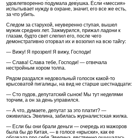
удовлетворенно подумала девушка. Если
мессия
испытывает нужду в охране, значит, его все же есть,
за что убить.
Следом за старухой, неуверенно ступая, вышел
мужик средних лет. Зажмурился, прижал ладони к
глазам, будто свет слепил его, после чего
демонстративно оторвал их и возопил на всю тайгу:
— Вижу! Я прозрел! Я вижу, Господи!
— Слава! Слава тебе, Господи! — отвечала
нестройным хором толпа.
Рядом раздался недовольный голосок какой-то
крысоватой пигалицы, на вид не старше шестнадцати:
— Сто пудов, депутатский сынок! Мы тут неделями
торчим, а он за день управился.
— А что, думаете, депутат за это платит? —
оживилась Эвелина, забилась журналистская жилка.
— Если бы они брали деньги — очередь из мажоров
была бы до Китая, — в голосе
крыски
, как ее
обозвала про себя Эвелина, явственно ощущалась