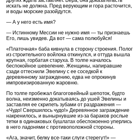
других ждать заставляет. Вера, она доказательств
искать не должна. Пред верующим и гора расточится,
и воды морские разойдутся.
— А у него есть имя?
— Истинному Мессии не нужно имя — ты признаешь
Его, лишь увидев. Да вот — сама полюбуйся!
Платочная
баба кивнула в сторону строения. Полог
из строительного войлока откинулся, и оттуда вышла
крупная, горбатая старуха. В толпе началось
беспокойное шевеление. Женщины, напиравшие
сзади оттеснили Эвелину с ее соседкой к
деревянному заграждению, едва не опрокинув
импровизированную жаровню.
По толпе пробежал благоговейный шепоток, будто
волна, неизменно докатываясь до ушей Эвелины и
заставляя ее скрипеть зубами от раздражения —
Чудо! Свершилось чудо!
Деревянное заграждение
накренилось, и вынырнувшие из-за бараков рослые
тетки в одинаковых бушлатах обеспокоенно уперлись
в него ладонями с противоположной стороны.
Ага, значит, белку все-таки слуги стерегут!
—