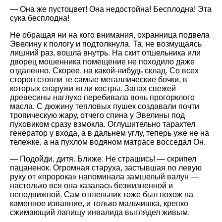
— Она же пустоцвет! Она недостойна! Бесплодна! Эта
сука бесплодна!
Не обращая ни на кого внимания, охранница подвела
Эвелину к пологу и подтолкнула. Та, не возмущаясь
лишний раз, вошла внутрь. На скит отшельника или
дворец мошенника помещение не походило даже
отдаленно. Скорее, на какой-нибудь склад. Со всех
сторон стояли те самые металлические бочки, в
которых снаружи жгли костры. Запах свежей
древесины наглухо перебивала вонь прогорклого
масла. С дюжину тепловых пушек создавали почти
тропическую жару, отчего спина у Эвелины под
пуховиком сразу взмокла. Оглушительно тарахтел
генератор у входа, а в дальнем углу, теперь уже не на
тележке, а на пухлом водяном матрасе восседал Он.
— Подойди, дитя. Ближе. Не страшись! — скрипел
пацаненок. Огромная старуха, застывшая по левую
руку от
пророка
напоминала замшелый валун —
настолько вся она казалась безжизненной и
неподвижной. Сам отшельник тоже был похож на
каменное изваяние, и только мальчишка, крепко
сжимающий лапищу инвалида выглядел живым.