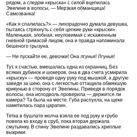
рядом, а следом
крыска
с силой вцепилась
Эвелине в волосы, — Мерзкая обманщица!
Самозванка!
Как я спалилась?
— лихорадочно думала девушка,
пытаясь стряхнуть с себя цепкие руки
крыски
.
Маленькая, злобная, неуловимая с искаженным
гневной гримасой лицом, она и правда напоминала
бешеного грызуна.
— Не пускайте ее, девочки! Она лгунья! Лгунья!
Тут, к счастью, вмешалась одна из охранниц. Без
всяких дубинок и шокеров, она в два счета усмирила
крыску
— проведя одну руку под мышкой, а другую
заведя за шею, она с легкостью оттащила обмякшую
крикунью в сторону от Эвелины. Приведя в порядок
волосы, она исподволь проверила — держится ли
камера? Та была на месте. Губа распухла, на щеке
наметилась пара царапин.
Тетка в бушлате молча взяла ее под руку и грубо
повела ко входу в сруб, пока вторая держала
смутьянку. В спину Эвелине раздавались хриплые
выкрики: