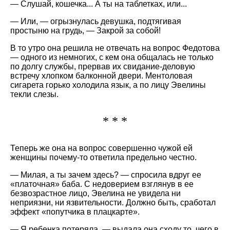
— Слушай, кошечка... А ты на таблетках, или...
— Или, — огрызнулась девушка, подтягивая
простыню на грудь, — Закрой за собой!
В то утро она решила не отвечать на вопрос Федотова
— одного из немногих, с кем она общалась не только
по долгу службы, прервав их свидание-деловую
встречу хлопком балконной двери. Ментоловая
сигарета горько холодила язык, а по лицу Эвелины
текли слезы.
* * *
Теперь же она на вопрос совершенно чужой ей
женщины почему-то ответила предельно честно.
— Милая, а ты зачем здесь? — спросила вдруг ее
платочная
баба. С недоверием взглянув в ее
безвозрастное лицо, Эвелина не увидела ни
неприязни, ни язвительности. Должно быть, сработал
эффект
попутчика в плацкарте
.
— Я ребенка потеряла, — выдала она сходу то, чего в