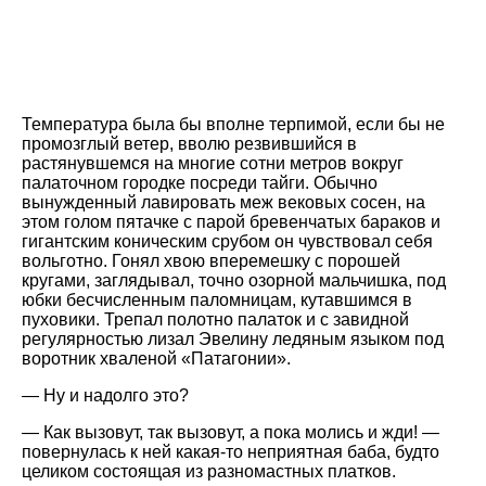
Температура была бы вполне терпимой, если бы не
промозглый ветер, вволю резвившийся в
растянувшемся на многие сотни метров вокруг
палаточном городке посреди тайги. Обычно
вынужденный лавировать меж вековых сосен, на
этом голом пятачке с парой бревенчатых бараков и
гигантским коническим срубом он чувствовал себя
вольготно. Гонял хвою вперемешку с порошей
кругами, заглядывал, точно озорной мальчишка, под
юбки бесчисленным паломницам, кутавшимся в
пуховики. Трепал полотно палаток и с завидной
регулярностью лизал Эвелину ледяным языком под
воротник хваленой
Патагонии
.
— Ну и надолго это?
— Как вызовут, так вызовут, а пока молись и жди! —
повернулась к ней какая-то неприятная баба, будто
целиком состоящая из разномастных платков.