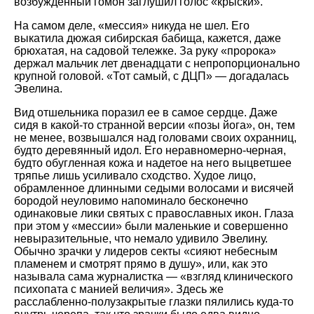
возбужденный гомон заглушил голос
крыски
.
На самом деле,
мессия
никуда не шел. Его
выкатила дюжая сибирская бабища, кажется, даже
брюхатая, на садовой тележке. За руку
пророка
держал мальчик лет двенадцати с непропорционально
крупной головой.
Тот самый, с ДЦП
— догадалась
Эвелина.
Вид отшельника поразил ее в самое сердце. Даже
сидя в какой-то странной версии
позы йога
, он, тем
не менее, возвышался над головами своих охранниц,
будто деревянный идол. Его неравномерно-черная,
будто обугленная кожа и надетое на него выцветшее
тряпье лишь усиливало сходство. Худое лицо,
обрамленное длинными седыми волосами и висячей
бородой неуловимо напоминало бесконечно
одинаковые лики святых с православных икон. Глаза
при этом у
мессии
были маленькие и совершенно
невыразительные, что немало удивило Эвелину.
Обычно зрачки у лидеров секты
сияют небесным
пламенем и смотрят прямо в душу
, или, как это
называла сама журналистка —
взгляд клинического
психопата с манией величия
. Здесь же
расслабленно-полузакрытые глазки пялились куда-то