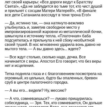
лет своей карьеры:
Все дороги ведут к Братству
Света!
,
Да не заблудится во тьме тот, кто чист душой
и прильнет с сосцам Матери Матерей!
,
В финале
все дети Сатанаила воссядут в тени трона Его!
— Да, истинно так, — она натянуто-вежливо
улыбнулась и, заметив свободное место у
импровизированной жаровни из металлической бочки,
шмыгнула к источнику тепла.
Платочная
баба
подсуетилась и прильнула к ней сбоку необъятной
своей тушей. В нос мгновенно ударила вонь давно не
мытого тела. — А вы давно здесь... ждете?
— Все ждут столько, сколько надо, дочка. Все
начинается с веры. Апостол Его говорит, что без веры
нет и исцеления.
Тетка подняла глаза и с благоговением посмотрела на
огромный, из цельных, будто бы опаленных, бревен
сруб в центре палаточного городка.
— А вы его... видели? Ну, мессию?
— А что, сомневаешься? — лукаво прищурилась
собеседница, — Зря. Тех, кто сомневается, Oн дольше