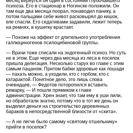
месяц вернулся он один в состоянии глубочайшего
психоза. Его в стационар в Ногинске положили. Он
там еще два месяца поорал, понаводил панику, а
потом пальцами себе живот расковырял до кишок,
еле спасли. Eго седативами задавили, лежит теперь
на ремнях, в кушетку врастает.
— Похоже на эффект от длительного употребления
галлюциногенов псилоцибиновой группы.
— Врачи тоже списали на эндогенный психоз. Но суть
не в этом. Еще через два месяца из леса в поселок
пришла делегация. Несколько старух во главе с этим
самым пацаном. Притом бабки здоровые как лошади
— пахать можно, а уходили, кто с горбом, кто с
катарактой. Понятное дело, это лишь слова
очевидцев, — Федотов поторопился вставить
ремарку, — И пошли прямиком к главе
администрации. Хрен знает, что там ему в уши лили,
но обработали знатно, потому что в тот же день он
выделил деньги на строительство деревянных
бараков в непосредственной близости от
скита
.
— А не легче было самому
святому отшельнику
прийти в поселок?