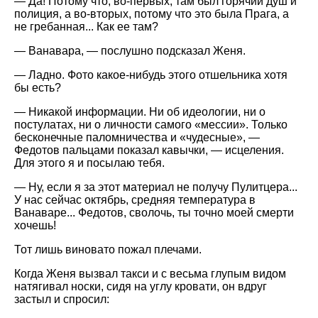
— Да! Потому что, во-первых, там был горячий душ и
полиция, а во-вторых, потому что это была Прага, а
не гребанная... Как ее там?
— Ванавара, — послушно подсказал Женя.
— Ладно. Фото какое-нибудь этого отшельника хотя
бы есть?
— Никакой информации. Ни об идеологии, ни о
постулатах, ни о личности самого
мессии
. Только
бесконечные паломничества и
чудесные
, —
Федотов пальцами показал кавычки, — исцеления.
Для этого я и посылаю тебя.
— Ну, если я за этот материал не получу Пулитцера...
У нас сейчас октябрь, средняя температура в
Ванaваре... Федотов, сволочь, ты точно моей смерти
хочешь!
Тот лишь виновато пожал плечами.
Когда Женя вызвал такси и с весьма глупым видом
натягивал носки, сидя на углу кровати, он вдруг
застыл и спросил: