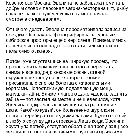
Красноярск-Москва. Эвелина не забывала поминать
добрым словом персонал вагона-ресторана и ту рыбу
в кляре, на которую девушка с самого начала
смотрела с недоверием.
От нечего делать Эвелина пересматривала записи из
поездки. Она начала фотографировать суровые
сибирские просторы еще с вертолета. Приземлились
на небольшой площадке, аж в пяти километрах от
палаточного лагеря.
Потом, уже спустившись на широкую просеку, что
протоптали паломники, она не могла перестать
снимать все подряд: вековые сосны, стеной
окружавшие тропу со всех сторон. Топкие,
присыпанные снегом болотца с живописными
корягами. Непостижимую, подавляющую мощь
матушки-тайги. Ближе к лагерю даже удалось заснять
зайца — тот застыл на месте и не шевелился, хотя
Эвелина подкралась к нему почти на расстояние
шага. Какой-то куцый, он болезненно щурился и
нервно перебирал передними лапами, будто готовый
в любую секунду дать стрекача. Лишь когда Эвелина
хрустнула веткой, отступая обратно на тропу, заяц все
же снялся с места и ленивыми грузными прыжками