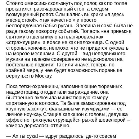
Стоило
мессии
скользнуть под полог, как по толпе
прокатился разочарованный стон, а следом
возмущенный ропот. Слышались выкрики
я здесь
месяц стою!
,
так нечестно!
и просто
беспорядочная бабья ругань. Эвелина и сама была не
рада такому повороту событий. Попасть
на прием
к
святому отшельнику она планировала как
страждущая
, а вовсе не как наложница. С одной
стороны, конечно, неплохо, что не придется куковать
на морозе месяцами. С другой – вид неподвижного
мужика на тележке совершенно не вдохновлял на
постельные подвиги. Так или иначе, теперь, по
крайней мере, у нее будет возможность пораньше
вернуться в Москву.
Пока тетки-охранницы, напоминающие тюремных
надсмотрщиц, отодвигали заграждение, она
быстренько включила миниатюрную камеру,
спрятанную в волосах. Та была замаскирована под
крупную заколку с фальшивыми изумрудами — ее
личное ноу-хау. Стащив капюшон с головы, девушка
эффектно тряхнула струящейся рыжей шевелюрой –
камера держалась отлично.
— Ах ты сука! — вдруг раздалось где-то совсем