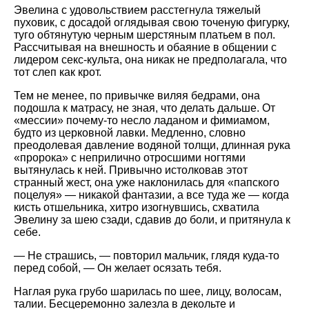
Эвелина с удовольствием расстегнула тяжелый
пуховик, с досадой оглядывая свою точеную фигурку,
туго обтянутую черным шерстяным платьем в пол.
Рассчитывая на внешность и обаяние в общении с
лидером секс-культа, она никак не предполагала, что
тот слеп как крот.
Тем не менее, по привычке виляя бедрами, она
подошла к матрасу, не зная, что делать дальше. От
мессии
почему-то несло ладаном и фимиамом,
будто из церковной лавки. Медленно, словно
преодолевая давление водяной толщи, длинная рука
пророка
с неприлично отросшими ногтями
вытянулась к ней. Привычно истолковав этот
странный жест, она уже наклонилась для
папского
поцелуя
— никакой фантазии, а все туда же — когда
кисть отшельника, хитро изогнувшись, схватила
Эвелину за шею сзади, сдавив до боли, и притянула к
себе.
— Не страшись, — повторил мальчик, глядя куда-то
перед собой, — Он желает осязать тебя.
Наглая рука грубо шарилась по шее, лицу, волосам,
талии. Бесцеремонно залезла в декольте и