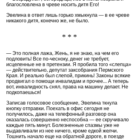
благословлена в чреве носить дитя Его!
Эвелина в ответ лишь горько хмыкнула — в ее чреве
никакого дитя, конечно же, не было.
* * *
— Это полная лажа, Жень, я не знаю, на чем его
подловить! Все по-чесноку, денег не требует,
исцеленные не в претензии. Я пробила того
слепца
— действительно, депутат заксобрания Пермского
Края. И реально был слепой, прикинь! Законы всякие
продвигал о помощи инвалидам и прочее... А теперь
вот, инвалидность снял, права на машину делает. Не
подкопаешься!
Записав голосовое сообщение, Эвелина ткнула
кнопку отправки. Поехать в офис сегодня не
получилось, даже на телефонный разговор она
оказалась совершенно неспособна — ее скручивало
каждые пять минут. Болезненные спазмы уже не
выдавливали из нее ничего, кроме едкой желчи.
Тошнить начало еще на обратной дороге, в поезде