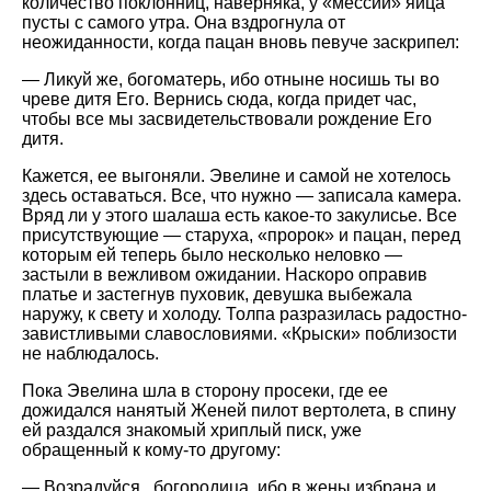
количество поклонниц, наверняка, у
мессии
яйца
пусты с самого утра. Она вздрогнула от
неожиданности, когда пацан вновь певуче заскрипел:
— Ликуй же, богоматерь, ибо отныне носишь ты во
чреве дитя Его. Вернись сюда, когда придет час,
чтобы все мы засвидетельствовали рождение Его
дитя.
Кажется, ее выгоняли. Эвелине и самой не хотелось
здесь оставаться. Все, что нужно — записала камера.
Вряд ли у этого шалаша есть какое-то закулисье. Все
присутствующие — старуха,
пророк
и пацан, перед
которым ей теперь было несколько неловко —
застыли в вежливом ожидании. Наскоро оправив
платье и застегнув пуховик, девушка выбежала
наружу, к свету и холоду. Толпа разразилась радостно-
завистливыми славословиями.
Крыски
поблизости
не наблюдалось.
Пока Эвелина шла в сторону просеки, где ее
дожидался нанятый Женей пилот вертолета, в спину
ей раздался знакомый хриплый писк, уже
обращенный к кому-то другому:
— Возрадуйся , богородица, ибо в жены избрана и