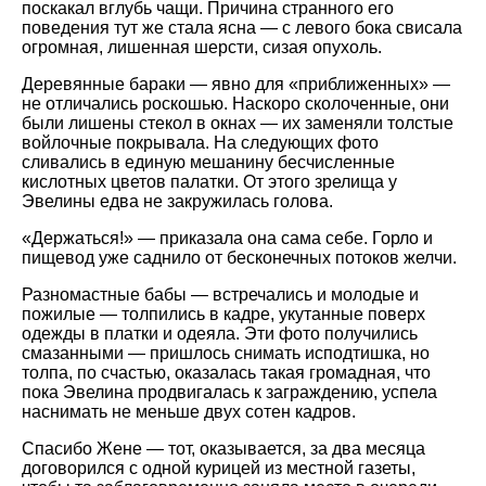
поскакал вглубь чащи. Причина странного его
поведения тут же стала ясна — с левого бока свисала
огромная, лишенная шерсти, сизая опухоль.
Деревянные бараки — явно для
приближенных
—
не отличались роскошью. Наскоро сколоченные, они
были лишены стекол в окнах — их заменяли толстые
войлочные покрывала. На следующих фото
сливались в единую мешанину бесчисленные
кислотных цветов палатки. От этого зрелища у
Эвелины едва не закружилась голова.
Держаться!
— приказала она сама себе. Горло и
пищевод уже саднило от бесконечных потоков желчи.
Разномастные бабы — встречались и молодые и
пожилые — толпились в кадре, укутанные поверх
одежды в платки и одеяла. Эти фото получились
смазанными — пришлось снимать исподтишка, но
толпа, по счастью, оказалась такая громадная, что
пока Эвелина продвигалась к заграждению, успела
наснимать не меньше двух сотен кадров.
Спасибо Жене — тот, оказывается, за два месяца
договорился с одной курицей из местной газеты,