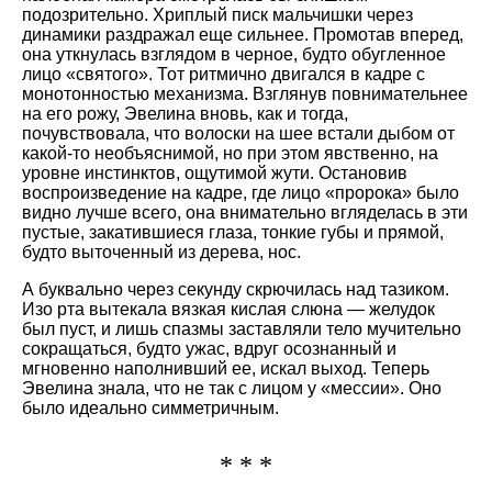
подозрительно. Хриплый писк мальчишки через
динамики раздражал еще сильнее. Промотав вперед,
она уткнулась взглядом в черное, будто обугленное
лицо
святого
. Тот ритмично двигался в кадре с
монотонностью механизма. Взглянув повнимательнее
на его рожу, Эвелина вновь, как и тогда,
почувствовала, что волоски на шее встали дыбом от
какой-то необъяснимой, но при этом явственно, на
уровне инстинктов, ощутимой жути. Остановив
воспроизведение на кадре, где лицо
пророка
было
видно лучше всего, она внимательно вгляделась в эти
пустые, закатившиеся глаза, тонкие губы и прямой,
будто выточенный из дерева, нос.
А буквально через секунду скрючилась над тазиком.
Изо рта вытекала вязкая кислая слюна — желудок
был пуст, и лишь спазмы заставляли тело мучительно
сокращаться, будто ужас, вдруг осознанный и
мгновенно наполнивший ее, искал выход. Теперь
Эвелина знала, что не так с лицом у
мессии
. Оно
было идеально симметричным.
* * *