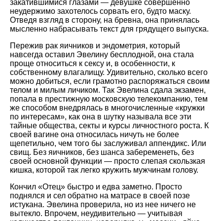
закатившимися глазами — девушке совершенно
неудержимо захотелось сорвать его, будто маску.
Отведя взгляд в сторону, на бревна, она принялась
мысленно набрасывать текст для грядущего выпуска.
Пережив рак яичников и эндометрия, который
навсегда оставил Эвелину бесплодной, она стала
проще относиться к сексу и, в особенности, к
собственному влагалищу. Удивительно, сколько всего
можно добиться, если грамотно распоряжаться своим
телом и милым личиком. Так Эвелина сдала экзамен,
попала в престижную московскую телекомпанию, тем
же способом внедрялась в многочисленные
кружки
по интересам
, как она в шутку называла все эти
тайные общества, секты и курсы личностного роста. К
своей вагине она относилась ничуть не более
щепетильно, чем того бы заслуживал аппендикс. Или
свищ. Без яичников, без шанса забеременеть, без
своей основной функции — просто слепая скользкая
кишка, которой так легко кружить мужчинам голову.
Кончил
Отец
быстро и едва заметно. Просто
поднялся и сел обратно на матрасе в своей позе
истукана. Эвелина проверила, но из нее ничего не
вытекло. Впрочем, неудивительно — учитывая