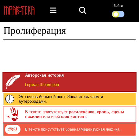
Войти
Пролиферация
Авторская история
Герман Шендеров
Это очень большой пост. Запаситесь чаем и
бутербродами.
В тексте присутствует
расчленёнка, кровь, сцены
насилия
или иной
шок-контент
.
#%!
В тексте присутствует бранная/нецензурная лексика.