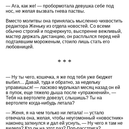
— Ага, как же! — пробормотала девушка себе под
нос, не желая вызвать гнева паствы.
Вместо молитвы она принялась мысленно чихвостить
редактора Женьку из отдела новостей. Со всеми
обычно строгий и подчеркнуто, выспренне вежливый,
мастер держать дистанцию, он расплылся перед ней
подтаявшим мороженым, стоило лишь стать его
любовницей.
* * *
— Ну ты чего, кошечка, я же под тебя уже бюджет
выбил… Давай, туда и обратно, за недельку
управишься! — ласково мурлыкал месяц назад он ей
в пупок, еще тяжело дыша после
упражнений
, —
Тебя на вертолете довезут, слышишь? Ты на
вертолете когда-нибудь летала?
— Женя, я на чем только ни летала! — устало
отвечала она, желая, чтобы неугомонный
новостник
наконец заткнулся и дал ей уснуть, — Ну чего я там не
видела? Кто он на этот раз? Поп-расстрига?