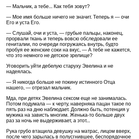
— Мальчик, а тебе... Как тебя зовут?
— Мое имя больше ничего не значит. Теперь я — очи
Его и уста Его.
— Слушай, очи и уста, — грубые пальцы, наконец,
прорвали ткань и теперь вовсю обследовали ее
гениталии, по очереди погружаясь внутрь, будто
пробуя ее женские соки на вкус, — А тебе не кажется,
что это немного не детское зрелище?
Уговорить уйти дебелую старуху Эвелина и не
надеялась.
— Я никогда больше не покину истинного Отца
нашего, — отрезал мальчик.
Мда, при детях Эвелина сексом еще не занималась.
Потом подумала — к черту, наверняка пацан такое по
пять раз на дню наблюдает. Должно быть, потенция у
мужика на зависть многим. Женька-то больше двух
раз за ночь не выдерживает, а этот...
Рука грубо втащила девушку на матрас, лицом вверх,
после чего зарылась в полусгнившее, беспорядочное