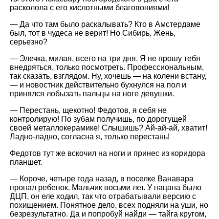
расколола с его кислотными благовониями!
— Да что там было раскалывать? Кто в Амстердаме
был, тот в чудеса не верит! Но Сибирь, Жень,
серьезно?
— Элечка, милая, всего на три дня. Я не прошу тебя
внедряться, только посмотреть. Профессиональным,
так сказать, взглядом. Ну, хочешь — на колени встану,
— и новостник действительно бухнулся на пол и
принялся лобызать пальцы на ноге девушки.
— Перестань, щекотно! Федотов, я себя не
контролирую! По зубам получишь, по дорогущей
своей металлокерамике! Слышишь? Ай-ай-ай, хватит!
Ладно-ладно, согласна я, только перестань!
Федотов тут же вскочил на ноги и принес из коридора
планшет.
— Короче, четыре года назад, в поселке Ванавара
пропал ребенок. Мальчик восьми лет. У пацана было
ДЦП, он еле ходил, так что отрабатывали версию с
похищением. Понятное дело, всех подняли на уши, но
безрезультатно. Да и попробуй найди — тайга кругом,