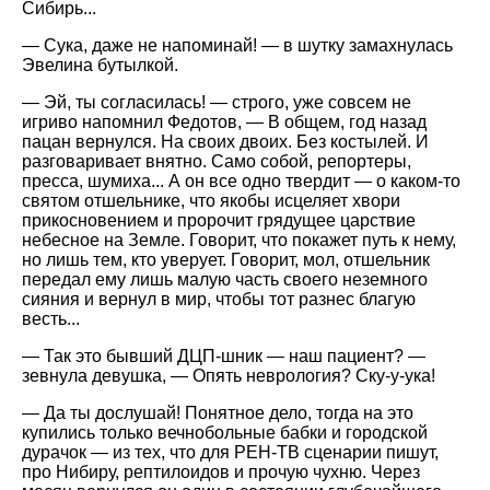
Сибирь...
— Сука, даже не напоминай! — в шутку замахнулась
Эвелина бутылкой.
— Эй, ты согласилась! — строго, уже совсем не
игриво напомнил Федотов, — В общем, год назад
пацан вернулся. На своих двоих. Без костылей. И
разговаривает внятно. Само собой, репортеры,
пресса, шумиха... А он все одно твердит — о каком-то
святом отшельнике, что якобы исцеляет хвори
прикосновением и пророчит грядущее царствие
небесное на Земле. Говорит, что покажет путь к нему,
но лишь тем, кто уверует. Говорит, мол, отшельник
передал ему лишь малую часть своего неземного
сияния и вернул в мир, чтобы тот разнес благую
весть...
— Так это бывший ДЦП-шник — наш пациент? —
зевнула девушка, — Опять неврология? Ску-у-ука!
— Да ты дослушай! Понятное дело, тогда на это
купились только вечнобольные бабки и городской
дурачок — из тех, что для РЕН-ТВ сценарии пишут,
про Нибиру, рептилоидов и прочую чухню. Через