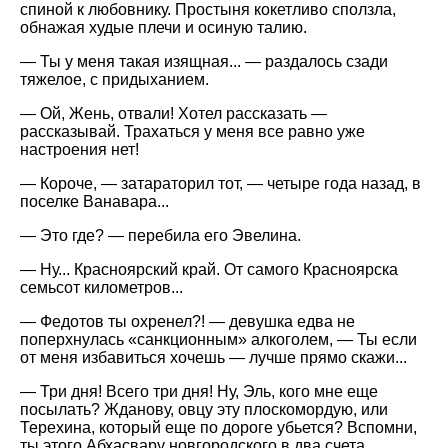
спиной к любовнику. Простыня кокетливо сползла,
обнажая худые плечи и осиную талию.
— Ты у меня такая изящная... — раздалось сзади
тяжелое, с придыханием.
— Ой, Жень, отвали! Хотел рассказать —
рассказывай. Трахаться у меня все равно уже
настроения нет!
— Короче, — затараторил тот, — четыре года назад, в
поселке Ванавара...
— Это где? — перебила его Эвелина.
— Ну... Красноярский край. От самого Красноярска
семьсот километров...
— Федотов ты охренел?! — девушка едва не
поперхнулась
санкционным
алкоголем, — Ты если
от меня избавиться хочешь — лучше прямо скажи...
— Три дня! Всего три дня! Ну, Эль, кого мне еще
посылать? Жданову, овцу эту плоскомордую, или
Терехина, который еще по дороге убьется? Вспомни,
ты этого Абхасвару новгородского в два счета