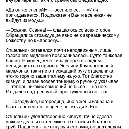
внутрь черепа, так что зрачки было едва видно.
Да он же слепой!
— осенило ее, —
Или
прикидывается. Подражатели Ванги все никак не
выйдут из моды.
—Осанна! Осанна! — слышалось со всех сторон.
Обращались страждущие явно не к авраамическому
божеству, но к
пророку
.
Отшельник оставался почти неподвижным, лишь
голова его медленно поворачивалась, будто танковая
башня. Наконец,
мессия
уперся взглядом
невидящих глаз прямо в Эвелину. Крупноголовый
мальчонка, так и не отпускавший руку отшельника,
что-то горячо зашептал ему на ухо. Тот благостно
кивнул, и пацан воздел тоненькую ручонку, указывая
— теперь никаких сомнений не было — на нее.
Раздался надтреснутый, простуженный возглас:
— Возрадуйся, богородица, ибо в жены избрана и
благословлена ты в чреве носить дитя Его!!
Отшельник удовлетворенно кивнул, точно сделал
важное дело, и на тележке его вкатили обратно в
сруб. Пацаненок, не отпуская его руки, вошел следом.