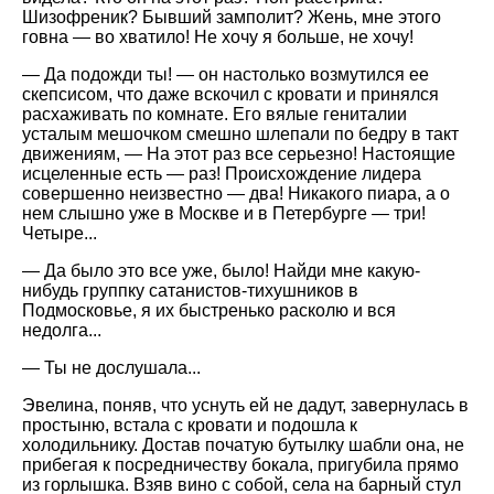
Шизофреник? Бывший замполит? Жень, мне этого
говна — во хватило! Не хочу я больше, не хочу!
— Да подожди ты! — он настолько возмутился ее
скепсисом, что даже вскочил с кровати и принялся
расхаживать по комнате. Его вялые гениталии
усталым мешочком смешно шлепали по бедру в такт
движениям, — На этот раз все серьезно! Настоящие
исцеленные есть — раз! Происхождение лидера
совершенно неизвестно — два! Никакого пиара, а о
нем слышно уже в Москве и в Петербурге — три!
Четыре...
— Да было это все уже, было! Найди мне какую-
нибудь группку сатанистов-тихушников в
Подмосковье, я их быстренько расколю и вся
недолга...
— Ты не дослушала...
Эвелина, поняв, что уснуть ей не дадут, завернулась в
простыню, встала с кровати и подошла к
холодильнику. Достав початую бутылку шабли она, не
прибегая к посредничеству бокала, пригубила прямо
из горлышка. Взяв вино с собой, села на барный стул