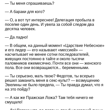
— Ты меня спрашиваешь?
— А бараки для кого?
— О, а вот тут интереснее! Делегация пробыла в
поселке один день. И увела за собой следом два
десятка человек.
— Да ладно!
— В общем, на данный момент
Царствие Небесное
и его лидер — его называют
мессией
—
насчитывает не менее сотни последователей,
живущих постоянно в тайге и около тысячи
паломников ежемесячно. Почти все они — женского
пола. Все они возвращаются... беременными.
— Ты серьезно, мать твою? Федотов, ты всерьез
решил заманить меня в секс-культ? — возмущению
Эвелины не было предела, — Ты правда думал, что я
на это пойду?
— А как же Пражская Ложа? Там тебя ничего не
смущало!