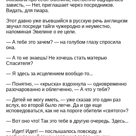
зависть, — Нет, приглашает через посредников.
Видать, для пиара.
Этот давно уже въевшийся в русскую речь англицизм
звучал посреди тайги чужеродно и неуместно,
напоминая Эвелине о ее цели.
— А тебе это зачем? — на голубом глазу спросила
она.
— А то не знаешь! Не хочешь стать матерью
Спасителя?
— Я здесь за исцелением вообще-то...
— Понятно, —
крыска
вздохнула — одновременно
разочарованно и облегченно, — А что у тебя?
— Детей не могу иметь, — уже сказав это один раз
вслух, во второй было легче. Да и где еще
исповедоваться, как не на пороге обители
святого
?
— Вот оно что! Так это тебе в другую очередь. Здесь...
— Идет! Идет! — послышалось повсюду, и