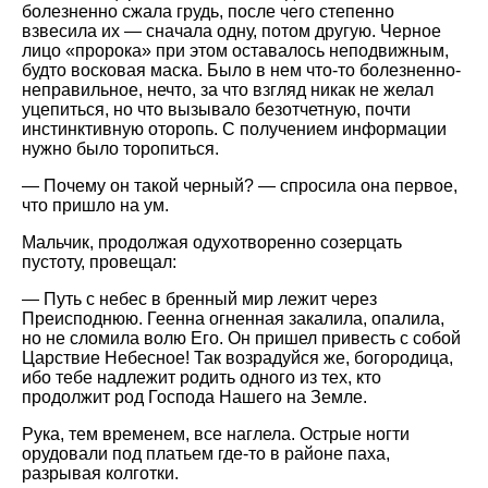
болезненно сжала грудь, после чего степенно
взвесила их — сначала одну, потом другую. Черное
лицо
пророка
при этом оставалось неподвижным,
будто восковая маска. Было в нем что-то болезненно-
неправильное, нечто, за что взгляд никак не желал
уцепиться, но что вызывало безотчетную, почти
инстинктивную оторопь. С получением информации
нужно было торопиться.
— Почему он такой черный? — спросила она первое,
что пришло на ум.
Мальчик, продолжая одухотворенно созерцать
пустоту, провещал:
— Путь с небес в бренный мир лежит через
Преисподнюю. Геенна огненная закалила, опалила,
но не сломила волю Его. Он пришел привесть с собой
Царствие Небесное! Так возрадуйся же, богородица,
ибо тебе надлежит родить одного из тех, кто
продолжит род Господа Нашего на Земле.
Рука, тем временем, все наглела. Острые ногти
орудовали под платьем где-то в районе паха,
разрывая колготки.