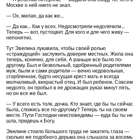
Москве о ней никто не знал.
— Ох, милая, да как же...
— Да как... Как у всех. Недосмотрели-недолечили...
Теперь — вот, пустоцвет. Для кого и для чего живу —
непонятно.
Тут Эвелина лукавила, чтобы своей ролью
страждущей
заслужить доверие местных. Жила она
теперь, конечно, для себя. А раньше все было по-
другому. Был и безвольный, одобренный родителями
муж, были и сами родители — вечно недовольная,
сгорбленная, будто несущая крест мать и всегда
молчаливый, вихрастый отец. И был ребенок. Совсем
недолго, он пробыл в ее дрожащих руках минут пять,
но он все же был.
— У всего есть толк, дочка. Кто знает, где бы ты сейчас
была, сложись все по-другому? Теперь ты на своем
месте. Пути Господни неисповедимы — куда бы ты ни
шла, придешь к Богу.
Эвелине стоило большого труда не закатить глаза —
сколько же подобного дерьма она слышала за восемь