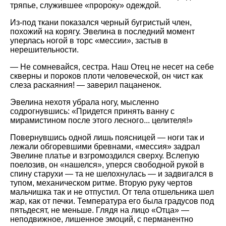
тряпье, служившее
пророку
одеждой.
Из-под ткани показался черный бугристый член,
похожий на корягу. Эвелина в последний момент
уперлась ногой в торс
мессии
, застыв в
нерешительности.
— Не сомневайся, сестра. Наш Отец не несет на себе
скверны и пороков плоти человеческой, он чист как
слеза раскаяния! — заверил пацаненок.
Эвелина нехотя убрала ногу, мысленно
содрогнувшись:
Придется принять вaнну с
мирамистином после этого лесного... целителя!
Повернувшись одной лишь поясницей — ноги так и
лежали обгоревшими бревнами,
мессия
задрал
Эвелине платье и взгромоздился сверху. Вслепую
поелозив, он
нашелся
, уперся свободной рукой в
спину старухи — та не шелохнулась — и задвигался в
тупом, механическом ритме. Вторую руку чертов
мальчишка так и не отпустил. От тела отшельника шел
жар, как от печки. Температура его была градусов под
пятьдесят, не меньше. Глядя на лицо
Отца
—
неподвижное, лишенное эмоций, с перманентно