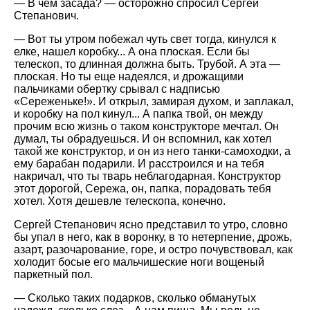
— В чем засада? — осторожно спросил Сергей
Степанович.
— Вот ты утром побежал чуть свет тогда, кинулся к
елке, нашел коробку... А она плоская. Если бы
телескоп, то длинная должна быть. Трубой. А эта —
плоская. Но ты еще надеялся, и дрожащими
пальчиками обертку срывал с надписью
«Сереженьке!». И открыл, замирая духом, и заплакал,
и коробку на пол кинул... А папка твой, он между
прочим всю жизнь о таком конструкторе мечтал. Он
думал, ты обрадуешься. И он вспомнил, как хотел
такой же конструктор, и он из него танки-самоходки, а
ему барабан подарили. И расстроился и на тебя
накричал, что ты тварь неблагодарная. Конструктор
этот дорогой, Сережа, он, папка, порадовать тебя
хотел. Хотя дешевле телескопа, конечно.
Сергей Степанович ясно представил то утро, словно
бы упал в него, как в воронку, в то нетерпение, дрожь,
азарт, разочарование, горе, и остро почувствовал, как
холодит босые его мальчишеские ноги вощеный
паркетный пол.
— Сколько таких подарков, сколько обманутых