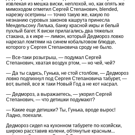
извлекая из мешка виски, неплохой, но, как опять же
мимоходом отметил Сергей Степанович, blended,
нарезку осетрины — точно такую же, какую по
незнанию суровых законов кашрута принесла
Мендельсону Лилька, банку красной икры и белый
пухлый багет. К виски прилагались два тяжелых
стакана, а к икре — лимон, который Дедмороз ловко
нарезал ломтями на синем кобальтовом блюдце,
которого у Сергея Степановича сроду не было.
— Все-таки розыгрыш, — подумал Сергей
Степанович, хватая воздух ртом, — но чей, чей?
— Да ты садись, Гунька, не стой столбом, — Дедмороз
ловко подпихнул под Сергея Степановича табурет, —
вот, выпей, все ж таки Новый Год а не кот насрал.
— Дедмороз, а выражаетесь, — укорил Сергей
Степанович, — что детишки подумают?
— Какие еще детишки? Ты, Гунька, вроде вырос!
Ладно, поехали.
Дедмороз сидел на кухонном табурете по-хозяйски,
широко расставив колени, обтянутые красным...