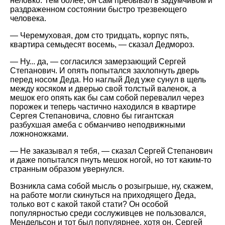
неловко. Тем более, он сам пребывал в задумчивом и
раздраженном состоянии быстро трезвеющего
человека.
— Черемуховая, дом сто тридцать, корпус пять,
квартира семьдесят восемь, — сказал Дедмороз.
— Ну... да, — согласился замерзающий Сергей
Степанович. И опять попытался захлопнуть дверь
перед носом Деда. Но наглый Дед уже сунул в щель
между косяком и дверью свой толстый валенок, а
мешок его опять как бы сам собой перевалил через
порожек и теперь частично находился в квартире
Сергея Степановича, словно бы гигантская
разбухшая амеба с обманчиво неподвижными
ложноножками.
— Не заказывал я тебя, — сказал Сергей Степанович
и даже попытался пнуть мешок ногой, но тот каким-то
странным образом увернулся.
Возникла сама собой мысль о розыгрыше, ну, скажем,
на работе могли скинуться на приходящего Деда,
только вот с какой такой стати? Он особой
популярностью среди сослуживцев не пользовался,
Мендельсон и тот был популярнее, хотя он, Сергей