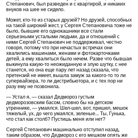
Степанович, был разведен и с квартирой, и никаких
внуков на шее не сидело.
Может, кто-то из старых друзей? Но друзей, способных
на такой широкий жест, у Сергея Степановича тоже не
было, бывшие его однокашники все стали
серьезными усталыми людьми, да и отношений с
ними Сергей Степанович не поддерживал, честно
говоря, потому что при нечастых встречах они
хвалились машинами, женами и фотокарточками
детей, а ему хвалиться было нечем. Разве что бывшая
выкинула какую-то неожиданную и злую шутку, с нее
станется, но она еще пару лет назад сказала, что
претензий не имеет, вышла замуж за какого-то то ли
супервайзера, то ли дистрибьютора, и с тех пор ни
разу ему не позвонила.
— Устал я, — сказал Дедмороз густым
дедморозовским басом, словно бы на детском
утреннике, — умаялся. Шел-шел, вот, пришел, мешок
тяжелый, ух, до чего умаялся, зеленые... Ты, Гунька,
что стал как столб? Пустишь меня или нет?
Сергей Степанович машинально отступил назад,
таким образом, что Дедмороз с его мешком опять же