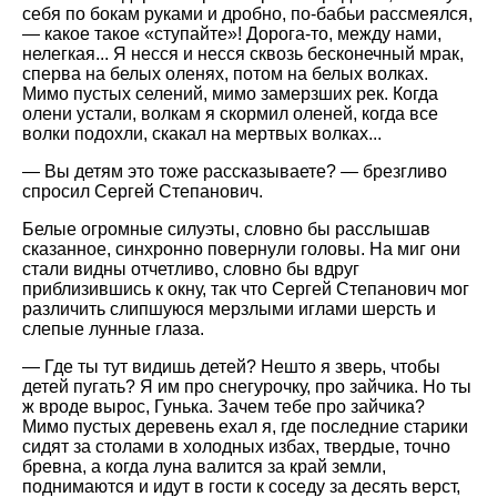
себя по бокам руками и дробно, по-бабьи рассмеялся,
— какое такое «ступайте»! Дорога-то, между нами,
нелегкая... Я несся и несся сквозь бесконечный мрак,
сперва на белых оленях, потом на белых волках.
Мимо пустых селений, мимо замерзших рек. Когда
олени устали, волкам я скормил оленей, когда все
волки подохли, скакал на мертвых волках...
— Вы детям это тоже рассказываете? — брезгливо
спросил Сергей Степанович.
Белые огромные силуэты, словно бы расслышав
сказанное, синхронно повернули головы. На миг они
стали видны отчетливо, словно бы вдруг
приблизившись к окну, так что Сергей Степанович мог
различить слипшуюся мерзлыми иглами шерсть и
слепые лунные глаза.
— Где ты тут видишь детей? Нешто я зверь, чтобы
детей пугать? Я им про снегурочку, про зайчика. Но ты
ж вроде вырос, Гунька. Зачем тебе про зайчика?
Мимо пустых деревень ехал я, где последние старики
сидят за столами в холодных избах, твердые, точно
бревна, а когда луна валится за край земли,
поднимаются и идут в гости к соседу за десять верст,