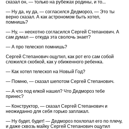
сказал он, — только на рубежах родины, и то...
— Ну да, ну да, — согласился Дедмороз, — Это ты
верно сказал. А как астрономом быть хотел,
помнишь?
— Ну, — неохотно согласился Сергей Степанович. А
сам думал — откуда эта сволочь знает?
— А про телескоп помнишь?
Сергей Степанович ощутил, как рот его сам собой
сложился скобкой, как у обиженного ребенка.
— Как хотел телескоп на Новый Год?
— Помню, — сказал шепотом Сергей Степанович.
— А что под елкой нашел? Что Дедмороз тебе
принес?
— Конструктор, — сказал Сергей Степанович и
неожиданно для себя горько заплакал.
— Ну будет, будет! — Дедмороз похлопал его по плечу,
и даже сквозь майку Сергей Степанович ощутил