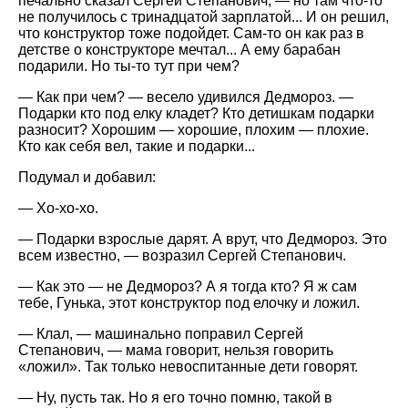
печально сказал Сергей Степанович, — но там что-то
не получилось с тринадцатой зарплатой... И он решил,
что конструктор тоже подойдет. Сам-то он как раз в
детстве о конструкторе мечтал... А ему барабан
подарили. Но ты-то тут при чем?
— Как при чем? — весело удивился Дедмороз. —
Подарки кто под елку кладет? Кто детишкам подарки
разносит? Хорошим — хорошие, плохим — плохие.
Кто как себя вел, такие и подарки...
Подумал и добавил:
— Хо-хо-хо.
— Подарки взрослые дарят. А врут, что Дедмороз. Это
всем известно, — возразил Сергей Степанович.
— Как это — не Дедмороз? А я тогда кто? Я ж сам
тебе, Гунька, этот конструктор под елочку и ложил.
— Клал, — машинально поправил Сергей
Степанович, — мама говорит, нельзя говорить
«ложил». Так только невоспитанные дети говорят.
— Ну, пусть так. Но я его точно помню, такой в