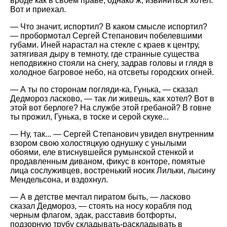
вроде как в своем праве, однако ж, извиниться хотел.
Вот и приехал.
— Что значит, испортил? В каком смысле испортил?
— пробормотал Сергей Степанович побелевшими
губами. Иней нарастал на стекле с краев к центру,
затягивая дыру в темноту, где странные существа
неподвижно стояли на снегу, задрав головы и глядя в
холодное багровое небо, на отсветы городских огней.
— А ты по сторонам погляди-ка, Гунька, — сказал
Дедмороз ласково, — так ли живешь, как хотел? Вот в
этой вот берлоге? На службе этой гребаной? В говне
ты прожил, Гунька, в тоске и серой скуке...
— Ну, так... — Сергей Степанович увидел внутренним
взором свою холостяцкую однушку с унылыми
обоями, еле втиснувшейся румынской стенкой и
продавленным диваном, фикус в конторе, помятые
лица сослуживцев, востренький носик Лильки, лысину
Мендельсона, и вздохнул.
— А в детстве мечтал пиратом быть, — ласково
сказал Дедмороз, — стоять на носу корабля под
черным флагом, эдак, расставив ботфорты,
подзорную трубу складывать-раскладывать в