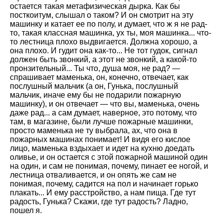
остается такая метафизическая дырка. Как бы
посткоитум, слышал о таком? И он смотрит на эту
машинку и катает ее по полу, и думает, что ж я не рад-
то, такая классная машинка, ух ты, моя машинка... что-
то лестница плохо выдвигается. Должна хорошо, а
она плохо. И гудит она как-то... Не тот гудок, сигнал
должен быть звонкий, а этот не звонкий, а какой-то
пронзительный... Ты что, душа моя, не рад? —
спрашивает маменька, он, конечно, отвечает, как
послушный мальчик (а он, Гунька, послушный
мальчик, иначе ему бы не подарили пожарную
машинку), и он отвечает — что вы, маменька, очень
даже рад... а сам думает, наверное, это потому, что
там, в магазине, были лучше пожарные машинки,
просто маменька не ту выбрала, ах, что она в
пожарных машинах понимает! И видя его кислое
лицо, маменька вздыхает и идет на кухню доедать
оливье, и он остается с этой пожарной машиной один
на один, и сам не понимая, почему, пинает ее ногой, и
лестница отваливается, и он опять же сам не
понимая, почему, садится на пол и начинает горько
плакать... И ему расстройство, а нам пища. Где тут
радость, Гунька? Скажи, где тут радость? Ладно,
пошел я.