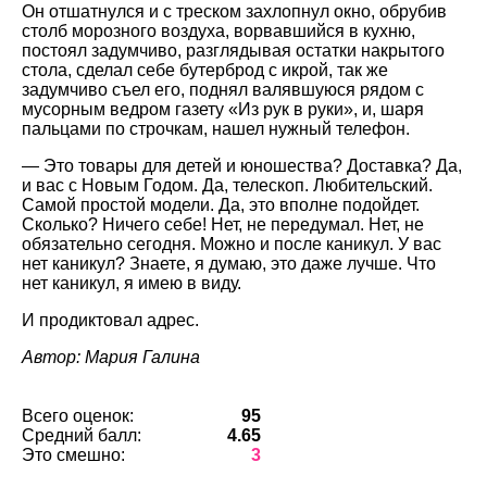
Он отшатнулся и с треском захлопнул окно, обрубив
столб морозного воздуха, ворвавшийся в кухню,
постоял задумчиво, разглядывая остатки накрытого
стола, сделал себе бутерброд с икрой, так же
задумчиво съел его, поднял валявшуюся рядом с
мусорным ведром газету «Из рук в руки», и, шаря
пальцами по строчкам, нашел нужный телефон.
— Это товары для детей и юношества? Доставка? Да,
и вас с Новым Годом. Да, телескоп. Любительский.
Самой простой модели. Да, это вполне подойдет.
Сколько? Ничего себе! Нет, не передумал. Нет, не
обязательно сегодня. Можно и после каникул. У вас
нет каникул? Знаете, я думаю, это даже лучше. Что
нет каникул, я имею в виду.
И продиктовал адрес.
Автор: Мария Галина
Всего оценок:
95
Средний балл:
4.65
Это смешно:
3