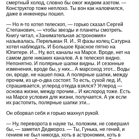
смертный холод, словно бы ожог жидким азотом. —
Конструктор тоже неплохо. Ты вон как наловчился,
даже в инженеры пошел.
— Но я-то хотел телескоп, — горько сказал Сергей
Степанович, — чтобы звезды и планеты смотреть.
Книгу читал, «Занимательная астрономия»
называлась. Перельман Я. И.. Я фазы колец Сатурна
хотел наблюдать. И Большое Красное пятно на
Юпитере. И... Ну, вот, каналы на Марсе. Вроде, нет на
самом деле никаких каналов. А в телескоп видно.
Непонятно. И полярные шапки видны. И сезонные
изменения, вроде бы, у них... А марсоход этот... Воды
он, вроде, не нашел пока. А полярные шапки, между
прочим, из це-о-два состоят. То есть, сухой лед. И,
спрашивается, углерод откуда взялся? Углерод —
основа жизни, между прочим... И кислород тоже. Есть
на Марсе условия для жизни, получается. А уж если
их растопить, полярные шапки эти...
Он оборвал себя и горько махнул рукой.
— Ну, переворота в науке ты, положим, не совершил
бы, — заметил Дедмороз. — Ты, Гунька, не гений, и
гением не был никогда, хоть в астрономии, хоть в