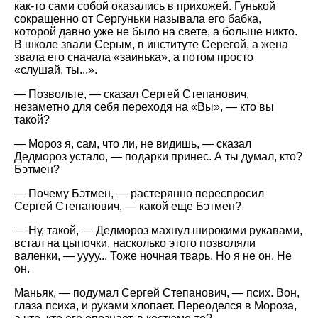
как-то сами собой оказались в прихожей. Гунькой
сокращенно от Сергуньки называла его бабка,
которой давно уже не было на свете, а больше никто.
В школе звали Серым, в институте Серегой, а жена
звала его сначала «заинька», а потом просто
«слушай, ты...».
— Позвольте, — сказал Сергей Степанович,
незаметно для себя переходя на «Вы», — кто вы
такой?
— Мороз я, сам, что ли, не видишь, — сказал
Дедмороз устало, — подарки принес. А ты думал, кто?
Бэтмен?
— Почему Бэтмен, — растерянно переспросил
Сергей Степанович, — какой еще Бэтмен?
— Ну, такой, — Дедмороз махнул широкими рукавами,
встал на цыпочки, насколько этого позволяли
валенки, — уууу... Тоже ночная тварь. Но я не он. Не
он.
Маньяк, — подумал Сергей Степанович, — псих. Вон,
глаза психа, и руками хлопает. Переоделся в Мороза,