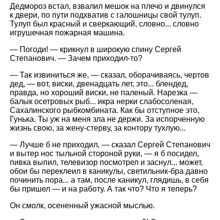
Дедмороз встал, взвалил мешок на плечо и двинулся
к двери, по пути подхватив с галошницы свой тулуп.
Тулуп был красный и сверкающий, словно... словно
игрушечная пожарная машина.
— Погоди! — крикнул в широкую спину Сергей
Степанович. — Зачем приходил-то?
— Так извиниться же, — сказал, оборачиваясь, чертов
дед, — вот, виски, двенадцать лет, это... блендед,
правда, но хороший виски, не паленый. Нарезка —
балык осетровых рыб... икра нерки слабосоленая,
Сахалинского рыбкомбината. Как бы отступное это,
Гунька. Ты уж на меня зла не держи. За испорченную
жизнь свою, за жену-стерву, за контору тухлую...
— Лучше б не приходил, — сказал Сергей Степанович
и вытер нос тыльной стороной руки, — я б посидел,
пивка выпил, телевизор посмотрел и заснул... может,
обои бы переклеил в каникулы, светильник-бра давно
починить пора... а там, после каникул, глядишь, в себя
бы пришел — и на работу. А так что? Что я теперь?
Он смолк, осененный ужасной мыслью.