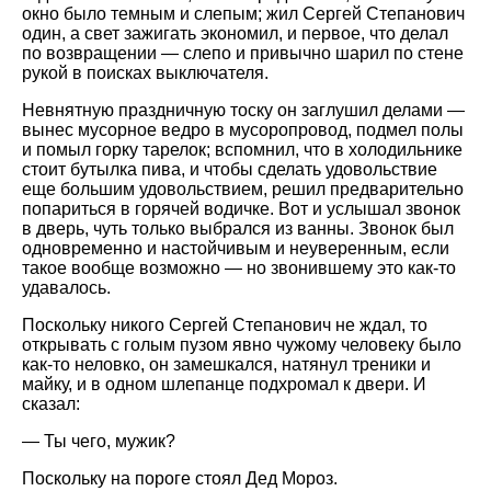
окно было темным и слепым; жил Сергей Степанович
один, а свет зажигать экономил, и первое, что делал
по возвращении — слепо и привычно шарил по стене
рукой в поисках выключателя.
Невнятную праздничную тоску он заглушил делами —
вынес мусорное ведро в мусоропровод, подмел полы
и помыл горку тарелок; вспомнил, что в холодильнике
стоит бутылка пива, и чтобы сделать удовольствие
еще большим удовольствием, решил предварительно
попариться в горячей водичке. Вот и услышал звонок
в дверь, чуть только выбрался из ванны. Звонок был
одновременно и настойчивым и неуверенным, если
такое вообще возможно — но звонившему это как-то
удавалось.
Поскольку никого Сергей Степанович не ждал, то
открывать с голым пузом явно чужому человеку было
как-то неловко, он замешкался, натянул треники и
майку, и в одном шлепанце подхромал к двери. И
сказал:
— Ты чего, мужик?
Поскольку на пороге стоял Дед Мороз.