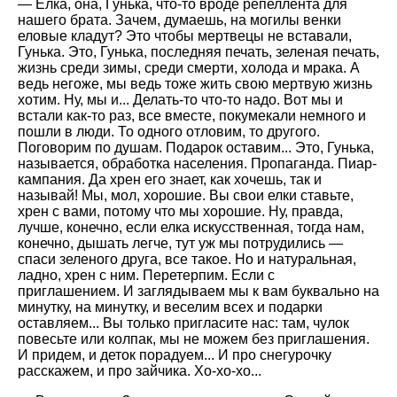
— Елка, она, Гунька, что-то вроде репеллента для
нашего брата. Зачем, думаешь, на могилы венки
еловые кладут? Это чтобы мертвецы не вставали,
Гунька. Это, Гунька, последняя печать, зеленая печать,
жизнь среди зимы, среди смерти, холода и мрака. А
ведь негоже, мы ведь тоже жить свою мертвую жизнь
хотим. Ну, мы и... Делать-то что-то надо. Вот мы и
встали как-то раз, все вместе, покумекали немного и
пошли в люди. То одного отловим, то другого.
Поговорим по душам. Подарок оставим... Это, Гунька,
называется, обработка населения. Пропаганда. Пиар-
кампания. Да хрен его знает, как хочешь, так и
называй! Мы, мол, хорошие. Вы свои елки ставьте,
хрен с вами, потому что мы хорошие. Ну, правда,
лучше, конечно, если елка искусственная, тогда нам,
конечно, дышать легче, тут уж мы потрудились —
спаси зеленого друга, все такое. Но и натуральная,
ладно, хрен с ним. Перетерпим. Если с
приглашением. И заглядываем мы к вам буквально на
минутку, на минутку, и веселим всех и подарки
оставляем... Вы только пригласите нас: там, чулок
повесьте или колпак, мы не можем без приглашения.
И придем, и деток порадуем... И про снегурочку
расскажем, и про зайчика. Хо-хо-хо...