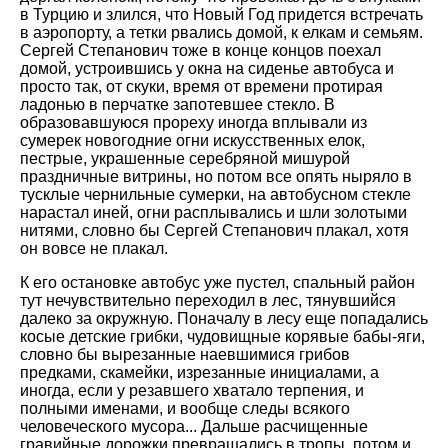
в Турцию и злился, что Новый Год придется встречать
в аэропорту, а тетки рвались домой, к елкам и семьям.
Сергей Степанович тоже в конце концов поехал
домой, устроившись у окна на сиденье автобуса и
просто так, от скуки, время от времени протирая
ладонью в перчатке запотевшее стекло. В
образовавшуюся прореху иногда вплывали из
сумерек новогодние огни искусственных елок,
пестрые, украшенные серебряной мишурой
праздничные витрины, но потом все опять ныряло в
тусклые чернильные сумерки, на автобусном стекле
нарастал иней, огни расплывались и шли золотыми
нитями, словно бы Сергей Степанович плакал, хотя
он вовсе не плакал.
К его остановке автобус уже пустел, спальный район
тут нечувствительно переходил в лес, тянувшийся
далеко за окружную. Поначалу в лесу еще попадались
косые детские грибки, чудовищные корявые бабы-яги,
словно бы вырезанные наевшимися грибов
предками, скамейки, изрезанные инициалами, а
иногда, если у резавшего хватало терпения, и
полными именами, и вообще следы всякого
человеческого мусора... Дальше расчищенные
гравийные дорожки превращались в тропы, потом и