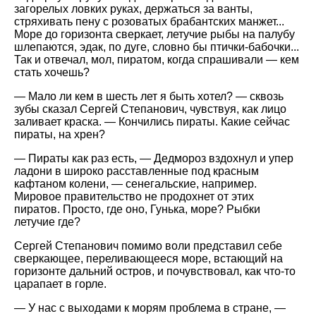
загорелых ловких руках, держаться за ванты,
стряхивать пену с розоватых брабантских манжет...
Море до горизонта сверкает, летучие рыбы на палубу
шлепаются, эдак, по дуге, словно бы птички-бабочки...
Так и отвечал, мол, пиратом, когда спрашивали — кем
стать хочешь?
— Мало ли кем в шесть лет я быть хотел? — сквозь
зубы сказал Сергей Степанович, чувствуя, как лицо
заливает краска. — Кончились пираты. Какие сейчас
пираты, на хрен?
— Пираты как раз есть, — Дедмороз вздохнул и упер
ладони в широко расставленные под красным
кафтаном колени, — сенегальские, например.
Мировое правительство не продохнет от этих
пиратов. Просто, где оно, Гунька, море? Рыбки
летучие где?
Сергей Степанович помимо воли представил себе
сверкающее, переливающееся море, встающий на
горизонте дальний остров, и почувствовал, как что-то
царапает в горле.
— У нас с выходами к морям проблема в стране, —