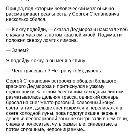
Прицел, под которым человеческий мозг обычно
рассматривает реальность, у Сергея Степановича
несколько сбился.
— К окну подойди, — сказал Дедмороз и намазал хлеб
сначала маслом, а потом красной икрой. Подумал и
положил сверху ломтик лимона.
— Зачем?
Я подойду к окну, а он меня в спину.
— Чего трясешься? Не трону тебя, дурень.
Сергей Степанович осторожно обошел большого
красного Дедмороза и притиснулся к узкому
подоконнику. За окном блестящим холодным бинтом
разматывалась дальняя трасса, одинокий фонарь
бросал на снег желто-розовый, сливочный конус
света, а там, дальше снег искрился и переливался в
свете холодной луны, пока подступившие черные
деревья лесопарковой зоны не выгрызали в нем тени,
сначала полосатые, чуть размытые, синеватые, а
потом сплошные, непроницаемые...