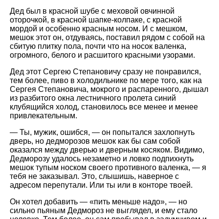
Дед был в красной шубе с меховой овчинной
оторочкой, в красной шапке-колпаке, с красной
мордой и особенно красным носом. И с мешком,
мешок этот он, отдуваясь, поставил рядом с собой на
сбитую плитку пола, почти что на носок валенка,
огромного, белого и расшитого красными узорами.
Дед этот Сергею Степановичу сразу не понравился,
тем более, пиво в холодильнике по мере того, как на
Сергея Степановича, мокрого и распаренного, дышал
из разбитого окна лестничного пролета синий
клубящийся холод, становилось все менее и менее
привлекательным.
— Ты, мужик, ошибся, — он попытался захлопнуть
дверь, но дедморозов мешок как бы сам собой
оказался между дверью и дверным косяком. Видимо,
Дедморозу удалось незаметно и ловко подпихнуть
мешок тупым носком своего противного валенка, — я
тебя не заказывал. Это, слышишь, наверное с
адресом перепутали. Или ты или в конторе твоей.
Он хотел добавить — «пить меньше надо», — но
сильно пьяным Дедмороз не выглядел, и ему стало