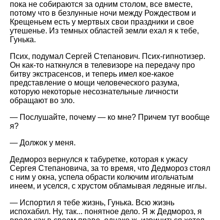
пока не собираются за одним столом, все вместе,
потому что в безлунные ночи между Рождеством и
Крещеньем есть у мертвых свои праздники и свое
утешенье. Из темных областей земли ехал я к тебе,
Гунька.
Псих, подумал Сергей Степанович. Псих-гипнотизер.
Он как-то наткнулся в телевизоре на передачу про
битву экстрасенсов, и теперь имел кое-какое
представление о мощи человеческого разума,
которую некоторые несознательные личности
обращают во зло.
— Послушайте, почему — ко мне? Причем тут вообще
я?
— Должок у меня.
Дедмороз вернулся к табуретке, которая к ужасу
Сергея Степановича, за то время, что Дедмороз стоял
с ним у окна, успела обрасти колючим игольчатым
инеем, и уселся, с хрустом обламывая ледяные иглы.
— Испортил я тебе жизнь, Гунька. Всю жизнь
испохабил. Ну, так... понятное дело. Я ж Дедмороз, я