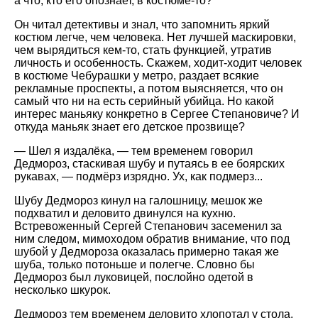
а что, кто его опознает, в костюме-то?
Он читал детективы и знал, что запомнить яркий
костюм легче, чем человека. Нет лучшей маскировки,
чем вырядиться кем-то, стать функцией, утратив
личность и особенность. Скажем, ходит-ходит человек
в костюме Чебурашки у метро, раздает всякие
рекламные проспекты, а потом выясняется, что он
самый что ни на есть серийный убийца. Но какой
интерес маньяку конкретно в Сергее Степановиче? И
откуда маньяк знает его детское прозвище?
— Шел я издалёка, — тем временем говорил
Дедмороз, стаскивая шубу и путаясь в ее боярских
рукавах, — подмёрз изрядно. Ух, как подмерз...
Шубу Дедмороз кинул на галошницу, мешок же
подхватил и деловито двинулся на кухню.
Встревоженный Сергей Степанович засеменил за
ним следом, мимоходом обратив внимание, что под
шубой у Дедмороза оказалась примерно такая же
шуба, только потоньше и полегче. Словно бы
Дедмороз был луковицей, послойно одетой в
несколько шкурок.
Дедмороз тем временем деловито хлопотал у стола,