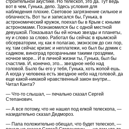
строительной акустике. Но телескоп, это да. Тут ведь
вот в чем, Гунька, дело. Здесь условия для
наблюдения плохие. Световое загрязнение сильное и
облачность. Вот ты и записался бы, Гунька, в
астрономический кружок, поехал бы в Крым с юными
астрономами. Познакомился бы с одной местной
девушкой. Показывал бы ей ночью звезды и планеты,
ну и слово за слово. Работал бы сейчас в крымской
обсерватории, ну, как я полагаю, эмэнэсом до сих пор,
ну, там сейчас кризис и неплатежи, но был бы домик с
садиком, виноград прозрачными такими гроздями,
ночное море... И в личной жизни ты, Гунька, был бы
счастлив. И, конечно, это... звездное небо над
головой. Было бы его у тебя, Гунька, хоть жопой ешь.
А когда у человека есть звездное небо над головой, да
еще какой-никакой нравственный закон внутри...
Читал Канта?
— Что-то слышал, — печально сказал Сергей
Степанович.
— А все потому, что не нашел под елкой телескопа, —
назидательно сказал Дедмороз.
— Папа положительно обещал, что будет телескоп, —