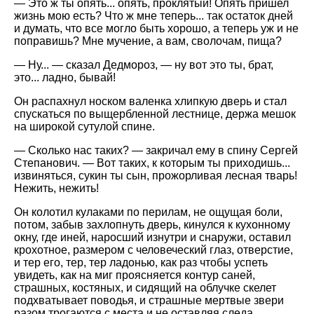
— Это ж ты опять... опять, проклятый! Опять пришел
жизнь мою есть? Что ж мне теперь... так остаток дней
и думать, что все могло быть хорошо, а теперь уж и не
поправишь? Мне мучение, а вам, сволочам, пища?
— Ну... — сказал Дедмороз, — ну вот это ты, брат,
это... ладно, бывай!
Он распахнул носком валенка хлипкую дверь и стал
спускаться по выщербленной лестнице, держа мешок
на широкой сутулой спине.
— Сколько нас таких? — закричал ему в спину Сергей
Степанович. — Вот таких, к которым ты приходишь...
извиняться, сукин ты сын, прожорливая лесная тварь!
Нежить, нежить!
Он колотил кулаками по перилам, не ощущая боли,
потом, забыв захлопнуть дверь, кинулся к кухонному
окну, где иней, наросший изнутри и снаружи, оставил
крохотное, размером с человеческий глаз, отверстие,
и тер его, тер, тер ладонью, как раз чтобы успеть
увидеть, как на миг проясняется контур саней,
страшных, костяных, и сидящий на облучке скелет
подхватывает поводья, и страшные мертвые звери
разом трогаются с места и не оставляя следа