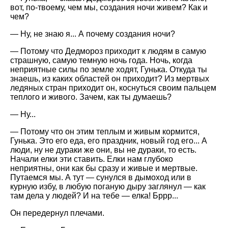
вот, по-твоему, чем мы, создания ночи живем? Как и
чем?
— Ну, не знаю я... А почему создания ночи?
— Потому что Дедмороз приходит к людям в самую
страшную, самую темную ночь года. Ночь, когда
неприятные силы по земле ходят, Гунька. Откуда ты
знаешь, из каких областей он приходит? Из мертвых
ледяных стран приходит он, коснуться своим пальцем
теплого и живого. Зачем, как ты думаешь?
— Ну...
— Потому что он этим теплым и живым кормится,
Гунька. Это его еда, его праздник, новый год его... А
люди, ну не дураки же они, вы не дураки, то есть.
Начали елки эти ставить. Елки нам глубоко
неприятны, они как бы сразу и живые и мертвые.
Путаемся мы. А тут — сунулся в дымоход или в
курную избу, в любую поганую дыру заглянул — как
там дела у людей? И на тебе — елка! Бррр...
Он передернул плечами.