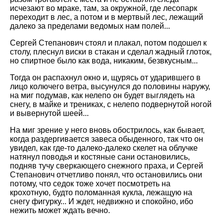
исчезают во мраке, там, за окружной, где лесопарк
переходит в лес, а потом и в мертвый лес, лежащий
далеко за пределами ведомых нам полей...
Сергей Степанович стоял и плакал, потом подошел к
столу, плеснул виски в стакан и сделал жадный глоток,
но спиртное было как вода, никаким, безвкусным...
Тогда он распахнул окно и, щурясь от ударившего в
лицо колючего ветра, высунулся до половины наружу,
на миг подумав, как нелепо он будет выглядеть на
снегу, в майке и трениках, с нелепо подвернутой ногой
и вывернутой шеей...
На миг зрение у него вновь обострилось, как бывает,
когда раздергивается завеса обыденного, так что он
увидел, как где-то далеко-далеко скелет на облучке
натянул поводья и костяные сани остановились,
подняв тучу сверкающего снежного праха, и Сергей
Степанович отчетливо понял, что остановились они
потому, что седок тоже хочет посмотреть на
крохотную, будто поломанная кукла, лежащую на
снегу фигурку... И ждет, недвижно и спокойно, ибо
нежить может ждать вечно.