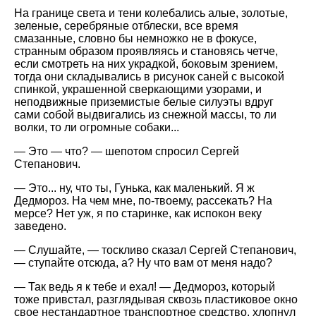
На границе света и тени колебались алые, золотые,
зеленые, серебряные отблески, все время
смазанные, словно бы немножко не в фокусе,
странным образом проявляясь и становясь четче,
если смотреть на них украдкой, боковым зрением,
тогда они складывались в рисунок саней с высокой
спинкой, украшенной сверкающими узорами, и
неподвижные приземистые белые силуэты вдруг
сами собой выдвигались из снежной массы, то ли
волки, то ли огромные собаки...
— Это — что? — шепотом спросил Сергей
Степанович.
— Это... ну, что ты, Гунька, как маленький. Я ж
Дедмороз. На чем мне, по-твоему, рассекать? На
мерсе? Нет уж, я по старинке, как испокон веку
заведено.
— Слушайте, — тоскливо сказал Сергей Степанович,
— ступайте отсюда, а? Ну что вам от меня надо?
— Так ведь я к тебе и ехал! — Дедмороз, который
тоже привстал, разглядывая сквозь пластиковое окно
свое нестандартное транспортное средство, хлопнул