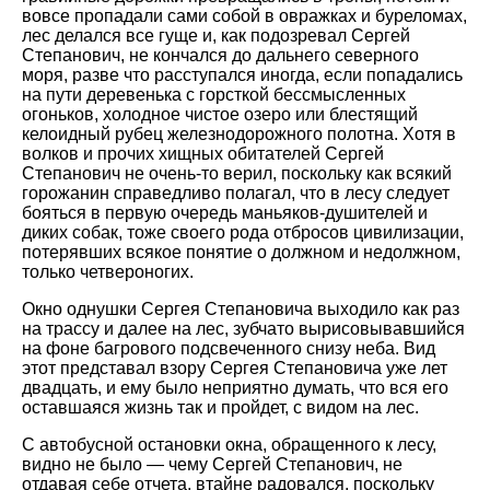
вовсе пропадали сами собой в овражках и буреломах,
лес делался все гуще и, как подозревал Сергей
Степанович, не кончался до дальнего северного
моря, разве что расступался иногда, если попадались
на пути деревенька с горсткой бессмысленных
огоньков, холодное чистое озеро или блестящий
келоидный рубец железнодорожного полотна. Хотя в
волков и прочих хищных обитателей Сергей
Степанович не очень-то верил, поскольку как всякий
горожанин справедливо полагал, что в лесу следует
бояться в первую очередь маньяков-душителей и
диких собак, тоже своего рода отбросов цивилизации,
потерявших всякое понятие о должном и недолжном,
только четвероногих.
Окно однушки Сергея Степановича выходило как раз
на трассу и далее на лес, зубчато вырисовывавшийся
на фоне багрового подсвеченного снизу неба. Вид
этот представал взору Сергея Степановича уже лет
двадцать, и ему было неприятно думать, что вся его
оставшаяся жизнь так и пройдет, с видом на лес.
С автобусной остановки окна, обращенного к лесу,
видно не было — чему Сергей Степанович, не
отдавая себе отчета, втайне радовался, поскольку