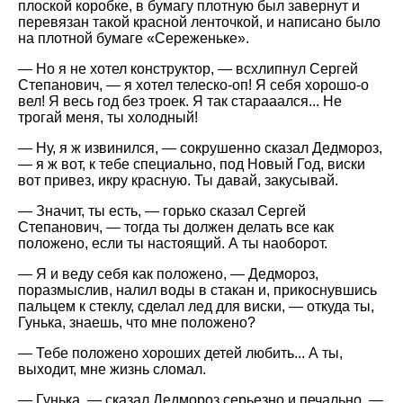
плоской коробке, в бумагу плотную был завернут и
перевязан такой красной ленточкой, и написано было
на плотной бумаге «Сереженьке».
— Но я не хотел конструктор, — всхлипнул Сергей
Степанович, — я хотел телеско-оп! Я себя хорошо-о
вел! Я весь год без троек. Я так старааался... Не
трогай меня, ты холодный!
— Ну, я ж извинился, — сокрушенно сказал Дедмороз,
— я ж вот, к тебе специально, под Новый Год, виски
вот привез, икру красную. Ты давай, закусывай.
— Значит, ты есть, — горько сказал Сергей
Степанович, — тогда ты должен делать все как
положено, если ты настоящий. А ты наоборот.
— Я и веду себя как положено, — Дедмороз,
поразмыслив, налил воды в стакан и, прикоснувшись
пальцем к стеклу, сделал лед для виски, — откуда ты,
Гунька, знаешь, что мне положено?
— Тебе положено хороших детей любить... А ты,
выходит, мне жизнь сломал.
— Гунька, — сказал Дедмороз серьезно и печально, —