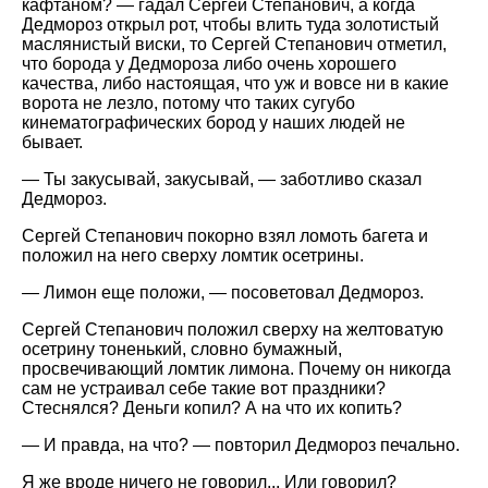
кафтаном? — гадал Сергей Степанович, а когда
Дедмороз открыл рот, чтобы влить туда золотистый
маслянистый виски, то Сергей Степанович отметил,
что борода у Дедмороза либо очень хорошего
качества, либо настоящая, что уж и вовсе ни в какие
ворота не лезло, потому что таких сугубо
кинематографических бород у наших людей не
бывает.
— Ты закусывай, закусывай, — заботливо сказал
Дедмороз.
Сергей Степанович покорно взял ломоть багета и
положил на него сверху ломтик осетрины.
— Лимон еще положи, — посоветовал Дедмороз.
Сергей Степанович положил сверху на желтоватую
осетрину тоненький, словно бумажный,
просвечивающий ломтик лимона. Почему он никогда
сам не устраивал себе такие вот праздники?
Стеснялся? Деньги копил? А на что их копить?
— И правда, на что? — повторил Дедмороз печально.
Я же вроде ничего не говорил... Или говорил?