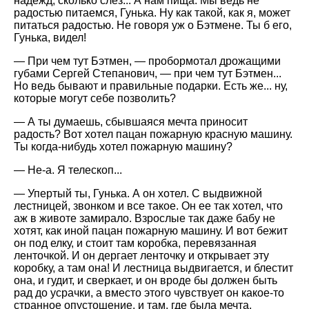
надежд, сколько слез... А нам пища. Мы ведь не
радостью питаемся, Гунька. Ну как такой, как я, может
питаться радостью. Не говоря уж о Бэтмене. Ты б его,
Гунька, видел!
— При чем тут Бэтмен, — пробормотал дрожащими
губами Сергей Степанович, — при чем тут Бэтмен...
Но ведь бывают и правильные подарки. Есть же... ну,
которые могут себе позволить?
— А ты думаешь, сбывшаяся мечта приносит
радость? Вот хотел пацан пожарную красную машину.
Ты когда-нибудь хотел пожарную машину?
— Не-а. Я телескоп...
— Упертый ты, Гунька. А он хотел. С выдвижной
лестницей, звонком и все такое. Он ее так хотел, что
аж в животе замирало. Взрослые так даже бабу не
хотят, как иной пацан пожарную машину. И вот бежит
он под елку, и стоит там коробка, перевязанная
ленточкой. И он дергает ленточку и открывает эту
коробку, а там она! И лестница выдвигается, и блестит
она, и гудит, и сверкает, и он вроде бы должен быть
рад до усрачки, а вместо этого чувствует он какое-то
странное опустошение, и там, где была мечта,