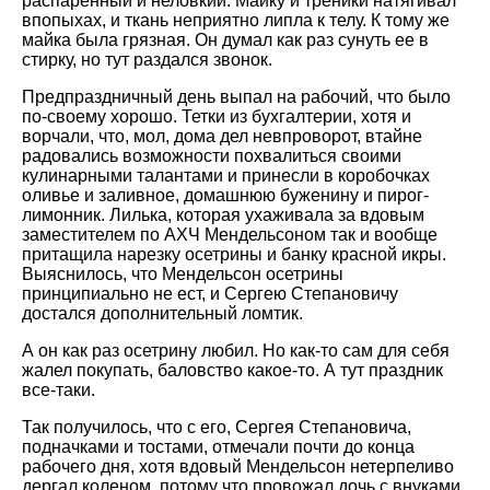
распаренный и неловкий. Майку и треники натягивал
впопыхах, и ткань неприятно липла к телу. К тому же
майка была грязная. Он думал как раз сунуть ее в
стирку, но тут раздался звонок.
Предпраздничный день выпал на рабочий, что было
по-своему хорошо. Тетки из бухгалтерии, хотя и
ворчали, что, мол, дома дел невпроворот, втайне
радовались возможности похвалиться своими
кулинарными талантами и принесли в коробочках
оливье и заливное, домашнюю буженину и пирог-
лимонник. Лилька, которая ухаживала за вдовым
заместителем по АХЧ Мендельсоном так и вообще
притащила нарезку осетрины и банку красной икры.
Выяснилось, что Мендельсон осетрины
принципиально не ест, и Сергею Степановичу
достался дополнительный ломтик.
А он как раз осетрину любил. Но как-то сам для себя
жалел покупать, баловство какое-то. А тут праздник
все-таки.
Так получилось, что с его, Сергея Степановича,
подначками и тостами, отмечали почти до конца
рабочего дня, хотя вдовый Мендельсон нетерпеливо
дергал коленом, потому что провожал дочь с внуками