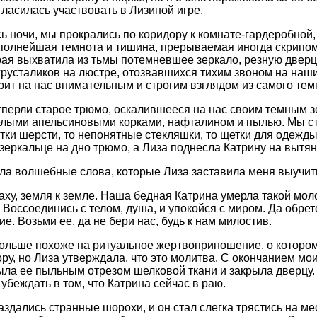
гласилась участвовать в Лизиной игре.
 ночи, мы прокрались по коридору к комнате-гардеробной, 
полнейшая темнота и тишина, прерываемая иногда скрипом
орая выхватила из тьмы потемневшее зеркало, резную дверц
хрусталиков на люстре, отозвавшихся тихим звоном на наши 
трит на нас внимательным и строгим взглядом из самого темн
тперли старое трюмо, оскалившееся на нас своим темным з
лыми апельсиновыми корками, нафталином и пылью. Мы ста
отки шерсти, то непонятные стекляшки, то щетки для одежды
зеркальце на дно трюмо, а Лиза поднесла Катрину на вытян
ла волшебные слова, которые Лиза заставила меня выучит
раху, земля к земле. Наша бедная Катрина умерла такой мол
 Воссоединись с телом, душа, и упокойся с миром. Да обрет
е. Возьми ее, да не бери нас, будь к нам милостив.
ольше похоже на ритуальное жертвоприношение, о котором
ору, но Лиза утверждала, что это молитва. С окончанием мо
ыла ее пыльным отрезом шелковой ткани и закрыла дверцу. 
убеждать в том, что Катрина сейчас в раю.
аздались странные шорохи, и он стал слегка трястись на ме