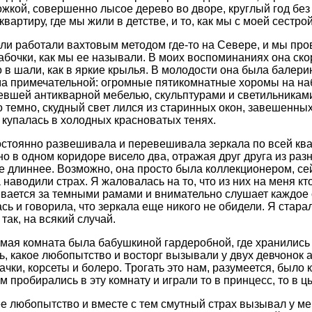
жкой, совершенно лысое дерево во дворе, круглый год без
вартиру, где мы жили в детстве, и то, как мы с моей сестро
ли работали вахтовым методом где-то на Севере, и мы про
абочки, как мы ее называли. В моих воспоминаниях она ск
о в шали, как в яркие крылья. В молодости она была балери
а примечательной: огромные пятикомнатные хоромы на на
евшей антикварной мебелью, скульптурами и светильниками
 темно, скудный свет лился из старинных окон, завешенных
 купалась в холодных красноватых тенях.
стоянно развешивала и перевешивала зеркала по всей ква
но в одном коридоре висело два, отражая друг друга из раз
е длиннее. Возможно, она просто была коллекционером, сей
 наводили страх. Я жаловалась на то, что из них на меня кт
вается за темными рамами и внимательно слушает каждое 
сь и говорила, что зеркала еще никого не обидели. Я стара
 так, на всякий случай.
ая комната была бабушкиной гардеробной, где хранились
ь, какое любопытство и восторг вызывали у двух девчонок
ачки, корсеты и болеро. Трогать это нам, разумеется, было
м пробирались в эту комнату и играли то в принцесс, то в цы
 любопытство и вместе с тем смутный страх вызывал у м