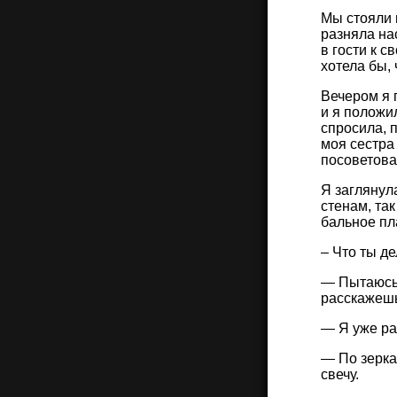
Мы стояли 
разняла на
в гости к с
хотела бы,
Вечером я 
и я положи
спросила, 
моя сестра
посоветова
Я заглянул
стенам, та
бальное пл
– Что ты д
— Пытаюсь 
расскажешь
— Я уже ра
— По зерка
свечу.