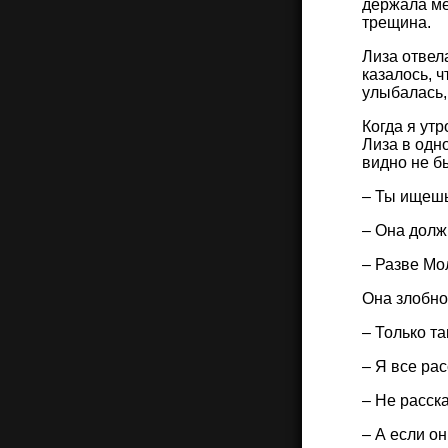
держала ме
трещина.
Лиза отвел
казалось, 
улыбалась, 
Когда я ут
Лиза в одн
видно не б
– Ты ищешь
– Она долж
– Разве Мо
Она злобно
– Только та
– Я все рас
– Не расск
– А если он