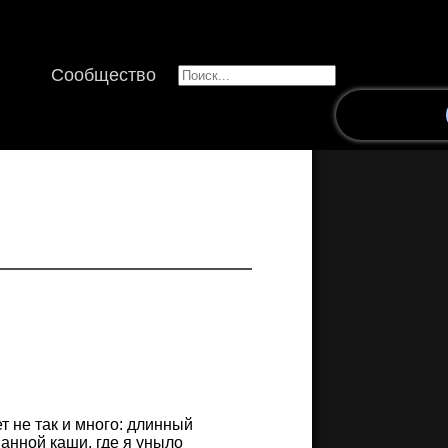
Сообщество
т не так и много: длинный
манной каши, где я уныло