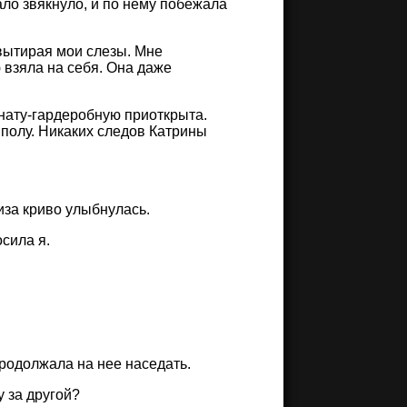
ало звякнуло, и по нему побежала
 вытирая мои слезы. Мне
 взяла на себя. Она даже
омнату-гардеробную приоткрыта.
 полу. Никаких следов Катрины
иза криво улыбнулась.
осила я.
продолжала на нее наседать.
у за другой?