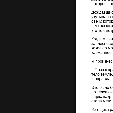
покорно со
Дождавшись
укутывала 
свечу, кот
несколько 
кто-то смо
Когда мы о
заплесневе
какие-то м
карманное 
Я произнес
– Прах к п
тело земле.
и оправдани
Это было б
по телевиз
ящик, накр
стала меня 
Из ящика р