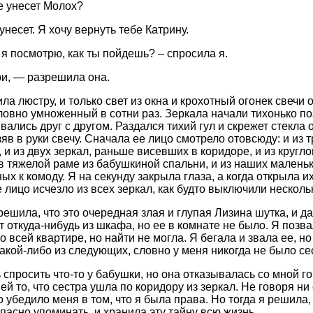
е унесет Молох?
несет. Я хочу вернуть тебе Катрину.
я посмотрю, как ты пойдешь? – спросила я.
и, — разрешила она.
ла люстру, и только свет из окна и крохотный огонек свечи 
словно умноженный в сотни раз. Зеркала начали тихонько по
ались друг с другом. Раздался тихий гул и скрежет стекла 
яв в руки свечу. Сначала ее лицо смотрело отовсюду: и из т
 и из двух зеркал, раньше висевших в коридоре, и из кругл
 в тяжелой раме из бабушкиной спальни, и из наших малень
ых к комоду. Я на секунду закрыла глаза, а когда открыла 
 лицо исчезло из всех зеркал, как будто выключили несколь
ешила, что это очередная злая и глупая Лизина шутка, и да
 откуда-нибудь из шкафа, но ее в комнате не было. Я позва
о всей квартире, но найти не могла. Я бегала и звала ее, но
 какой-либо из следующих, словно у меня никогда не было се
 спросить что-то у бабушки, но она отказывалась со мной го
ей то, что сестра ушла по коридору из зеркал. Не говоря н
о убедило меня в том, что я была права. Но тогда я решила,
опасно упоминать, и хранила эту тайну всю жизнь.