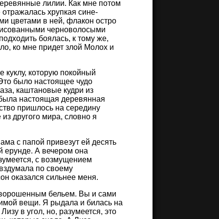
еревянные лилии. Как мне потом
 отражалась хрупкая сине-
и цветами в ней, флакон остро
арисованными черноволосыми
одходить боялась, к тому же,
ло, ко мне придет злой Молох и
е куклу, которую покойный
 Это было настоящее чудо
аза, каштановые кудри из
е была настоящая деревянная
тство пришлось на середину
из другого мира, словно я
 мама с папой привезут ей десять
ой ерунде. А вечером она
азумеется, с возмущением
 вздумала по своему
сон оказался сильнее меня.
азворошенным бельем. Вы и сами
бимой вещи. Я рыдала и билась на
изу в угол, но, разумеется, это