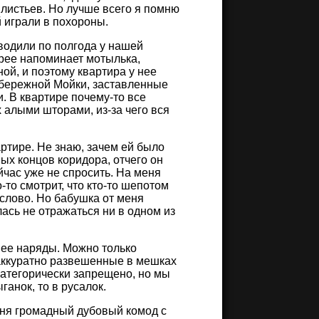
 листьев. Но лучше всего я помню
й играли в похороны.
водили по полгода у нашей
орее напоминает мотылька,
ной, и поэтому квартира у нее
бережной Мойки, заставленные
. В квартире почему-то все
 алыми шторами, из-за чего вся
ртире. Не знаю, зачем ей было
ных концов коридора, отчего он
час уже не спросить. На меня
о-то смотрит, что кто-то шепотом
слово. Но бабушка от меня
лась не отражаться ни в одном из
 ее наряды. Можно только
 аккуратно развешенные в мешках
 категорически запрещено, но мы
ганок, то в русалок.
еня громадный дубовый комод с