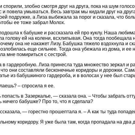
и спорили, злобно смотря друг на друга, пока на шум голос
с и повела умываться. Весь завтрак мы кидали друг на друг
воей подружке, а Лиза выбежала за порог и сказала, что боль
 чтобы ее тоже забрал Молох.
подошла к бабушке и рассказала ей про куклу. Наша любим
ла голову ей на колени, всхлипывая. Она тогда пообещала н
почему она не накажет Лизу. Бабушка тяжело вздохнула и ска
 озлобилась еще сильнее. Тогда она убежала из дома, и ее 
ла мне помириться с сестрой.
а в гардеробную. Лиза принесла туда множество зеркал и р
к что они составляли бесконечные коридоры и дорожки. Сам
атье из бабушкиного гардероба, и в волосах у нее был стар
елаешь? – спросила я ее.
попасть в Зазеркалье, — сказала она. – Чтобы забрать отту
 ничего бабушке? Про то, что я сделала?
ссказала, — горестно прошептала я. – А как ты туда попад
льному коридору. Я уже была там, когда пропадала на два д