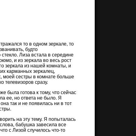
отражался то в одном зеркале, то
званивать, будто
о стекло. Лиза встала в середине
рюмо, и из зеркала во весь рост
ого зеркала из нашей комнаты, и
ких карманных зеркалец,
их, моей сестры в комнате больше
ко телевизоров сразу.
же была готова к тому, что сейчас
ла ее, но ответа не было. Я
 она так и не появилась ни в тот
стры.
ворить на эту тему. Я попыталась
и слова, бабушка завесила все
 что с Лизой случилось что-то