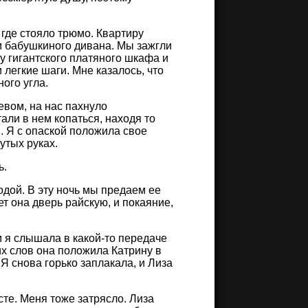
где стояло трюмо. Квартиру
 бабушкиного дивана. Мы зажгли
у гигантского платяного шкафа и
легкие шаги. Мне казалось, что
ого угла.
евом, на нас пахнуло
ли в нем копаться, находя то
. Я с опаской положила свое
утых руках.
ь.
одой. В эту ночь мы предаем ее
ет она дверь райскую, и покаяние,
 я слышала в какой-то передаче
их слов она положила Катрину в
Я снова горько заплакала, и Лиза
сте. Меня тоже затрясло. Лиза