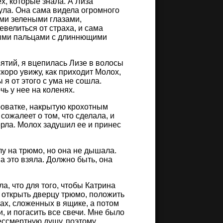
х, которые знала. А Лиза
снула. Она сама видела огромного
ыми зелеными глазами,
евелиться от страха, и сама
явыми пальцами с длиннющими
ятий, я вцепилась Лизе в волосы
скоро увижу, как приходит Молох,
ы я от этого с ума не сошла.
чь у нее на коленях.
роватке, накрытую крохотным
сожалеет о том, что сделала, и
ерла. Молох задушил ее и принес
лу на трюмо, но она не дышала.
а это взяла. Должно быть, она
, что для того, чтобы Катрина
 открыть дверцу трюмо, положить
ах, сложенных в ящике, а потом
, и погасить все свечи. Мне было
ессмертную душу, поэтому