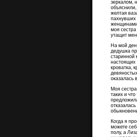
зеркалом, 
объяснили,
желтая ваз
пахнувших 
женщинами,
моя сестра
утащит мен
На мой ден
дедушка пр
старинной 
настоящих 
кроватка, 
девяностых
оказалась 
Моя сестра 
таких и что
предложила
отказалась
обыкновени
Когда я пр
можете себ
полу, а Лиз