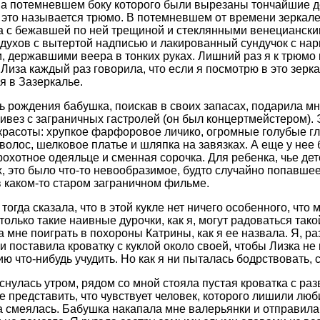
на потемневшем боку которого были вырезаны тончайшие д
 это называется трюмо. В потемневшем от времени зеркале
а с бежавшей по ней трещиной и стеклянными венецианским
духов с вытертой надписью и лакированный сундучок с н
 державшими веера в тонких руках. Лишний раз я к трюмо п
 Лиза каждый раз говорила, что если я посмотрю в это зерка
я в Зазеркалье.
ь рождения бабушка, поискав в своих запасах, подарила мн
ивез с заграничных гастролей (он был концертмейстером).
красоты: хрупкое фарфоровое личико, огромные голубые гл
волос, шелковое платье и шляпка на завязках. А еще у не
крохотное одеяльце и сменная сорочка. Для ребенка, чье де
, это было что-то невообразимое, будто случайно попавшее 
в каком-то старом заграничном фильме.
тогда сказала, что в этой кукле нет ничего особенного, что
 только такие наивные дурочки, как я, могут радоваться так
 мне поиграть в похороны Катрины, как я ее назвала. Я, р
 и поставила кроватку с куклой около своей, чтобы Лизка не
ю что-нибудь учудить. Но как я ни пыталась бодрствовать, 
оснулась утром, рядом со мной стояла пустая кроватка с р
е представить, что чувствует человек, которого лишили лю
а смеялась. Бабушка накапала мне валерьянки и отправила Л