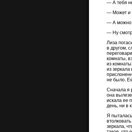
— А тебя н
— Может и у
— А можно 
— Ну смотр
Лиза погаси
в другом, 
переговарив
комнаты, вз
из комнаты,
из зеркала
прислоненн
не было. Ее
Сначала я р
она вылезет
искала ее п
день, ни в
Я пыталась
втолковать 
зеркала, чт
такое, что 