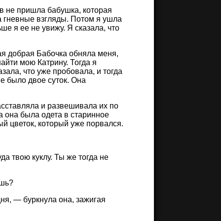
ов не пришла бабушка, которая
а гневные взгляды. Потом я ушла
ше я ее не увижу. Я сказала, что
ая добрая Бабочка обняла меня,
айти мою Катрину. Тогда я
зала, что уже пробовала, и тогда
не было двое суток. Она
асставляла и развешивала их по
а она была одета в старинное
ый цветок, который уже порвался.
да твою куклу. Ты же тогда не
ешь?
ня, — буркнула она, зажигая