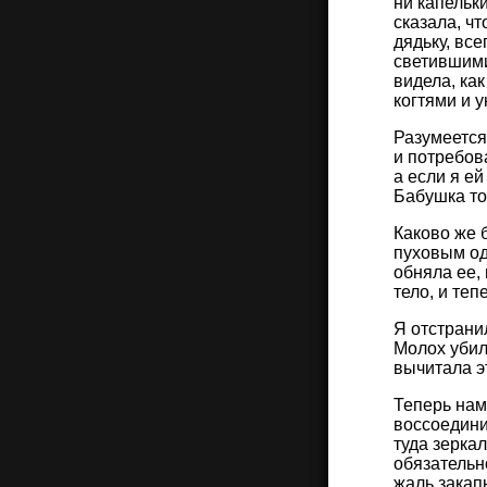
ни капельк
сказала, чт
дядьку, вс
светившими
видела, ка
когтями и у
Разумеется
и потребова
а если я ей
Бабушка тог
Каково же 
пуховым од
обняла ее,
тело, и теп
Я отстрани
Молох убил
вычитала э
Теперь нам
воссоедини
туда зерка
обязательн
жаль закап