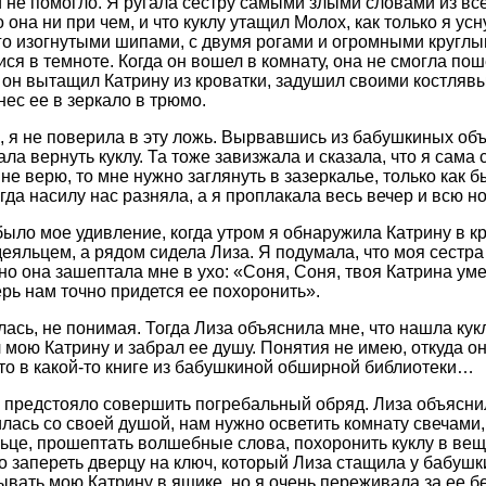
и не помогло. Я ругала сестру самыми злыми словами из все
о она ни при чем, и что куклу утащил Молох, как только я у
его изогнутыми шипами, с двумя рогами и огромными кругл
ся в темноте. Когда он вошел в комнату, она не смогла пош
к он вытащил Катрину из кроватки, задушил своими костл
нес ее в зеркало в трюмо.
, я не поверила в эту ложь. Вырвавшись из бабушкиных объ
ла вернуть куклу. Та тоже завизжала и сказала, что я сама 
 не верю, то мне нужно заглянуть в зазеркалье, только как б
да насилу нас разняла, а я проплакала весь вечер и всю но
было мое удивление, когда утром я обнаружила Катрину в к
еяльцем, а рядом сидела Лиза. Я подумала, что моя сестра 
 но она зашептала мне в ухо: «Соня, Соня, твоя Катрина ум
ерь нам точно придется ее похоронить».
лась, не понимая. Тогда Лиза объяснила мне, что нашла кук
 мою Катрину и забрал ее душу. Понятия не имею, откуда он
то в какой-то книге из бабушкиной обширной библиотеки…
 предстояло совершить погребальный обряд. Лиза объяснила
лась со своей душой, нам нужно осветить комнату свечами,
льце, прошептать волшебные слова, похоронить куклу в вещ
о запереть дверцу на ключ, который Лиза стащила у бабушки
ывать мою Катрину в ящике, но я очень переживала за ее б