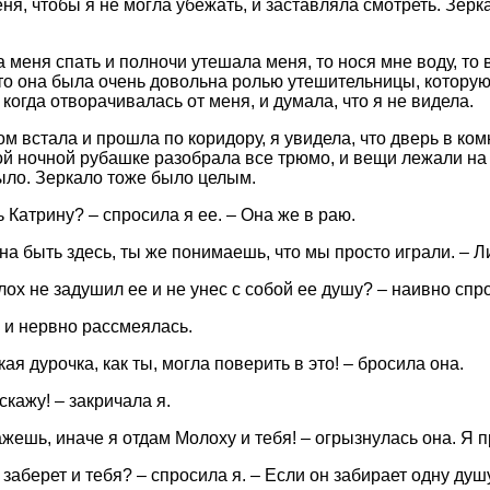
ня, чтобы я не могла убежать, и заставляла смотреть. Зерк
а меня спать и полночи утешала меня, то нося мне воду, то
что она была очень довольна ролью утешительницы, которую
когда отворачивалась от меня, и думала, что я не видела.
ром встала и прошла по коридору, я увидела, что дверь в к
ой ночной рубашке разобрала все трюмо, и вещи лежали на
ыло. Зеркало тоже было целым.
 Катрину? – спросила я ее. – Она же в раю.
на быть здесь, ты же понимаешь, что мы просто играли. – Л
лох не задушил ее и не унес с собой ее душу? – наивно спр
 и нервно рассмеялась.
кая дурочка, как ты, могла поверить в это! – бросила она.
скажу! – закричала я.
ажешь, иначе я отдам Молоху и тебя! – огрызнулась она. Я 
 заберет и тебя? – спросила я. – Если он забирает одну душ