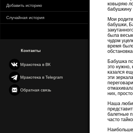
ковыряю ло
Добавить историю
бабушкину к
Случайная история
Мои родите
бабушки, Б
закутанног
была весьм
чудом уцел
время было
Контакты
обстановка
Бабушка по
Мракотека в ВК
это нужно, 
казался ещ
Мракотека в Telegram
эти зеркала
переговари
отмахивала
Обратная связь
них, просто
Наша любим
представит
балетные п
часто тайко
Наибольшее