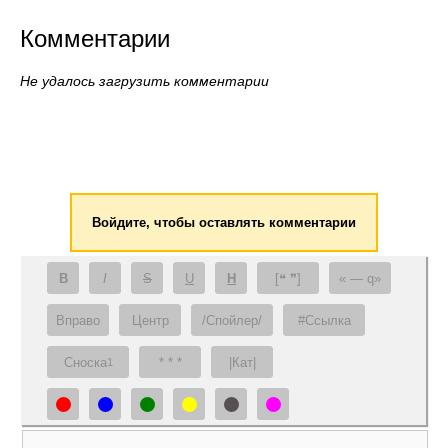
Комментарии
Не удалось загрузить комментарии
Войдите, чтобы оставлять комментарии
B
I
S
U
H
[❝ ❞]
— q
Вправо
Центр
/Спойлер/
#Ссылка
Сноска
* * *
|Кат|
1