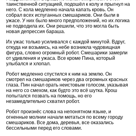
таинственной ситуацией, подошёл к колу и прыгнул на
него. С кола медленно начала капать кровь. Он
собрал всех испуганных смешариков. Они были в
ужасе. У них было много предположений, но их логика
не подводила их. Они решили, что это могла быть
новая депрессия бараша.
Их ужас только усиливался с каждой минутой. Вдруг,
откуда ни возьмись, на небе возникла чудовищная
фигура, словно огромный робот. Смешарики замерли
от удивления и ужаса. Все кроме Пина, который
улыбался и хлопал.
Робот медленно спустился к ним на землю. Он
смотрел на смешариков через два огромных красных
глаза. Пин начал орать неистовым голосом, указывая
на него со смехом, как будто это всё шутка. Крош
попытался позвать на помощь, но его
незамедлительно схватил робот.
Робот произнёс слова на непонятном языке, и
огненные молнии начали метаться по всему городу
смешариков. Все дома, деревья, все оказались
бессильными перед его словами.