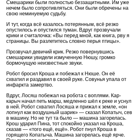
Смешарики были полностью беззащитными. Им уже
нечем было сопротивляться. Они были обречены на
свою неминуемую судьбу.
И тут, когда всё казалось потерянным, всё резко
опустилось и опустился туман. Вдруг прозвучали
крики и считалочка: «Вы перед мной, как книга, рву я
страницы. Вы разлетитесь словно перья птицы».
Прозвучал девичий крик. Резко повернувшись
смешарики увидели измученную Нюшу, громко
бормочущую неизвестные звуки.
Робот бросил Кроша и побежал к Нюше. Он её
схватил и раздавил в своей руке. Совунья упала от
инфаркта замертво.
Вдруг, Лосяш побежал на робота с воплями. Кар-
карыч начал петь марш, медленно шёл к реке и уснул
в ней. Робот схватил Лосяша и прижал к земле, «он
лопнул как воздушный шарик» — сказал Копатыч, сев
в машину. Но не тут та было — машина загорелась.
Крош ударил Пина, тот спокойно указал на Кроша,
сказав — «того ещё, ещё». Робот пнул Кроша в
горящего Копатыча. Машина загорелась ещё ярче.