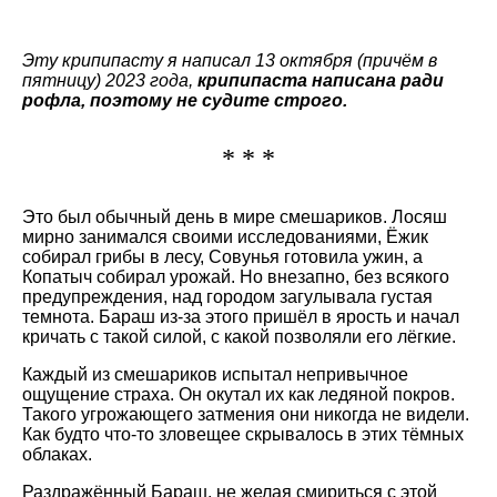
Эту крипипасту я написал 13 октября (причём в
пятницу) 2023 года,
крипипаста написана ради
рофла, поэтому не судите строго.
* * *
Это был обычный день в мире смешариков. Лосяш
мирно занимался своими исследованиями, Ёжик
собирал грибы в лесу, Совунья готовила ужин, а
Копатыч собирал урожай. Но внезапно, без всякого
предупреждения, над городом загулывала густая
темнота. Бараш из-за этого пришёл в ярость и начал
кричать с такой силой, с какой позволяли его лёгкие.
Каждый из смешариков испытал непривычное
ощущение страха. Он окутал их как ледяной покров.
Такого угрожающего затмения они никогда не видели.
Как будто что-то зловещее скрывалось в этих тёмных
облаках.
Раздражённый Бараш, не желая смириться с этой