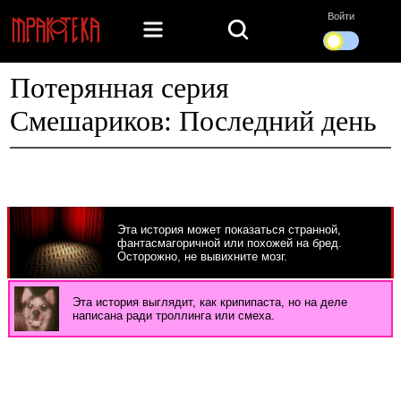
Войти
Потерянная серия
Смешариков: Последний день
Эта история может показаться странной,
фантасмагоричной или похожей на бред.
Осторожно, не вывихните мозг.
Эта история выглядит, как крипипаста, но на деле
написана ради троллинга или смеха.