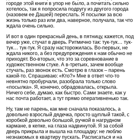
городе этой книги в упор не было, а почитать сильно
хотелось, так я попросила подругу из другого города
(назовем ее Дашей) переслать. Я посылки за всю
жизнь только раз или два, наверное, получала, так что
ждала очень сильно.
И вот в один прекрасный день, в пятницу, кажется, под
вечер уже, стучат в дверь. Ритмично так: тук-тук… тук-
тук… тук-тук. Я сразу насторожилась. Во-первых, не
ждала никого, а без предупреждения к нам обычно не
приходят. Во-вторых, что это за соревнование в
художественном стуке. А в-третьих, зачем вообще
стучать, раз звонок есть. Смотрю в глазок – парень
какой-то. Спрашиваю: «Кто?» Мне в ответ что-то
невнятно пробурчали, разобрала только слово
«посылка». Я, конечно, обрадовалась, открыла.
Ничего себе, думаю, как быстро. Сами знаете, как у
нас почта работает, а тут прямо оперативненько так.
Ну, там не парень, как мне сначала показалось, а
довольно взрослый дядечка, просто щуплый такой, с
коробкой довольно большой, ручкой в нагрудном
кармане, в кепке, на глаза надвинутой. Я за собой
дверь прикрыла и вышла на площадку: не люблю
незнакомых в квартиру пускать. Расписаться и на