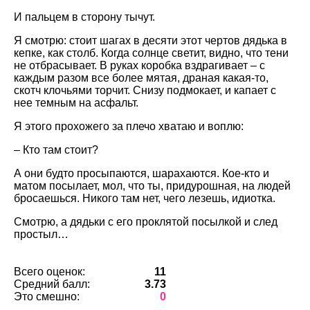
И пальцем в сторону тычут.
Я смотрю: стоит шагах в десяти этот чертов дядька в
кепке, как столб. Когда солнце светит, видно, что тени
не отбрасывает. В руках коробка вздрагивает – с
каждым разом все более мятая, драная какая-то,
скотч клочьями торчит. Снизу подмокает, и капает с
нее темным на асфальт.
Я этого прохожего за плечо хватаю и воплю:
– Кто там стоит?
А они будто просыпаются, шарахаются. Кое-кто и
матом посылает, мол, что ты, придурошная, на людей
бросаешься. Никого там нет, чего лезешь, идиотка.
Смотрю, а дядьки с его проклятой посылкой и след
простыл…
Всего оценок:
11
Средний балл:
3.73
Это смешно:
0