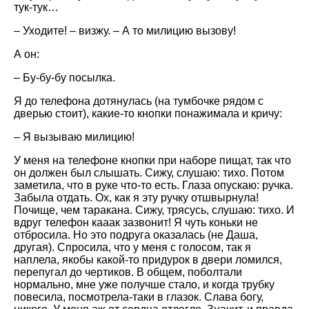
тук-тук…
– Уходите! – визжу. – А то милицию вызову!
А он:
– Бу-бу-бу посылка.
Я до телефона дотянулась (на тумбочке рядом с
дверью стоит), какие-то кнопки понажимала и кричу:
– Я вызываю милицию!
У меня на телефоне кнопки при наборе пищат, так что
он должен был слышать. Сижу, слушаю: тихо. Потом
заметила, что в руке что-то есть. Глаза опускаю: ручка.
Забыла отдать. Ох, как я эту ручку отшвырнула!
Почище, чем таракана. Сижу, трясусь, слушаю: тихо. И
вдруг телефон кааак зазвонит! Я чуть коньки не
отбросила. Но это подруга оказалась (не Даша,
другая). Спросила, что у меня с голосом, так я
наплела, якобы какой-то придурок в двери ломился,
перепугал до чертиков. В общем, поболтали
нормально, мне уже получше стало, и когда трубку
повесила, посмотрела-таки в глазок. Слава богу,