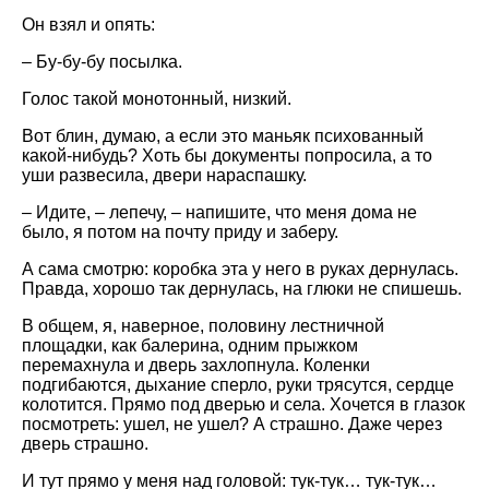
Он взял и опять:
– Бу-бу-бу посылка.
Голос такой монотонный, низкий.
Вот блин, думаю, а если это маньяк психованный
какой-нибудь? Хоть бы документы попросила, а то
уши развесила, двери нараспашку.
– Идите, – лепечу, – напишите, что меня дома не
было, я потом на почту приду и заберу.
А сама смотрю: коробка эта у него в руках дернулась.
Правда, хорошо так дернулась, на глюки не спишешь.
В общем, я, наверное, половину лестничной
площадки, как балерина, одним прыжком
перемахнула и дверь захлопнула. Коленки
подгибаются, дыхание сперло, руки трясутся, сердце
колотится. Прямо под дверью и села. Хочется в глазок
посмотреть: ушел, не ушел? А страшно. Даже через
дверь страшно.
И тут прямо у меня над головой: тук-тук… тук-тук…