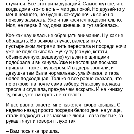
стучится. Все этот ритм дурацкий. Самое жуткое, что
когда дома кто-то есть – мир да покой. Но друзей-то у
меня немного, не будешь каждую ночь к себе на
ночевку зазывать. Уже и так косятся подозрительно.
Мол, не первый год одна живешь, а тут забоялась.
Кое-как научилась не обращать внимания. Ну, как не
обращать. Во всяком случае, валерьянку с
пустырником литрами пить перестала и посреди ночи
уже не подскакивала. Ручку ту (самую, кстати,
обыкновенную, дешевую) чуть ли не щипцами
подобрала и выкинула. Уже и настоящая посылка
пришла – тоже с курьером. И в дверь звонили, и
девушка там была нормальная, улыбчивая, и тара
более подходящая. Только я все равно сказала, что
не открою, на почте сама заберу. Упаковку полчаса
трясла и слушала, прежде чем вскрыть. И на книжку
ту, блин, уже смотреть не хотелось…
И все равно, знаете, мне, кажется, скоро крышка. С
неделю назад просто посреди белого дня, на улице,
стали подходить незнакомые люди. Глаза пустые, за
рукав тянут и говорят глухо так:
– Вам посылка пришла.