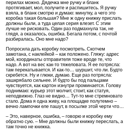
перилах можно. Дядечка мне ручку и бланк
протягивает, мол, получите и распишитесь. Я ручку
взяла, в бланк смотрю и думаю: минутку, а чего это
коробка такая большая? Мне ж одну книжку прислать
должны были, а туда целая серия влезет. С этим
лучше не рисковать. Один раз подмахнула так, не
глядя, а оказалось, ошибка. Бегала потом, с почтой
разбиралась. Оно мне надо?
Попросила дать коробку посмотреть. Скотчем
замотана, с наклейкой – как положено. Гляжу: адрес
мой, координаты отправителя тоже вроде те, что
надо. А вот на вес как-то тяжеловата. Я ее потрясла:
там перекатывается. И как-то… шуршит, что ли. Будто
скребется. Ну и глюки, думаю. Еще раз потрясла:
зашкрябало сильнее. И будто бы под пальцами
чувствуется, как картон изнутри проминается. Голову
поднимаю: курьер этот молчит, стоит, как статуя,
неподвижно. Глаз не видно… Тут-то мне стремновато
стало. Дома я одна живу, на площадке полутемно –
вечно лампочки еле пашут, в посылке этой черти что…
– Это, наверное, ошибка, – говорю и коробку ему
обратно сую. – Мне должны были книжку переслать, а
там точно не книжка.