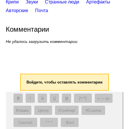
Крипи
Звуки
Странные люди
Артефакты
Авторские
Почта
Комментарии
Не удалось загрузить комментарии
Войдите, чтобы оставлять комментарии
B
I
S
U
H
[❝ ❞]
— q
Вправо
Центр
/Спойлер/
#Ссылка
Сноска
* * *
|Кат|
1