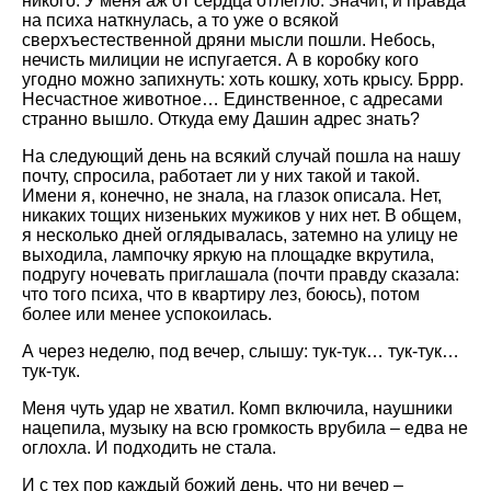
никого. У меня аж от сердца отлегло. Значит, и правда
на психа наткнулась, а то уже о всякой
сверхъестественной дряни мысли пошли. Небось,
нечисть милиции не испугается. А в коробку кого
угодно можно запихнуть: хоть кошку, хоть крысу. Бррр.
Несчастное животное… Единственное, с адресами
странно вышло. Откуда ему Дашин адрес знать?
На следующий день на всякий случай пошла на нашу
почту, спросила, работает ли у них такой и такой.
Имени я, конечно, не знала, на глазок описала. Нет,
никаких тощих низеньких мужиков у них нет. В общем,
я несколько дней оглядывалась, затемно на улицу не
выходила, лампочку яркую на площадке вкрутила,
подругу ночевать приглашала (почти правду сказала:
что того психа, что в квартиру лез, боюсь), потом
более или менее успокоилась.
А через неделю, под вечер, слышу: тук-тук… тук-тук…
тук-тук.
Меня чуть удар не хватил. Комп включила, наушники
нацепила, музыку на всю громкость врубила – едва не
оглохла. И подходить не стала.
И с тех пор каждый божий день, что ни вечер –