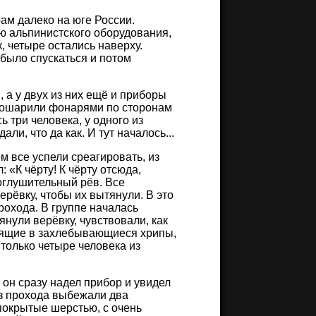
ам далеко на юге России.
ю альпинистского оборудования,
 четыре остались наверху.
было спускаться и потом
 а у двух из них ещё и приборы
 Пошарили фонарями по сторонам
 три человека, у одного из
и, что да как. И тут началось...
м все успели среагировать, из
 «К чёрту! К чёрту отсюда,
 оглушительный рёв. Все
ерёвку, чтобы их вытянули. В это
рохода. В группе началась
тянули верёвку, чувствовали, как
ходящие в захлебывающиеся хрипы,
только четыре человека из
 он сразу надел прибор и увидел
из прохода выбежали два
 покрытые шерстью, с очень