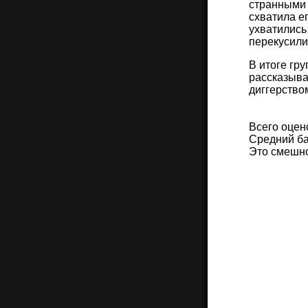
странными 
схватила е
ухватились
перекусили
В итоге гр
рассказыва
диггерством
Всего оцен
Средний ба
Это смешн