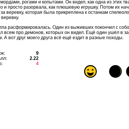
мордами, рогами и копытами. Он видел, как одна из этих тв
го и просто разорвала, как плюшевую игрушку. Потом их нач
 за веревку, которая была прикреплена к останкам спелеоло
 веревку.
уппа расформировалась. Один из выживших покончил с соб
л всем про демонов, которых он видел. Ещё один ушёл в за
. А вот друг моего друга всё ещё ездит в разные походы.
ок:
9
лл:
2.22
о:
4