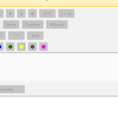
S
U
H
[❝ ❞]
— q
Центр
/Спойлер/
#Ссылка
* * *
|Кат|
1