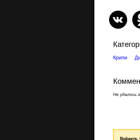
Категор
Крипи
Д
Коммен
Не удалось 
Войдите,