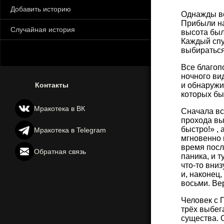
Добавить историю
Однажды вс
Прибыли на
Случайная история
высота был
Каждый спу
выбираться
Все благоп
ночного ви
Контакты
и обнаружи
которых был
Мракотека в ВК
Сначала вс
прохода вы
быстро!» , 
Мракотека в Telegram
мгновенно 
время посл
Обратная связь
паника, и т
что-то вни
и, наконец
восьми. Ве
Человек с 
трёх выбег
существа. 