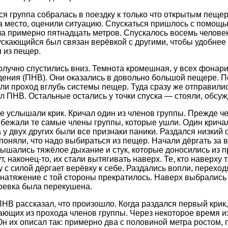
я группа собралась в поездку к только что открытым пещер
 место, оценили ситуацию. Спускаться пришлось с помощь
а примерно пятнадцать метров. Спускалось восемь человек,
скающийся был связан верёвкой с другими, чтобы удобнее 
 из пещер.
олучно спустились вниз. Темнота кромешная, у всех фонари,
дения (ПНВ). Они оказались в довольно большой пещере.
ли проход вглубь системы пещер. Туда сразу же отправились
 ПНВ. Остальные остались у точки спуска — стояли, обсуждал
е услышали крик. Кричал один из членов группы. Прежде че
бежали те самые члены группы, которые ушли. Один кричал:
а у двух других были все признаки паники. Раздался низкий
поняли, что надо выбираться из пещер. Начали дёргать за в
ышались тяжёлое дыхание и стук, которые доносились из п
ут, наконец-то, их стали вытягивать наверх. Те, кто наверху 
зу с силой дёргает верёвку к себе. Раздались вопли, пере
, натяжение с той стороны прекратилось. Наверх выбрались 
ревка была перекушена.
ПНВ рассказал, что произошло. Когда раздался первый крик,
ающих из прохода членов группы. Через некоторое время 
Он их описал так: примерно два с половиной метра ростом,