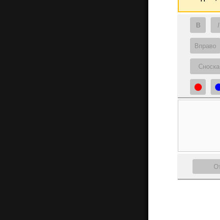
B
I
Вправо
Сноска