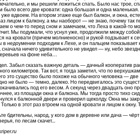
ечательно, и мы решили ложиться спать. Было нас трое, сп
м было всего две кровати: одна большая и одна маленькая. 
 уже вдвоем. На втором этаже еще был балкон, и окна, есте
раз лицом к балкону, а мы наоборот — не знаю, почему так 
аем о чем-то перед сном и замечаем, что Леха в какой-то 
лчит. Мы подумали, что уснул уже, продолжили между собой ч
ся на кровати (причем молниеносно) и рукой подзывает к с
ы в недоумении подходим к Лехе, и он пальцем показывает н
, сначала ничего удивительного не увидел — ну, небо звезд
деревьев на фоне неба…
идел. Забыл сказать важную деталь — дачный кооператив ра
ного километров. Так вот, я тогда заметил, что по верхушка
го это существо было похоже на обычного человека — две р
дно не было — темно, далеко. Но передвигалось это сущест
окачивались под его весом. А секунд через двадцать оно пр
точнее, из площади окна и балкона. Мы тогда просто тихо с
нулся к балконной двери и проверил щеколду. Окна мы зак
 Только в этот раз втроем на одной кровати и лицом к окну. Т
ьте бдительны, народ, у кого дом в деревне или дача — чёрт 
ерья, по лесам скачет...
riper.ru