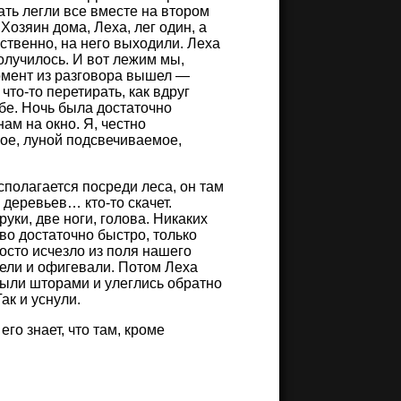
ать легли все вместе на втором
Хозяин дома, Леха, лег один, а
ственно, на него выходили. Леха
получилось. И вот лежим мы,
момент из разговора вышел —
то-то перетирать, как вдруг
ебе. Ночь была достаточно
ам на окно. Я, честно
ное, луной подсвечиваемое,
сполагается посреди леса, он там
м деревьев… кто-то скачет.
уки, две ноги, голова. Никаких
во достаточно быстро, только
осто исчезло из поля нашего
идели и офигевали. Потом Леха
рыли шторами и улеглись обратно
ак и уснули.
его знает, что там, кроме