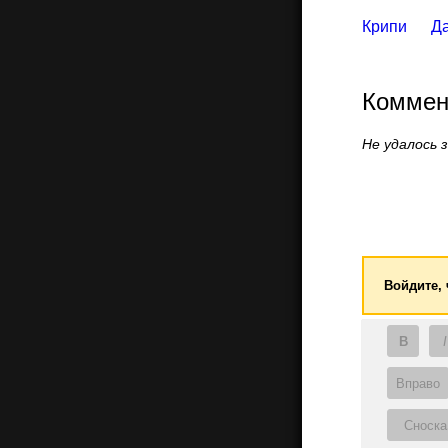
Крипи
Д
Коммен
Не удалось 
Войдите,
B
I
Вправо
Сноска