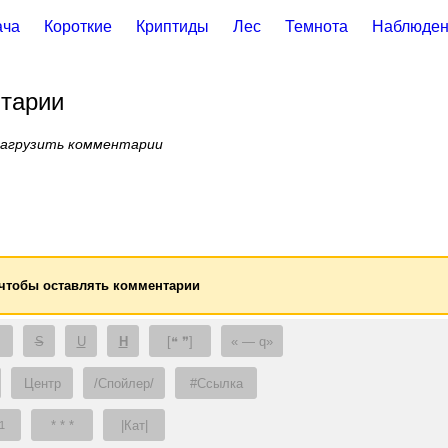
ача
Короткие
Криптиды
Лес
Темнота
Наблюден
тарии
загрузить комментарии
 чтобы оставлять комментарии
S
U
H
[❝ ❞]
— q
Центр
/Спойлер/
#Ссылка
* * *
|Кат|
1