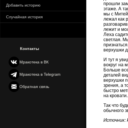
прошли зам
Добавить историю
этаже. А та
мы с Митей
Случайная история
лежал как 
разговарив
лежит и мо
Леха садит
светлая. М
признаться
Контакты
верхушки 
И тут я ув
Мракотека в ВК
вокруг на м
Больше все
Мракотека в Telegram
деталей ви
верхушки п
зрения, а 
Обратная связь
быстро мет
на кровати.
Так что буд
обычного зв
Источник: k