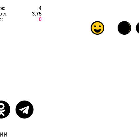
ок:
4
лл:
3.75
о:
0
ии