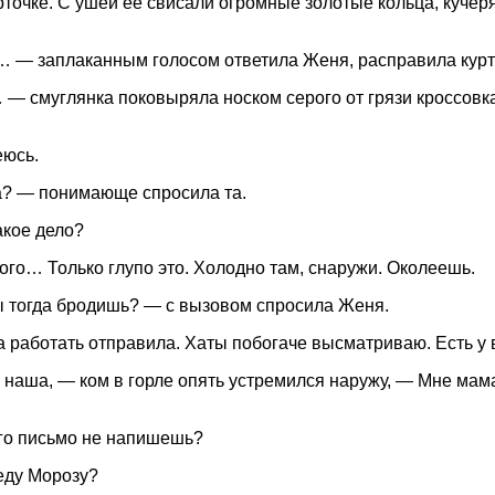
рточке. С ушей ее свисали огромные золотые кольца, куче
 — заплаканным голосом ответила Женя, расправила курто
— смуглянка поковыряла носком серого от грязи кроссовк
еюсь.
? — понимающе спросила та.
акое дело?
ого… Только глупо это. Холодно там, снаружи. Околеешь.
ы тогда бродишь? — с вызовом спросила Женя.
 работать отправила. Хаты побогаче высматриваю. Есть у 
 наша, — ком в горле опять устремился наружу, — Мне мам
го письмо не напишешь?
еду Морозу?