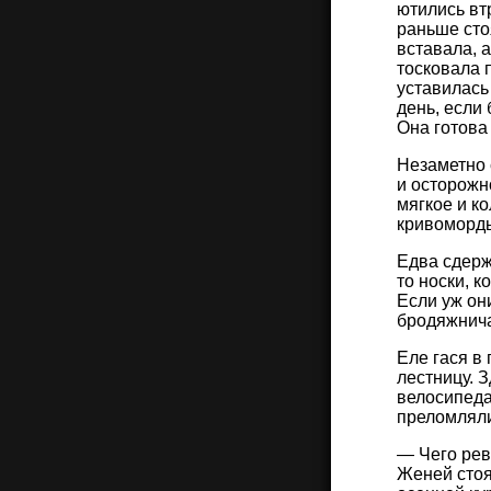
ютились вт
раньше сто
вставала, 
тосковала 
уставилась 
день, если
Она готова
Незаметно 
и осторожн
мягкое и к
кривоморды
Едва сдерж
то носки, к
Если уж он
бродяжнича
Еле гася в
лестницу. 
велосипеда
преломляли
— Чего рев
Женей стоя