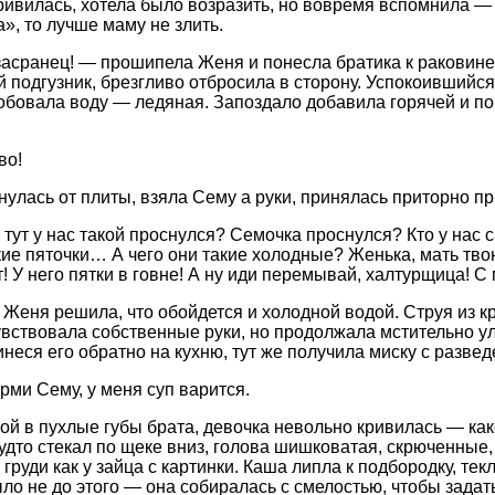
ривилась, хотела было возразить, но вовремя вспомнила — 
», то лучше маму не злить.
асранец! — прошипела Женя и понесла братика к раковине,
 подгузник, брезгливо отбросила в сторону. Успокоившийс
бовала воду — ледяная. Запоздало добавила горячей и по
во!
нулась от плиты, взяла Сему а руки, принялась приторно п
 тут у нас такой проснулся? Семочка проснулся? Кто у нас 
кие пяточки… А чего они такие холодные? Женька, мать тво
т! У него пятки в говне! А ну иди перемывай, халтурщица! С
з Женя решила, что обойдется и холодной водой. Струя из к
увствовала собственные руки, но продолжала мстительно у
инеся его обратно на кухню, тут же получила миску с разве
рми Сему, у меня суп варится.
ой в пухлые губы брата, девочка невольно кривилась — как
будто стекал по щеке вниз, голова шишковатая, скрюченные,
груди как у зайца с картинки. Каша липла к подбородку, те
ло не до этого — она собиралась с смелостью, чтобы зада