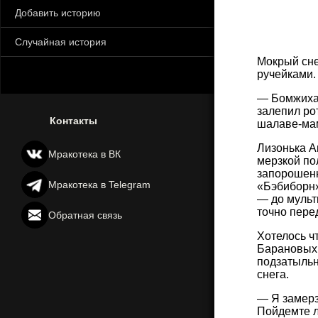
Добавить историю
Случайная история
Мокрый сне
ручейками.
— Бомжиха!
залепил ро
Контакты
шалаве-мам
Лизонька А
Мракотека в ВК
мерзкой по
запорошенн
Мракотека в Telegram
«Бэбиборн»
— до мульт
точно пере
Обратная связь
Хотелось чт
Барановых,
подзатыльн
снега.
— Я замерз
Пойдемте л