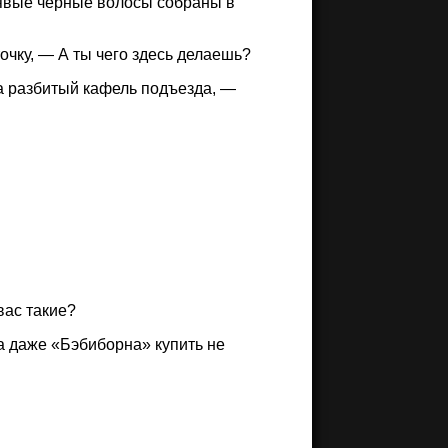
рявые черные волосы собраны в
чку, — А ты чего здесь делаешь?
а разбитый кафель подъезда, —
вас такие?
а даже «Бэбиборна» купить не