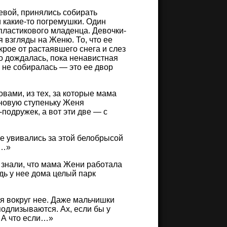
евой, принялись собирать
 какие-то погремушки. Один
пластикового младенца. Девочки-
 взгляды на Женю. То, что ее
рое от растаявшего снега и слез
мо дождалась, пока ненавистная
 не собиралась — это ее двор
вами, из тех, за которые мама
 новую ступеньку Женя
подружек, а вот эти две — с
е увивались за этой белобрысой
й…»
е знали, что мама Жени работала
дь у нее дома целый парк
ся вокруг нее. Даже мальчишки
 подлизываются. Ах, если бы у
 А что если…»