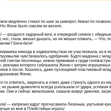
жок медленно стекал по шее за шиворот, бежал по позвон
 Но Жене было совсем не весело.
 — раздался задорный визг, и очередной снежок с обидным
т, нос, глаза, мешал дышать, но не мешал плакать, — Что,
очке? Беги-беги!
веркиева никогда в издевательствах не участвовала, но в е
луухмылке чувствовалось одобрение. Будто мадонна с млад
ой снегом песочницы, нежно прижимая к груди головастую
, реклама которого соблазняла Женю с витрин игрушечных 
иков и после. Казалось, даже пухлощекий пластиковый мла
дразнивая Женю.
о-то ответить, закричать в ответ, даже стукнуть одного из 
 но рыжие дьяволята всегда ускользали от удара, успевая в
ик. Они и сейчас мельтешели, скакали вокруг девочки, заг
ла! — капризно вдруг прогнусавила Лизонька, укутывая кукл
учше ко мне в Плейстейшн играть!