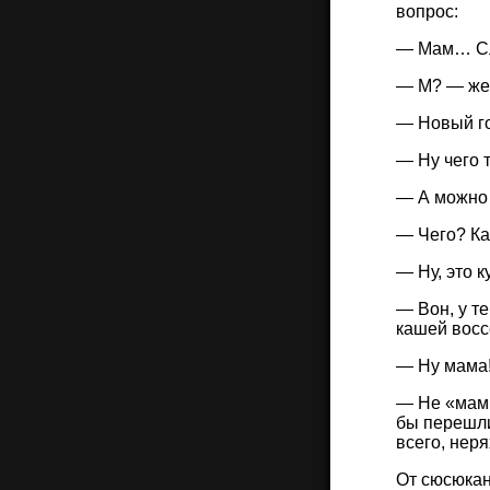
вопрос:
— Мам… С
— М? — жен
— Новый го
— Ну чего 
— А можно
— Чего? К
— Ну, это к
— Вон, у т
кашей восс
— Ну мама
— Не «мамк
бы перешли
всего, нер
От сюсюкан