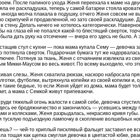
роем. После папиного ухода Женя переехала к маме на двус
яла ее раскладушка, теперь у самой батареи стояла кроват
а иногда молча плакала в подушку, отчего Женя совсем не
по скрипучей и продавленной, но зато своей раскладушке. Д
в стену. Делать ничего не хотелось категорически. Наверно
 бы на глаза ей не попался какой-то блестящий сверток, то
 была дать руку на отсечение — вчера его здесь не было. А
стащив стул с кухни — пока мама купала Сему — девочка з
о потянула сверток. Подарочная бумага тут же надорвалась,
олючее. Потянув за ткань, Женя с отчаянием извлекла из св
м Микки-Маусом во весь живот. По всему выходило, что это
ивая слезы, Женя схватила рюкзак, наскоро набросала прям
олготки, футболки, вытряхнула копейки из своей копилки и,
и такие бедные, то если Женя уйдет из дома, мама будет то
ет, а мама с Семкой живут припеваючи.
 груди тяжелый огонь жалости к самой себе, девочка спустил
Здесь ее бродяжничество и закончилось — усевшись между
ми и колясками, Женя разрыдалась, некрасиво кривя губы. 
 тусклую подъездную лампочку в скопление волшебных нов
ешь? — чей-то хриплый писклявый фальцет заставил ее вск
ла тощая как щепка смуглая девочка в цветастой юбке, рва