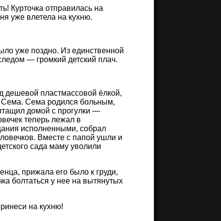
ть! Курточка отправилась на
ня уже влетела на кухню.
ыло уже поздно. Из единственной
следом — громкий детский плач.
од дешевой пластмассовой ёлкой,
, Сема. Сема родился больным,
ритащил домой с прогулки —
овечек теперь лежал в
ещания исполненными, собрал
человечков. Вместе с папой ушли и
детского сада маму уволили
нца, прижала его было к груди,
чка болтаться у нее на вытянутых
принеси на кухню!