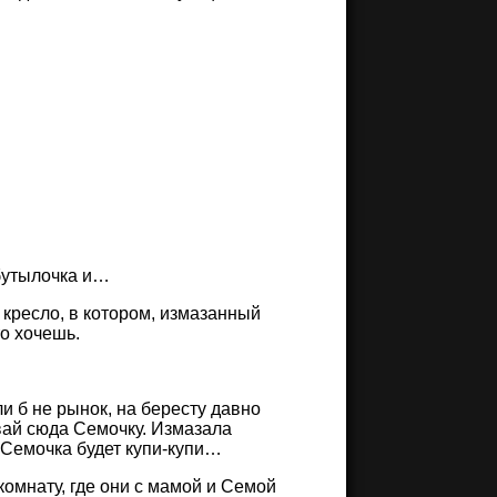
, бутылочка и…
 кресло, в котором, измазанный
то хочешь.
и б не рынок, на бересту давно
вай сюда Семочку. Измазала
? Семочка будет купи-купи…
омнату, где они с мамой и Семой