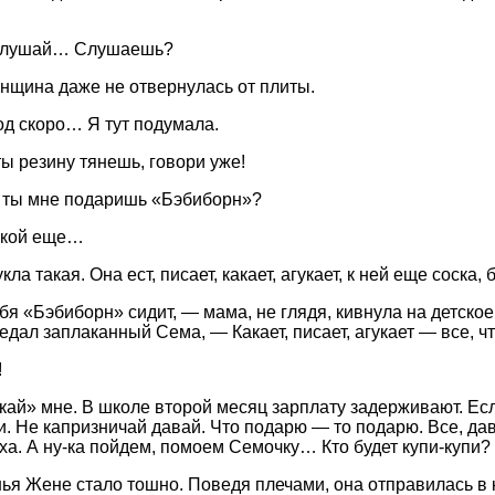
лушай… Слушаешь?
щина даже не отвернулась от плиты.
д скоро… Я тут подумала.
ты резину тянешь, говори уже!
 ты мне подаришь «Бэбиборн»?
акой еще…
укла такая. Она ест, писает, какает, агукает, к ней еще соска
ебя «Бэбиборн» сидит, — мама, не глядя, кивнула на детское
едал заплаканный Сема, — Какает, писает, агукает — все, ч
!
ай» мне. В школе второй месяц зарплату задерживают. Есл
. Не капризничай давай. Что подарю — то подарю. Все, да
яха. А ну-ка пойдем, помоем Семочку… Кто будет купи-купи
ья Жене стало тошно. Поведя плечами, она отправилась в к