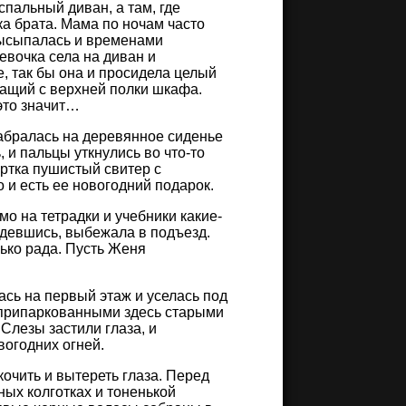
пальный диван, а там, где
ка брата. Мама по ночам часто
 высыпалась и временами
евочка села на диван и
е, так бы она и просидела целый
рчащий с верхней полки шкафа.
 это значит…
абралась на деревянное сиденье
 и пальцы уткнулись во что-то
ертка пушистый свитер с
 и есть ее новогодний подарок.
о на тетрадки и учебники какие-
 одевшись, выбежала в подъезд.
лько рада. Пусть Женя
ась на первый этаж и уселась под
 припаркованными здесь старыми
Слезы застили глаза, и
огодних огней.
очить и вытереть глаза. Перед
ных колготках и тоненькой