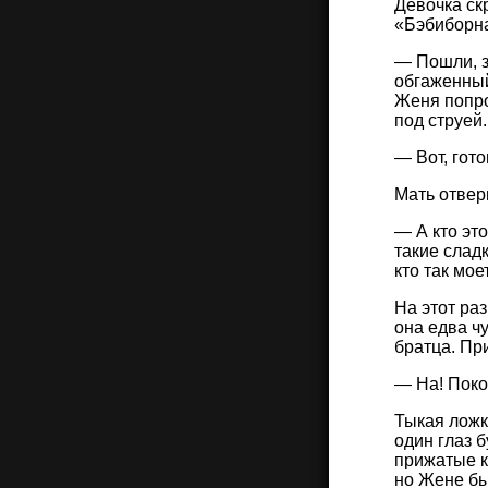
Девочка ск
«Бэбиборна
— Пошли, з
обгаженный
Женя попро
под струей.
— Вот, гото
Мать отвер
— А кто это
такие слад
кто так мое
На этот ра
она едва ч
братца. Пр
— На! Поко
Тыкая ложк
один глаз 
прижатые к 
но Жене бы