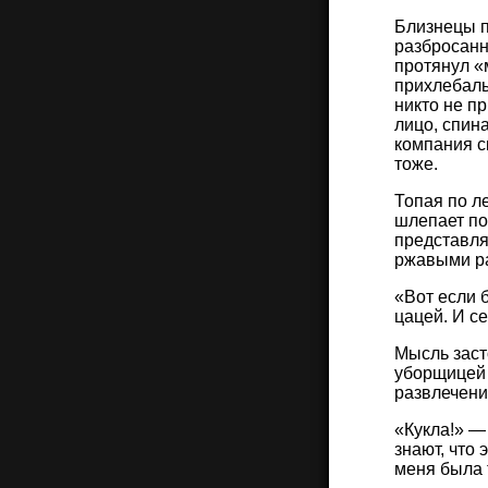
Близнецы п
разбросанн
протянул «
прихлебалы
никто не п
лицо, спин
компания с
тоже.
Топая по л
шлепает по
представля
ржавыми р
«Вот если 
цацей. И се
Мысль заст
уборщицей 
развлечени
«Кукла!» —
знают, что 
меня была 