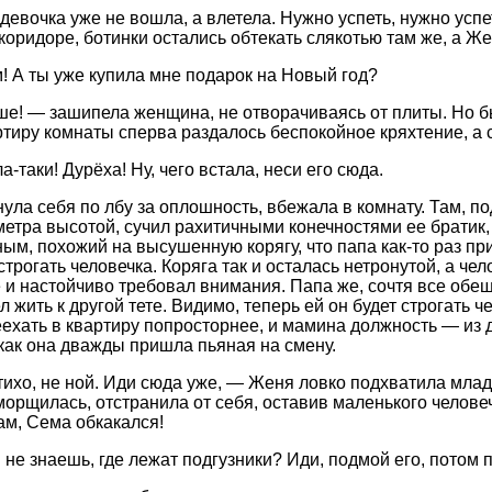
 девочка уже не вошла, а влетела. Нужно успеть, нужно успе
 коридоре, ботинки остались обтекать слякотью там же, а Же
 А ты уже купила мне подарок на Новый год?
е! — зашипела женщина, не отворачиваясь от плиты. Но б
ртиру комнаты сперва раздалось беспокойное кряхтение, а 
-таки! Дурёха! Ну, чего встала, неси его сюда.
ула себя по лбу за оплошность, вбежала в комнату. Там, п
метра высотой, сучил рахитичными конечностями ее братик
ым, похожий на высушенную корягу, что папа как-то раз п
трогать человечка. Коряга так и осталась нетронутой, а чел
 и настойчиво требовал внимания. Папа же, сочтя все об
 жить к другой тете. Видимо, теперь ей он будет строгать 
ехать в квартиру попросторнее, и мамина должность — из 
 как она дважды пришла пьяная на смену.
тихо, не ной. Иди сюда уже, — Женя ловко подхватила младе
сморщилась, отстранила от себя, оставив маленького челове
ам, Сема обкакался!
 не знаешь, где лежат подгузники? Иди, подмой его, потом 