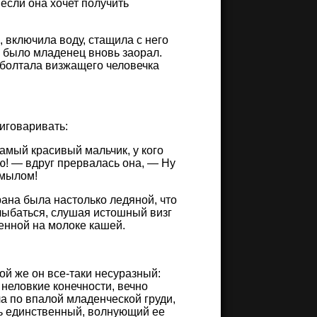
если она хочет получить
 включила воду, стащила с него
я было младенец вновь заорал.
болтала визжащего человечка
риговаривать:
самый красивый мальчик, у кого
ю! — вдруг прервалась она, — Ну
 мылом!
рана была настолько ледяной, что
лыбаться, слушая истошный визг
денной на молоке кашей.
ой же он все-таки несуразный:
 неловкие конечности, вечно
кла по впалой младенческой груди,
ть единственный, волнующий ее