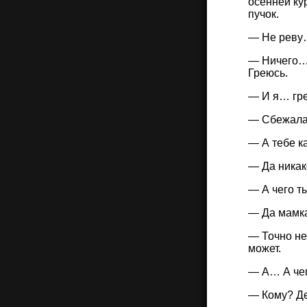
осенней ку
пучок.
— Не реву…
— Ничего… 
Греюсь.
— И я… гр
— Сбежала
— А тебе к
— Да никак
— А чего т
— Да мамка
— Точно не
может.
— А… А че
— Кому? Д