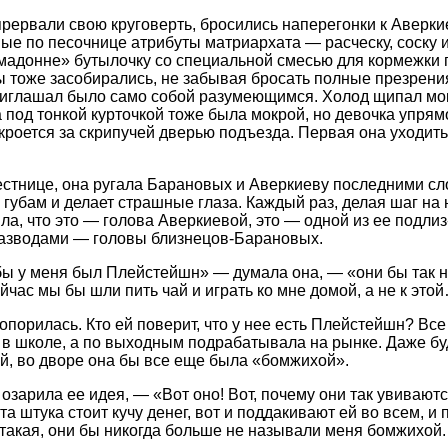
рервали свою круговерть, бросились наперегонки к Аверки
ые по песочнице атрибуты матриархата — расческу, соску и
мадонне» бутылочку со специальной смесью для кормежки 
 тоже засобирались, не забывая бросать полные презрения
риглашал было само собой разумеющимся. Холод щипал мок
а под тонкой курточкой тоже была мокрой, но девочка упря
кроется за скрипучей дверью подъезда. Первая она уходить
естнице, она ругала Барановых и Аверкиеву последними сло
 губам и делает страшные глаза. Каждый раз, делая шаг на
ла, что это — голова Аверкиевой, это — одной из ее подлиз-
азводами — головы близнецов-Барановых.
бы у меня был Плейстейшн» — думала она, — «они бы так н
йчас мы бы шли пить чай и играть ко мне домой, а не к это
опорилась. Кто ей поверит, что у нее есть Плейстейшн? Вс
в школе, а по выходным подрабатывала на рынке. Даже бу
й, во дворе она бы все еще была «бомжихой».
 озарила ее идея, — «Вот оно! Вот, почему они так увивают
эта штука стоит кучу денег, вот и поддакивают ей во всем, и
такая, они бы никогда больше не называли меня бомжихой.