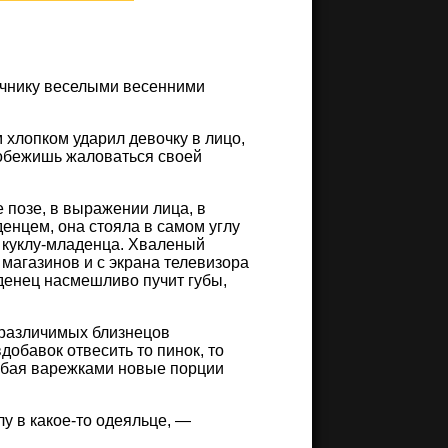
очнику веселыми весенними
 хлопком ударил девочку в лицо,
 побежишь жаловаться своей
е позе, в выражении лица, в
енцем, она стояла в самом углу
 куклу-младенца. Хваленый
магазинов и с экрана телевизора
денец насмешливо пучит губы,
неразличимых близнецов
добавок отвесить то пинок, то
ребая варежками новые порции
у в какое-то одеяльце, —