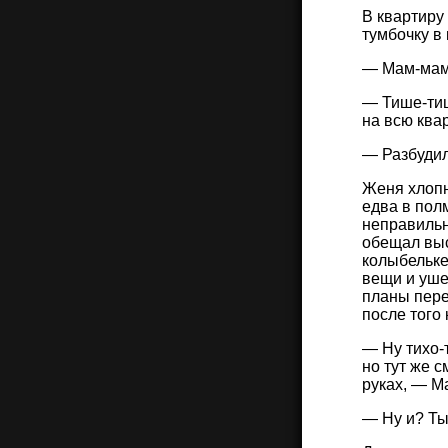
В квартиру
тумбочку в
— Мам-мам!
— Тише-тиш
на всю ква
— Разбудила
Женя хлопн
едва в пол
неправильн
обещал выс
колыбельке
вещи и ушел
планы пере
после того
— Ну тихо-
но тут же 
руках, — М
— Ну и? Ты