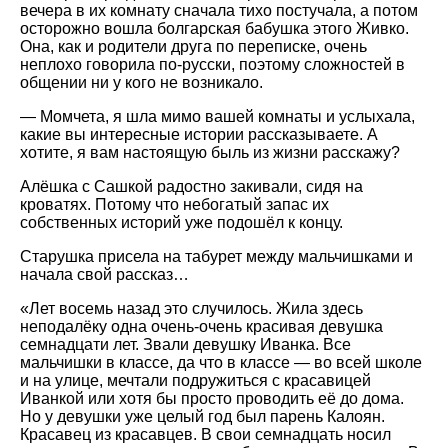
вечера в их комнату сначала тихо постучала, а потом
осторожно вошла болгарская бабушка этого Живко.
Она, как и родители друга по переписке, очень
неплохо говорила по-русски, поэтому сложностей в
общении ни у кого не возникало.
— Момчета, я шла мимо вашей комнаты и услыхала,
какие вы интересные истории рассказываете. А
хотите, я вам настоящую быль из жизни расскажу?
Алёшка с Сашкой радостно закивали, сидя на
кроватях. Потому что небогатый запас их
собственных историй уже подошёл к концу.
Старушка присела на табурет между мальчишками и
начала свой рассказ…
«Лет восемь назад это случилось. Жила здесь
неподалёку одна очень-очень красивая девушка
семнадцати лет. Звали девушку Иванка. Все
мальчишки в классе, да что в классе — во всей школе
и на улице, мечтали подружиться с красавицей
Иванкой или хотя бы просто проводить её до дома.
Но у девушки уже целый год был парень Калоян.
Красавец из красавцев. В свои семнадцать носил