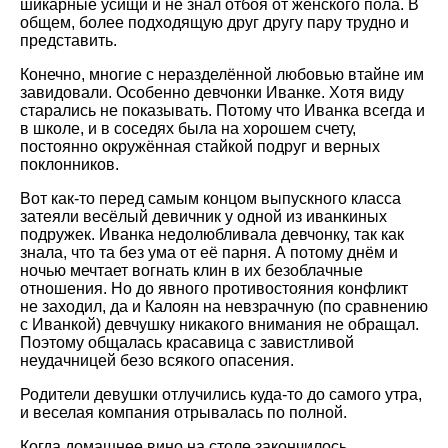
шикарные усищи и не знал отбоя от женского пола. В
общем, более подходящую друг другу пару трудно и
представить.
Конечно, многие с неразделённой любовью втайне им
завидовали. Особенно девчонки Иванке. Хотя виду
старались не показывать. Потому что Иванка всегда и
в школе, и в соседях была на хорошем счету,
постоянно окружённая стайкой подруг и верных
поклонников.
Вот как-то перед самым концом выпускного класса
затеяли весёлый девичник у одной из иванкиных
подружек. Иванка недолюбливала девчонку, так как
знала, что та без ума от её парня. А потому днём и
ночью мечтает вогнать клин в их безоблачные
отношения. Но до явного противостояния конфликт
не заходил, да и Калоян на невзрачную (по сравнению
с Иванкой) девчушку никакого внимания не обращал.
Поэтому общалась красавица с завистливой
неудачницей безо всякого опасения.
Родители девушки отлучились куда-то до самого утра,
и веселая компания отрывалась по полной.
Когда домашнее вино на столе закончилось,