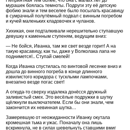
Неприятная тем более, что она с малых лет до
мурашек боялась темноты. Подруги эту её детскую
фобию знали и тем веселее было посылать красавицу
в сумрачный полутёмный подвал с винным погребом
и кучей маленьких кладовочек и чуланов.
Хихикая, они подталкивали нерешительно ступавшую
девушку к каменным ступеням, ведущим вниз:
— Не бойся, Иванка, там же свет везде горит! А на
такую красавицу, как ты, даже у Волколака лапа не
поднимется!.. Ступай смелей!
Когда Иванка спустилась по винтовой лесенке вниз и
дошла до винного погреба в конце длинного
извилистого коридора с тусклыми лампочками,
внезапно везде погас свет!
А откуда-то сверху издалека донёсся дружный
заливистый смех. Это весёлые подружки в шутку
щёлкнули выключателем. Если бы они знали, чем
закончится их невинная шутка…
Замеревшую от неожиданности Иванку окутала
кромешная тьма и ужас. Поначалу она лишь
вскрикнула, не в силах шевельнуть ставшими вмиг