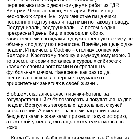
переписывались с десятком-двумя ребят из ГДР,
Венгрии, Чехословакии, Болгарии, Кубы и ещё
нескольких стран. Мы, хулиганистые пацанчики,
постоянно подтрунивали над ними по такому поводу.
Подтрунивали, подтрунивали… а потом в один
прекрасный день, бац, и проводили обоих
завистливыми взглядами в дружественную поездку по
обмену к их другу по переписке. Причём, на целых две
недели. И причём, в Софию – столицу солнечной
Болгарии! К золотому песочку и изумрудному морю. В
то время, как сами остались в суровых сибирских
краях со своими рогатками и обтрёпанным
футбольным мячом. Наверное, как раз тогда,
шестиклассником, я впервые задумался о
приоритетных занятиях в своей жизни…
В общем, скатались счастливчики-ботаны за
государственный счёт позагорать и покупаться на две
недели. Вернулись загорелые, довольные, с кучей
впечатлений. А вместе с разными заграничными
безделушками и жвачками привезли такую историю,
от которой у меня долго ещё потом гулял мороз по
коже.
…Когда Сашка с Алёшкой приземлились в Софии, их