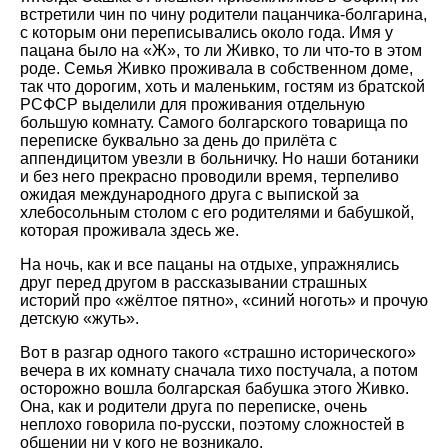
встретили чин по чину родители пацанчика-болгарина,
с которым они переписывались около года. Имя у
пацана было на «Ж», то ли Живко, то ли что-то в этом
роде. Семья Живко проживала в собственном доме,
так что дорогим, хоть и маленьким, гостям из братской
РСФСР выделили для проживания отдельную
большую комнату. Самого болгарского товарища по
переписке буквально за день до прилёта с
аппендицитом увезли в больничку. Но наши ботаники
и без него прекрасно проводили время, терпеливо
ожидая международного друга с выпиской за
хлебосольным столом с его родителями и бабушкой,
которая проживала здесь же.
На ночь, как и все пацаны на отдыхе, упражнялись
друг перед другом в рассказывании страшных
историй про «жёлтое пятно», «синий ноготь» и прочую
детскую «жуть».
Вот в разгар одного такого «страшно исторического»
вечера в их комнату сначала тихо постучала, а потом
осторожно вошла болгарская бабушка этого Живко.
Она, как и родители друга по переписке, очень
неплохо говорила по-русски, поэтому сложностей в
общении ни у кого не возникало.