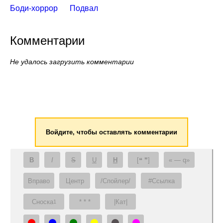
Боди-хоррор
Подвал
Комментарии
Не удалось загрузить комментарии
Войдите, чтобы оставлять комментарии
B
I
S
U
H
[❝ ❞]
— q
Вправо
Центр
/Спойлер/
#Ссылка
Сноска
* * *
|Кат|
1