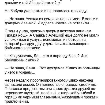
дальше с той Иванкой стало?..»
Но бабуля уже встала и направилась к выходу.
— Не знаю. Уехала их семья из наших мест. Вместе с
дочерью Иванкой. И адреса нового не оставили…
С тем и ушла, прикрыв дверь и пожелав пацанам
«добра нощ». А Сашка с Алёшкой ещё долго не могли
успокоиться и уснуть, вспоминая и повторяя в
который раз друг другу детали захватывающего
бабкиного рассказа:
— Как думаешь, Лёш, это и вправду быль? Или
бабушкины сказки?
— Не знаю, Саня… Вот дождёмся Живко из больницы
у него и узнаем…
Через неделю прооперированного Живко наконец
выписали домой. Он полностью оправдал своё имя.
Появился пред светлы очи своих русских друзей по
переписке шустрый, весёлый, с широкой улыбкой и
горящими чёрными глазёнками, жаждущими проказ и
приключений.