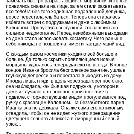
замечать быстро разрастающиеся морщинки, которые
появились сначала на лице, затем стали захватывать
всё тело! И без того ходившая подавленной девушка,
вовсе перестала улыбаться. Теперь она старалась
избегать встреч с подружками и даже с любимым
Калояном. Пропустила выпускной, сославшись на
сильное недомогание. Перед неизбежными выходами
из дома стала использовать косметику. Чего раньше
себе никогда не позволяла, имея и так цветущий вид.
С каждым разом косметики уходило всё больше и
больше. Да только скрыть появляющиеся новые
морщины удавалось теперь далеко не всегда. В конце
концов Иванка бросила бесполезное занятие, ушла в
глубокую депрессию и перестала выходить из дому.
Иногда лишь, глядя в щель через зашторенное окно,
она наблюдала, как бывшая подружка, у которой в
доме и случилось то роковое происшествие в
подвале, с торжествующим видом прогуливается под
ручку с красавцем Калояном. На беззаботного парня
Иванка зла не держала. Она же сама его потихоньку
отвадила, чтобы он не видел жуткого превращения
цветущего сочного абрикоса в сморщенный серый
урюк…