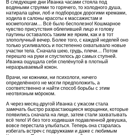
В следующие дни Иванка часами стояла под
водяными струями то горячего, то холодного душа,
натирала щёки, лоб и подбородок дорогими кремами,
ходила в салоны красоты к массажистам и
косметологам… Всё было бесполезно! Кошмарное
чувство присутствия облепившей лицо и голову
паутины оставалось таким же ярким, как и в тот
злополучный вечер. Более того, с каждой неделей оно
только усиливалось и постепенно охватывало новые
участки тела. Сначала шею, грудь, плечи… Потом
перешло на руки и спустилось до самых ступней.
Иванка ощущала себя спелёнутой в плотный
неразрываемый кокон.
Врачи, ни кожники, ни психологи, ничего
определённого не могли предположить, а
соответственно и найти способ борьбы с этим
неотвязным мо́роком.
А через месяц-другой Иванка с ужасом стала
замечать быстро разрастающиеся морщинки, которые
появились сначала на лице, затем стали захватывать
всё тело! И без того ходившая подавленной девушка,
вовсе перестала улыбаться. Теперь она старалась
избегать встреч с подружками и даже с любимым