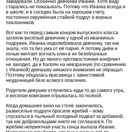
завидовали. Особенно девчонки Иванке. Хотя виду
старались не показывать. Потому что Иванка всегда и
в школе, и в соседях была на хорошем счету,
постоянно окружённая стайкой подруг и верных
поклонников.
Вот как-то перед самым концом выпускного класса
затеяли весёлый девичник у одной из иванкиных
подружек. Иванка недолюбливала девчонку, так как
знала, что та без ума от её парня. А потому днём и
ночью мечтает вогнать клин в их безоблачные
отношения. Но до явного противостояния конфликт
не заходил, да и Калоян на невзрачную (по сравнению
с Иванкой) девчушку никакого внимания не обращал.
Поэтому общалась красавица с завистливой
неудачницей безо всякого опасения.
Родители девушки отлучились куда-то до самого утра,
и веселая компания отрывалась по полной.
Когда домашнее вино на столе закончилось,
развесёлые подруги бросили жребий – кому
спускаться в пыльный холодный подвал за добавкой,
так как добровольцами никто не соглашался. По
жребию неприятная участь гонца выпала Иванке.