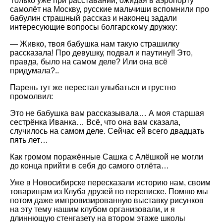
Только уже при расставании, ожидая в аэропорту
самолёт на Москву, русские мальчиши вспомнили про
бабулин страшный рассказ и наконец задали
интересующие вопросы болгарскому дружку:
— Живко, твоя бабушка нам такую страшилку
рассказала! Про девушку, подвал и паутину!! Это,
правда, было на самом деле? Или она всё
придумала?..
Парень тут же перестал улыбаться и грустно
промолвил:
Это не бабушка вам рассказывала… А моя старшая
сестрёнка Иванка… Всё, что она вам сказала,
случилось на самом деле. Сейчас ей всего двадцать
пять лет…
Как громом поражённые Сашка с Алёшкой не могли
до конца прийти в себя до самого отлёта…
Уже в Новосибирске пересказали историю нам, своим
товарищам из Клуба друзей по переписке. Помню мы
потом даже импровизированную выставку рисунков
на эту тему нашим клубом организовали, и я
длиннющую стенгазету на втором этаже школы