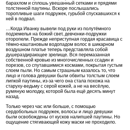
барахлом и сплошь увешанный сетками и прядями
толстенной паутины. Вскоре послышались
торопливые шаги подружек, гурьбой спускавшихся к
ней в подвал.
…Когда Иванку вывели под руки из полутёмного
подземелья на божий свет, девчонки-подружки
оторопели. Прежде неприступная гордая красавица с
тёмно-каштановым водопадом волос в шикарном
воздушном платье теперь представляла собой
душераздирающее зрелище. Вся перемазанная
собственной кровью из многочисленных ссадин и
порезов, со спутавшимися космами, покрытая густым
слоем пыли. Но самым страшным казалось то, что
лицо и голова девушки были обвиты толстым слоем
липкой паутины, из-за чего она стала похожа на
старуху-ведьму с серой кожей, а не на весёлую,
румяную молодку, которой была ещё десять минут
назад.
Только через час или больше, с помощью
сердобольных подружек, волосы и лицо девушки
были освобождены от кусков налипшей паутины. Но
ощущение стягивающей кожу маски не проходило.