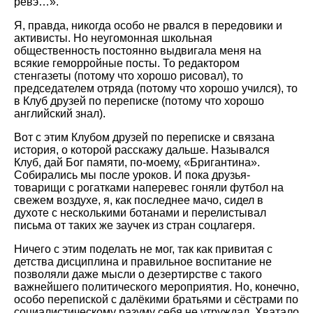
ревэ…».
Я, правда, никогда особо не рвался в передовики и
активисты. Но неугомонная школьная
общественность постоянно выдвигала меня на
всякие геморройные посты. То редактором
стенгазеты (потому что хорошо рисовал), то
председателем отряда (потому что хорошо учился), то
в Клуб друзей по переписке (потому что хорошо
английский знал).
Вот с этим Клубом друзей по переписке и связана
история, о которой расскажу дальше. Назывался
Клуб, дай Бог памяти, по-моему, «Бригантина».
Собирались мы после уроков. И пока друзья-
товарищи с рогатками наперевес гоняли футбол на
свежем воздухе, я, как последнее мачо, сидел в
духоте с несколькими ботанами и перелистывал
письма от таких же заучек из стран соцлагеря.
Ничего с этим поделать не мог, так как привитая с
детства дисциплина и правильное воспитание не
позволяли даже мысли о дезертирстве с такого
важнейшего политического мероприятия. Но, конечно,
особо перепиской с далёкими братьями и сёстрами по
социалистическому разуму себя не утруждал. Хватало