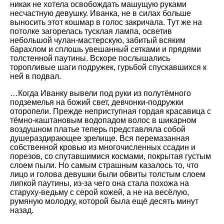
никак не хотела освобождать машущую руками
несчастную девушку. Иванка, не в силах больше
выносить этот кошмар в голос закричала. Тут же на
потолке загорелась тусклая лампа, осветив
небольшой чулан-мастерскую, забитый всяким
барахлом и сплошь увешанный сетками и прядями
толстенной паутины. Вскоре послышались
торопливые шаги подружек, гурьбой спускавшихся к
ней в подвал.
…Когда Иванку вывели под руки из полутёмного
подземелья на божий свет, девчонки-подружки
оторопели. Прежде неприступная гордая красавица с
тёмно-каштановым водопадом волос в шикарном
воздушном платье теперь представляла собой
душераздирающее зрелище. Вся перемазанная
собственной кровью из многочисленных ссадин и
порезов, со спутавшимися космами, покрытая густым
слоем пыли. Но самым страшным казалось то, что
лицо и голова девушки были обвиты толстым слоем
липкой паутины, из-за чего она стала похожа на
старуху-ведьму с серой кожей, а не на весёлую,
румяную молодку, которой была ещё десять минут
назад.