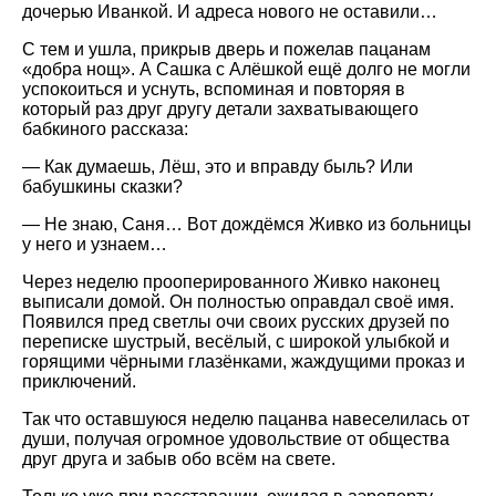
дочерью Иванкой. И адреса нового не оставили…
С тем и ушла, прикрыв дверь и пожелав пацанам
«добра нощ». А Сашка с Алёшкой ещё долго не могли
успокоиться и уснуть, вспоминая и повторяя в
который раз друг другу детали захватывающего
бабкиного рассказа:
— Как думаешь, Лёш, это и вправду быль? Или
бабушкины сказки?
— Не знаю, Саня… Вот дождёмся Живко из больницы
у него и узнаем…
Через неделю прооперированного Живко наконец
выписали домой. Он полностью оправдал своё имя.
Появился пред светлы очи своих русских друзей по
переписке шустрый, весёлый, с широкой улыбкой и
горящими чёрными глазёнками, жаждущими проказ и
приключений.
Так что оставшуюся неделю пацанва навеселилась от
души, получая огромное удовольствие от общества
друг друга и забыв обо всём на свете.