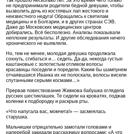
Так прошло несколько лет. За это время чего только
не предпринимали родители бедной девушки, чтобы
вызволить дочь из костлявых лап жестокого и
неизвестного недуга! Обращались к светилам
медицины и в Болгарии, и в других странах СЭВ.
Даже до Московских медицинских центров
добирались. Всё бесполезно. Анализы показывали
неплохие результаты. И другие обследования ничего
хронического не выявляли.
Но, тем не менее, молодая девушка продолжала
сохнуть, сгибаться и… седеть. Да-да, некогда густые
каштановые с золотистым отливом волосы
красавицы поседели и поредели. Каким бы шампунем
отчаявшаяся Иванка их не полоскала, волосы висели
спутанными серыми космами…»
Прервав повествование Живкова бабушка оглядела
русских шестиклашек. Те сидели на кроватях, поджав
коленки к подбородку и раскрыв рты.
«Что напугала вас, момчета!» — засмеялась
старушка.
Мальчишки отрицательно замотали головами и
наперебой закидали рассказчицу вопросами: «А что