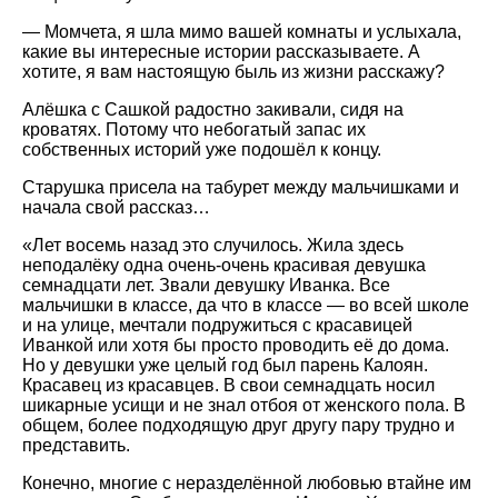
— Момчета, я шла мимо вашей комнаты и услыхала,
какие вы интересные истории рассказываете. А
хотите, я вам настоящую быль из жизни расскажу?
Алёшка с Сашкой радостно закивали, сидя на
кроватях. Потому что небогатый запас их
собственных историй уже подошёл к концу.
Старушка присела на табурет между мальчишками и
начала свой рассказ…
«Лет восемь назад это случилось. Жила здесь
неподалёку одна очень-очень красивая девушка
семнадцати лет. Звали девушку Иванка. Все
мальчишки в классе, да что в классе — во всей школе
и на улице, мечтали подружиться с красавицей
Иванкой или хотя бы просто проводить её до дома.
Но у девушки уже целый год был парень Калоян.
Красавец из красавцев. В свои семнадцать носил
шикарные усищи и не знал отбоя от женского пола. В
общем, более подходящую друг другу пару трудно и
представить.
Конечно, многие с неразделённой любовью втайне им