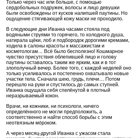
Только через час или больше, с помощью
сердобольных подружек, волосы и лицо девушки
были освобождены от кусков налипшей паутины. Но
ощущение стягивающей кожу маски не проходило.
В следующие дни Иванка часами стояла под
водяными струями то горячего, то холодного душа,
натирала щёки, лоб и подбородок дорогими кремами,
ходила в салоны красоты к массажистам и
косметологам… Всё было бесполезно! Кошмарное
чувство присутствия облепившей лицо и голову
паутины оставалось таким же ярким, как и в тот
злополучный вечер. Более того, с каждой неделей оно
только усиливалось и постепенно охватывало новые
участки тела. Сначала шею, грудь, плечи… Потом
перешло на руки и спустилось до самых ступней.
Иванка ощущала себя спелёнутой в плотный
неразрываемый кокон.
Врачи, ни кожники, ни психологи, ничего
определённого не могли предположить, а
соответственно и найти способ борьбы с этим
неотвязным мо́роком.
А через месяц-другой Иванка с ужасом стала