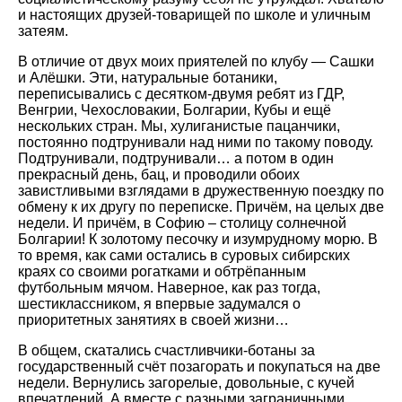
и настоящих друзей-товарищей по школе и уличным
затеям.
В отличие от двух моих приятелей по клубу — Сашки
и Алёшки. Эти, натуральные ботаники,
переписывались с десятком-двумя ребят из ГДР,
Венгрии, Чехословакии, Болгарии, Кубы и ещё
нескольких стран. Мы, хулиганистые пацанчики,
постоянно подтрунивали над ними по такому поводу.
Подтрунивали, подтрунивали… а потом в один
прекрасный день, бац, и проводили обоих
завистливыми взглядами в дружественную поездку по
обмену к их другу по переписке. Причём, на целых две
недели. И причём, в Софию – столицу солнечной
Болгарии! К золотому песочку и изумрудному морю. В
то время, как сами остались в суровых сибирских
краях со своими рогатками и обтрёпанным
футбольным мячом. Наверное, как раз тогда,
шестиклассником, я впервые задумался о
приоритетных занятиях в своей жизни…
В общем, скатались счастливчики-ботаны за
государственный счёт позагорать и покупаться на две
недели. Вернулись загорелые, довольные, с кучей
впечатлений. А вместе с разными заграничными