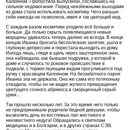
Калояном. Пропустила выпускной, сославшись на
сильное недомогание. Перед неизбежными выходами
из дома стала использовать косметику. Чего раньше
себе никогда не позволяла, имея и так цветущий вид.
С каждым разом косметики уходило всё больше и
больше. Да только скрыть появляющиеся новые
морщины удавалось теперь далеко не всегда. В конце
концов Иванка бросила бесполезное занятие, ушла в
глубокую депрессию и перестала выходить из дому.
Иногда лишь, глядя в щель через зашторенное окно,
она наблюдала, как бывшая подружка, у которой в
доме и случилось то роковое происшествие в
подвале, с торжествующим видом прогуливается под
ручку с красавцем Калояном. На беззаботного парня
Иванка зла не держала. Она же сама его потихоньку
отвадила, чтобы он не видел жуткого превращения
цветущего сочного абрикоса в сморщенный серый
урюк…
Так прошло несколько лет. За это время чего только
не предпринимали родители бедной девушки, чтобы
вызволить дочь из костлявых лап жестокого и
неизвестного недуга! Обращались к светилам
медицины и в Болгарии, и в других странах СЭВ.