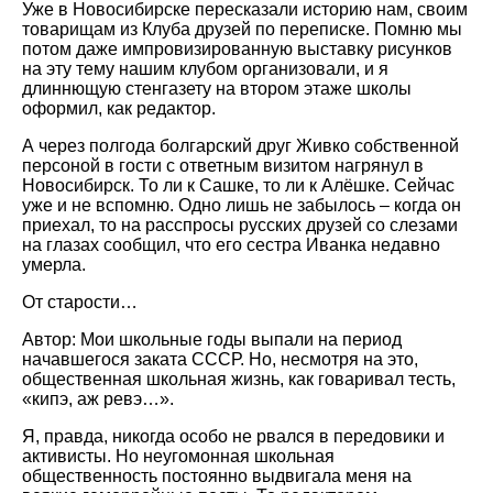
Уже в Новосибирске пересказали историю нам, своим
товарищам из Клуба друзей по переписке. Помню мы
потом даже импровизированную выставку рисунков
на эту тему нашим клубом организовали, и я
длиннющую стенгазету на втором этаже школы
оформил, как редактор.
А через полгода болгарский друг Живко собственной
персоной в гости с ответным визитом нагрянул в
Новосибирск. То ли к Сашке, то ли к Алёшке. Сейчас
уже и не вспомню. Одно лишь не забылось – когда он
приехал, то на расспросы русских друзей со слезами
на глазах сообщил, что его сестра Иванка недавно
умерла.
От старости…
Автор: Мои школьные годы выпали на период
начавшегося заката СССР. Но, несмотря на это,
общественная школьная жизнь, как говаривал тесть,
«кипэ, аж ревэ…».
Я, правда, никогда особо не рвался в передовики и
активисты. Но неугомонная школьная
общественность постоянно выдвигала меня на