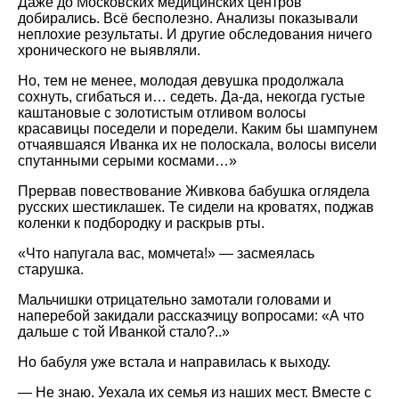
Даже до Московских медицинских центров
добирались. Всё бесполезно. Анализы показывали
неплохие результаты. И другие обследования ничего
хронического не выявляли.
Но, тем не менее, молодая девушка продолжала
сохнуть, сгибаться и… седеть. Да-да, некогда густые
каштановые с золотистым отливом волосы
красавицы поседели и поредели. Каким бы шампунем
отчаявшаяся Иванка их не полоскала, волосы висели
спутанными серыми космами…»
Прервав повествование Живкова бабушка оглядела
русских шестиклашек. Те сидели на кроватях, поджав
коленки к подбородку и раскрыв рты.
«Что напугала вас, момчета!» — засмеялась
старушка.
Мальчишки отрицательно замотали головами и
наперебой закидали рассказчицу вопросами: «А что
дальше с той Иванкой стало?..»
Но бабуля уже встала и направилась к выходу.
— Не знаю. Уехала их семья из наших мест. Вместе с