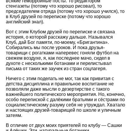
всякие геморройные посты. То редактором
стенгазеты (потому что хорошо рисовал), то
председателем отряда (потому что хорошо учился), то
в Клуб друзей по переписке (потому что хорошо
английский знал).
Вот с этим Клубом друзей по переписке и связана
история, о которой расскажу дальше. Назывался
Клуб, дай Бог памяти, по-моему, «Бригантина».
Собирались мы после уроков. И пока друзья-
товарищи с рогатками наперевес гоняли футбол на
свежем воздухе, я, как последнее мачо, сидел в
духоте с несколькими ботанами и перелистывал
письма от таких же заучек из стран соцлагеря.
Ничего с этим поделать не мог, так как привитая с
детства дисциплина и правильное воспитание не
позволяли даже мысли о дезертирстве с такого
важнейшего политического мероприятия. Но, конечно,
особо перепиской с далёкими братьями и сёстрами по
социалистическому разуму себя не утруждал. Хватало
и настоящих друзей-товарищей по школе и уличным
затеям.
В отличие от двух моих приятелей по клубу — Сашки
и Алёшки. Эти, натуральные ботаники,