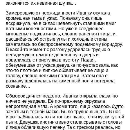
закончится их невинная шутка…
Замеревшую от неожиданности Иванку окутала
кромешная тьма и ужас. Поначалу она лишь
вскрикнула, не в силах шевельнуть ставшими вмиг
ватными конечностями. Но уже в следующее
мгновенье подхватилась, словно раненая птица, и,
расшибаясь об острые углы и холодные стены,
заметалась по беспросветному подземному коридору.
В какой-то момент с разгону ударилась грудью о
невидимую в темноте деревянную дверь и
повалилась с приступка в пустоту. Падая,
обезумевшая от ужаса девушка почувствовала, как
что-то плотное и липкое обхватывает её лицо и
голову, словно цепкими пальцами. Затем она с
размаху шлёпнулась на каменный пол и потеряла
сознание…
Обморок длился недолго. Иванка открыла глаза, но
ничего не увидела. Её по-прежнему окружала
непроглядная мгла. А кроме того, лицо казалось будто
зажатым в тесной маске. Было трудно дышать. В нос
и рот забивалась то ли тонкая ткань, то ли куски густой
пыли. Девушка инстинктивно стала срывать с головы
и лица облепившую пелену. Та с треском рвалась, но