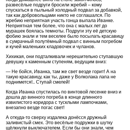
развесёлые подруги бросили жребий – кому
спускаться в пыльный холодный подвал за добавкой,
так как добровольцами никто не соглашался. По
жребию неприятная участь гонца выпала Иванке.
Неприятная тем более, что она с малых лет до
мурашек боялась темноты. Подруги эту её детскую
фобию знали и тем веселее было посылать красавицу
в сумрачный полутёмный подвал с винным погребом
и кучей маленьких кладовочек и чуланов.
Хихикая, они подталкивали нерешительно ступавшую
девушку к каменным ступеням, ведущим вниз:
— Не бойся, Иванка, там же свет везде горит! А на
такую красавицу, как ты, даже у Волколака лапа не
поднимется!.. Ступай смелей!
Когда Иванка спустилась по винтовой лесенке вниз и
дошла до винного погреба в конце длинного
извилистого коридора с тусклыми лампочками,
внезапно везде погас свет!
А откуда-то сверху издалека донёсся дружный
заливистый смех. Это весёлые подружки в шутку
щёлкнули выключателем. Если бы они знали, чем