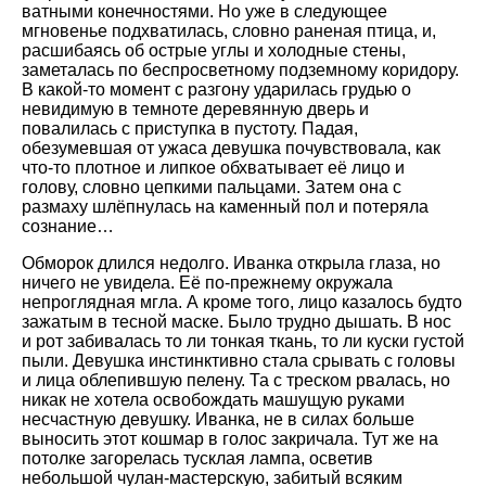
ватными конечностями. Но уже в следующее
мгновенье подхватилась, словно раненая птица, и,
расшибаясь об острые углы и холодные стены,
заметалась по беспросветному подземному коридору.
В какой-то момент с разгону ударилась грудью о
невидимую в темноте деревянную дверь и
повалилась с приступка в пустоту. Падая,
обезумевшая от ужаса девушка почувствовала, как
что-то плотное и липкое обхватывает её лицо и
голову, словно цепкими пальцами. Затем она с
размаху шлёпнулась на каменный пол и потеряла
сознание…
Обморок длился недолго. Иванка открыла глаза, но
ничего не увидела. Её по-прежнему окружала
непроглядная мгла. А кроме того, лицо казалось будто
зажатым в тесной маске. Было трудно дышать. В нос
и рот забивалась то ли тонкая ткань, то ли куски густой
пыли. Девушка инстинктивно стала срывать с головы
и лица облепившую пелену. Та с треском рвалась, но
никак не хотела освобождать машущую руками
несчастную девушку. Иванка, не в силах больше
выносить этот кошмар в голос закричала. Тут же на
потолке загорелась тусклая лампа, осветив
небольшой чулан-мастерскую, забитый всяким