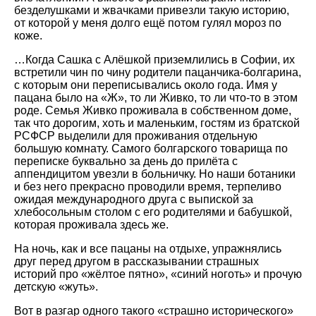
безделушками и жвачками привезли такую историю,
от которой у меня долго ещё потом гулял мороз по
коже.
…Когда Сашка с Алёшкой приземлились в Софии, их
встретили чин по чину родители пацанчика-болгарина,
с которым они переписывались около года. Имя у
пацана было на «Ж», то ли Живко, то ли что-то в этом
роде. Семья Живко проживала в собственном доме,
так что дорогим, хоть и маленьким, гостям из братской
РСФСР выделили для проживания отдельную
большую комнату. Самого болгарского товарища по
переписке буквально за день до прилёта с
аппендицитом увезли в больничку. Но наши ботаники
и без него прекрасно проводили время, терпеливо
ожидая международного друга с выпиской за
хлебосольным столом с его родителями и бабушкой,
которая проживала здесь же.
На ночь, как и все пацаны на отдыхе, упражнялись
друг перед другом в рассказывании страшных
историй про «жёлтое пятно», «синий ноготь» и прочую
детскую «жуть».
Вот в разгар одного такого «страшно исторического»