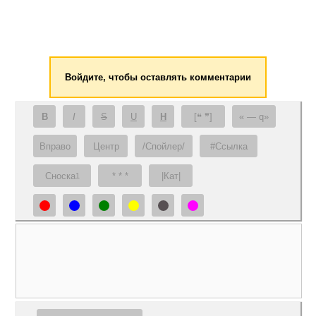
Войдите, чтобы оставлять комментарии
B
I
S
U
H
[❝ ❞]
— q
Вправо
Центр
/Спойлер/
#Ссылка
Сноска
* * *
|Кат|
1