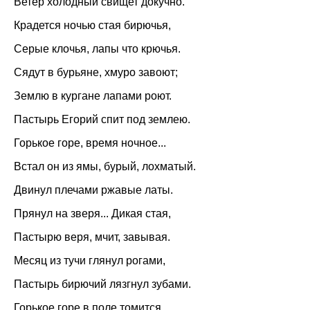
Ветер холодный свищет докучно.
Крадется ночью стая бирючья,
Серые клочья, лапы что крючья.
Сядут в бурьяне, хмуро завоют;
Землю в кургане лапами роют.
Пастырь Егорий спит под землею.
Горькое горе, время ночное...
Встал он из ямы, бурый, лохматый.
Двинул плечами ржавые латы.
Прянул на зверя... Дикая стая,
Пастырю веря, мчит, завывая.
Месяц из тучи глянул рогами,
Пастырь бирючий лязгнул зубами.
Горькое горе в поле томится.