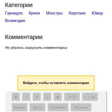
Категории
Гавнидло
Крипи
Монстры
Короткие
Юмор
Возмездие
Комментарии
Не удалось загрузить комментарии
Войдите, чтобы оставлять комментарии
B
I
S
U
H
[❝ ❞]
— q
Вправо
Центр
/Спойлер/
#Ссылка