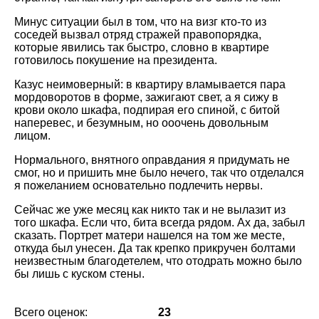
Минус ситуации был в том, что на визг кто-то из
соседей вызвал отряд стражей правопорядка,
которые явились так быстро, словно в квартире
готовилось покушение на президента.
Казус неимоверный: в квартиру вламывается пара
мордоворотов в форме, зажигают свет, а я сижу в
крови около шкафа, подпирая его спиной, с битой
наперевес, и безумным, но ооочень довольным
лицом.
Нормального, внятного оправдания я придумать не
смог, но и пришить мне было нечего, так что отделался
я пожеланием основательно подлечить нервы.
Сейчас же уже месяц как никто так и не вылазит из
того шкафа. Если что, бита всегда рядом. Ах да, забыл
сказать. Портрет матери нашелся на том же месте,
откуда был унесен. Да так крепко прикручен болтами
неизвестным благодетелем, что отодрать можно было
бы лишь с куском стены.
Всего оценок:
23