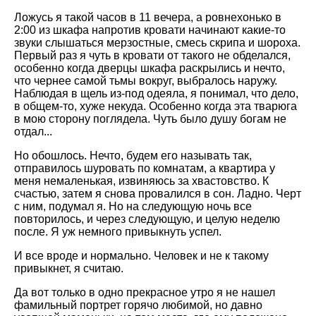
Ложусь я такой часов в 11 вечера, а ровнехонько в
2:00 из шкафа напротив кровати начинают какие-то
звуки слышаться мерзостные, смесь скрипа и шороха.
Первый раз я чуть в кровати от такого не обделался,
особенно когда дверцы шкафа раскрылись и нечто,
что чернее самой тьмы вокруг, выбралось наружу.
Наблюдая в щель из-под одеяла, я понимал, что дело,
в общем-то, хуже некуда. Особенно когда эта тварюга
в мою сторону поглядела. Чуть было душу богам не
отдал...
Но обошлось. Нечто, будем его называть так,
отправилось шуровать по комнатам, а квартира у
меня немаленькая, извиняюсь за хвастовство. К
счастью, затем я снова провалился в сон. Ладно. Черт
с ним, подумал я. Но на следующую ночь все
повторилось, и через следующую, и целую неделю
после. Я уж немного привыкнуть успел.
И все вроде и нормально. Человек и не к такому
привыкнет, я считаю.
Да вот только в одно прекрасное утро я не нашел
фамильный портрет горячо любимой, но давно