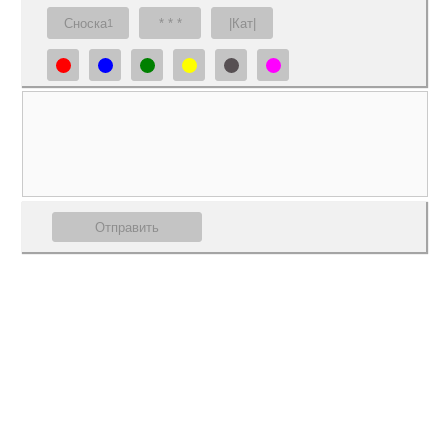
Сноска
* * *
|Кат|
1