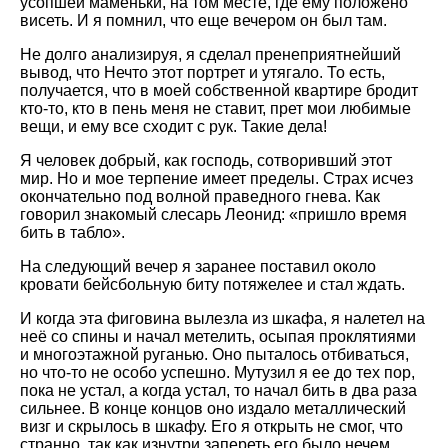
усопшей маменьки, на том месте, где ему положено
висеть. И я помнил, что еще вечером он был там.
Не долго анализируя, я сделал пренеприятнейший
вывод, что Нечто этот портрет и утягало. То есть,
получается, что в моей собственной квартире бродит
кто-то, кто в пень меня не ставит, прет мои любимые
вещи, и ему все сходит с рук. Такие дела!
Я человек добрый, как господь, сотворивший этот
мир. Но и мое терпение имеет пределы. Страх исчез
окончательно под волной праведного гнева. Как
говорил знакомый слесарь Леонид: «пришло время
бить в табло».
На следующий вечер я заранее поставил около
кровати бейсбольную биту потяжелее и стал ждать.
И когда эта фиговина вылезла из шкафа, я налетел на
неё со спины и начал метелить, осыпая проклятиями
и многоэтажной руганью. Оно пыталось отбиваться,
но что-то не особо успешно. Мутузил я ее до тех пор,
пока не устал, а когда устал, то начал бить в два раза
сильнее. В конце концов оно издало металлический
визг и скрылось в шкафу. Его я открыть не смог, что
странно, так как изнутри запереть его было нечем.