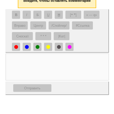
Войдите, чтобы оставлять комментарии
B
I
S
U
H
[❝ ❞]
— q
Вправо
Центр
/Спойлер/
#Ссылка
Сноска
* * *
|Кат|
1