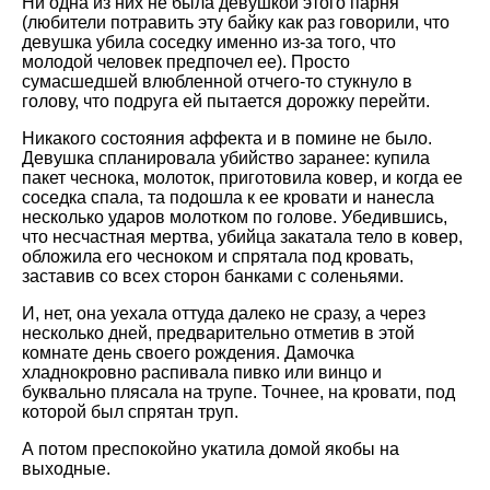
Ни одна из них не была девушкой этого парня
(любители потравить эту байку как раз говорили, что
девушка убила соседку именно из-за того, что
молодой человек предпочел ее). Просто
сумасшедшей влюбленной отчего-то стукнуло в
голову, что подруга ей пытается дорожку перейти.
Никакого состояния аффекта и в помине не было.
Девушка спланировала убийство заранее: купила
пакет чеснока, молоток, приготовила ковер, и когда ее
соседка спала, та подошла к ее кровати и нанесла
несколько ударов молотком по голове. Убедившись,
что несчастная мертва, убийца закатала тело в ковер,
обложила его чесноком и спрятала под кровать,
заставив со всех сторон банками с соленьями.
И, нет, она уехала оттуда далеко не сразу, а через
несколько дней, предварительно отметив в этой
комнате день своего рождения. Дамочка
хладнокровно распивала пивко или винцо и
буквально плясала на трупе. Точнее, на кровати, под
которой был спрятан труп.
А потом преспокойно укатила домой якобы на
выходные.