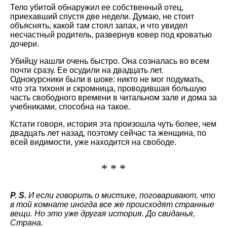
Тело убитой обнаружил ее собственный отец,
приехавший спустя две недели. Думаю, не стоит
объяснять, какой там стоял запах, и что увидел
несчастный родитель, развернув ковер под кроватью
дочери.
Убийцу нашли очень быстро. Она созналась во всем
почти сразу. Ее осудили на двадцать лет.
Однокурсники были в шоке: никто не мог подумать,
что эта тихоня и скромница, проводившая большую
часть свободного времени в читальном зале и дома за
учебниками, способна на такое.
Кстати говоря, история эта произошла чуть более, чем
двадцать лет назад, поэтому сейчас та женщина, по
всей видимости, уже находится на свободе.
* * *
P. S.
И если говорить о мистике, поговаривают, что
в той комнате иногда все же происходят странные
вещи. Но это уже другая история. До свиданья,
Страна.