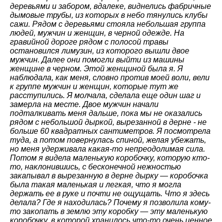
деревьями и забором, вдалеке, виднелись фабричные
дымовые трубы, из которых в небо тянулись клубы
сажи. Рядом с деревьями стояла небольшая группа
людей, мужчин и женщин, в черной одежде. На
гравийной дороге рядом с полосой травы
остановился лимузин, из которого вышли двое
мужчин. Далее они помогли выйти из машины
женщине в черном. Этой женщиной была я. Я
наблюдала, как меня, словно против моей воли, вели
к группе мужчин и женщин, которые тут же
расступились. Я молчала, сделала еще один шаг и
замерла на месте. Двое мужчин начали
подталкивать меня дальше, пока мы не оказались
рядом с небольшой дыркой, вырезанной в дерне - не
больше 60 квадратных сантиметров. Я посмотрела
туда, а потом повернулась спиной, желая убежать,
но меня удерживала какая-то непреодолимая сила.
Потом я видела маленькую коробочку, которую кто-
то, наклонившись, с бесконечной нежностью
закапывал в вырезанную в дерне дырку — коробочка
была такая маленькая и легкая, что я могла
держать ее в руке и почти не ощущать. Что я здесь
делала? Где я находилась? Почему я позволила кому-
то закопать в землю эту коробку — эту маленькую
коробочку, в которой хранилось что-то очень ценное