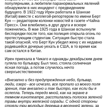
популярными, а любители паранормальных явлений
обнаружили в них инцидент с предвидением
будущего. В 1922 году Ирен работала в Шанхае
(Китай) вместе с коллегой-репортером по имени Берт
Кун — редактором колонки новостей в газете «Чайна
Пресс». Они влюбились в друг друга и вскоре
поженились. В мае 1925 года в Шанхае вспыхнули
беспорядки после того, как полиция открыла огонь по
протестующим студентам. Ситуация быстро стала
такой опасной, что Берт Кун убедил жену с их недавно
родившейся дочерью уехать в США, в то время как
сам остался в Китае.
Ирен приехала в Чикаго и однажды декабрьским днем
гуляла по бульвару. Был тихо, стояла солнечная
ясная погода, а потом случилось нечто
сверхъестественное:
«Внезапно и без предупреждения небо, бульвар,
люди, озеро - все исчезло, все пропало из моего поля
зрения, так внезапно и так быстро, как если бы я
ослепла. Теперь передо мной, как на экране в
темном кинотеатре, расстилалась полоска зеленой
травы внутри железной ограды. С одной стороны
стояли три молодых деревца в весенней зелени, за