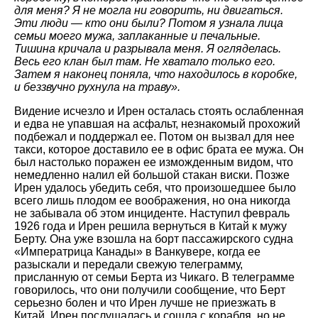
для меня? Я не могла ни говорить, ни двигаться.
Эти люди — кто они были? Потом я узнала лица
семьи моего мужа, заплаканные и печальные.
Тишина кричала и разрывала меня. Я огляделась.
Весь его клан был там. Не хватало только его.
Затем я наконец поняла, что находилось в коробке,
и беззвучно рухнула на траву».
Видение исчезло и Ирен осталась стоять ослабленная
и едва не упавшая на асфальт, незнакомый прохожий
подбежал и поддержал ее. Потом он вызвал для нее
такси, которое доставило ее в офис брата ее мужа. Он
был настолько поражен ее изможденным видом, что
немедленно налил ей большой стакан виски. Позже
Ирен удалось убедить себя, что произошедшее было
всего лишь плодом ее воображения, но она никогда
не забывала об этом инциденте. Наступил февраль
1926 года и Ирен решила вернуться в Китай к мужу
Берту. Она уже взошла на борт пассажирского судна
«Императрица Канады» в Ванкувере, когда ее
разыскали и передали свежую телеграмму,
присланную от семьи Берта из Чикаго. В телеграмме
говорилось, что они получили сообщение, что Берт
серьезно болен и что Ирен лучше не приезжать в
Китай. Ирен послушалась и сошла с корабля, но не