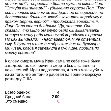
не так ли?", - спросила я брата мужа по имени Пол.
"Откуда ты знаешь?" - удивленно спросил Пол. "Там
есть только маленькое квадратное отверстие, но
достаточно большое, чтобы закопать коробочку с
прахом Берта, верно?", - продолжала говорить я.
Лицо Пола стало бледным. "Да, это так. Они
сказали, что было бы глупо было бы выкапывать
полную могилу ради маленькой коробочки с прахом.
Но как вы узнали?" - настаивал он. Я не ответила
ему. Я думала о том декабрьском дне на бульваре
Мичиган, когда я заглянула в будущее, прошла по
мосту времени".
К слову, смерть мужа Ирен сама по себе тоже была
загадкой, так как причина смерти была заявлена
неизвестной. Ирен подозревала, что его могли убить
из-за того, что он тайно работал на военно-морскую
разведку США.
Всего оценок:
4
Средний балл:
2.00
Это смешно:
0