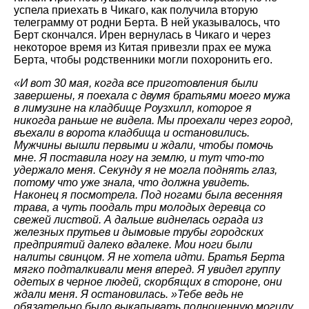
успела приехать в Чикаго, как получила вторую
телеграмму от родни Берта. В ней указывалось, что
Берт скончался. Ирен вернулась в Чикаго и через
некоторое время из Китая привезли прах ее мужа
Берта, чтобы родственники могли похоронить его.
«И вот 30 мая, когда все приготовления были
завершены, я поехала с двумя братьями моего мужа
в лимузине на кладбище Роузхилл, которое я
никогда раньше не видела. Мы проехали через город,
въехали в ворота кладбища и остановились.
Мужчины вышли первыми и ждали, чтобы помочь
мне. Я поставила ногу на землю, и тут что-то
удержало меня. Секунду я не могла поднять глаз,
потому что уже знала, что должна увидеть.
Наконец я посмотрела. Под ногами была весенняя
трава, а чуть поодаль три молодых деревца со
свежей листвой. А дальше виднелась ограда из
железных прутьев и дымовые трубы городских
предприятий далеко вдалеке. Мои ноги были
налиты свинцом. Я не хотела идти. Братья Берта
мягко подталкивали меня вперед. Я увидел группу
одетых в черное людей, скорбящих в стороне, они
ждали меня. Я остановилась. »Тебе ведь не
обязательно было выкапывать полноценную могилу,