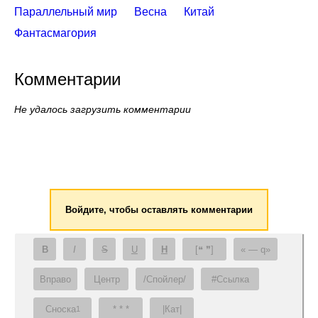
Параллельный мир
Весна
Китай
Фантасмагория
Комментарии
Не удалось загрузить комментарии
Войдите, чтобы оставлять комментарии
B
I
S
U
H
[❝ ❞]
— q
Вправо
Центр
/Спойлер/
#Ссылка
Сноска
* * *
|Кат|
1