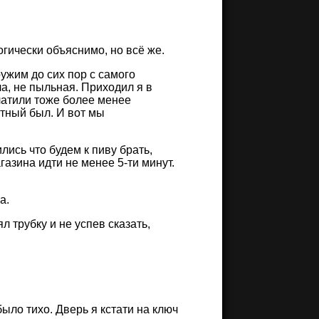
гически объяснимо, но всё же.
ружим до сих пор с самого
а, не пыльная. Приходил я в
Платили тоже более менее
отный был. И вот мы
лись что будем к пиву брать,
агазина идти не менее 5-ти минут.
а.
л трубку и не успев сказать,
было тихо. Дверь я кстати на ключ