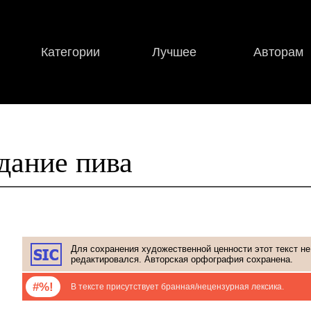
Категории
Лучшее
Авторам
ание пива
Для сохранения художественной ценности этот текст не
редактировался. Авторская орфография сохранена.
#%!
В тексте присутствует бранная/нецензурная лексика.