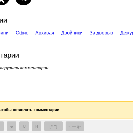
ии
рипи
Офис
Архивач
Двойники
За дверью
Дежу
тарии
загрузить комментарии
 чтобы оставлять комментарии
S
U
H
[❝ ❞]
— q