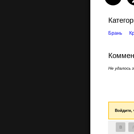
Категор
Брань
К
Коммен
Не удалось 
Войдите,
B
I