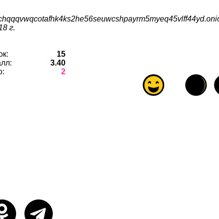
ivachqqqvwqcotafhk4ks2he56seuwcshpayrm5myeq45vlff44yd.oni
8 г.
ок:
15
лл:
3.40
о:
2