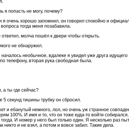
л.
ь я попасть не могу, почему?
ти я очень хорошо запомнил, он говорил спокойно и официал
 вопроса тогда меня позабавила.
е ответил, молча пошёл к двери чтобы открыть.
икого не обнаружил.
и началось необычное, вдалеке я увидел уже друга идущего 
 по телефону, вторая рука свободная была.
 а ты где сейчас?
е 5 секунд тишины трубку он сбросил.
ет и ебанутый немного, лол, но очень уж странное совпаде
рям 100%. И имя и то, что он тоже куда-то войти собирался.
тогда. И номер у него был только один. Я несколько раз пы
ак никто и не взял, а потом и вовсе забил. Такие дела.