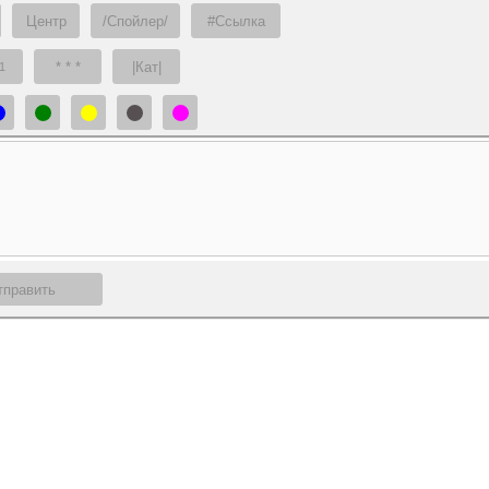
Центр
/Спойлер/
#Ссылка
* * *
|Кат|
1