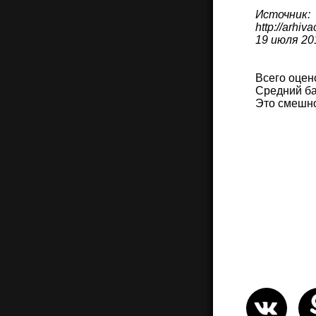
Источник:
http://arh
19 июля 201
Всего оцен
Средний ба
Это смешн