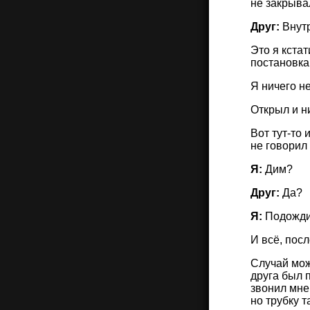
не закрыва
Друг:
Внутр
Это я кста
постановка
Я ничего н
Открыл и н
Вот тут-то 
не говорил
Я:
Дим?
Друг:
Да?
Я:
Подожди,
И всё, посл
Случай мож
друга был п
звонил мне 
но трубку т