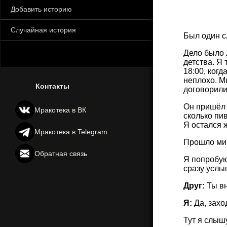
Добавить историю
Случайная история
Был один с
Дело было л
детства. Я
18:00, когд
неплохо. М
Контакты
договорили
Он пришёл в
Мракотека в ВК
сколько пив
Я остался 
Мракотека в Telegram
Прошло мин
Обратная связь
Я попробую 
сразу услы
Друг:
Ты в
Я:
Да, захо
Тут я слышу