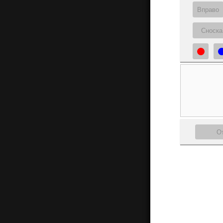
Вправо
Сноска