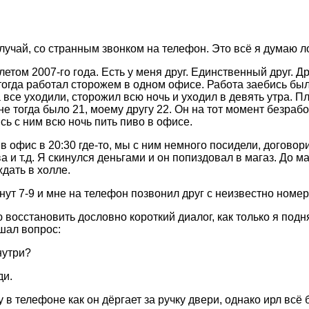
лучай, со странным звонком на телефон. Это всё я думаю ло
етом 2007-го года. Есть у меня друг. Единственный друг. Д
 тогда работал сторожем в одном офисе. Работа заебись был
а все уходили, сторожил всю ночь и уходил в девять утра. 
не тогда было 21, моему другу 22. Он на тот момент безраб
сь с ним всю ночь пить пиво в офисе.
 офис в 20:30 где-то, мы с ним немного посидели, договори
а и т.д. Я скинулся деньгами и он попиздовал в магаз. До м
ждать в холле.
ут 7-9 и мне на телефон позвонил друг с неизвестно номер
восстановить дословно короткий диалог, как только я подня
шал вопрос:
нутри?
ди.
 в телефоне как он дёргает за ручку двери, однако ирл всё 