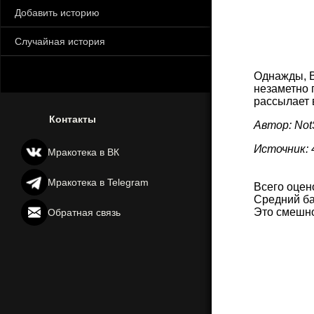
Добавить историю
Случайная история
Однажды, В
незаметно п
рассылает в
Контакты
Автор: Not
Источник: 4
Мракотека в ВК
Мракотека в Telegram
Всего оцен
Средний ба
Это смешн
Обратная связь