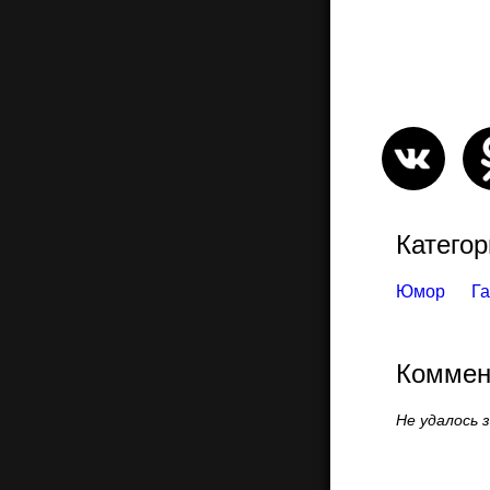
Категор
Юмор
Г
Коммен
Не удалось 