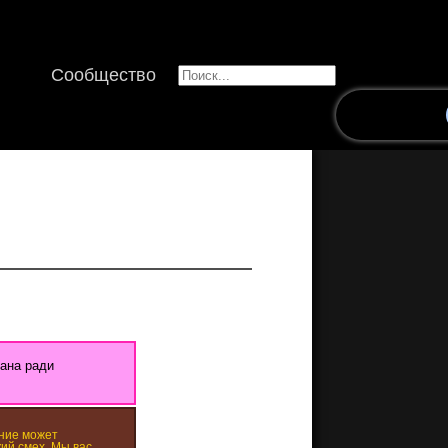
Сообщество
сана ради
ние может
ий смех. Мы вас