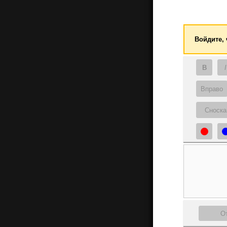
Войдите,
B
I
Вправо
Сноска