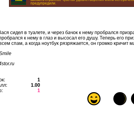
предупредили.
ася сидел в туалете, и через бачок к нему пробрался призра
робрался к нему в глаз и высосал его душу. Теперь его при
сем спам, а когда ноутбук рязряжается, он громко кричит м
Smile
stor.ru
ок:
1
лл:
1.00
о:
1