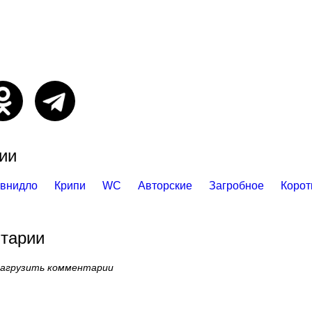
ии
авнидло
Крипи
WC
Авторские
Загробное
Корот
тарии
загрузить комментарии