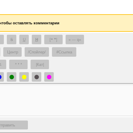
 чтобы оставлять комментарии
S
U
H
[❝ ❞]
— q
Центр
/Спойлер/
#Ссылка
* * *
|Кат|
1