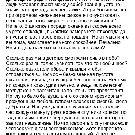
люди устанавливают между собой границы, это не
значит что природа делает также. И при большом, нет,
при огромном желании вы сможете почувствовать
себя частью этого мира. Что от этого изменится?
Ничего. В шлюпке посреди океана вы скорее всего
умрете от жажды, в Арктике замёрзнете от холода да
и пустыня вас наверняка не пощадит. Но от мысли что
вы дома, вам станет немного спокойнее. Печально.
Но что делать если вы оказались вне дома?
Сколько раз мы в детстве смотрели ночью в небо?
Сколько раз пытались увидеть там что-то необычное?
Сколько раз хотели обрести крылья чтобы
отправиться в.. Космос – безжизненная пустота,
пугающая тишина, чарующая бесконечность. Нет ему
ни конца ни края, удивительно, а ведь человеческий
мозг даже не рассчитан на то чтобы это представить.
Но глупо было бы думать что со своим чрезмерным
врожденным любопытством человек не смог бы сюда
добраться. Нас уже давно не удивляет что каждый
час, каждую минуту рукотворные спутники колесят по
заданной им орбите, передавая сигналы от которой
зависит наша жизнь. Но что говорить о спутниках если
человек уже и сам покорил космос. Хотя вопрос кто
кого покорил еще достаточно спорный. И тем не