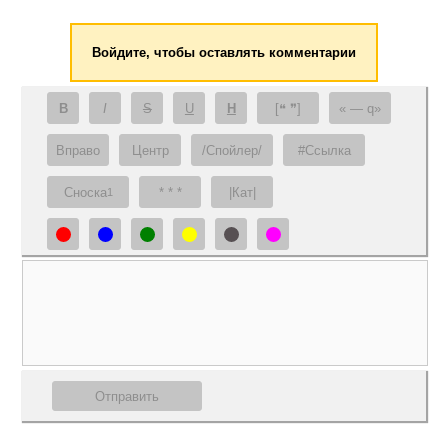
Войдите, чтобы оставлять комментарии
B
I
S
U
H
[❝ ❞]
— q
Вправо
Центр
/Спойлер/
#Ссылка
Сноска
* * *
|Кат|
1