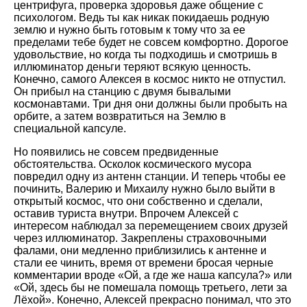
центрифуга, проверка здоровья даже общение с
психологом. Ведь ты как никак покидаешь родную
землю и нужно быть готовым к тому что за ее
пределами тебе будет не совсем комфортно. Дорогое
удовольствие, но когда ты подходишь и смотришь в
иллюминатор деньги теряют всякую ценность.
Конечно, самого Алексея в космос никто не отпустил.
Он прибыл на станцию с двумя бывалыми
космонавтами. Три дня они должны были пробыть на
орбите, а затем возвратиться на Землю в
специальной капсуле.
Но появились не совсем предвиденные
обстоятельства. Осколок космического мусора
повредил одну из антенн станции. И теперь чтобы ее
починить, Валерию и Михаилу нужно было выйти в
открытый космос, что они собственно и сделали,
оставив туриста внутри. Впрочем Алексей с
интересом наблюдал за перемещением своих друзей
через иллюминатор. Закреплены страховочными
фалами, они медленно приблизились к антенне и
стали ее чинить, время от времени бросая черные
комментарии вроде «Ой, а где же наша капсула?» или
«Ой, здесь бы не помешала помощь третьего, лети за
Лёхой». Конечно, Алексей прекрасно понимал, что это