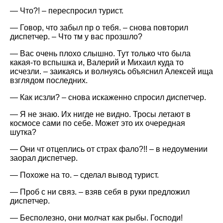
— Что?! – переспросил турист.
— Говор, что забыл пр о тебя. – снова повторил
диспетчер. – Что тм у вас прозшло?
— Вас очень плохо слышно. Тут только что была
какая-то вспышка и, Валерий и Михаил куда то
исчезли. – заикаясь и волнуясь объяснил Алексей ища
взглядом последних.
— Как исзли? – снова искаженно спросил диспетчер.
— Я не знаю. Их нигде не видно. Тросы летают в
космосе сами по себе. Может это их очередная
шутка?
— Они чт отцеплись от страх фало?!! – в недоумении
заорал диспетчер.
— Похоже на то. – сделал вывод турист.
— Проб с ни связ. – взяв себя в руки предложил
диспетчер.
— Бесполезно, они молчат как рыбы. Господи!