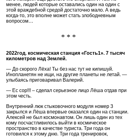
менее, людей которые оставались один на один с
этой враждебной средой достаточно мало. А ведь
когда-то, это вполне может стать злободневным
вопросом…
* * *
2022год. космическая станция «Гость1». 7 тысяч
километров над Землей.
— До скорого Лёха! Ты без нас тут не кипишуй.
Инопланетян не ищи, на другие планеты не летай. —
улыбаясь приговаривал Валерий.
— Ес сор!!! – сделал серьезное лицо Лёша отдав при
этом честь.
Внутренний люк стыковочного модуля номер 3
закрылся и Лёша впервые оказался один на станции.
Алексей не был космонавтом. Он лишь один из тех
кому посчастливилось выйти в космическое
пространство в качестве туриста. Три года он
готовился к этому дню. Три года тренировок,