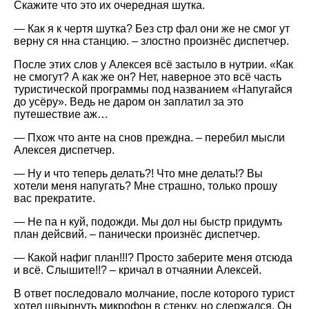
Скажите что это их очередная шутка.
— Как я к чертя шутка? Без стр фал они же не смог ут
верну ся нна станцию. – злостно произнёс диспетчер.
После этих слов у Алексея всё застыло в нутрии. «Как
не смогут? А как же он? Нет, наверное это всё часть
туристической программы под названием «Напугайся
до усёру». Ведь не даром он заплатил за это
путешествие аж…
— Пхож что анте на снов преждна. – перебил мысли
Алексея диспетчер.
— Ну и что теперь делать?! Что мне делать!? Вы
хотели меня напугать? Мне страшно, только прошу
вас прекратите.
— Не па н куй, подожди. Мы дол ны быстр придумть
план дейсвий. – панически произнёс диспетчер.
— Какой нафиг план!!!? Просто заберите меня отсюда
и всё. Слышите!!? – кричал в отчаянии Алексей.
В ответ последовало молчание, после которого турист
хотел швырнуть микрофон в стенку, но сдержался. Он