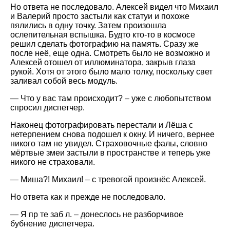
Но ответа не последовало. Алексей видел что Михаил
и Валерий просто застыли как статуи и похоже
пялились в одну точку. Затем произошла
ослепительная вспышка. Будто кто-то в космосе
решил сделать фотографию на память. Сразу же
после неё, еще одна. Смотреть было не возможно и
Алексей отошел от иллюминатора, закрыв глаза
рукой. Хотя от этого было мало толку, поскольку свет
заливал собой весь модуль.
— Что у вас там происходит? – уже с любопытством
спросил диспетчер.
Наконец фотографировать перестали и Лёша с
нетерпением снова подошел к окну. И ничего, вернее
никого там не увидел. Страховочные фалы, словно
мёртвые змеи застыли в пространстве и теперь уже
никого не страховали.
— Миша?! Михаил! – с тревогой произнёс Алексей.
Но ответа как и прежде не последовало.
— Я пр те заб л. – донеслось не разборчивое
бубнение диспетчера.