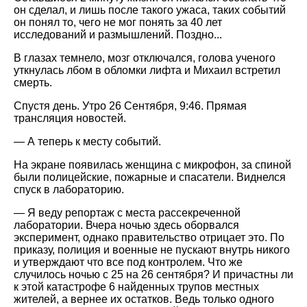
он сделал, и лишь после такого ужаса, таких событий
он понял то, чего не мог понять за 40 лет
исследований и размышлений. Поздно...
В глазах темнело, мозг отключался, голова ученого
уткнулась лбом в обломки лифта и Михаил встретил
смерть.
Спустя день. Утро 26 Сентября, 9:46. Прямая
трансляция новостей.
— А теперь к месту событий.
На экране появилась женщина с микрофон, за спиной
были полицейские, пожарные и спасатели. Виднелся
спуск в лабораторию.
— Я веду репортаж с места рассекреченной
лаборатории. Вчера ночью здесь оборвался
эксперимент, однако правительство отрицает это. По
приказу, полиция и военные не пускают внутрь никого
и утверждают что все под контролем. Что же
случилось ночью с 25 на 26 сентября? И причастны ли
к этой катастрофе 6 найденных трупов местных
жителей, а вернее их остатков. Ведь только одного