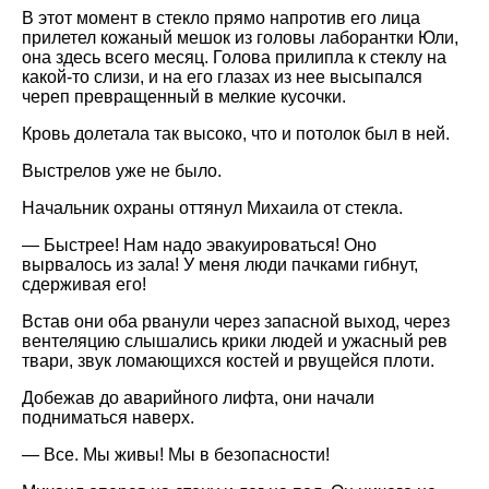
В этот момент в стекло прямо напротив его лица
прилетел кожаный мешок из головы лаборантки Юли,
она здесь всего месяц. Голова прилипла к стеклу на
какой-то слизи, и на его глазах из нее высыпался
череп превращенный в мелкие кусочки.
Кровь долетала так высоко, что и потолок был в ней.
Выстрелов уже не было.
Начальник охраны оттянул Михаила от стекла.
— Быстрее! Нам надо эвакуироваться! Оно
вырвалось из зала! У меня люди пачками гибнут,
сдерживая его!
Встав они оба рванули через запасной выход, через
вентеляцию слышались крики людей и ужасный рев
твари, звук ломающихся костей и рвущейся плоти.
Добежав до аварийного лифта, они начали
подниматься наверх.
— Все. Мы живы! Мы в безопасности!