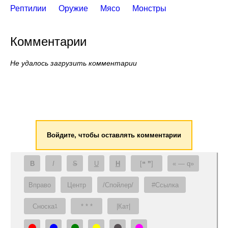
Рептилии
Оружие
Мясо
Монстры
Комментарии
Не удалось загрузить комментарии
Войдите, чтобы оставлять комментарии
B
I
S
U
H
[❝ ❞]
— q
Вправо
Центр
/Спойлер/
#Ссылка
Сноска
* * *
|Кат|
1