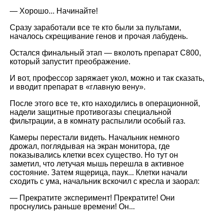
— Хорошо... Начинайте!
Сразу заработали все те кто были за пультами,
началось скрещивание генов и прочая лабудень.
Остался финальный этап — вколоть препарат С800,
который запустит преображение.
И вот, профессор заряжает укол, можно и так сказать,
и вводит препарат в «главную вену».
После этого все те, кто находились в операционной,
надели защитные противогазы специальной
фильтрации, а в комнату распылили особый газ.
Камеры перестали видеть. Начальник немного
дрожал, поглядывая на экран монитора, где
показывались клетки всех существо. Но тут он
заметил, что летучая мышь перешла в активное
состояние. Затем ящерица, паук... Клетки начали
сходить с ума, начальник вскочил с кресла и заорал:
— Прекратите эксперимент! Прекратите! Они
проснулись раньше времени! Он...