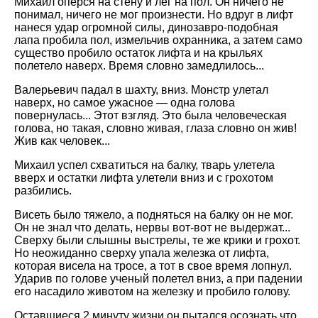
Михаил оперся на стену и лег на пол. Он ничего не
понимал, ничего не мог произнести. Но вдруг в лифт
нанеся удар огромной силы, динозавро-подобная
лапа пробила пол, измельчив охранника, а затем само
существо пробило остаток лифта и на крыльях
полетело наверх. Время словно замедлилось...
Валерьевич падал в шахту, вниз. Монстр улетал
наверх, но самое ужасное — одна голова
повернулась... Этот взгляд. Это была человеческая
голова, но такая, словно живая, глаза словно он жив!
Жив как человек...
Михаил успел схватиться на балку, тварь улетела
вверх и остатки лифта улетели вниз и с грохотом
разбились.
Висеть было тяжело, а подняться на балку он не мог.
Он не знал что делать, нервы вот-вот не выдержат...
Сверху были слышны выстрелы, те же крики и грохот.
Но неожиданно сверху упала железка от лифта,
которая висела на тросе, а тот в свое время лопнул.
Ударив по голове ученый полетел вниз, а при падении
его насадило животом на железку и пробило голову.
Оставшиеся 2 минуту жизни он пытался осознать что