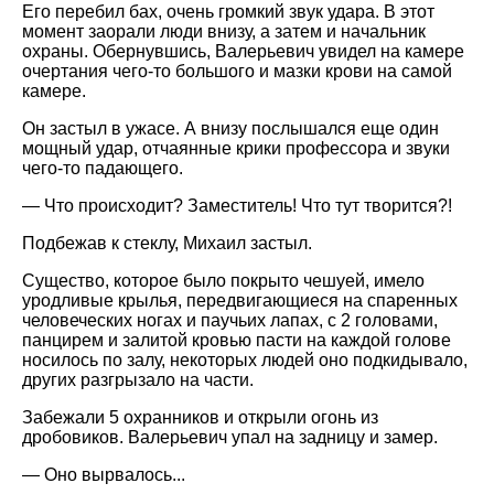
Его перебил бах, очень громкий звук удара. В этот
момент заорали люди внизу, а затем и начальник
охраны. Обернувшись, Валерьевич увидел на камере
очертания чего-то большого и мазки крови на самой
камере.
Он застыл в ужасе. А внизу послышался еще один
мощный удар, отчаянные крики профессора и звуки
чего-то падающего.
— Что происходит? Заместитель! Что тут творится?!
Подбежав к стеклу, Михаил застыл.
Существо, которое было покрыто чешуей, имело
уродливые крылья, передвигающиеся на спаренных
человеческих ногах и паучьих лапах, с 2 головами,
панцирем и залитой кровью пасти на каждой голове
носилось по залу, некоторых людей оно подкидывало,
других разгрызало на части.
Забежали 5 охранников и открыли огонь из
дробовиков. Валерьевич упал на задницу и замер.
— Оно вырвалось...