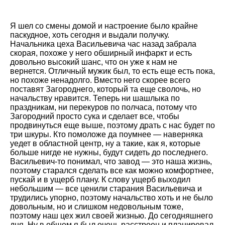
Я шел со смены домой и настроение было крайне
паскудное, хоть сегодня и выдали получку.
Начальника цеха Васильевича час назад забрала
скорая, похоже у него обширный инфаркт и есть
довольно высокий шанс, что он уже к нам не
вернется. Отличный мужик был, то есть еще есть пока,
но похоже ненадолго. Вместо него скорее всего
поставят Загороднего, который та еще сволочь, но
начальству нравится. Теперь ни шашлыка по
праздникам, ни перекуров по полчаса, потому что
Загородний просто сука и сделает все, чтобы
продвинуться еще выше, поэтому драть с нас будет по
три шкуры. Кто помоложе да поумнее — наверняка
уедет в областной центр, ну а такие, как я, которые
больше нигде не нужны, будут сидеть до последнего.
Васильевич-то понимал, что завод — это наша жизнь,
поэтому старался сделать все как можно комфортнее,
пускай и в ущерб плану. К слову ущерб выходил
небольшим — все ценили старания Васильевича и
трудились упорно, поэтому начальство хоть и не было
довольным, но и слишком недовольным тоже,
поэтому наш цех жил своей жизнью. До сегодняшнего
дня. Ну в общем я был очень расстроен и планировал