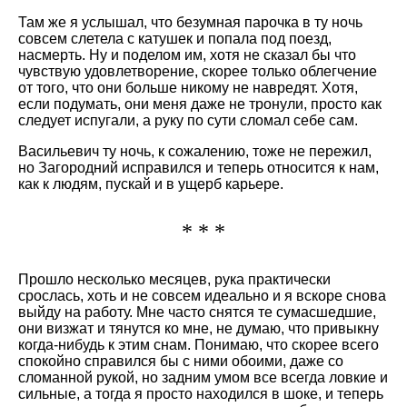
Там же я услышал, что безумная парочка в ту ночь
совсем слетела с катушек и попала под поезд,
насмерть. Ну и поделом им, хотя не сказал бы что
чувствую удовлетворение, скорее только облегчение
от того, что они больше никому не навредят. Хотя,
если подумать, они меня даже не тронули, просто как
следует испугали, а руку по сути сломал себе сам.
Васильевич ту ночь, к сожалению, тоже не пережил,
но Загородний исправился и теперь относится к нам,
как к людям, пускай и в ущерб карьере.
* * *
Прошло несколько месяцев, рука практически
срослась, хоть и не совсем идеально и я вскоре снова
выйду на работу. Мне часто снятся те сумасшедшие,
они визжат и тянутся ко мне, не думаю, что привыкну
когда-нибудь к этим снам. Понимаю, что скорее всего
спокойно справился бы с ними обоими, даже со
сломанной рукой, но задним умом все всегда ловкие и
сильные, а тогда я просто находился в шоке, и теперь