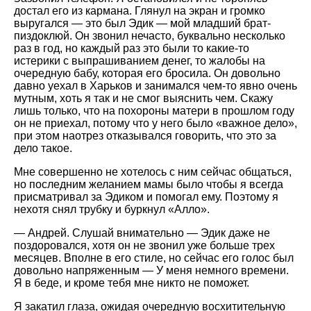
достал его из кармана. Глянул на экран и громко
выругался — это был Эдик — мой младший брат-
пиздоклюй. Он звонил нечасто, буквально несколько
раз в год, но каждый раз это были то какие-то
истерики с выпрашиванием денег, то жалобы на
очередную бабу, которая его бросила. Он довольно
давно уехал в Харьков и занимался чем-то явно очень
мутным, хоть я так и не смог выяснить чем. Скажу
лишь только, что на похороны матери в прошлом году
он не приехал, потому что у него было «важное дело»,
при этом наотрез отказывался говорить, что это за
дело такое.
Мне совершенно не хотелось с ним сейчас общаться,
но последним желанием мамы было чтобы я всегда
присматривал за Эдиком и помогал ему. Поэтому я
нехотя снял трубку и буркнул «Алло».
— Андрей. Слушай внимательно — Эдик даже не
поздоровался, хотя он не звонил уже больше трех
месяцев. Вполне в его стиле, но сейчас его голос был
довольно напряженным — У меня немного времени.
Я в беде, и кроме тебя мне никто не поможет.
Я закатил глаза, ожидая очередную восхитительную