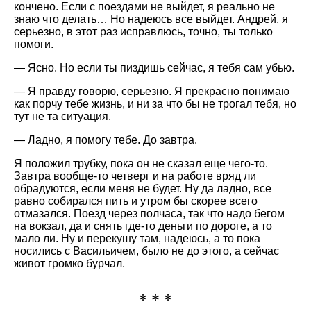
кончено. Если с поездами не выйдет, я реально не
знаю что делать… Но надеюсь все выйдет. Андрей, я
серьезно, в этот раз исправлюсь, точно, ты только
помоги.
— Ясно. Но если ты пиздишь сейчас, я тебя сам убью.
— Я правду говорю, серьезно. Я прекрасно понимаю
как порчу тебе жизнь, и ни за что бы не трогал тебя, но
тут не та ситуация.
— Ладно, я помогу тебе. До завтра.
Я положил трубку, пока он не сказал еще чего-то.
Завтра вообще-то четверг и на работе вряд ли
обрадуются, если меня не будет. Ну да ладно, все
равно собирался пить и утром бы скорее всего
отмазался. Поезд через полчаса, так что надо бегом
на вокзал, да и снять где-то деньги по дороге, а то
мало ли. Ну и перекушу там, надеюсь, а то пока
носились с Васильичем, было не до этого, а сейчас
живот громко бурчал.
* * *