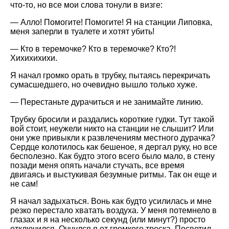
что-то, но все мои слова тонули в визге:
— Алло! Помогите! Помогите! Я на станции Липовка,
меня заперли в туалете и хотят убить!
— Кто в теремочке? Кто в теремочке? Кто?!
Хихихихихи.
Я начал громко орать в трубку, пытаясь перекричать
сумасшедшего, но очевидно вышло только хуже.
— Перестаньте дурачиться и не занимайте линию.
Трубку бросили и раздались короткие гудки. Тут такой
вой стоит, неужели никто на станции не слышит? Или
они уже привыкли к развлечениям местного дурачка?
Сердце колотилось как бешеное, я дергал руку, но все
бесполезно. Как будто этого всего было мало, в стену
позади меня опять начали стучать, все время
двигаясь и выстукивая безумные ритмы. Так он еще и
не сам!
Я начал задыхаться. Вонь как будто усилилась и мне
резко перестало хватать воздуха. У меня потемнело в
глазах и я на несколько секунд (или минут?) просто
отключился. Очнулся я от громкого треска. Посветил