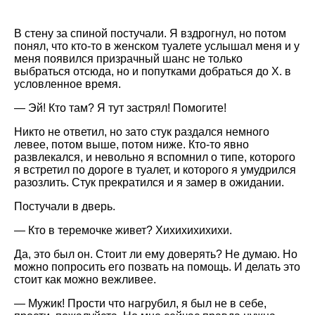
В стену за спиной постучали. Я вздрогнул, но потом
понял, что кто-то в женском туалете услышал меня и у
меня появился призрачный шанс не только
выбраться отсюда, но и попутками добраться до Х. в
условленное время.
— Эй! Кто там? Я тут застрял! Помогите!
Никто не ответил, но зато стук раздался немного
левее, потом выше, потом ниже. Кто-то явно
развлекался, и невольно я вспомнил о типе, которого
я встретил по дороге в туалет, и которого я умудрился
разозлить. Стук прекратился и я замер в ожидании.
Постучали в дверь.
— Кто в теремочке живет? Хихихихихихи.
Да, это был он. Стоит ли ему доверять? Не думаю. Но
можно попросить его позвать на помощь. И делать это
стоит как можно вежливее.
— Мужик! Прости что нагрубил, я был не в себе,