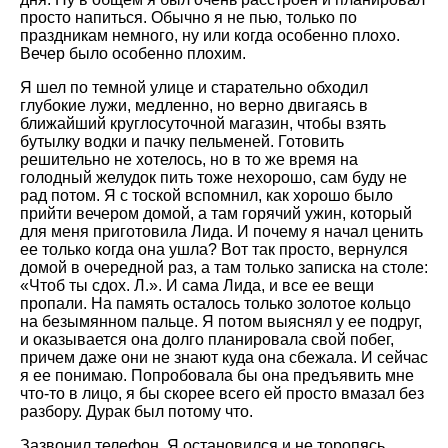
просто напиться. Обычно я не пью, только по
праздникам немного, ну или когда особенно плохо.
Вечер было особенно плохим.
Я шел по темной улице и старательно обходил
глубокие лужи, медленно, но верно двигаясь в
ближайший круглосуточной магазин, чтобы взять
бутылку водки и пачку пельменей. Готовить
решительно не хотелось, но в то же время на
голодный желудок пить тоже нехорошо, сам буду не
рад потом. Я с тоской вспомнил, как хорошо было
прийти вечером домой, а там горячий ужин, который
для меня приготовила Лида. И почему я начал ценить
ее только когда она ушла? Вот так просто, вернулся
домой в очередной раз, а там только записка на столе:
«Чтоб ты сдох. Л.». И сама Лида, и все ее вещи
пропали. На память осталось только золотое кольцо
на безымянном пальце. Я потом выяснял у ее подруг,
и оказывается она долго планировала свой побег,
причем даже они не знают куда она сбежала. И сейчас
я ее понимаю. Попробовала бы она предъявить мне
что-то в лицо, я бы скорее всего ей просто вмазал без
разбору. Дурак был потому что.
Зазвонил телефон. Я остановился и не торопясь