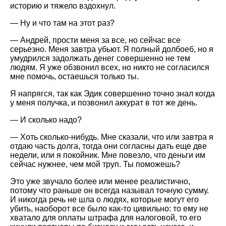
историю и тяжело вздохнул.
— Ну и что там на этот раз?
— Андрей, прости меня за все, но сейчас все
серьезно. Меня завтра убьют. Я полный долбоеб, но я
умудрился задолжать денег совершенно не тем
людям. Я уже обзвонил всех, но никто не согласился
мне помочь, остаешься только ты.
Я напрягся, так как Эдик совершенно точно знал когда
у меня получка, и позвонил аккурат в тот же день.
— И сколько надо?
— Хоть сколько-нибудь. Мне сказали, что или завтра я
отдаю часть долга, тогда они согласны дать еще две
недели, или я покойник. Мне повезло, что деньги им
сейчас нужнее, чем мой труп. Ты поможешь?
Это уже звучало более или менее реалистично,
потому что раньше он всегда называл точную сумму.
И никогда речь не шла о людях, которые могут его
убить, наоборот все было как-то цивильно: то ему не
хватало для оплаты штрафа для налоговой, то его