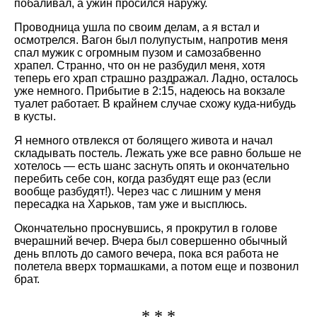
побаливал, а ужин просился наружу.
Проводница ушла по своим делам, а я встал и
осмотрелся. Вагон был полупустым, напротив меня
спал мужик с огромным пузом и самозабвенно
храпел. Странно, что он не разбудил меня, хотя
теперь его храп страшно раздражал. Ладно, осталось
уже немного. Прибытие в 2:15, надеюсь на вокзале
туалет работает. В крайнем случае схожу куда-нибудь
в кусты.
Я немного отвлекся от болящего живота и начал
складывать постель. Лежать уже все равно больше не
хотелось — есть шанс заснуть опять и окончательно
перебить себе сон, когда разбудят еще раз (если
вообще разбудят!). Через час с лишним у меня
пересадка на Харьков, там уже и высплюсь.
Окончательно проснувшись, я прокрутил в голове
вчерашний вечер. Вчера был совершенно обычный
день вплоть до самого вечера, пока вся работа не
полетела вверх тормашками, а потом еще и позвонил
брат.
* * *