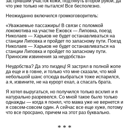
застрявший участок кожи, подтянуть второй рукой, да
что уже только не пытался! Все бесполезно.
Неожиданно включился громкоговоритель:
«Уважаемые пассажиры! В связи с поломкой
локомотива на участке Ежовск — Липовка, поезд
Николаев — Харьков не будет останавливаться на
станции Липовка и пройдет по запасному пути. Поезд
Николаев — Харьков не будет останавливаться на
станции Липовка и пройдет по запасному пути.
Приносим извинения за неудобства»
Неудобства? Да это пиздец! Я застрял в полной жопе
да еще и в говне, и только что мне сказали, что мой
небольшой шанс отсюда выбраться тоже испарился,
а я, извините, не на курорт ехал, а спасать брата.
Я хотел выругаться, но получился только всхлип и я
натурально разревелся. Со мной такое было только
однажды — когда я понял, что мама уже не вернется и
я совсем-совсем один. А сейчас все еще хуже, потому
что все просрано, причем на этот раз буквально.
* * *