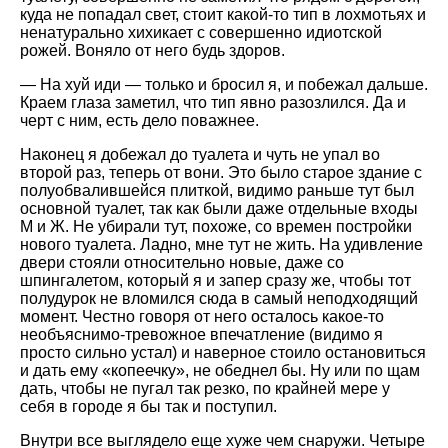
куда не попадал свет, стоит какой-то тип в лохмотьях и
ненатурально хихикает с совершенно идиотской
рожей. Воняло от него будь здоров.
— На хуй иди — только и бросил я, и побежал дальше.
Краем глаза заметил, что тип явно разозлился. Да и
черт с ним, есть дело поважнее.
Наконец я добежал до туалета и чуть не упал во
второй раз, теперь от вони. Это было старое здание с
полуобвалившейся плиткой, видимо раньше тут был
основной туалет, так как были даже отдельные входы
М и Ж. Не убирали тут, похоже, со времен постройки
нового туалета. Ладно, мне тут не жить. На удивление
двери стояли относительно новые, даже со
шпингалетом, который я и запер сразу же, чтобы тот
полудурок не вломился сюда в самый неподходящий
момент. Честно говоря от него осталось какое-то
необъяснимо-тревожное впечатление (видимо я
просто сильно устал) и наверное стоило остановиться
и дать ему «копеечку», не обеднел бы. Ну или по щам
дать, чтобы не пугал так резко, по крайней мере у
себя в городе я бы так и поступил.
Внутри все выглядело еще хуже чем снаружи. Четыре