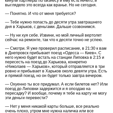
кинули партнеры по бизнесу и ему есть нечего, и
выглядело это всегда как вранье. Но не сегодня.
— Понятно. И что от меня требуется?
— Тебе нужно попасть до десяти утра завтрашнего
дня в Харьков, с деньгами. Дальше созвонимся.
— Ну ни хуя себе. Извини, но мой личный вертолет
сейчас на ремонте, так что к десяти точно не успею.
— Смотри. Я уже проверил расписание, в 21:30 к вам
в Днепровск прибывает поезд «Одесса — Киев». С
него нужно будет встать на станции Липовка в 2:15 и
пересесть на поезд до Харькова, конкретно
«Николаев — Харьков», который отправляется в три
ровно и прибывает в Харьков около девяти утра. Есть
и прямой поезд, но он будет только завтра вечером.
— Охуенно ты все придумал. А если билетов нет? Или
поезд до Липовки задержится и я опоздаю на
пересадку? И вообще, почему я тебе на карту не могу
эти деньги перевести?
— Нет у меня никакой карты больше, все реально
очень плохо, утром мне нужна наличка или все