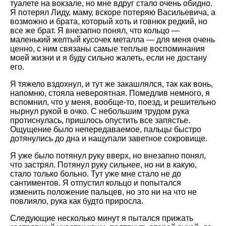
туалете на вокзале, но мне вдруг стало очень обидно.
Я потерял Лиду, маму, вскоре потеряю Васильевича, а
возможно и брата, который хоть и говнюк редкий, но
все же брат. Я внезапно понял, что кольцо —
маленький желтый кусочек металла — для меня очень
ценно, с ним связаны самые теплые воспоминания
моей жизни и я буду сильно жалеть, если не достану
его.
Я тяжело вздохнул, и тут же закашлялся, так как вонь,
напомню, стояла невероятная. Помедлив немного, я
вспомнил, что у меня, вообще-то, поезд, и решительно
нырнул рукой в очко. С небольшим трудом рука
протиснулась, пришлось опустить все запястье.
Ощущение было непередаваемое, пальцы быстро
дотянулись до дна и нащупали заветное сокровище.
Я уже было потянул руку вверх, но внезапно понял,
что застрял. Потянул руку сильнее, но ни в какую,
стало только больно. Тут уже мне стало не до
сантиментов. Я отпустил кольцо и попытался
изменить положение пальцев, но это ни на что не
повлияло, рука как будто приросла.
Следующие несколько минут я пытался прижать