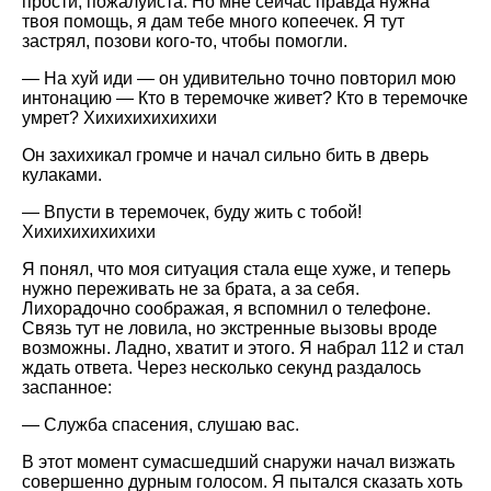
прости, пожалуйста. Но мне сейчас правда нужна
твоя помощь, я дам тебе много копеечек. Я тут
застрял, позови кого-то, чтобы помогли.
— На хуй иди — он удивительно точно повторил мою
интонацию — Кто в теремочке живет? Кто в теремочке
умрет? Хихихихихихихи
Он захихикал громче и начал сильно бить в дверь
кулаками.
— Впусти в теремочек, буду жить с тобой!
Хихихихихихихи
Я понял, что моя ситуация стала еще хуже, и теперь
нужно переживать не за брата, а за себя.
Лихорадочно соображая, я вспомнил о телефоне.
Связь тут не ловила, но экстренные вызовы вроде
возможны. Ладно, хватит и этого. Я набрал 112 и стал
ждать ответа. Через несколько секунд раздалось
заспанное:
— Служба спасения, слушаю вас.
В этот момент сумасшедший снаружи начал визжать
совершенно дурным голосом. Я пытался сказать хоть