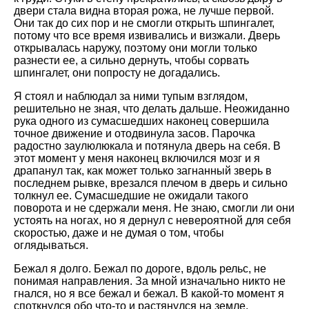
двери стала видна вторая рожа, не лучше первой.
Они так до сих пор и не смогли открыть шпингалет,
потому что все время извивались и визжали. Дверь
открывалась наружу, поэтому они могли только
разнести ее, а сильно дернуть, чтобы сорвать
шпингалет, они попросту не догадались.
Я стоял и наблюдал за ними тупым взглядом,
решительно не зная, что делать дальше. Неожиданно
рука одного из сумасшедших наконец совершила
точное движение и отодвинула засов. Парочка
радостно заулюлюкала и потянула дверь на себя. В
этот момент у меня наконец включился мозг и я
драпанул так, как может только загнанный зверь в
последнем рывке, врезался плечом в дверь и сильно
толкнул ее. Сумасшедшие не ожидали такого
поворота и не сдержали меня. Не знаю, смогли ли они
устоять на ногах, но я дернул с невероятной для себя
скоростью, даже и не думая о том, чтобы
оглядываться.
Бежал я долго. Бежал по дороге, вдоль рельс, не
понимая направления. За мной изначально никто не
гнался, но я все бежал и бежал. В какой-то момент я
споткнулся обо что-то и растянулся на земле.