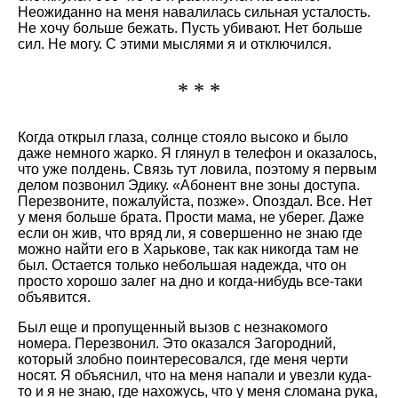
Неожиданно на меня навалилась сильная усталость.
Не хочу больше бежать. Пусть убивают. Нет больше
сил. Не могу. С этими мыслями я и отключился.
* * *
Когда открыл глаза, солнце стояло высоко и было
даже немного жарко. Я глянул в телефон и оказалось,
что уже полдень. Связь тут ловила, поэтому я первым
делом позвонил Эдику. «Абонент вне зоны доступа.
Перезвоните, пожалуйста, позже». Опоздал. Все. Нет
у меня больше брата. Прости мама, не уберег. Даже
если он жив, что вряд ли, я совершенно не знаю где
можно найти его в Харькове, так как никогда там не
был. Остается только небольшая надежда, что он
просто хорошо залег на дно и когда-нибудь все-таки
объявится.
Был еще и пропущенный вызов с незнакомого
номера. Перезвонил. Это оказался Загородний,
который злобно поинтересовался, где меня черти
носят. Я объяснил, что на меня напали и увезли куда-
то и я не знаю, где нахожусь, что у меня сломана рука,