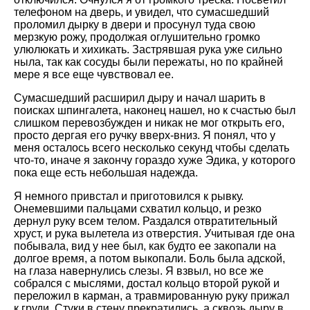
телефоном на дверь, и увидел, что сумасшедший
проломил дырку в двери и просунул туда свою
мерзкую рожу, продолжая оглушительно громко
улюлюкать и хихикать. Застрявшая рука уже сильно
ныла, так как сосуды были пережаты, но по крайней
мере я все еще чувствовал ее.
Сумасшедший расширил дыру и начал шарить в
поисках шпингалета, наконец нашел, но к счастью был
слишком перевозбужден и никак не мог открыть его,
просто дергая его ручку вверх-вниз. Я понял, что у
меня осталось всего несколько секунд чтобы сделать
что-то, иначе я закончу гораздо хуже Эдика, у которого
пока еще есть небольшая надежда.
Я немного привстал и приготовился к рывку.
Онемевшими пальцами схватил кольцо, и резко
дернул руку всем телом. Раздался отвратительный
хруст, и рука вылетела из отверстия. Учитывая где она
побывала, вид у нее был, как будто ее закопали на
долгое время, а потом выкопали. Боль была адской,
на глаза навернулись слезы. Я взвыл, но все же
собрался с мыслями, достал кольцо второй рукой и
переложил в карман, а травмированную руку прижал
к груди. Стуки в стену прекратились, а сквозь дыру в