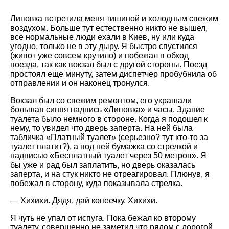
Липовка встретила меня тишиной и холодным свежим
воздухом. Больше тут естественно никто не вышел,
все нормальные люди ехали в Киев, ну или куда
угодно, только не в эту дыру. Я быстро спустился
(живот уже совсем крутило) и побежал в обход
поезда, так как вокзал был с другой стороны. Поезд
простоял еще минуту, затем диспетчер пробубнила об
отправлении и он наконец тронулся.
Вокзал был со свежим ремонтом, его украшали
большая синяя надпись «Липовка» и часы. Здание
туалета было немного в стороне. Когда я подошел к
нему, то увидел что дверь заперта. На ней была
табличка «Платный туалет» (серьезно? тут кто-то за
туалет платит?), а под ней бумажка со стрелкой и
надписью «Бесплатный туалет через 50 метров». Я
бы уже и рад был заплатить, но дверь оказалась
заперта, и на стук никто не отреагировал. Плюнув, я
побежал в сторону, куда показывала стрелка.
— Хихихи. Дядя, дай копеечку. Хихихи.
Я чуть не упал от испуга. Пока бежал ко второму
туалету, совершенно не заметил что рядом с дорогой,