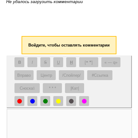
Не удалось загрузить комментарии
Войдите, чтобы оставлять комментарии
B
I
S
U
H
[❝ ❞]
— q
Вправо
Центр
/Спойлер/
#Ссылка
Сноска
* * *
|Кат|
1