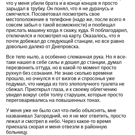
что у меня убили брата и в конце концов я просто
зарыдал в трубку. Он понял, что я не дурачусь и
смягчился. Посоветовал посмотреть свое
местоположение в телефоне (надо же, после всего я
совсем забыл о такой возможности) и пообещал
прислать машину когда я скажу, куда. Я поблагодарил,
отключился и посмотрел на карту. Оказалось, что я
почти добежал до следующей станции, но все равно
довольно далеко от Днепровска.
Все тело ныло, а особенно сломанная рука. Но я все-
таки нашел в себе силы и дошел до станции, думал
перезвонить оттуда, но в какой-то момент просто
рухнул без сознания. Не знаю сколько времени
прошло, но очнулся я от визгов и спросонья уже
подумал, что никуда из того злополучного туалета не
сбежал. Приоткрыл глаза, и к своему облегчению
увидел вокруг себя толпу старушек, которые просто
переговаривались на повышенных тонах.
У меня уже не было сил что-либо объяснять, мне
названивал Загородний, но я не мог ответить, просто
лежал и смотрел в небо. Через какое-то время
приехала скорая и меня отвезли в районную
больницу.