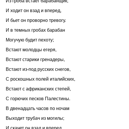
Из гроба встает барабанщик;
И ходит он взад и вперед,
И бьет он проворно тревогу.
И в темных гробах барабан
Могучую будит пехоту;
Встают молодцы егеря,
Встают старики гренадеры,
Встают из-под русских снегов,
С роскошных полей италийских,
Встают с африканских степей,
С горючих песков Палестины.
В двенадцать часов по ночам
Выходит трубач из могилы;
И скачет он взад и вперед,