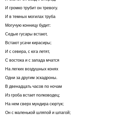
И громко трубит он тревогу.
И в темных могилах труба
Могучую конницу будит:
Седые гусары встают,
Встают усачи кирасиры;
И с севера, с юга летят,
С востока и с запада мчатся
На легких воздушных конях
Одни за другим эскадроны.
В двенадцать часов по ночам
Из гроба встает полководец;
На нем сверх мундира сюртук;
Он с маленькой шляпой и шпагой;