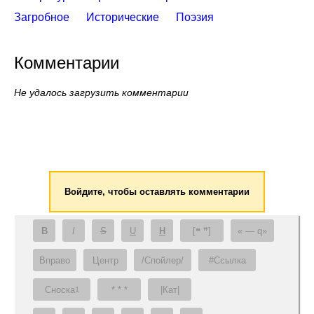
Загробное
Исторические
Поэзия
Комментарии
Не удалось загрузить комментарии
Войдите, чтобы оставлять комментарии
B
I
S
U
H
[❝ ❞]
— q
Вправо
Центр
/Спойлер/
#Ссылка
Сноска
* * *
|Кат|
1