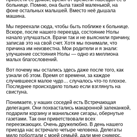
больнице. Помню, она была такой маленькой, на
фоне остальных малышей. Вместо неё дышала
машина.
Мы переехали сюда, чтобы быть поближе к больнице.
Вскоре, после нашего переезда, состояние Нолы
начало улучшаться. Врачи так и не выяснили причину,
записав это на свой счет. Хотя мы понимали, что
причина им неизвестна. Мои родители и я знали:
улучшение состояния Нолы — одно из миллиона
малых благословений.
Вот почему мы остались здесь даже после того, как
узнали об этом. Время от времени, за каждое
случившееся малое чудо… случалось что-то плохое.
Последнее происходило только если взглянуть на
свистуна.
Понимаете, у наших соседей есть Встречающая
делегация. Они похвастались макаронной запеканкой,
подарили корзину и манильские сигары, обернутые
газетами. Так они приветствовали всех
переезжающих. Очень дружелюбно. В день нашего
приезда нас встречало четыре человека. Делегаты
мило поболтали с моей семьёй, дали мне сникерс,