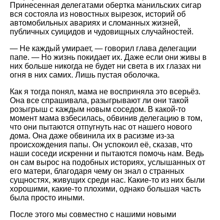
Принесенная делегатами обертка манильских сигар
вся состояла из новостных вырезок, историй об
автомобильных авариях и сломанных жизней,
публичных суицидов и чудовищных случайностей.
— Не каждый умирает, — говорил глава делегации
папе. — Но жизнь покидает их. Даже если они живы в
них больше никогда не будет ни света в их глазах ни
огня в них самих. Лишь пустая оболочка.
Как я тогда понял, мама не восприняла это всерьёз.
Она все спрашивала, разыгрывают ли они такой
розыгрыш с каждым новым соседом. В какой-то
момент мама взбесилась, обвинив делегацию в том,
что они пытаются отпугнуть нас от нашего нового
дома. Она даже обвинила их в расизме из-за
происхождения папы. Он успокоил её, сказав, что
наши соседи искренни и пытаются помочь нам. Ведь
он сам вырос на подобных историях, услышанных от
его матери, благодаря чему он знал о странных
сущностях, живущих среди нас. Какие-то из них были
хорошими, какие-то плохими, однако большая часть
была просто иными.
После этого мы совместно с нашими новыми