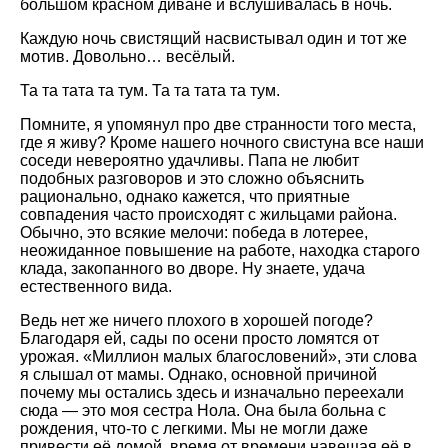
большом красном диване и вслушивалась в ночь.
Каждую ночь свистящий насвистывал один и тот же
мотив. Довольно… весёлый.
Та та тата та тум. Та та тата та тум.
Помните, я упомянул про две странности того места,
где я живу? Кроме нашего ночного свистуна все наши
соседи невероятно удачливы. Папа не любит
подобных разговоров и это сложно объяснить
рационально, однако кажется, что приятные
совпадения часто происходят с жильцами района.
Обычно, это всякие мелочи: победа в лотерее,
неожиданное повышение на работе, находка старого
клада, закопанного во дворе. Ну знаете, удача
естественного вида.
Ведь нет же ничего плохого в хорошей погоде?
Благодаря ей, сады по осени просто ломятся от
урожая. «Миллион малых благословений», эти слова
я слышал от мамы. Однако, основной причиной
почему мы остались здесь и изначально переехали
сюда — это моя сестра Нола. Она была больна с
рождения, что-то с легкими. Мы не могли даже
привести её домой, время от времени навещая её в