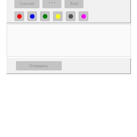
Сноска
* * *
|Кат|
1