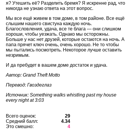
я? Утешить её? Разделить бремя? Я искренне рад, что
никогда не узнаю ответа на этот вопрос.
Мы все ещё живем в том доме, в том районе. Все ещё
слышим нашего свистуна каждую ночь.
Благословления, удача, все те блага — они слишком
хороши, чтобы уезжать. Однако мы осторожны.
Больше у нас нет друзей, которые остаются на ночь. А
папа прячет ключ очень, очень хорошо. Не то чтобы
мы пытались посмотреть. Некоторое лучше оставить
незримым.
И да пребудет в вашем доме достаток и удача.
Автор: Grand Theft Motto
Перевод: Гвоздеглаз
Источник: Something walks whistling past my house
every night at 3:03
Всего оценок:
29
Средний балл:
4.34
Это смешно:
4