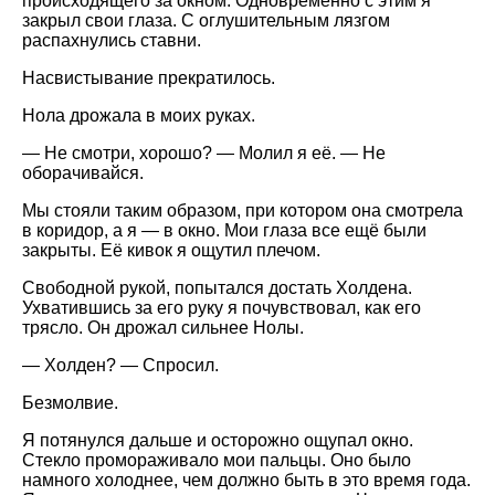
происходящего за окном. Одновременно с этим я
закрыл свои глаза. С оглушительным лязгом
распахнулись ставни.
Насвистывание прекратилось.
Нола дрожала в моих руках.
— Не смотри, хорошо? — Молил я её. — Не
оборачивайся.
Мы стояли таким образом, при котором она смотрела
в коридор, а я — в окно. Мои глаза все ещё были
закрыты. Её кивок я ощутил плечом.
Свободной рукой, попытался достать Холдена.
Ухватившись за его руку я почувствовал, как его
трясло. Он дрожал сильнее Нолы.
— Холден? — Спросил.
Безмолвие.
Я потянулся дальше и осторожно ощупал окно.
Стекло промораживало мои пальцы. Оно было
намного холоднее, чем должно быть в это время года.