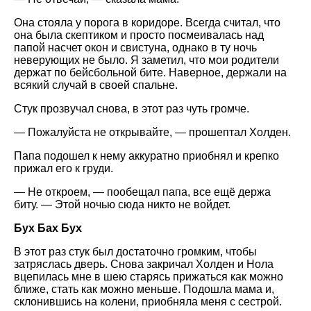
Она стояла у порога в коридоре. Всегда считал, что
она была скептиком и просто посмеивалась над
папой насчет окон и свистуна, однако в ту ночь
неверующих не было. Я заметил, что мои родители
держат по бейсбольной бите. Наверное, держали на
всякий случай в своей спальне.
Стук прозвучал снова, в этот раз чуть громче.
— Пожалуйста не открывайте, — прошептал Холден.
Папа подошел к нему аккуратно приобнял и крепко
прижал его к груди.
— Не откроем, — пообещал папа, все ещё держа
биту. — Этой ночью сюда никто не войдет.
Бух Бах Бух
В этот раз стук был достаточно громким, чтобы
затряслась дверь. Снова закричал Холден и Нола
вцепилась мне в шею старясь прижаться как можно
ближе, стать как можно меньше. Подошла мама и,
склонившись на колени, приобняла меня с сестрой.