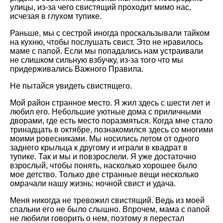
улицы, из-за чего свистящий проходит мимо нас,
исчезая в глухом тупике.
Раньше, мы с сестрой иногда проскальзывали тайком
на кухню, чтобы послушать свист. Это не нравилось
маме с папой. Если мы попадались нам устраивали
не слишком сильную взбучку, из-за того что мы
придерживались Важного Правила.
Не пытайся увидеть свистящего.
Мой район странное место. Я жил здесь с шести лет и
любил его. Небольшие уютные дома с приличными
дворами, где есть место поразмяться. Когда мне стало
тринадцать в октябре, познакомился здесь со многими
моими ровесниками. Мы носились летом от одного
заднего крыльца к другому и играли в квадрат в
тупике. Так и мы и повзрослели. Я уже достаточно
взрослый, чтобы понять, насколько хорошее было
мое детство. Только две странные вещи несколько
омрачали нашу жизнь: ночной свист и удача.
Меня никогда не тревожил свистящий. Ведь из моей
спальни его не было слышно. Впрочем, мама с папой
не любили говорить о нем, поэтому я перестал