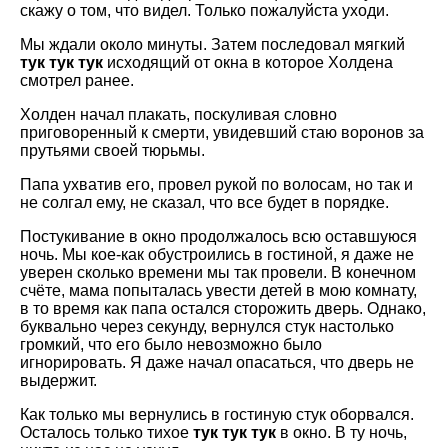
скажу о том, что видел. Только пожалуйста уходи.
Мы ждали около минуты. Затем последовал мягкий
тук тук тук
исходящий от окна в которое Холдена
смотрел ранее.
Холден начал плакать, поскуливая словно
приговоренный к смерти, увидевший стаю воронов за
прутьями своей тюрьмы.
Папа ухватив его, провел рукой по волосам, но так и
не солгал ему, не сказал, что все будет в порядке.
Постукивание в окно продолжалось всю оставшуюся
ночь. Мы кое-как обустроились в гостиной, я даже не
уверен сколько времени мы так провели. В конечном
счёте, мама попыталась увести детей в мою комнату,
в то время как папа остался сторожить дверь. Однако,
буквально через секунду, вернулся стук настолько
громкий, что его было невозможно было
игнорировать. Я даже начал опасаться, что дверь не
выдержит.
Как только мы вернулись в гостиную стук оборвался.
Осталось только тихое
тук тук тук
в окно. В ту ночь,