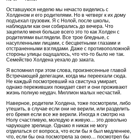
Оставшуюся неделю мы нечасто виделись с
Холденом и его родителями. Но в четверг к их дому
подъехал грузовик. Я с Нолой, после школы,
наблюдали как они собирались до вечера. Что
зацепило меня больше всего это то как Холден с
родителями выглядели. Все трое бледные, с
насупленными лицами, с бесцветными глазами и
отстраненными взглядами. Даже с противоположной
стороны улицы ощущалось, что что-то было не так.
Семейство Холдена уехало до заката.
Я вспомнил при этом слова, произнесенные главой
Встречающей делегации, когда мы переехали сюда.
Не каждый посмотревший на свистуна умирает,
однако переживших покидает свет и они проживают
жизнь полную неудач. Миллион малых несчастий.
Наверное, родители Холдена, тоже посмотрели, либо
утешить, в случае если они не верили, или разделить
его бремя если все же верили. Иногда я смотрю на
Нолу счастливую, молодую и живую… это довольно
чарующее зрелище. Однако я никак не могу
отделаться от вопроса, что если бы я был медленнее,
что, если бы она посмотрела за окно… посмотрел бы