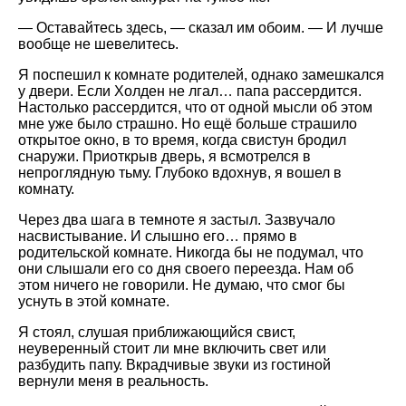
— Оставайтесь здесь, — сказал им обоим. — И лучше
вообще не шевелитесь.
Я поспешил к комнате родителей, однако замешкался
у двери. Если Холден не лгал… папа рассердится.
Настолько рассердится, что от одной мысли об этом
мне уже было страшно. Но ещё больше страшило
открытое окно, в то время, когда свистун бродил
снаружи. Приоткрыв дверь, я всмотрелся в
непроглядную тьму. Глубоко вдохнув, я вошел в
комнату.
Через два шага в темноте я застыл. Зазвучало
насвистывание. И слышно его… прямо в
родительской комнате. Никогда бы не подумал, что
они слышали его со дня своего переезда. Нам об
этом ничего не говорили. Не думаю, что смог бы
уснуть в этой комнате.
Я стоял, слушая приближающийся свист,
неуверенный стоит ли мне включить свет или
разбудить папу. Вкрадчивые звуки из гостиной
вернули меня в реальность.