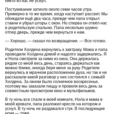
никто из нас не уснул.
Постукивание затихло около семи часов утра.
Примерно в то же время, когда наступает рассвет. Мы
обождали ещё два часа, прежде чем папа открыл
ставни и убрал шторы с окон. Но сперва он отвёл нас
в родительскую спальню. Папа несколько шумно
отпер дверь, прежде чем вернуться к нам.
— Хорошо, — сказал по возвращении. — Все готово.
Родители Холдена вернулись к завтраку. Мама и папа
проводили Холдена домой и надолго задержались. Я
и Нола смотрели за ними из окна. Она держалась
рядом со мной весь день, стараясь держаться как
можно ближе, иногда беря меня за руку. Родители
вернулись в мрачном расположении духа, но так и не
рассказали какой разговор у них состоялся с семьёй
Холдена. За окном было солнечное воскресенье,
поэтому мы заказали пиццу и провели весь день за
совместным просмотром кино и мультфильмов.
В ту ночь все спали в моей комнате, Нола и мама в
моей кровати, папа разложил кресло на котором и
уснул. В ту ночь не раздавался стук. В последующие
ночи — тоже.