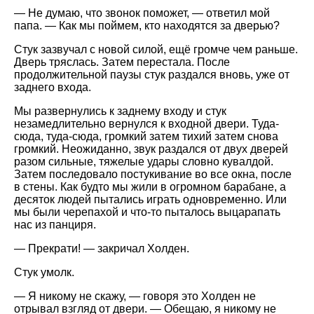
— Не думаю, что звонок поможет, — ответил мой
папа. — Как мы поймем, кто находятся за дверью?
Стук зазвучал с новой силой, ещё громче чем раньше.
Дверь тряслась. Затем перестала. После
продолжительной паузы стук раздался вновь, уже от
заднего входа.
Мы развернулись к заднему входу и стук
незамедлительно вернулся к входной двери. Туда-
сюда, туда-сюда, громкий затем тихий затем снова
громкий. Неожиданно, звук раздался от двух дверей
разом сильные, тяжелые удары словно кувалдой.
Затем последовало постукивание во все окна, после
в стены. Как будто мы жили в огромном барабане, а
десяток людей пытались играть одновременно. Или
мы были черепахой и что-то пыталось выцарапать
нас из панциря.
— Прекрати! — закричал Холден.
Стук умолк.
— Я никому не скажу, — говоря это Холден не
отрывал взгляд от двери. — Обещаю, я никому не