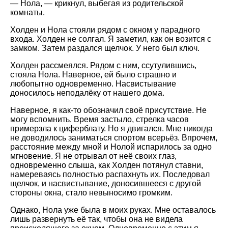
— Нола, — крикнул, выбегая из родительской
комнаты.
Холден и Нола стояли рядом с окном у парадного
входа. Холден не солгал. Я заметил, как он возится с
замком. Затем раздался щелчок. У него был ключ.
Холден рассмеялся. Рядом с ним, ссутулившись,
стояла Нола. Наверное, ей было страшно и
любопытно одновременно. Насвистывание
доносилось неподалёку от нашего дома.
Наверное, я как-то обозначил своё присутствие. Не
могу вспомнить. Время застыло, стрелка часов
примерзла к циферблату. Но я двигался. Мне никогда
не доводилось заниматься спортом всерьёз. Впрочем,
расстояние между мной и Нолой испарилось за одно
мгновение. Я не отрывал от неё своих глаз,
одновременно слыша, как Холден потянул ставни,
намереваясь полностью распахнуть их. Последовал
щелчок, и насвистывание, доносившееся с другой
стороны окна, стало невыносимо громким.
Однако, Нола уже была в моих руках. Мне оставалось
лишь развернуть её так, чтобы она не видела