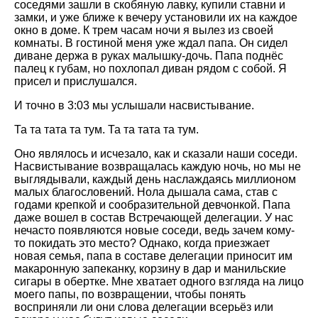
соседями зашли в скобяную лавку, купили ставни и
замки, и уже ближе к вечеру установили их на каждое
окно в доме. К трем часам ночи я вылез из своей
комнаты. В гостиной меня уже ждал папа. Он сидел
диване держа в руках малышку-дочь. Папа поднёс
палец к губам, но похлопал диван рядом с собой. Я
присел и прислушался.
И точно в 3:03 мы услышали насвистывание.
Та та тата та тум. Та та тата та тум.
Оно являлось и исчезало, как и сказали наши соседи.
Насвистывание возвращалась каждую ночь, но мы не
выглядывали, каждый день наслаждаясь миллионом
малых благословений. Нола дышала сама, став с
годами крепкой и сообразительной девчонкой. Папа
даже вошел в состав Встречающей делегации. У нас
нечасто появляются новые соседи, ведь зачем кому-
то покидать это место? Однако, когда приезжает
новая семья, папа в составе делегации приносит им
макаронную запеканку, корзину в дар и манильские
сигары в обертке. Мне хватает одного взгляда на лицо
моего папы, по возвращении, чтобы понять
восприняли ли они слова делегации всерьёз или