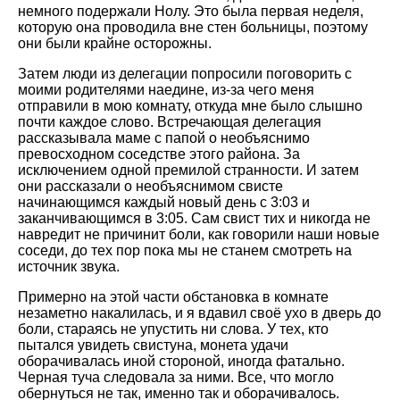
немного подержали Нолу. Это была первая неделя,
которую она проводила вне стен больницы, поэтому
они были крайне осторожны.
Затем люди из делегации попросили поговорить с
моими родителями наедине, из-за чего меня
отправили в мою комнату, откуда мне было слышно
почти каждое слово. Встречающая делегация
рассказывала маме с папой о необъяснимо
превосходном соседстве этого района. За
исключением одной премилой странности. И затем
они рассказали о необъяснимом свисте
начинающимся каждый новый день с 3:03 и
заканчивающимся в 3:05. Сам свист тих и никогда не
навредит не причинит боли, как говорили наши новые
соседи, до тех пор пока мы не станем смотреть на
источник звука.
Примерно на этой части обстановка в комнате
незаметно накалилась, и я вдавил своё ухо в дверь до
боли, стараясь не упустить ни слова. У тех, кто
пытался увидеть свистуна, монета удачи
оборачивалась иной стороной, иногда фатально.
Черная туча следовала за ними. Все, что могло
обернуться не так, именно так и оборачивалось.