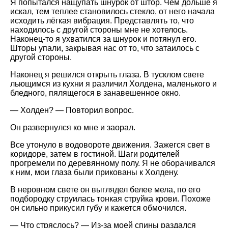
Я попытался нащупать шнурок от штор. Чем дольше я
искал, тем теплее становилось стекло, от него начала
исходить лёгкая вибрация. Представлять то, что
находилось с другой стороны мне не хотелось.
Наконец-то я ухватился за шнурок и потянул его.
Шторы упали, закрывая нас от то, что затаилось с
другой стороны.
Наконец я решился открыть глаза. В тусклом свете
льющимся из кухни я различил Холдена, маленького и
бледного, пялящегося в занавешенное окно.
— Холден? — Повторил вопрос.
Он развернулся ко мне и заорал.
Все утонуло в водовороте движения. Зажегся свет в
коридоре, затем в гостиной. Шаги родителей
прогремели по деревянному полу. Я не оборачивался
к ним, мои глаза были прикованы к Холдену.
В неровном свете он выглядел белее мела, по его
подбородку струилась тонкая струйка крови. Похоже
он сильно прикусил губу и кажется обмочился.
— Что стряслось? — Из-за моей спины раздался