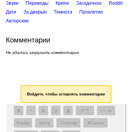
Звуки
Переводы
Крипи
Загадочное
Reddit
Дети
За дверью
Темнота
Проклятия
Авторские
Комментарии
Не удалось загрузить комментарии
Войдите, чтобы оставлять комментарии
B
I
S
U
H
[❝ ❞]
— q
Вправо
Центр
/Спойлер/
#Ссылка