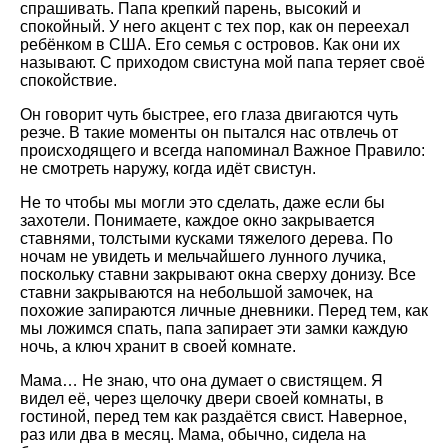
спрашивать. Папа крепкий парень, высокий и
спокойный. У него акцент с тех пор, как он переехал
ребёнком в США. Его семья с островов. Как они их
называют. С приходом свистуна мой папа теряет своё
спокойствие.
Он говорит чуть быстрее, его глаза двигаются чуть
резче. В такие моменты он пытался нас отвлечь от
происходящего и всегда напоминал Важное Правило:
не смотреть наружу, когда идёт свистун.
Не то чтобы мы могли это сделать, даже если бы
захотели. Понимаете, каждое окно закрывается
ставнями, толстыми кусками тяжелого дерева. По
ночам не увидеть и мельчайшего лунного лучика,
поскольку ставни закрывают окна сверху донизу. Все
ставни закрываются на небольшой замочек, на
похожие запираются личные дневники. Перед тем, как
мы ложимся спать, папа запирает эти замки каждую
ночь, а ключ хранит в своей комнате.
Мама… Не знаю, что она думает о свистящем. Я
видел её, через щелочку двери своей комнаты, в
гостиной, перед тем как раздаётся свист. Наверное,
раз или два в месяц. Мама, обычно, сидела на