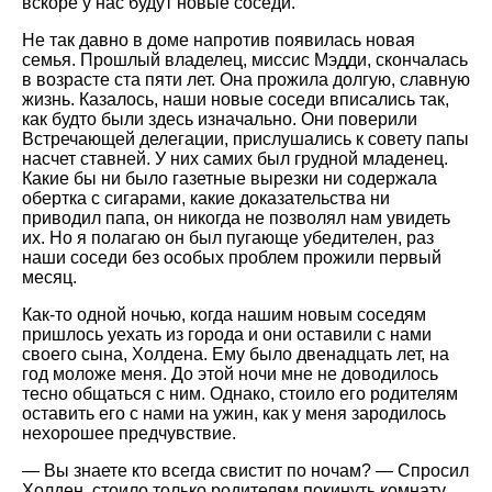
вскоре у нас будут новые соседи.
Не так давно в доме напротив появилась новая
семья. Прошлый владелец, миссис Мэдди, скончалась
в возрасте ста пяти лет. Она прожила долгую, славную
жизнь. Казалось, наши новые соседи вписались так,
как будто были здесь изначально. Они поверили
Встречающей делегации, прислушались к совету папы
насчет ставней. У них самих был грудной младенец.
Какие бы ни было газетные вырезки ни содержала
обертка с сигарами, какие доказательства ни
приводил папа, он никогда не позволял нам увидеть
их. Но я полагаю он был пугающе убедителен, раз
наши соседи без особых проблем прожили первый
месяц.
Как-то одной ночью, когда нашим новым соседям
пришлось уехать из города и они оставили с нами
своего сына, Холдена. Ему было двенадцать лет, на
год моложе меня. До этой ночи мне не доводилось
тесно общаться с ним. Однако, стоило его родителям
оставить его с нами на ужин, как у меня зародилось
нехорошее предчувствие.
— Вы знаете кто всегда свистит по ночам? — Спросил
Холден, стоило только родителям покинуть комнату.