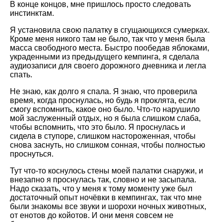
В конце концов, мне пришлось просто следовать
инстинктам.
Я установила свою палатку в сгущающихся сумерках.
Кроме меня никого там не было, так что у меня была
масса свободного места. Быстро пообедав яблоками,
украденными из предыдущего кемпинга, я сделала
аудиозаписи для своего дорожного дневника и легла
спать.
Не знаю, как долго я спала. Я знаю, что проверила
время, когда проснулась, но будь я проклята, если
смогу вспомнить, какое оно было. Что-то нарушило
мой заслуженный отдых, но я была слишком слаба,
чтобы вспомнить, что это было. Я проснулась и
сидела в ступоре, слишком настороженная, чтобы
снова заснуть, но слишком сонная, чтобы полностью
проснуться.
Тут что-то коснулось стены моей палатки снаружи, и
внезапно я проснулась так, словно и не засыпала.
Надо сказать, что у меня к тому моменту уже был
достаточный опыт ночёвки в кемпингах, так что мне
были знакомы все звуки и шорохи ночных животных,
от енотов до койотов. И они меня совсем не