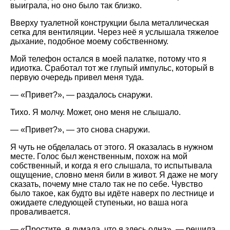
выиграла, но оно было так близко.
Вверху туалетной конструкции была металлическая
сетка для вентиляции. Через неё я услышала тяжелое
дыхание, подобное моему собственному.
Мой телефон остался в моей палатке, потому что я
идиотка. Сработал тот же глупый импульс, который в
первую очередь привел меня туда.
—
Привет?
, — раздалось снаружи.
Тихо. Я молчу. Может, оно меня не слышало.
—
Привет?
, — это снова снаружи.
Я чуть не обделалась от этого. Я оказалась в нужном
месте. Голос был женственным, похож на мой
собственный, и когда я его слышала, то испытывала
ощущение, словно меня били в живот. Я даже не могу
сказать, почему мне стало так не по себе. Чувство
было такое, как будто вы идёте наверх по лестнице и
ожидаете следующей ступеньки, но ваша нога
проваливается.
—
Простите, я думала, что я здесь одна
, — решила