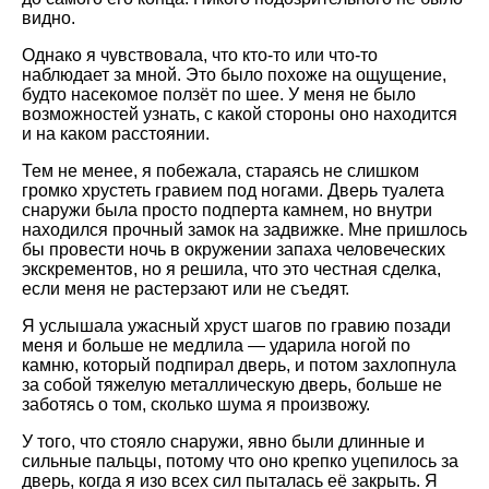
видно.
Однако я чувствовала, что кто-то или что-то
наблюдает за мной. Это было похоже на ощущение,
будто насекомое ползёт по шее. У меня не было
возможностей узнать, с какой стороны оно находится
и на каком расстоянии.
Тем не менее, я побежала, стараясь не слишком
громко хрустеть гравием под ногами. Дверь туалета
снаружи была просто подперта камнем, но внутри
находился прочный замок на задвижке. Мне пришлось
бы провести ночь в окружении запаха человеческих
экскрементов, но я решила, что это честная сделка,
если меня не растерзают или не съедят.
Я услышала ужасный хруст шагов по гравию позади
меня и больше не медлила — ударила ногой по
камню, который подпирал дверь, и потом захлопнула
за собой тяжелую металлическую дверь, больше не
заботясь о том, сколько шума я произвожу.
У того, что стояло снаружи, явно были длинные и
сильные пальцы, потому что оно крепко уцепилось за
дверь, когда я изо всех сил пыталась её закрыть. Я