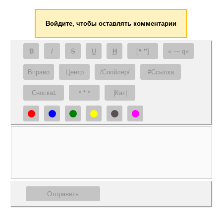
Войдите, чтобы оставлять комментарии
B
I
S
U
H
[❝ ❞]
— q
Вправо
Центр
/Спойлер/
#Ссылка
Сноска
* * *
|Кат|
1