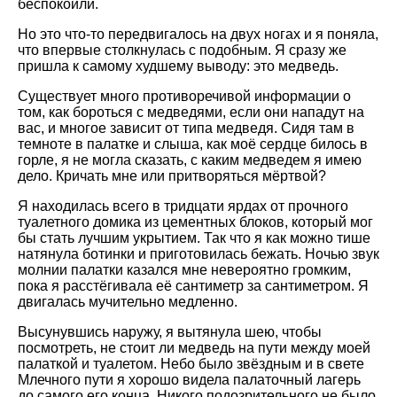
беспокоили.
Но это что-то передвигалось на двух ногах и я поняла,
что впервые столкнулась с подобным. Я сразу же
пришла к самому худшему выводу: это медведь.
Существует много противоречивой информации о
том, как бороться с медведями, если они нападут на
вас, и многое зависит от типа медведя. Сидя там в
темноте в палатке и слыша, как моё сердце билось в
горле, я не могла сказать, с каким медведем я имею
дело. Кричать мне или притворяться мёртвой?
Я находилась всего в тридцати ярдах от прочного
туалетного домика из цементных блоков, который мог
бы стать лучшим укрытием. Так что я как можно тише
натянула ботинки и приготовилась бежать. Ночью звук
молнии палатки казался мне невероятно громким,
пока я расстёгивала её сантиметр за сантиметром. Я
двигалась мучительно медленно.
Высунувшись наружу, я вытянула шею, чтобы
посмотреть, не стоит ли медведь на пути между моей
палаткой и туалетом. Небо было звёздным и в свете
Млечного пути я хорошо видела палаточный лагерь
до самого его конца. Никого подозрительного не было