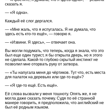
сказать я.
—
Я одна
.
Каждый её слог дергался.
—
Мне жаль, что я испугалась. Я не думала, что
здесь есть кто-то ещё
, — говорю я.
—
Извини. Я здесь
, — отвечает она.
Вы могли подумать, что теперь, когда я знала, что это
был еще один турист, я бы открыла дверь, но я этого
не сделала. Какой-то глубоко скрытый инстинкт не
позволил мне оторвать руку от затвора.
—
Ты напугала меня до чёртиков. Тут что, есть места
для палаток на деревьях или где-то ещё
?
—
Я где-то ещё. Есть ещё
.
Её слова вызвали у меня тошноту. Опять же, я не
могла даже сказать почему. Судя по её странной
манере говорить, я предположила, что английский не
был её родным языком.