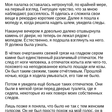
Моя палатка оставалась нетронутой, по крайней мере,
на первый взгляд. Гнетущее чувство, что за мною
наблюдают, рассеялось. Я оделась и сложила свои
вещи в рекордно короткие сроки. Далее я пошла к
мопеду и, когда решила надеть шлем, увидела следы.
Накануне вечером я довольно далеко отшвырнула
камень от двери, но теперь он лежал рядом с
мопедом. Естественно, я подошла взглянуть на него.
Я должна была узнать.
В чётких очертаниях свежей грязи на гладком сером
камне был единственный различимый отпечаток. Не
след от ноги человека, а отпечаток копыта или чего-то,
похожего на неподкованное копыто лошади или козы.
Он был таким свежим, таким отчётливым. Прошлой
ночью, когда я ходила умываться, его там не было.
Потом я увидела ещё больше таких отпечатков. Они
были в мягкой грязи перед дверью туалета, где я
сидела, некоторые из них поверх моих собственных
следов.
Лишь позже я поняла, что было не так с тем женским
голосом. Он не был просто похож на мой голос, он в