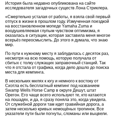
История была недавно опубликована на сайте
исследователя загадочных существ Лона Стриклера.
«Смертельно усталая от работы, я взяла свой первый
отпуск в жизни в прошлом году. Измученная поездкой
на восстановленном мопеде Yamaha Zuma и
воодушевляемая глупым чувством оптимизма, я
оказалась в ситуации, которая заставила меня многое
всерьёз переосмыслить. До этого я думала, что знаю
мир.
По пути к нужному месту я заблудилась с десяток раз,
несмотря на всю помощь, которую получала от
сбитых с толку служащих заправочный станций. Так
что я отстала от графика, когда дело дошло до поиска
места для кемпинга.
В нескольких милях к югу и немного к востоку от
Сиэтла есть бесплатный кемпинг под названием
Swamp Wells Horse Camp в округе Дешут, штат
Орегон. Его чаще всего используют те, кто катаются
на лошадях, и да, я сразу поняла это, когда увидела.
От служебной дороги там идет гравийная дорога, а
затем несколько кривых немощёных тропинок. Все
указатели пути были погнуты, сломаны или выцвели.