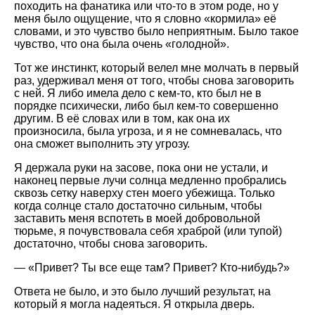
походить на фанатика или что-то в этом роде, но у
меня было ощущение, что я словно
кормила
её
словами, и это чувство было неприятным. Было такое
чувство, что она была очень
голодной
.
Тот же инстинкт, который велел мне молчать в первый
раз, удерживал меня от того, чтобы снова заговорить
с ней. Я либо имела дело с кем-то, кто был не в
порядке психически, либо был кем-то совершенно
другим. В её словах или в том, как она их
произносила, была угроза, и я не сомневалась, что
она сможет выполнить эту угрозу.
Я держала руки на засове, пока они не устали, и
наконец первые лучи солнца медленно пробрались
сквозь сетку наверху стен моего убежища. Только
когда солнце стало достаточно сильным, чтобы
заставить меня вспотеть в моей добровольной
тюрьме, я почувствовала себя храброй (или тупой)
достаточно, чтобы снова заговорить.
—
Привет? Ты все еще там? Привет? Кто-нибудь?
Ответа не было, и это было лучший результат, на
который я могла надеяться. Я открыла дверь.