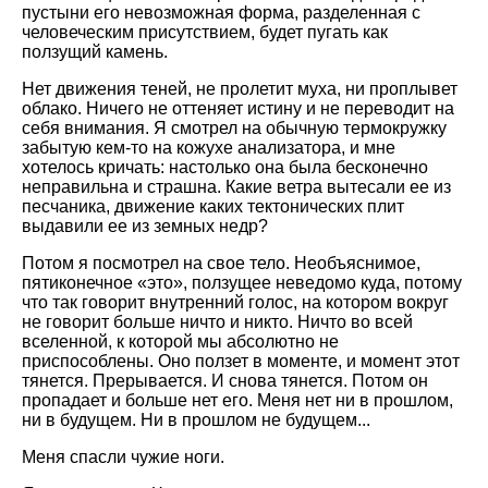
пустыни его невозможная форма, разделенная с
человеческим присутствием, будет пугать как
ползущий камень.
Нет движения теней, не пролетит муха, ни проплывет
облако. Ничего не оттеняет истину и не переводит на
себя внимания. Я смотрел на обычную термокружку
забытую кем-то на кожухе анализатора, и мне
хотелось кричать: настолько она была бесконечно
неправильна и страшна. Какие ветра вытесали ее из
песчаника, движение каких тектонических плит
выдавили ее из земных недр?
Потом я посмотрел на свое тело. Необъяснимое,
пятиконечное «это», ползущее неведомо куда, потому
что так говорит внутренний голос, на котором вокруг
не говорит больше ничто и никто. Ничто во всей
вселенной, к которой мы абсолютно не
приспособлены. Оно ползет в моменте, и момент этот
тянется. Прерывается. И снова тянется. Потом он
пропадает и больше нет его. Меня нет ни в прошлом,
ни в будущем. Ни в прошлом не будущем...
Меня спасли чужие ноги.