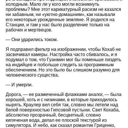
холодным. Мало ли у кого могли возникнуть
проблемы? Мне этот карикатурный расизм не казался
ни забавным, ни «уютно-домашним», как называли
его некоторые урожденные земляне. Я родился на
Станции, и там у нас было разделение только на
рабочих и мертвецов.
— Они ударились током.
Я подправил фильтр на изображении, чтобы Кохаб не
засвечивал камеры. Настройка часто сбивалось, и я
подумал о том, что Гуанмин мог бы поменьше пиздеть
на индийцев и побольше следить за программным
обеспечением. Но это было бы слишком разумно для
человеческого существа.
— И умерли.
Дорога, — ее размеченный флажками аналог, — была
хорошей, хоть и с низинами, в которые приходилось
нырять. Краулер вел себя так, словно мы летели над
белой поверхностью Гипсовой пустыни. Свет Кохаба,
абсолютно прозрачный, бесцветный, словно
кипяченая вода, делал ее плоской текстурой из
симулятора. И небо, как сказал романтик Гриценко,