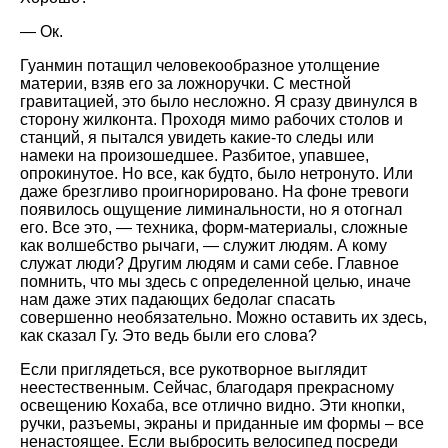
— Ок.
Гуанмин потащил человекообразное утолщение
материи, взяв его за ложноручки. С местной
гравитацией, это было несложно. Я сразу двинулся в
сторону жилконта. Проходя мимо рабочих столов и
станций, я пытался увидеть какие-то следы или
намеки на произошедшее. Разбитое, упавшее,
опрокинутое. Но все, как будто, было нетронуто. Или
даже брезгливо проигнорировано. На фоне тревоги
появилось ощущение лиминальности, но я отогнал
его. Все это, — техника, форм-материалы, сложные
как волшебство рычаги, — служит людям. А кому
служат люди? Другим людям и сами себе. Главное
помнить, что мы здесь с определенной целью, иначе
нам даже этих падающих бедолаг спасать
совершенно необязательно. Можно оставить их здесь,
как сказал Гу. Это ведь были его слова?
Если приглядеться, все рукотворное выглядит
неестественным. Сейчас, благодаря прекрасному
освещению Кохаба, все отлично видно. Эти кнопки,
ручки, разъемы, экраны и приданные им формы – все
ненастоящее. Если выбросить велосипед посреди