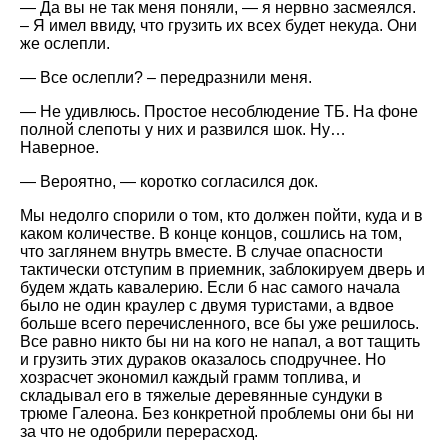
— Да вы не так меня поняли, — я нервно засмеялся.
– Я имел ввиду, что грузить их всех будет некуда. Они
же ослепли.
— Все ослепли? – передразнили меня.
— Не удивлюсь. Простое несоблюдение ТБ. На фоне
полной слепоты у них и развился шок. Ну…
Наверное.
— Вероятно, — коротко согласился док.
Мы недолго спорили о том, кто должен пойти, куда и в
каком количестве. В конце концов, сошлись на том,
что заглянем внутрь вместе. В случае опасности
тактически отступим в приемник, заблокируем дверь и
будем ждать кавалерию. Если б нас самого начала
было не один краулер с двумя туристами, а вдвое
больше всего перечисленного, все бы уже решилось.
Все равно никто бы ни на кого не напал, а вот тащить
и грузить этих дураков оказалось сподручнее. Но
хозрасчет экономил каждый грамм топлива, и
складывал его в тяжелые деревянные сундуки в
трюме Галеона. Без конкретной проблемы они бы ни
за что не одобрили перерасход.