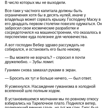
В число которых мы не выходили.
Все-таки у частного капитала должны быть
ограничения хотя бы в десять нулей, иначе у
владельца может сорвать крышку. Господину Маску в
его двадцать первом столетии повезло одуматься. Он
забросил свои космические разработки и
сосредоточился на машиностроении, что оказалось в
перспективе куда полезнее для человечества.
А вот господин Вебер здраво рассуждать не
собирался, и остановить его было некому.
— Вы можете не ворчать? – спросил я почти
дружелюбно. – Зубы ломит.
Гуанмин снова замахал руками в экран.
— Бросить их тут и больше ничего, — был ответ.
Я усмехнулся. Насаждение гуманизма в холодной
вселенной шло полным ходом.
В установившемся молчании мы по ровному откосу
взбирались на Тарелочное плато. Поднялся ветер,
полирующий вечную гладь, но тут же стих. Гипс был