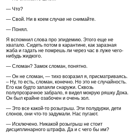
— Что?
— Свой. Ни в коем случае не снимайте.
— Понял.
Я вспомнил слова про эпидемию. Этого еще не
хватало. Сидеть потом в карантине, как заразная
жаба и гадать не помрешь ли через час в луже чего-
нибудь жидкого.
— Сломан? Замок сломан, понятно.
— Он не сломан, — тихо возразил я, присматриваясь.
– Ну, то есть, сломан, конечно. Но это не случайность.
Его как будто запаяли снаружи. Сквозь
полупрозрачное забрало, я видел мокрую ряшку Дока.
Он был крайне озабочен и очень зол.
— Это все какой-то розыгрыш. Эти полудурки, дети
слонов, они что-то задумали. Нас пугают.
— Исключено. Никакой розыгрыш не стоит
дисциплинарного штрафа. Да и с чего бы им?