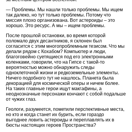
— Проблемы. Мы нашли только проблемы. Мы ищем
так далеко, но тут только проблемы. Потому что
миссия плохо организована. Вот астероиды – это
хорошо. Это ресурс. А мы – ищем проблемы.
После прошлой остановки, во время которой
поломало двух десантников, я склонен был
согласится с этим многопроблемным тезисом. Что мы
делали рядом с Кохабом? Компьютер и люди,
благоговейно суетящиеся под его электронными
коленками, говорили, что на Гипсе с такой-то
вероятностью можно обнаружить следы
одноклеточной жизни и редкоземельные элементы.
Ничего подобного тут не нашлось. Планета была
декорацией для космической оперы и ничем более.
На таких главные герои ищут макгафины, а
неоднозначные персонажи кончают с собой подальше
от чужих глаз.
Геологи, разумеется, пометили перспективные места,
но кто и когда станет их бурить, если гораздо
выгоднее ловить астероиды и переплавлять их в
бюсты настоящих героев Пространства?