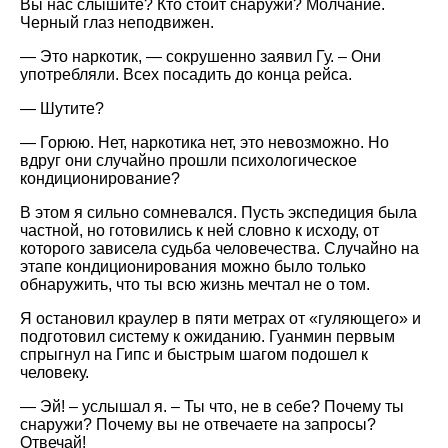
Вы нас слышите? Кто стоит снаружи? Молчание.
Черный глаз неподвижен.
— Это наркотик, — сокрушенно заявил Гу. – Они
употребляли. Всех посадить до конца рейса.
— Шутите?
— Горюю. Нет, наркотика нет, это невозможно. Но
вдруг они случайно прошли психологическое
кондиционирование?
В этом я сильно сомневался. Пусть экспедиция была
частной, но готовились к ней словно к исходу, от
которого зависела судьба человечества. Случайно на
этапе кондиционирования можно было только
обнаружить, что ты всю жизнь мечтал не о том.
Я остановил краулер в пяти метрах от «гуляющего» и
подготовил систему к ожиданию. Гуанмин первым
спрыгнул на Гипс и быстрым шагом подошел к
человеку.
— Эй! – услышал я. – Ты что, не в себе? Почему ты
снаружи? Почему вы не отвечаете на запросы?
Отвечай!