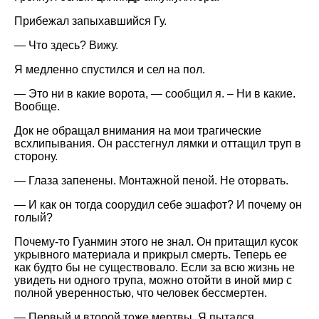
Прибежал запыхавшийся Гу.
— Что здесь? Вижу.
Я медленно спустился и сел на пол.
— Это ни в какие ворота, — сообщил я. – Ни в какие.
Вообще.
Док не обращал внимания на мои трагические
всхлипывания. Он расстегнул лямки и оттащил труп в
сторону.
— Глаза запенены. Монтажной пеной. Не оторвать.
— И как он тогда соорудил себе эшафот? И почему он
голый?
Почему-то Гуанмин этого не знал. Он притащил кусок
укрывного материала и прикрыл смерть. Теперь ее
как будто бы не существовало. Если за всю жизнь не
увидеть ни одного трупа, можно отойти в иной мир с
полной уверенностью, что человек бессмертен.
— Первый и второй тоже мертвы. Я пытался