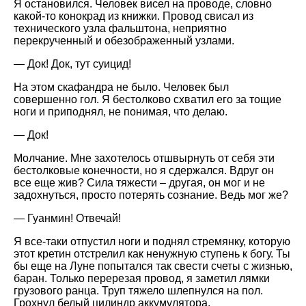
Я остановился. Человек висел на проводе, словно
какой-то конокрад из книжки. Провод свисал из
технического узла фальштона, неприятно
перекрученный и обезображенный узлами.
— Док! Док, тут суицид!
На этом скафандра не было. Человек был
совершенно гол. Я бестолково схватил его за тощие
ноги и приподнял, не понимая, что делаю.
— Док!
Молчание. Мне захотелось отшвырнуть от себя эти
бестолковые конечности, но я сдержался. Вдруг он
все еще жив? Сила тяжести – другая, он мог и не
задохнуться, просто потерять сознание. Ведь мог же?
— Гуанмин! Отвечай!
Я все-таки отпустил ноги и поднял стремянку, которую
этот кретин отстрелил как ненужную ступень к богу. Ты
бы еще на Луне попытался так свести счеты с жизнью,
баран. Только перерезая провод, я заметил лямки
грузового ранца. Труп тяжело шлепнулся на пол.
Грохнул белый цилиндр аккумулятора.