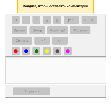
Войдите, чтобы оставлять комментарии
B
I
S
U
H
[❝ ❞]
— q
Вправо
Центр
/Спойлер/
#Ссылка
Сноска
* * *
|Кат|
1