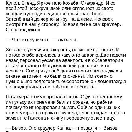
Купол. Стенд. Яркое гало Кохаба. Скафандр. И со
всей этой несокрушимой единогласностью света,
конфликтует один единственный знак. Точка.
Затенённый до черноты круг на шлеме. Человек
смотрит в нашу сторону. Но вряд ли на сам краулер.
Он неподвижен.
— Что-то случилось, — сказал я.
Хотелось увеличить скорость, но мы не на гонках. И
потом: слабо верилось в какую-то аварию. Две недели
назад персонал уехал на аванпост, и в обсерватории
остался только обслуживающий расчет из пяти
человек. Они сразу сообщили о мелких неполадках и
отказе автотени, но были спокойны. Им всего-то
нужно было подготовить обсерваторию к демонтажу, а
не поддерживать ее работоспособность.
Позавчера с ними пропала связь. Судя по тестовому
импульсу их приемник был в порядке, но ребята
почему-то игнорировали вызов. Сейчас один из них
стоял метрах в сорока от купола, словно ждал, что его
заметят с Галеона и скинут веревочную лестницу.
— Вызов. Это краулер Каппа, — позвал я. – Вызов.