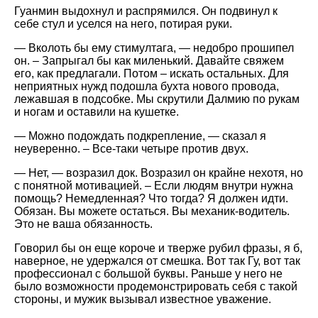
Гуанмин выдохнул и распрямился. Он подвинул к
себе стул и уселся на него, потирая руки.
— Вколоть бы ему стимултага, — недобро прошипел
он. – Запрыгал бы как миленький. Давайте свяжем
его, как предлагали. Потом – искать остальных. Для
неприятных нужд подошла бухта нового провода,
лежавшая в подсобке. Мы скрутили Далмию по рукам
и ногам и оставили на кушетке.
— Можно подождать подкрепление, — сказал я
неуверенно. – Все-таки четыре против двух.
— Нет, — возразил док. Возразил он крайне нехотя, но
с понятной мотивацией. – Если людям внутри нужна
помощь? Немедленная? Что тогда? Я должен идти.
Обязан. Вы можете остаться. Вы механик-водитель.
Это не ваша обязанность.
Говорил бы он еще короче и тверже рубил фразы, я б,
наверное, не удержался от смешка. Вот так Гу, вот так
профессионал с большой буквы. Раньше у него не
было возможности продемонстрировать себя с такой
стороны, и мужик вызывал известное уважение.