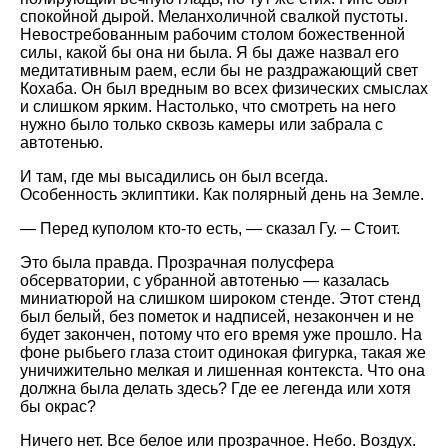
спокойной дырой. Меланхоличной свалкой пустоты.
Невостребованным рабочим столом божественной
силы, какой бы она ни была. Я бы даже назвал его
медитативным раем, если бы не раздражающий свет
Кохаба. Он был вредным во всех физических смыслах
и слишком ярким. Настолько, что смотреть на него
нужно было только сквозь камеры или забрала с
автотенью.
И там, где мы высадились он был всегда.
Особенность эклиптики. Как полярный день на Земле.
— Перед куполом кто-то есть, — сказал Гу. – Стоит.
Это была правда. Прозрачная полусфера
обсерватории, с убранной автотенью — казалась
миниатюрой на слишком широком стенде. Этот стенд
был белый, без пометок и надписей, незакончен и не
будет закончен, потому что его время уже прошло. На
фоне рыбьего глаза стоит одинокая фигурка, такая же
уничижительно мелкая и лишенная контекста. Что она
должна была делать здесь? Где ее легенда или хотя
бы окрас?
Ничего нет. Все белое или прозрачное. Небо. Воздух.