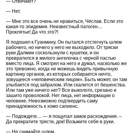
— Отвечают?
— Нет.
— Мне это все очень не нравиться, Че́слав. Если это
какая-то эпидемия. Неизвестный патоген…
Проклятье! Да что это?!
Я подошел к Гуанмину. Он пытался отстегнуть шлем
рабочего, но ничего у него не выходило. От тряски
руки Далмии соскользнули с кушетки, и он
превратился в милого ангелочка с черной пастью
вместо лица. Я смотрел на него и думал, насколько же
это тревожно, когда не можешь видеть привычную
картинку органов, из которых собирается нечто,
зовущееся «человеческим лицом». Быть может, он там
улыбается под забралом. Или скалится от бешенства.
Или там уже ничего нет? Все выколото, срезано и
зашито проволокой. Нет лица, нет информации о
человеке. Невозможно подтвердить саму
принадлежность к хомо сапиенс.
— Подождите… — я пощупал замок расхождения. –
Да прекратите трясти, док! Возьмите себя в руки.
— Не снимайте шлем.