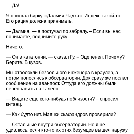
— Да!
Я поискал бирку. «Далмия Чадха». Индекс такой-то.
Его рация должна принимать.
— Далмия, — я постучал по забралу. – Если вы нас
понимаете, поднимите руку.
Ничего.
— Он в кататонии, — сказал Гу. – Оцепенел. Почему?
Берите. В кузов.
Мы отволокли безвольного инженера в краулер, а
потом понеслись к обсерватории. Док сразу же послал
сообщение на аванпост. Оттуда его должны были
переправить на Галеон.
— Видите еще кого-нибудь поблизости? – спросил
китаец.
— Как будто нет. Маячки скафандров проверили?
— Остальные внутри обсерватории. Но я не
удивлюсь, если кто-то их этих безумцев вышел наружу