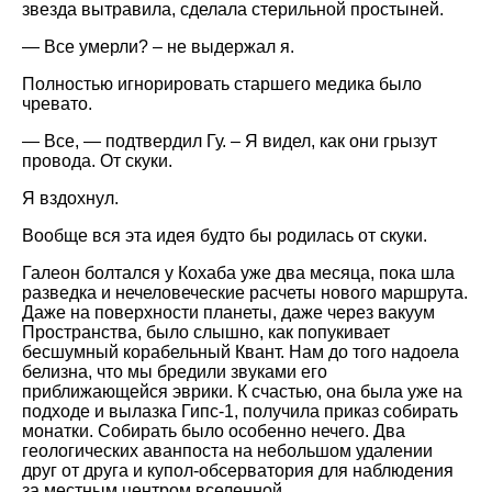
звезда вытравила, сделала стерильной простыней.
— Все умерли? – не выдержал я.
Полностью игнорировать старшего медика было
чревато.
— Все, — подтвердил Гу. – Я видел, как они грызут
провода. От скуки.
Я вздохнул.
Вообще вся эта идея будто бы родилась от скуки.
Галеон болтался у Кохаба уже два месяца, пока шла
разведка и нечеловеческие расчеты нового маршрута.
Даже на поверхности планеты, даже через вакуум
Пространства, было слышно, как попукивает
бесшумный корабельный Квант. Нам до того надоела
белизна, что мы бредили звуками его
приближающейся эврики. К счастью, она была уже на
подходе и вылазка Гипс-1, получила приказ собирать
монатки. Собирать было особенно нечего. Два
геологических аванпоста на небольшом удалении
друг от друга и купол-обсерватория для наблюдения
за местным центром вселенной.