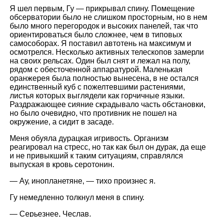
Я шел первым, Гу — прикрывал спину. Помещение
обсерватории было не слишком просторным, но в нем
было много перегородок и высоких панелей, так что
ориентироваться было сложнее, чем в типовых
самособорах. Я поставил автотень на максимум и
осмотрелся. Несколько активных телескопов замерли
на своих рельсах. Один был снят и лежал на полу,
рядом с обесточенной аппаратурой. Маленькая
оранжерея была полностью вынесена, в не остался
единственный куб с пожелтевшими растениями,
листья которых выглядели как горчичные языки.
Раздражающее сияние скрадывало часть обстановки,
но было очевидно, что противник не пошел на
окружение, а сидит в засаде.
Меня обуяла дурацкая игривость. Организм
реагировал на стресс, но так как был он дурак, да еще
и не привыкший к таким ситуациям, справлялся
выпуская в кровь серотонин.
— Ау, инопланетяне, — тихо произнес я.
Гу немедленно толкнул меня в спину.
— Серьезнее, Чеслав.