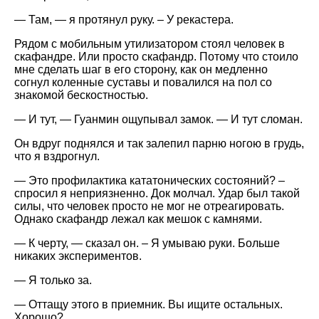
— Там, — я протянул руку. – У рекастера.
Рядом с мобильным утилизатором стоял человек в
скафандре. Или просто скафандр. Потому что стоило
мне сделать шаг в его сторону, как он медленно
согнул коленные суставы и повалился на пол со
знакомой бескостностью.
— И тут, — Гуанмин ощупывал замок. — И тут сломан.
Он вдруг поднялся и так залепил парню ногою в грудь,
что я вздрогнул.
— Это профилактика кататонических состояний? –
спросил я неприязненно. Док молчал. Удар был такой
силы, что человек просто не мог не отреагировать.
Однако скафандр лежал как мешок с камнями.
— К черту, — сказал он. – Я умываю руки. Больше
никаких экспериментов.
— Я только за.
— Оттащу этого в приемник. Вы ищите остальных.
Хорошо?