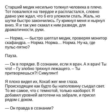
Старший медик несильно толкнул человека в плечо.
Тот повалился на твердое и распластался, словно
давно уже ждал, что б его уложили спать. Жаль, но
шутки быстро закончились. Гу крикнул меня и нырнул
вниз. Я и так уже скакал к ним разведя, для
драматичности, руки.
— Норма, — быстро шептал медик, проверяя монитор
скафандра. – Норма. Норма… Норма. Ну-ка, где
пульс-пятно?
Пауза.
— Он в порядке. В сознании, если я врач. А я врач! Ты
что! – Гу злобно тряхнул лежащего. – Ты
притворяешься?! Симулянт!
Я плохо видел их, Кохаб жег мне глаза.
Происходящее как будто бы наполовину съедал свет.
То же самое, что с темнотой, только наоборот. Я
добавил уровней автотени на забрале, и присел
рядом с доком.
— Он правда в сознании?