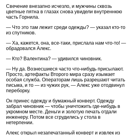
Свечение внезапно исчезло, и мужчины сквозь
цветные пятна в глазах снова увидели внутреннюю
часть Горнила.
— Что это там лежит среди одежды? — указал кто-то
из спутников.
— Ха, кажется, она, все-таки, прислала нам что-то! —
обрадовался Алекс.
— Кто? Валентина? — удивился чиновник.
— Ну да. Вознесшиеся часто что-нибудь присылают.
Просто, артефакты Второго мира сразу изымает
особая служба. Операторам лишь разрешают читать
письма, и то — из чужих рук, — Алекс уже отодвинул
переборку.
Он принес одежду и бумажный конверт. Одежду
забрал чиновник — чтобы уничтожить где-нибудь в
укромном месте. Деньги и золотую печать отдали
инженеру. Потом все сгрудились у стола в
нетерпении.
Алекс открыл незапечатанный конверт и извлек из