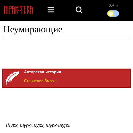
Войти
Неумирающие
Авторская история
Станислав Змрок
Шурх, шурх-шурх, шурх-шурх.