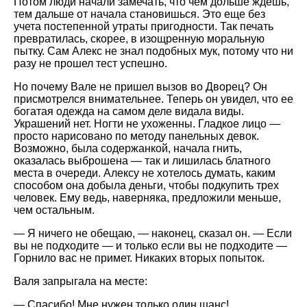
Потом люди начали замечать, что чем дольше ждешь,
тем дальше от начала становишься. Это еще без
учета постепенной утраты пригодности. Так печать
превратилась, скорее, в изощренную моральную
пытку. Сам Алекс не знал подобных мук, потому что ни
разу не прошел тест успешно.
Но почему Вале не пришел вызов во Дворец? Он
присмотрелся внимательнее. Теперь он увидел, что ее
богатая одежда на самом деле видала виды.
Украшений нет. Ногти не ухоженны. Гладкое лицо —
просто нарисовано по методу панельных девок.
Возможно, была содержанкой, начала гнить,
оказалась выброшена — так и лишилась блатного
места в очереди. Алексу не хотелось думать, каким
способом она добыла деньги, чтобы подкупить трех
человек. Ему ведь, наверняка, предложили меньше,
чем остальным.
— Я ничего не обещаю, — наконец, сказал он. — Если
вы не подходите — и только если вы не подходите —
Горнило вас не примет. Никаких вторых попыток.
Валя запрыгала на месте:
— Спасибо! Мне нужен только один шанс!