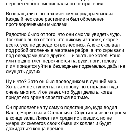
перенесенного эмоционального потрясения.
Возвращались по техническим коридорам молча.
Каждый нес свое растение и был обременен
противоречивыми мыслями.
Радостно было от того, что они смогли увидеть чудо.
Тоскливо было от того, что никому из троих, скорее
всего, уже не доведется вознестись. Алекс скрывал
под робой оголенные мертвые ребра, а что скрывали
под одеждами двое других — и знать не хотел. Рано
или поздно тлен перекинется на руки, ноги, голову —
и им придется уйти в безлюдные подземелья, дабы не
смущать других.
Ну и что? Зато он был проводником в лучший мир.
Хоть сам не ступил на ту сторону, но отправил туда
очень многих. И он знает, что будет делать, когда
придет его время спрятаться во тьме.
Он приползет на ту самую подстанцию, куда водил
Валю, Борисыча и Степаныча. Спустится через проем
в конце зала. Ляжет там среди истлевших, но не
умерших скелетов своих бывших коллег и будет
дожидаться конца времен.