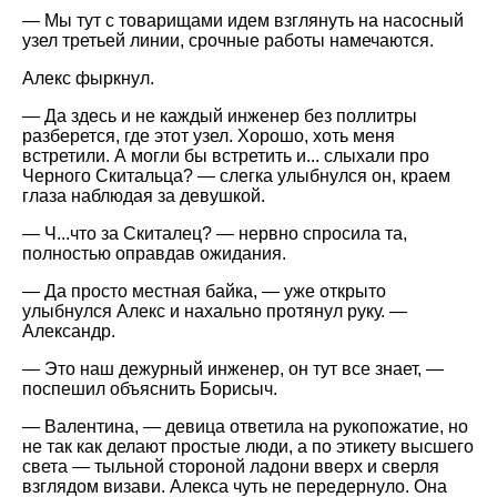
— Мы тут с товарищами идем взглянуть на насосный
узел третьей линии, срочные работы намечаются.
Алекс фыркнул.
— Да здесь и не каждый инженер без поллитры
разберется, где этот узел. Хорошо, хоть меня
встретили. А могли бы встретить и... слыхали про
Черного Скитальца? — слегка улыбнулся он, краем
глаза наблюдая за девушкой.
— Ч...что за Скиталец? — нервно спросила та,
полностью оправдав ожидания.
— Да просто местная байка, — уже открыто
улыбнулся Алекс и нахально протянул руку. —
Александр.
— Это наш дежурный инженер, он тут все знает, —
поспешил объяснить Борисыч.
— Валентина, — девица ответила на рукопожатие, но
не так как делают простые люди, а по этикету высшего
света — тыльной стороной ладони вверх и сверля
взглядом визави. Алекса чуть не передернуло. Она