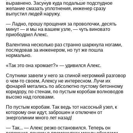
выравнено. Засунув куда подальше подспудное
желание смазать уплотнения, инженер сразу
выпустил людей наружу.
— Ладно, прошу прощения за проволочки, десять
минут — и мы на вашем узле, — чуть виновато
приободрил Алекс.
Валентина несколько раз странно шаркнула ногами,
последовав за инженером, но тут же пошла
нормально.
«Так это она хромает?» — удивился Алекс.
Спутники завели у него за спиной негромкий разговор
о чем-то своем, Алексу не интересном. Лучи их
фонарей метались по абсолютно пустому бетонному
коридору, по стенам, по пустым коробам волноводов
высоко над головами.
По пустым коробам. Так ведь тот насосный узел, к
которому они идут, заброшен и отключен от
энерголинии много лет назад!
— Так... — Алекс резко остановился. Теперь он