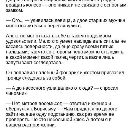
вращать колесо — оно никак и не связано с основным
замком.
— Ого... — удивилась девица, а двое старших мужчин
многозначительно переглянулись.
Алекс не мог отказать себе в таком горделивом
удовольствии. Мало кто умеет накладывать сигилы не
касаясь поверхности, да еще сразу всеми пятью
пальцами, так что со стороны невозможно отследить,
в какой момент какой палец чертит, а какие лишь
запутывают соглядатаев.
Он поправил налобный фонарик и жестом пригласил
троицу следовать за собой.
— А до насосного узла далеко отсюда? — спросил
чиновник.
— Нет, метров восемьсот, — ответил инженер и
обернулся к Борисычу. — Нам придется по дороге
зайти на еще одну подстанцию, как раз время ее
проверять. Но это небольшой крюк. А потом я в
вашем распоряжении.