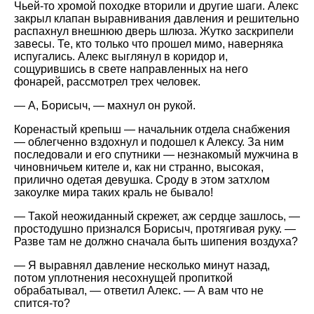
Чьей-то хромой походке вторили и другие шаги. Алекс
закрыл клапан выравнивания давления и решительно
распахнул внешнюю дверь шлюза. Жутко заскрипели
завесы. Те, кто только что прошел мимо, наверняка
испугались. Алекс выглянул в коридор и,
сощурившись в свете направленных на него
фонарей, рассмотрел трех человек.
— А, Борисыч, — махнул он рукой.
Коренастый крепыш — начальник отдела снабжения
— облегченно вздохнул и подошел к Алексу. За ним
последовали и его спутники — незнакомый мужчина в
чиновничьем кителе и, как ни странно, высокая,
прилично одетая девушка. Сроду в этом затхлом
закоулке мира таких краль не бывало!
— Такой неожиданный скрежет, аж сердце зашлось, —
простодушно признался Борисыч, протягивая руку. —
Разве там не должно сначала быть шипения воздуха?
— Я выравнял давление несколько минут назад,
потом уплотнения несохнущей пропиткой
обрабатывал, — ответил Алекс. — А вам что не
спится-то?