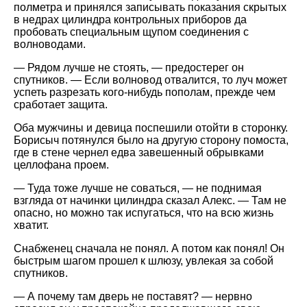
полметра и принялся записывать показания скрытых
в недрах цилиндра контрольных приборов да
пробовать специальным щупом соединения с
волноводами.
— Рядом лучше не стоять, — предостерег он
спутников. — Если волновод отвалится, то луч может
успеть разрезать кого-нибудь пополам, прежде чем
сработает защита.
Оба мужчины и девица поспешили отойти в сторонку.
Борисыч потянулся было на другую сторону помоста,
где в стене чернел едва завешенный обрывками
целлофана проем.
— Туда тоже лучше не соваться, — не поднимая
взгляда от начинки цилиндра сказал Алекс. — Там не
опасно, но можно так испугаться, что на всю жизнь
хватит.
Снабженец сначала не понял. А потом как понял! Он
быстрым шагом прошел к шлюзу, увлекая за собой
спутников.
— А почему там дверь не поставят? — нервно