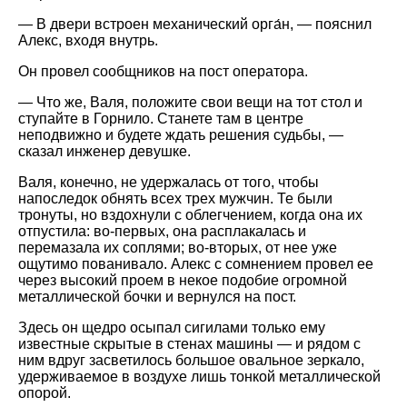
— В двери встроен механический орга́н, — пояснил
Алекс, входя внутрь.
Он провел сообщников на пост оператора.
— Что же, Валя, положите свои вещи на тот стол и
ступайте в Горнило. Станете там в центре
неподвижно и будете ждать решения судьбы, —
сказал инженер девушке.
Валя, конечно, не удержалась от того, чтобы
напоследок обнять всех трех мужчин. Те были
тронуты, но вздохнули с облегчением, когда она их
отпустила: во-первых, она расплакалась и
перемазала их соплями; во-вторых, от нее уже
ощутимо пованивало. Алекс с сомнением провел ее
через высокий проем в некое подобие огромной
металлической бочки и вернулся на пост.
Здесь он щедро осыпал сигилами только ему
известные скрытые в стенах машины — и рядом с
ним вдруг засветилось большое овальное зеркало,
удерживаемое в воздухе лишь тонкой металлической
опорой.