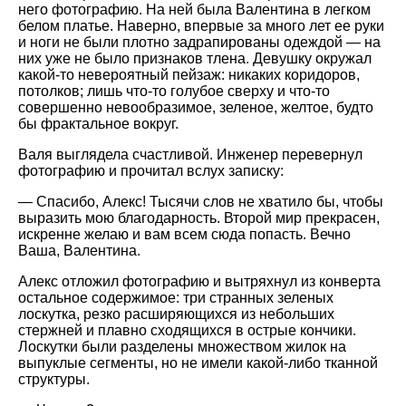
него фотографию. На ней была Валентина в легком
белом платье. Наверно, впервые за много лет ее руки
и ноги не были плотно задрапированы одеждой — на
них уже не было признаков тлена. Девушку окружал
какой-то невероятный пейзаж: никаких коридоров,
потолков; лишь что-то голубое сверху и что-то
совершенно невообразимое, зеленое, желтое, будто
бы фрактальное вокруг.
Валя выглядела счастливой. Инженер перевернул
фотографию и прочитал вслух записку:
— Спасибо, Алекс! Тысячи слов не хватило бы, чтобы
выразить мою благодарность. Второй мир прекрасен,
искренне желаю и вам всем сюда попасть. Вечно
Ваша, Валентина.
Алекс отложил фотографию и вытряхнул из конверта
остальное содержимое: три странных зеленых
лоскутка, резко расширяющихся из небольших
стержней и плавно сходящихся в острые кончики.
Лоскутки были разделены множеством жилок на
выпуклые сегменты, но не имели какой-либо тканной
структуры.