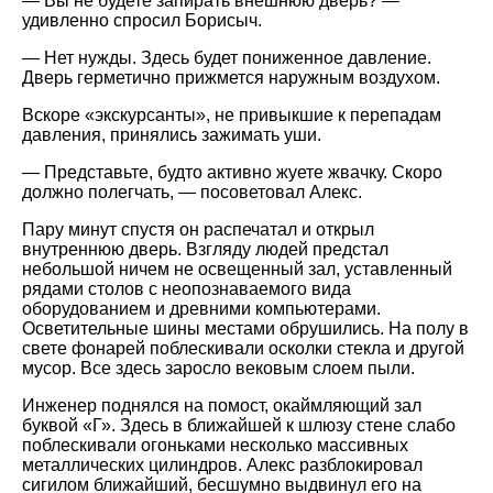
— Вы не будете запирать внешнюю дверь? —
удивленно спросил Борисыч.
— Нет нужды. Здесь будет пониженное давление.
Дверь герметично прижмется наружным воздухом.
Вскоре «экскурсанты», не привыкшие к перепадам
давления, принялись зажимать уши.
— Представьте, будто активно жуете жвачку. Скоро
должно полегчать, — посоветовал Алекс.
Пару минут спустя он распечатал и открыл
внутреннюю дверь. Взгляду людей предстал
небольшой ничем не освещенный зал, уставленный
рядами столов с неопознаваемого вида
оборудованием и древними компьютерами.
Осветительные шины местами обрушились. На полу в
свете фонарей поблескивали осколки стекла и другой
мусор. Все здесь заросло вековым слоем пыли.
Инженер поднялся на помост, окаймляющий зал
буквой «Г». Здесь в ближайшей к шлюзу стене слабо
поблескивали огоньками несколько массивных
металлических цилиндров. Алекс разблокировал
сигилом ближайший, бесшумно выдвинул его на