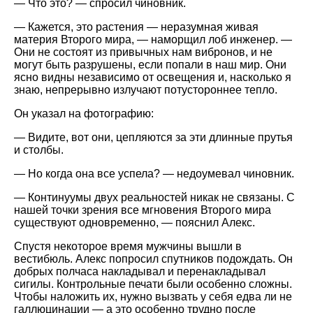
— Что это? — спросил чиновник.
— Кажется, это растения — неразумная живая
материя Второго мира, — наморщил лоб инженер. —
Они не состоят из привычных нам вибронов, и не
могут быть разрушены, если попали в наш мир. Они
ясно видны независимо от освещения и, насколько я
знаю, непрерывно излучают потустороннее тепло.
Он указал на фотографию:
— Видите, вот они, цепляются за эти длинные прутья
и столбы.
— Но когда она все успела? — недоумевал чиновник.
— Континуумы двух реальностей никак не связаны. С
нашей точки зрения все мгновения Второго мира
существуют одновременно, — пояснил Алекс.
Спустя некоторое время мужчины вышли в
вестибюль. Алекс попросил спутников подождать. Он
добрых полчаса накладывал и перенакладывал
сигилы. Контрольные печати были особенно сложны.
Чтобы наложить их, нужно вызвать у себя едва ли не
галлюцинации — а это особенно трудно после