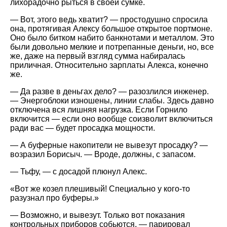
лихорадочно рыться в своей сумке.
— Вот, этого ведь хватит? — простодушно спросила
она, протягивая Алексу большое открытое портмоне.
Оно было битком набито банкнотами и металлом. Это
были довольно мелкие и потрепанные деньги, но, все
же, даже на первый взгляд сумма набиралась
приличная. Относительно зарплаты Алекса, конечно
же.
— Да разве в деньгах дело? — разозлился инженер.
— Энергоблоки изношены, линии слабы. Здесь давно
отключена вся лишняя нагрузка. Если Горнило
включится — если оно вообще соизволит включиться
ради вас — будет просадка мощности.
— А буферные накопители не вывезут просадку? —
возразил Борисыч. — Вроде, должны, с запасом.
— Тьфу, — с досадой плюнул Алекс.
«Вот же козел плешивый! Специально у кого-то
разузнал про буферы.»
— Возможно, и вывезут. Только вот показания
контрольных приборов собьются, — парировал