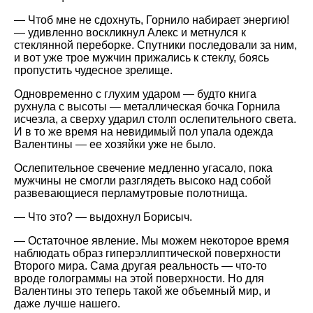
— Чтоб мне не сдохнуть, Горнило набирает энергию!
— удивленно воскликнул Алекс и метнулся к
стеклянной переборке. Спутники последовали за ним,
и вот уже трое мужчин прижались к стеклу, боясь
пропустить чудесное зрелище.
Одновременно с глухим ударом — будто книга
рухнула с высоты — металлическая бочка Горнила
исчезла, а сверху ударил столп ослепительного света.
И в то же время на невидимый пол упала одежда
Валентины — ее хозяйки уже не было.
Ослепительное свечение медленно угасало, пока
мужчины не смогли разглядеть высоко над собой
развевающиеся перламутровые полотнища.
— Что это? — выдохнул Борисыч.
— Остаточное явление. Мы можем некоторое время
наблюдать образ гиперэллиптической поверхности
Второго мира. Сама другая реальность — что-то
вроде голограммы на этой поверхности. Но для
Валентины это теперь такой же объемный мир, и
даже лучше нашего.