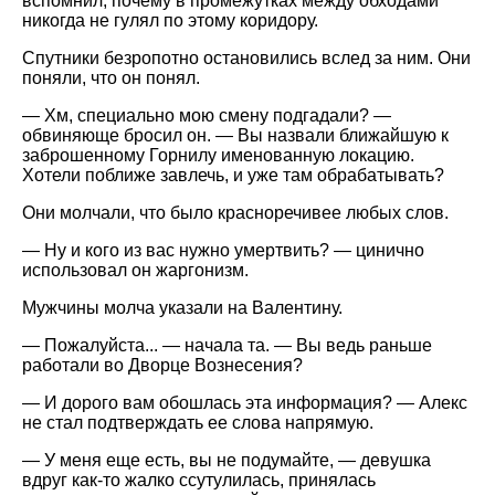
вспомнил, почему в промежутках между обходами
никогда не гулял по этому коридору.
Спутники безропотно остановились вслед за ним. Они
поняли, что он понял.
— Хм, специально мою смену подгадали? —
обвиняюще бросил он. — Вы назвали ближайшую к
заброшенному Горнилу именованную локацию.
Хотели поближе завлечь, и уже там обрабатывать?
Они молчали, что было красноречивее любых слов.
— Ну и кого из вас нужно умертвить? — цинично
использовал он жаргонизм.
Мужчины молча указали на Валентину.
— Пожалуйста... — начала та. — Вы ведь раньше
работали во Дворце Вознесения?
— И дорого вам обошлась эта информация? — Алекс
не стал подтверждать ее слова напрямую.
— У меня еще есть, вы не подумайте, — девушка
вдруг как-то жалко ссутулилась, принялась