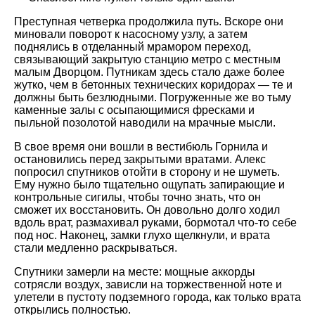
Преступная четверка продолжила путь. Вскоре они
миновали поворот к насосному узлу, а затем
поднялись в отделанный мрамором переход,
связывающий закрытую станцию метро с местным
малым Дворцом. Путникам здесь стало даже более
жутко, чем в бетонных технических коридорах — те и
должны быть безлюдными. Погруженные же во тьму
каменные залы с осыпающимися фресками и
пыльной позолотой наводили на мрачные мысли.
В свое время они вошли в вестибюль Горнила и
остановились перед закрытыми вратами. Алекс
попросил спутников отойти в сторону и не шуметь.
Ему нужно было тщательно ощупать запирающие и
контрольные сигилы, чтобы точно знать, что он
сможет их восстановить. Он довольно долго ходил
вдоль врат, размахивал руками, бормотал что-то себе
под нос. Наконец, замки глухо щелкнули, и врата
стали медленно раскрываться.
Спутники замерли на месте: мощные аккорды
сотрясли воздух, зависли на торжественной ноте и
улетели в пустоту подземного города, как только врата
открылись полностью.