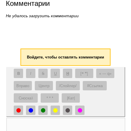
Комментарии
Не удалось загрузить комментарии
Войдите, чтобы оставлять комментарии
B
I
S
U
H
[❝ ❞]
— q
Вправо
Центр
/Спойлер/
#Ссылка
Сноска
* * *
|Кат|
1