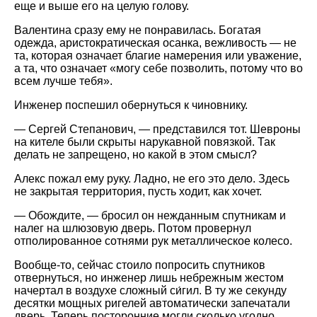
еще и выше его на целую голову.
Валентина сразу ему не понравилась. Богатая
одежда, аристократическая осанка, вежливость — не
та, которая означает благие намерения или уважение,
а та, что означает «могу себе позволить, потому что во
всем лучше тебя».
Инженер поспешил обернуться к чиновнику.
— Сергей Степанович, — представился тот. Шевроны
на кителе были скрыты нарукавной повязкой. Так
делать не запрещено, но какой в этом смысл?
Алекс пожал ему руку. Ладно, не его это дело. Здесь
не закрытая территория, пусть ходит, как хочет.
— Обождите, — бросил он нежданным спутникам и
налег на шлюзовую дверь. Потом провернул
отполированное сотнями рук металлическое колесо.
Вообще-то, сейчас стоило попросить спутников
отвернуться, но инженер лишь небрежным жестом
начертал в воздухе сложный си́гил. В ту же секунду
десятки мощных ригелей автоматически запечатали
дверь. Теперь посторонние могли сколько угодно