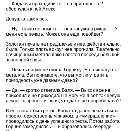
— Когда вы проходили тест на пригодность? —
обернулся к ней Алекс.
Девушка замялась.
— Ну... точно не помню, — она засучила рукав. — У
меня есть печать. Может, она еще подойдет?
Золотая печать на предплечье у нее, действительно,
была. Только плоть вокруг нее прогнила. Тщательно
начищенный металл ярко блестел посреди большой
зловонной язвы.
— Печать нафиг не нужна Горнилу. Это лишь кусок
металла. Вы понимаете, что вы могли утратить
пригодность уже давным-давно?
— Да, — кротко ответила Валя. — Вызов все не
приходил и не приходил. Не могу же я вот так целую
вечность провести, зная, что даже не попробовала?!
В ее словах был резон. Когда-то давно печать была
просто торжественным знаком, а «умерщвление»
проводилось в день успешного теста. Потом работа
Горнил замедлилась — и образовались очереди.