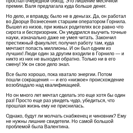
проспал очередной обход. Это лишение месячной
премии. Валя предлагала куда больше денег.
Но дело, и вправду, было не в деньгах. Да, он работал
во Дворце Вознесения старшим оператором Горнила.
Вышел из низов, при живых родителях все равно что
сирота и беспризорник. Он умудрился выучить точные
науки, изначально даже не умея читать. Закончил
престижный факультет, получил работу там, куда
мечтают попасть миллионы. И он был одним из
лучших! Люди один за другим входили в Горнило — и
никто из них не выходил обратно. Только ни в его
смену! Уж он свое дело знал.
Все было хорошо, пока хватало энергии. Потом
пошли сокращения — и его «низкое» происхождение
возобладало над квалификацией.
Но он много лет мечтал сделать это еще хотя бы один
раз! Просто еще раз увидеть чудо, убедиться, что
прошлая жизнь ему не приснилась.
Однако, будут ли молчать снабженец и чиновник? Ему
не нужны лишние свидетели. Но самой большой
проблемой была Валентина.