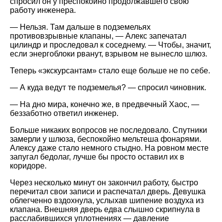
спросил он у преспокойно продолжавшего свою
работу инженера.
— Нельзя. Там дальше в подземельях
противовзрывные клапаны, — Алекс запечатал
цилиндр и проследовал к соседнему. — Чтобы, значит,
если энергоблоки рванут, взрывом не вынесло шлюз.
Теперь «экскурсантам» стало еще больше не по себе.
— А куда ведут те подземелья? — спросил чиновник.
— На дно мира, конечно же, в предвечный Хаос, —
беззаботно ответил инженер.
Больше никаких вопросов не последовало. Спутники
замерли у шлюза, беспокойно мельтеша фонарями.
Алексу даже стало немного стыдно. На ровном месте
запугал бедолаг, лучше бы просто оставил их в
коридоре.
Через несколько минут он закончил работу, быстро
перечитал свои записи и распечатал дверь. Девушка
облегченно вздохнула, услыхав шипение воздуха из
клапана. Внешняя дверь едва слышно скрипнула в
расслабившихся уплотнениях — давление