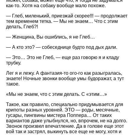
Может, собака, может еще что, я тогда не задумался
как-то. Хотя на собаку вообще мало похоже.
— Глеб, миленький, приезжай скорее!!! — продолжает
тем временем тетка. — Мы не знаем… Что с этим
делать, Глеб?!
— Женщина, Вы ошиблись, я не Глеб…
— А кто это? — собеседнице будто под дых дали.
— Это… Это не Глеб, — еще раз говорю я и кладу
трубку.
Лег я и лежу. А фантазия-то ого-го как разыгралась,
знаете! Ночные звонки вообще умы будоражат, а тут
такое.
«Мы не знаем, что с этим делать. С «этим…»
Такое, как правило, специально придумывается для
крипоты разных уровней. ЭТО — роды, месячные,
гусары, пингвины мистера Поппера… От таких
вариантов даже улыбнулся, но, впрочем, не на долго.
Звонок произвел впечатление. Да в голове еще этот
вой так и застрял, выкинуть все еще не могу, хотя и