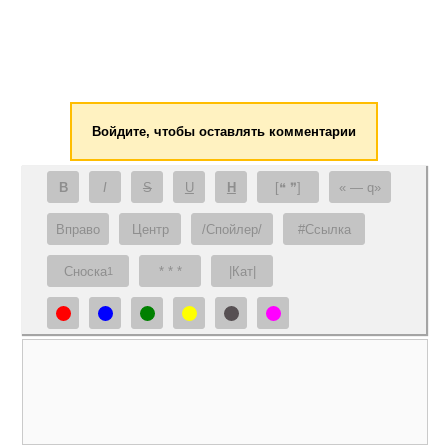
Войдите, чтобы оставлять комментарии
B
I
S
U
H
[❝ ❞]
— q
Вправо
Центр
/Спойлер/
#Ссылка
Сноска
* * *
|Кат|
1