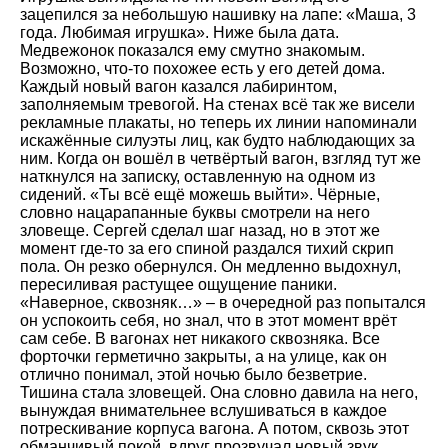
зацепился за небольшую нашивку на лапе: «Маша, 3
года. Любимая игрушка». Ниже была дата.
Медвежонок показался ему смутно знакомым.
Возможно, что-то похожее есть у его детей дома.
Каждый новый вагон казался лабиринтом,
заполняемым тревогой. На стенах всё так же висели
рекламные плакаты, но теперь их линии напоминали
искажённые силуэты лиц, как будто наблюдающих за
ним. Когда он вошёл в четвёртый вагон, взгляд тут же
наткнулся на записку, оставленную на одном из
сидений. «Ты всё ещё можешь выйти». Чёрные,
словно нацарапанные буквы смотрели на него
зловеще. Сергей сделал шаг назад, но в этот же
момент где-то за его спиной раздался тихий скрип
пола. Он резко обернулся. Он медленно выдохнул,
пересиливая растущее ощущение паники.
«Наверное, сквозняк…» – в очередной раз попытался
он успокоить себя, но знал, что в этот момент врёт
сам себе. В вагонах нет никакого сквозняка. Все
форточки герметично закрыты, а на улице, как он
отлично понимал, этой ночью было безветрие.
Тишина стала зловещей. Она словно давила на него,
вынуждая внимательнее вслушиваться в каждое
потрескивание корпуса вагона. А потом, сквозь этот
обманчивый покой, вдруг прозвучал новый звук.