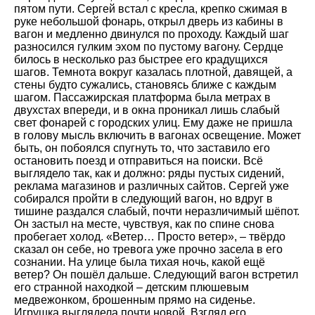
пятом пути. Сергей встал с кресла, крепко сжимая в
руке небольшой фонарь, открыл дверь из кабины в
вагон и медленно двинулся по проходу. Каждый шаг
разносился гулким эхом по пустому вагону. Сердце
билось в несколько раз быстрее его крадущихся
шагов. Темнота вокруг казалась плотной, давящей, а
стены будто сужались, становясь ближе с каждым
шагом. Пассажирская платформа была метрах в
двухстах впереди, и в окна проникал лишь слабый
свет фонарей с городских улиц. Ему даже не пришла
в голову мысль включить в вагонах освещение. Может
быть, он побоялся спугнуть то, что заставило его
остановить поезд и отправиться на поиски. Всё
выглядело так, как и должно: ряды пустых сидений,
реклама магазинов и различных сайтов. Сергей уже
собирался пройти в следующий вагон, но вдруг в
тишине раздался слабый, почти неразличимый шёпот.
Он застыл на месте, чувствуя, как по спине снова
пробегает холод. «Ветер… Просто ветер», – твёрдо
сказал он себе, но тревога уже прочно засела в его
сознании. На улице была тихая ночь, какой ещё
ветер? Он пошёл дальше. Следующий вагон встретил
его странной находкой – детским плюшевым
медвежонком, брошенным прямо на сиденье.
Игрушка выглядела почти новой. Взгляд его