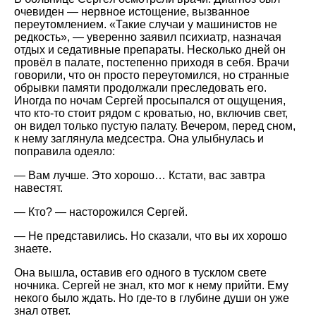
очевиден — нервное истощение, вызванное
переутомлением. «Такие случаи у машинистов не
редкость», — уверенно заявил психиатр, назначая
отдых и седативные препараты. Несколько дней он
провёл в палате, постепенно приходя в себя. Врачи
говорили, что он просто переутомился, но странные
обрывки памяти продолжали преследовать его.
Иногда по ночам Сергей просыпался от ощущения,
что кто-то стоит рядом с кроватью, но, включив свет,
он видел только пустую палату. Вечером, перед сном,
к нему заглянула медсестра. Она улыбнулась и
поправила одеяло:
— Вам лучше. Это хорошо… Кстати, вас завтра
навестят.
— Кто? — насторожился Сергей.
— Не представились. Но сказали, что вы их хорошо
знаете.
Она вышла, оставив его одного в тусклом свете
ночника. Сергей не знал, кто мог к нему прийти. Ему
некого было ждать. Но где-то в глубине души он уже
знал ответ.