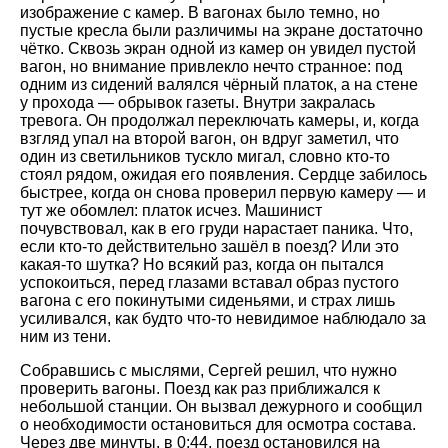
изображение с камер. В вагонах было темно, но
пустые кресла были различимы на экране достаточно
чётко. Сквозь экран одной из камер он увидел пустой
вагон, но внимание привлекло нечто странное: под
одним из сидений валялся чёрный платок, а на стене
у прохода — обрывок газеты. Внутри закралась
тревога. Он продолжал переключать камеры, и, когда
взгляд упал на второй вагон, он вдруг заметил, что
один из светильников тускло мигал, словно кто-то
стоял рядом, ожидая его появления. Сердце забилось
быстрее, когда он снова проверил первую камеру — и
тут же обомлел: платок исчез. Машинист
почувствовал, как в его груди нарастает паника. Что,
если кто-то действительно зашёл в поезд? Или это
какая-то шутка? Но всякий раз, когда он пытался
успокоиться, перед глазами вставал образ пустого
вагона с его покинутыми сиденьями, и страх лишь
усиливался, как будто что-то невидимое наблюдало за
ним из тени.
Собравшись с мыслями, Сергей решил, что нужно
проверить вагоны. Поезд как раз приближался к
небольшой станции. Он вызвал дежурного и сообщил
о необходимости остановиться для осмотра состава.
Через две минуты, в 0:44, поезд остановился на