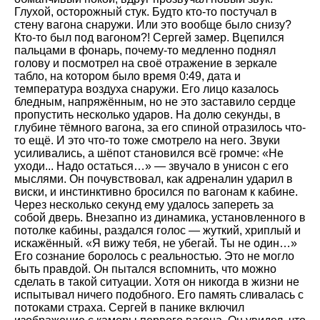
Глухой, осторожный стук. Будто кто-то постучал в
стену вагона снаружи. Или это вообще было снизу?
Кто-то был под вагоном?! Сергей замер. Вцепился
пальцами в фонарь, почему-то медленно поднял
голову и посмотрел на своё отражение в зеркале
табло, на котором было время 0:49, дата и
температура воздуха снаружи. Его лицо казалось
бледным, напряжённым, но не это заставило сердце
пропустить несколько ударов. На долю секунды, в
глубине тёмного вагона, за его спиной отразилось что-
то ещё. И это что-то тоже смотрело на него. Звуки
усиливались, а шёпот становился всё громче: «Не
уходи... Надо остаться…» — звучало в унисон с его
мыслями. Он почувствовал, как адреналин ударил в
виски, и инстинктивно бросился по вагонам к кабине.
Через несколько секунд ему удалось запереть за
собой дверь. Внезапно из динамика, установленного в
потолке кабины, раздался голос — жуткий, хриплый и
искажённый. «Я вижу тебя, не убегай. Ты не один…»
Его сознание боролось с реальностью. Это не могло
быть правдой. Он пытался вспомнить, что можно
сделать в такой ситуации. Хотя он никогда в жизни не
испытывал ничего подобного. Его память сливалась с
потоками страха. Сергей в панике включил