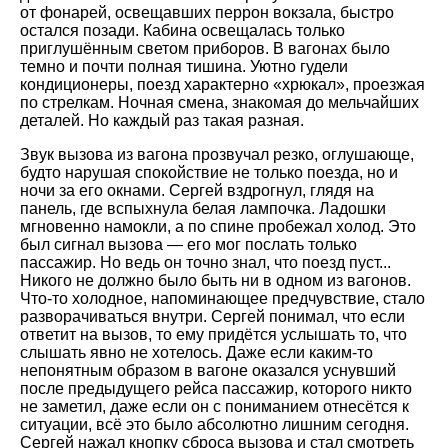
от фонарей, освещавших перрон вокзала, быстро
остался позади. Кабина освещалась только
приглушённым светом приборов. В вагонах было
темно и почти полная тишина. Уютно гудели
кондиционеры, поезд характерно «хрюкал», проезжая
по стрелкам. Ночная смена, знакомая до мельчайших
деталей. Но каждый раз такая разная.
Звук вызова из вагона прозвучал резко, оглушающе,
будто нарушая спокойствие не только поезда, но и
ночи за его окнами. Сергей вздрогнул, глядя на
панель, где вспыхнула белая лампочка. Ладошки
мгновенно намокли, а по спине пробежал холод. Это
был сигнал вызова — его мог послать только
пассажир. Но ведь он точно знал, что поезд пуст...
Никого не должно было быть ни в одном из вагонов.
Что-то холодное, напоминающее предчувствие, стало
разворачиваться внутри. Сергей понимал, что если
ответит на вызов, то ему придётся услышать то, что
слышать явно не хотелось. Даже если каким-то
непонятным образом в вагоне оказался уснувший
после предыдущего рейса пассажир, которого никто
не заметил, даже если он с пониманием отнесётся к
ситуации, всё это было абсолютно лишним сегодня.
Сергей нажал кнопку сброса вызова и стал смотреть