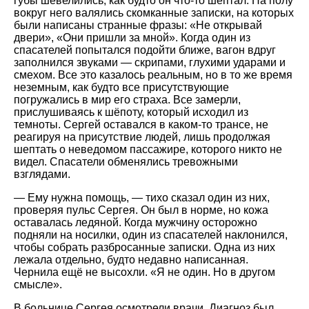
губы шевелились, как будто он что-то шептал. На полу
вокруг него валялись скомканные записки, на которых
были написаны странные фразы: «Не открывай
двери», «Они пришли за мной». Когда один из
спасателей попытался подойти ближе, вагон вдруг
заполнился звуками — скрипами, глухими ударами и
смехом. Все это казалось реальным, но в то же время
неземным, как будто все присутствующие
погружались в мир его страха. Все замерли,
прислушиваясь к шёпоту, который исходил из
темноты. Сергей оставался в каком-то трансе, не
реагируя на присутствие людей, лишь продолжая
шептать о неведомом пассажире, которого никто не
видел. Спасатели обменялись тревожными
взглядами.
— Ему нужна помощь, — тихо сказал один из них,
проверяя пульс Сергея. Он был в норме, но кожа
оставалась ледяной. Когда мужчину осторожно
подняли на носилки, один из спасателей наклонился,
чтобы собрать разбросанные записки. Одна из них
лежала отдельно, будто недавно написанная.
Чернила ещё не высохли. «Я не один. Но в другом
смысле».
В больнице Сергея осмотрели врачи. Диагноз был