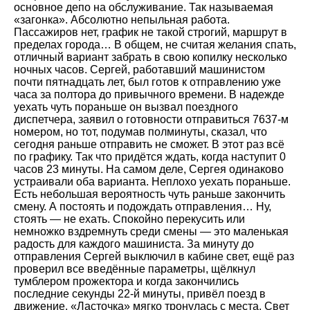
основное депо на обслуживание. Так называемая
«загонка». Абсолютно непыльная работа.
Пассажиров нет, график не такой строгий, маршрут в
пределах города… В общем, не считая желания спать,
отличный вариант забрать в свою копилку несколько
ночных часов. Сергей, работавший машинистом
почти пятнадцать лет, был готов к отправлению уже
часа за полтора до привычного времени. В надежде
уехать чуть пораньше он вызвал поездного
диспетчера, заявил о готовности отправиться 7637-м
номером, но тот, подумав полминуты, сказал, что
сегодня раньше отправить не сможет. В этот раз всё
по графику. Так что придётся ждать, когда наступит 0
часов 23 минуты. На самом деле, Сергея одинаково
устраивали оба варианта. Неплохо уехать пораньше.
Есть небольшая вероятность чуть раньше закончить
смену. А постоять и подождать отправления… Ну,
стоять — не ехать. Спокойно перекусить или
немножко вздремнуть среди смены — это маленькая
радость для каждого машиниста. За минуту до
отправления Сергей выключил в кабине свет, ещё раз
проверил все введённые параметры, щёлкнул
тумблером прожектора и когда закончились
последние секунды 22-й минуты, привёл поезд в
движение. «Ласточка» мягко тронулась с места. Свет