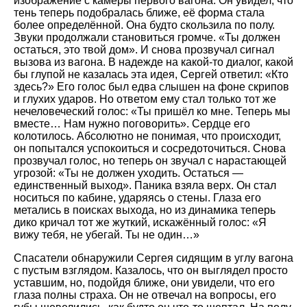
изображение с камеры первого вагона. Он увидел, что
тень теперь подобралась ближе, её форма стала
более определённой. Она будто скользила по полу.
Звуки продолжали становиться громче. «Ты должен
остаться, это твой дом». И снова прозвучал сигнал
вызова из вагона. В надежде на какой-то диалог, какой
бы глупой не казалась эта идея, Сергей ответил: «Кто
здесь?» Его голос был едва слышен на фоне скрипов
и глухих ударов. Но ответом ему стал только тот же
нечеловеческий голос: «Ты пришёл ко мне. Теперь мы
вместе… Нам нужно поговорить». Сердце его
колотилось. Абсолютно не понимая, что происходит,
он попытался успокоиться и сосредоточиться. Снова
прозвучал голос, но теперь он звучал с нарастающей
угрозой: «Ты не должен уходить. Остаться —
единственный выход». Паника взяла верх. Он стал
носиться по кабине, ударяясь о стены. Глаза его
метались в поисках выхода, но из динамика теперь
дико кричал тот же жуткий, искажённый голос: «Я
вижу тебя, не убегай. Ты не один…»
Спасатели обнаружили Сергея сидящим в углу вагона
с пустым взглядом. Казалось, что он выглядел просто
уставшим, но, подойдя ближе, они увидели, что его
глаза полны страха. Он не отвечал на вопросы, его