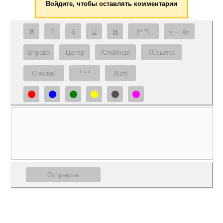
Войдите, чтобы оставлять комментарии
B
I
S
U
H
[❝ ❞]
— q
Вправо
Центр
/Спойлер/
#Ссылка
Сноска
* * *
|Кат|
1