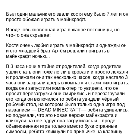
Был один мальчик его звали костя ему было 7 лет и он
просто обожал играть в майнкрафт.
Вроде, обыкновенная игра в жанре песочницы, но
что-то она скрывает.
Костя очень любил играть в майнкрафт и однажды он
и его младший брат Артём решили поиграть в
майнкрафт ночью...
В 3 часа ночи в тайне от родителей. когда родители
ушли спать они тоже легли в кровати и просто лежали
и пролежали они так несколько часов. когда настало 3
часа они закрыли дверь в комнату и стали тихо играть.
когда они запустили компьютер то увидели, что он
просит перезагрузки они смирились и перезагрузили
его когда он включился то ребята увидели чёрный
рабочий стол, на котором была только одна игра под
названием — DEAD MINECRAFT— ребята удивились,
но подумали, что это новая версия майнкрафта и
кликнули на неё вдруг она загрузилась и... вроде
обыкновенная игра только вместо букв странные
символы, ребята кликнули по привычке на клавишу