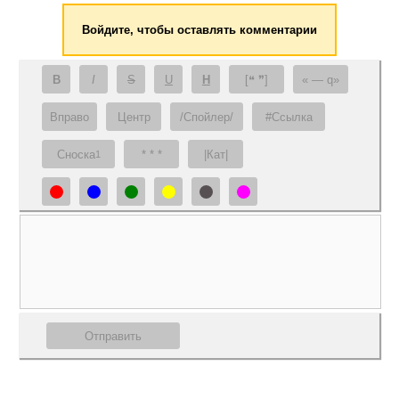
Войдите, чтобы оставлять комментарии
B
I
S
U
H
[❝ ❞]
— q
Вправо
Центр
/Спойлер/
#Ссылка
Сноска
* * *
|Кат|
1