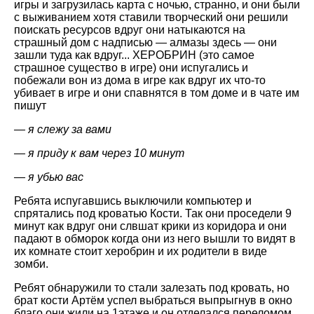
игры и загрузилась карта с ночью, странно, и они были
с выживанием хотя ставили творческий они решили
поискать ресурсов вдруг они натыкаются на
страшный дом с надписью — алмазы здесь — они
зашли туда как вдруг... ХЕРОБРИН (это самое
страшное существо в игре) они испугались и
побежали вон из дома в игре как вдруг их что-то
убивает в игре и они спавнятся в том доме и в чате им
пишут
— я слежу за вами
— я приду к вам через 10 минут
— я убью вас
Ребята испугавшись выключили компьютер и
спрятались под кроватью Кости. Так они проседели 9
минут как вдруг они слвшат крики из коридора и они
падают в обморок когда они из него вышли то видят в
их комнате стоит херобрин и их родители в виде
зомби.
Ребят обнаружили то стали залезать под кровать, но
брат кости Артём успел выбраться выпрыгнув в окно
благо они жили на 1этаже и он отделался переломом,