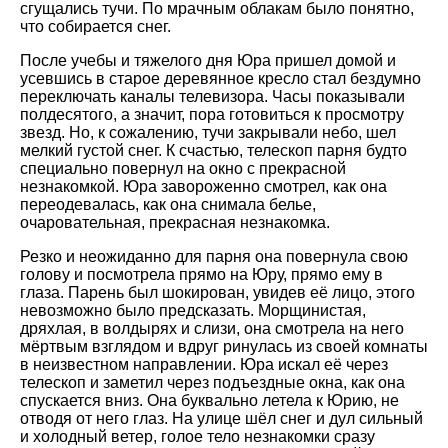
сгущались тучи. По мрачным облакам было понятно,
что собирается снег.
После учебы и тяжелого дня Юра пришел домой и
усевшись в старое деревянное кресло стал бездумно
переключать каналы телевизора. Часы показывали
полдесятого, а значит, пора готовиться к просмотру
звезд. Но, к сожалению, тучи закрывали небо, шел
мелкий густой снег. К счастью, телескоп парня будто
специально повернул на окно с прекрасной
незнакомкой. Юра завороженно смотрел, как она
переодевалась, как она снимала белье,
очаровательная, прекрасная незнакомка.
Резко и неожиданно для парня она повернула свою
голову и посмотрела прямо на Юру, прямо ему в
глаза. Парень был шокирован, увидев её лицо, этого
невозможно было предсказать. Морщинистая,
дряхлая, в волдырях и слизи, она смотрела на него
мёртвым взглядом и вдруг ринулась из своей комнаты
в неизвестном направлении. Юра искал её через
телескоп и заметил через подъездные окна, как она
спускается вниз. Она буквально летела к Юрию, не
отводя от него глаз. На улице шёл снег и дул сильный
и холодный ветер, голое тело незнакомки сразу