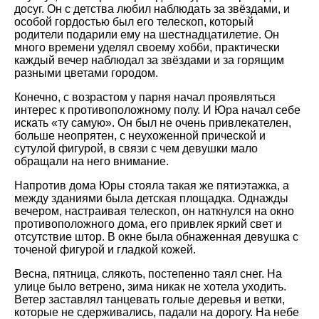
досуг. Он с детства любил наблюдать за звёздами, и
особой гордостью был его телескоп, который
родители подарили ему на шестнадцатилетие. Он
много времени уделял своему хобби, практически
каждый вечер наблюдал за звёздами и за горящим
разными цветами городом.
Конечно, с возрастом у парня начал проявляться
интерес к противоположному полу. И Юра начал себе
искать «ту самую». Он был не очень привлекателен,
больше неопрятен, с неухоженной прической и
сутулой фигурой, в связи с чем девушки мало
обращали на него внимание.
Напротив дома Юры стояла такая же пятиэтажка, а
между зданиями была детская площадка. Однажды
вечером, настраивая телескоп, он наткнулся на окно
противоположного дома, его привлек яркий свет и
отсутствие штор. В окне была обнаженная девушка с
точеной фигурой и гладкой кожей.
Весна, пятница, слякоть, постепенно таял снег. На
улице было ветрено, зима никак не хотела уходить.
Ветер заставлял танцевать голые деревья и ветки,
которые не сдерживались, падали на дорогу. На небе