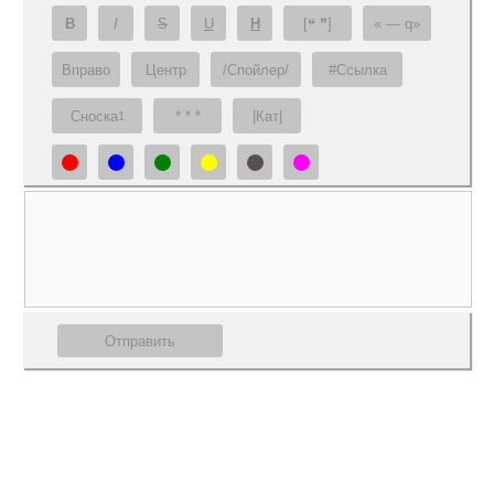
B
I
S
U
H
[❝ ❞]
— q
Вправо
Центр
/Спойлер/
#Ссылка
Сноска
* * *
|Кат|
1