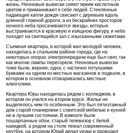
жизнь. Неоновые вывески сияют ярким кислотным
цветом и приманивают к себе людей. Стеклянные
падающие капли дождя свисают с деревьев вдоль
длинной главной дороги, а из бескрайних просторов
ночного неба просачиваются звезды, которые
выстраиваются в красивую и изящною фигуру, и небо
походит на светящийся зал с изысканными сюжетами.
Съемная квартира, в которой жил молодой человек,
находилась в спальном районе города, где на
некоторых опорах электропередачи еще был свет, так
как многие лампы перегорели. Неоновые вывески
тоже были, вернее, одна, с частично потухшими
буквами на одном из местных магазинов в подвале, в
котором в основном отоваривались местные
алкоголики.
Квартира Юры находилась рядом с колледжем, в
котором он учился на втором курсе. Жилье не
выделялось чем-то особенным. Это был пятиэтажный
дом старой планировки с советской мебелью и кухней
не в лучшем состоянии. В комнате были
пошарпанные обои, старый телевизор с белой
накидкой, а рядом на столе лежал современный
ноутбук, на котором Юрий делал уроки и проводил