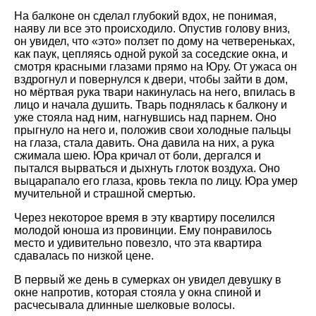
На балконе он сделал глубокий вдох, не понимая,
наяву ли все это происходило. Опустив голову вниз,
он увидел, что «это» ползет по дому на четвереньках,
как паук, цепляясь одной рукой за соседские окна, и
смотря красными глазами прямо на Юру. От ужаса он
вздрогнул и повернулся к двери, чтобы зайти в дом,
но мёртвая рука твари накинулась на него, впилась в
лицо и начала душить. Тварь поднялась к балкону и
уже стояла над ним, нагнувшись над парнем. Оно
прыгнуло на него и, положив свои холодные пальцы
на глаза, стала давить. Она давила на них, а рука
сжимала шею. Юра кричал от боли, дергался и
пытался вырваться и дыхнуть глоток воздуха. Оно
выцарапало его глаза, кровь текла по лицу. Юра умер
мучительной и страшной смертью.
Через некоторое время в эту квартиру поселился
молодой юноша из провинции. Ему понравилось
место и удивительно повезло, что эта квартира
сдавалась по низкой цене.
В первый же день в сумерках он увидел девушку в
окне напротив, которая стояла у окна спиной и
расчесывала длинные шелковые волосы.