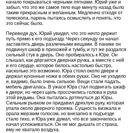
начало покрываться черными пятнами. Юрий уже и
забыл, что это же самое тело еще минуту назад было
таким прекрасным и желанным. Медленно отходя от
телескопа, парень пытаясь осмыслить и понять, что
это сейчас было.
Переведя дух, Юрий увидел, что это нечто держит
путь прямо к его подъезду. Через секунду он начал
заставлять дверь различными вещами. В панике он
подвинул шкаф в прихожей и тумбу, и тут же раздался
сильный стук в дверь. Оно пробиралось к Юре. Он
слышал, как дёргается дверная ручка, а вместе с ней
и его сердце, которое билось настолько быстро,
насколько это возможно. Юра стоял около двери и
держал кухонные ножи в обеих руках. Оно не уходило
и, видимо, было очень сильное. Вещи стали падать,
мебель двигалась. В ужасе Юра стал подвигать шкаф
к двери, но через щель просочились голова и рука
этой ведьмы. Она пыталась дотянуться до Юры.
Сильным рывком он придавил дряхлую руку, которая
упала около дверного проема. Сущность визжала и
орала мерзким голосом, но внезапно в подъезде
стало тихо, и Юра уже думал, что все закончилось и
начал успокаиваться. Он не мог дышать от страха,
ему не хватало воздуха.