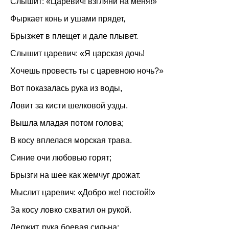
Слышит: «Царевич! взгляни на меня!»
Фыркает конь и ушами прядет,
Брызжет в плещет и дале плывет.
Слышит царевич: «Я царская дочь!
Хочешь провесть ты с царевною ночь?»
Вот показалась рука из воды,
Ловит за кисти шелковой узды.
Вышла младая потом голова;
В косу вплелася морская трава.
Синие очи любовью горят;
Брызги на шее как жемчуг дрожат.
Мыслит царевич: «Добро же! постой!»
За косу ловко схватил он рукой.
Держит, рука боевая сильна: