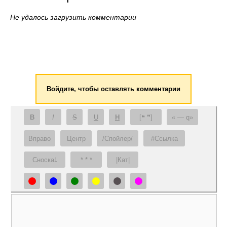
Не удалось загрузить комментарии
Войдите, чтобы оставлять комментарии
B
I
S
U
H
[❝ ❞]
— q
Вправо
Центр
/Спойлер/
#Ссылка
Сноска
* * *
|Кат|
1