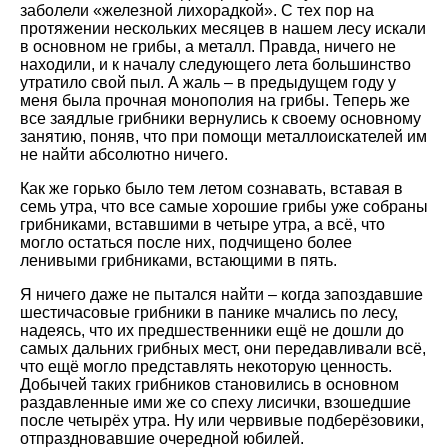
заболели «железной лихорадкой». С тех пор на
протяжении нескольких месяцев в нашем лесу искали
в основном не грибы, а металл. Правда, ничего не
находили, и к началу следующего лета большинство
утратило свой пыл. А жаль – в предыдущем году у
меня была прочная монополия на грибы. Теперь же
все заядлые грибники вернулись к своему основному
занятию, поняв, что при помощи металлоискателей им
не найти абсолютно ничего.
Как же горько было тем летом сознавать, вставая в
семь утра, что все самые хорошие грибы уже собраны
грибниками, вставшими в четыре утра, а всё, что
могло остаться после них, подчищено более
ленивыми грибниками, встающими в пять.
Я ничего даже не пытался найти – когда запоздавшие
шестичасовые грибники в панике мчались по лесу,
надеясь, что их предшественники ещё не дошли до
самых дальних грибных мест, они передавливали всё,
что ещё могло представлять некоторую ценность.
Добычей таких грибников становились в основном
раздавленные ими же со спеху лисички, взошедшие
после четырёх утра. Ну или червивые подберёзовики,
отпраздновавшие очередной юбилей.