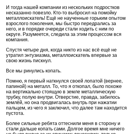
И тогда нашей компании из нескольких подростков
несказанно повезло. Кто-то выбросил на помойку
металлоискатель! Ещё не наученные горьким опытом
взрослого поколения, мы быстро передрались за
него, и в порядке очереди стали ходить с ним по
округе. Разумеется, следила за этим процессом вся
компания.
Спустя четыре дня, когда никто из нас всё ещё не
утратил энтузиазма, металлоискатель впервые за
свою жизнь пискнул.
Все мы ринулись копать.
Помню, я первый наткнулся своей лопатой (вернее,
папиной) на металл. То, что я откопал, было похоже
на вертикально стоящую в земле металлическую
трубку, полую внутри. Отверстие, правда, забилось
землёй, но она продвигалась внутрь при нажатии
пальцем, из чего я заключил, что далее там находится
пустота.
Более сильные ребята оттеснили меня в сторону и
стали дальше копать сами. Долгое время мне ничего