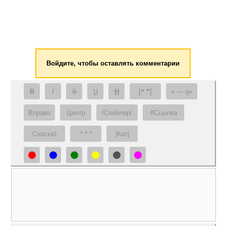
Войдите, чтобы оставлять комментарии
B
I
S
U
H
[❝ ❞]
— q
Вправо
Центр
/Спойлер/
#Ссылка
Сноска
* * *
|Кат|
1