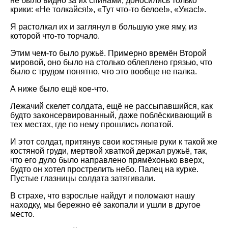
не было видно за их спинами; доносились только
крики: «Не толкайся!», «Тут что-то белое!», «Ужас!».
Я растолкал их и заглянул в большую уже яму, из
которой что-то торчало.
Этим чем-то было ружьё. Примерно времён Второй
мировой, оно было на столько облеплено грязью, что
было с трудом понятно, что это вообще не палка.
А ниже было ещё кое-что.
Лежачий скелет солдата, ещё не рассыпавшийся, как
будто законсервированный, даже поблёскивающий в
тех местах, где по нему прошлись лопатой.
И этот солдат, притянув свои костяные руки к такой же
костяной груди, мертвой хваткой держал ружьё, так,
что его дуло было направлено прямёхонько вверх,
будто он хотел прострелить небо. Палец на курке.
Пустые глазницы солдата затягивали.
В страхе, что взрослые найдут и поломают нашу
находку, мы бережно её закопали и ушли в другое
место.