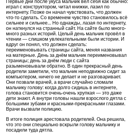
Первые дни после укуса мальчик вёл себя как обычно:
играл с конструктором, читал книжки, лазил по
интернету. Позже он начал чувствовать, что должен
что-то сделать. Со временем чувство становилось всё
сильнее и сильнее... Но однажды, лазая по интернету,
он наткнулся на странный сайт. На сайте было много-
много разных историй. Целый день мальчик провёл в
чтении — слишком увлекательными были истории. И
вдруг он понял, что должен сделать:
переименовывать страницы сайта, меняя названия
на матерные. День за днём мальчик переименовывал
страницы; день за днём люди с сайта
разыменовывали обратно. В один прекрасный день
родители заметили, что мальчик неподвижно сидит за
компьютером, ничего не делает и не разговаривает.
Они позвали врачей, а врачи случайно сломали
мальчику голову: когда долго сидишь в интернете,
голова становится очень-очень хрупкая — это даже
дети знают. А внутри головы нашли взрослого дятла с
большими зубами и красными-прекрасными глазами.
Врачи вызвали полицию.
В итоге полиция арестовала родителей. Она решила,
что это они специально вскрыли голову мальчику и
посадили туда дятла.