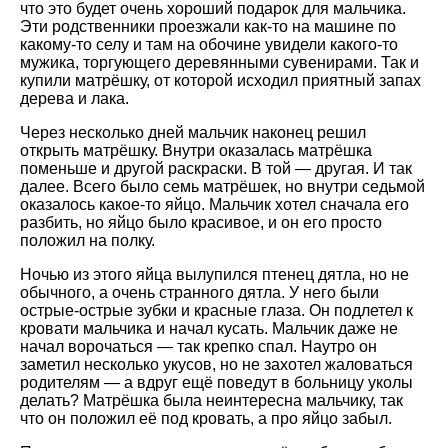
что это будет очень хороший подарок для мальчика.
Эти родственники проезжали как-то на машине по
какому-то селу и там на обочине увидели какого-то
мужика, торгующего деревянными сувенирами. Так и
купили матрёшку, от которой исходил приятный запах
дерева и лака.
Через несколько дней мальчик наконец решил
открыть матрёшку. Внутри оказалась матрёшка
поменьше и другой раскраски. В той — другая. И так
далее. Всего было семь матрёшек, но внутри седьмой
оказалось какое-то яйцо. Мальчик хотел сначала его
разбить, но яйцо было красивое, и он его просто
положил на полку.
Ночью из этого яйца вылупился птенец дятла, но не
обычного, а очень странного дятла. У него были
острые-острые зубки и красные глаза. Он подлетел к
кровати мальчика и начал кусать. Мальчик даже не
начал ворочаться — так крепко спал. Наутро он
заметил несколько укусов, но не захотел жаловаться
родителям — а вдруг ещё поведут в больницу уколы
делать? Матрёшка была неинтересна мальчику, так
что он положил её под кровать, а про яйцо забыл.