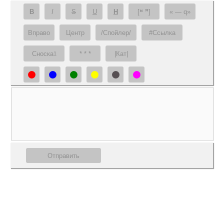
B
I
S
U
H
[❝ ❞]
— q
Вправо
Центр
/Спойлер/
#Ссылка
Сноска
* * *
|Кат|
1