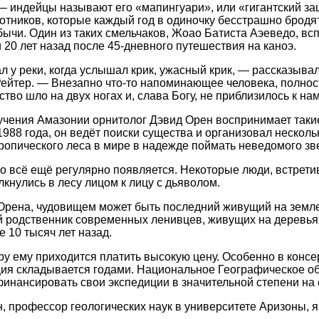
 индейцы называют его «мапингуари», или «гигантский за
отников, которые каждый год в одиночку бесстрашно бродя
бычи. Один из таких смельчаков, Жоао Батиста Аэеведо, всп
 20 лет назад после 45-дневного путешествия на каноэ.
л у реки, когда услышал крик, ужасный крик, — рассказыва
Рейтер. — Внезапно что-то напоминающее человека, полно
тво шло на двух ногах и, слава Богу, не приблизилось к нам
учения Амазонии орнитолог Дэвид Орен воспринимает такие
1988 года, он ведёт поиски существа и организовал несколь
ропического леса в мире в надежде поймать неведомого зв
 всё ещё регулярно появляется. Некоторые люди, встретив
лкнулись в лесу лицом к лицу с дьяволом.
Орена, чудовищем может быть последний живущий на земле
 родственник современных ленивцев, живущих на деревьях
е 10 тысяч лет назад.
ру ему приходится платить высокую цену. Особенно в конс
ция складывается годами. Национальное Географическое об
инансировать свои экспедиции в значительной степени на 
, профессор геологических наук в университете Аризоны, 