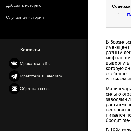
Добавить историю
Содержа
1
П
Случайная история
В бразильс
имеющее по
Контакты
разным лег
мифологии 
вывернутым
Мракотека в ВК
которую он
особенност
Мракотека в Telegram
источаемый им жуткий запах, убивающ
Мапингуари
Обратная связь
сильно огр
заводями л
растительн
невероятно
питается п
бродит где-нибудь неподалё
В 1994 год