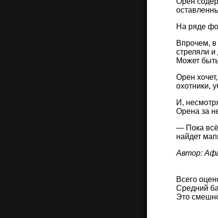
Орен содер
оставленны
На ряде фо
Впрочем, в
стреляли и
Может быть
Орен хочет,
охотники, 
И, несмотр
Орена за н
— Пока всё
найдет мап
Автор: Аф
Всего оцен
Средний ба
Это смешн