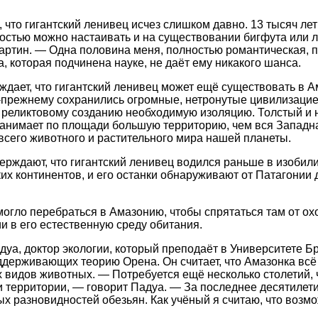
 что гигантский ленивец исчез слишком давно. 13 тысяч лет
остью можно настаивать и на существовании бигфута или л
артин. — Одна половина меня, полностью романтическая, 
а, которая подчинена науке, не даёт ему никакого шанса.
ждает, что гигантский ленивец может ещё существовать в А
-прежнему сохранились огромные, нетронутые цивилизаци
 реликтовому созданию необходимую изоляцию. Толстый и
анимает по площади большую территорию, чем вся Западная
всего животного и растительного мира нашей планеты.
ерждают, что гигантский ленивец водился раньше в изобил
их континентов, и его останки обнаруживают от Патагонии
огло перебраться в Амазонию, чтобы спрятаться там от ох
и в его естественную среду обитания.
дуа, доктор экологии, который преподаёт в Университете Б
ддерживающих теорию Орена. Он считает, что Амазонка всё
 видов животных. — Потребуется ещё несколько столетий,
и территории, — говорит Падуа. — За последнее десятилет
ых разновидностей обезьян. Как учёный я считаю, что возмо