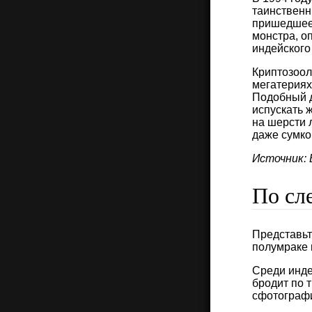
таинственн
пришедшее 
монстра, о
индейского предания.​‌‌​‌‌​ ​‌​‌‌‌‌ ​​​‌​‌ ​​‌​‌​ ​‌​​​‌ ​
Криптозоол
мегатериях
Подобный д
испускать 
на шерсти 
даже сумкой, похожей на имеющуюся у к
Источник: Bes
По сл
Представьт
полумраке 
Среди инде
бродит по 
сфотограф