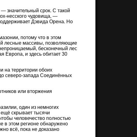
 — значительный срок. С такой
ох-несского чудовища, —
поддерживает Дэвида Орена. Но
мазонии, потому что в этом
ей лесные массивы, позволяющие
 непроницаемый, бесконечный лес
 Европа, и здесь обитает 30
ии на территории обоих
 до северо-запада Соединённых
отников или вторжения
разилии, один из немногих
 ещё скрывает тысячи
 чтобы человечество полностью
ие в этом регионе обнаружено
жно всё, пока не доказано