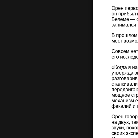
Орен перво
он прибыл 
Белеме — о
занимался 
В прошлом 
мест возмо
Совсем нет
его исслед
«Когда я н
утверждающ
разговарив
сталкивали
передвигаю
мощное стр
механизм е
фекалий и 
Орен говор
на двух, т
звуки, пох
своих эксп