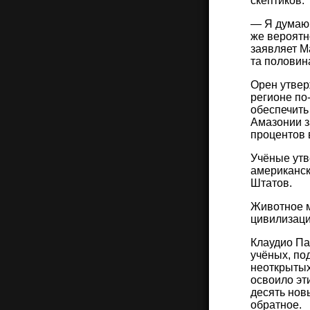
скептиков.
— Я думаю,
же вероятн
заявляет М
та половин
Орен утвер
регионе по
обеспечить
Амазонии з
процентов 
Учёные утв
американск
Штатов.
Животное м
цивилизаци
Клаудио Па
учёных, по
неоткрытых
освоило эт
десять нов
обратное.