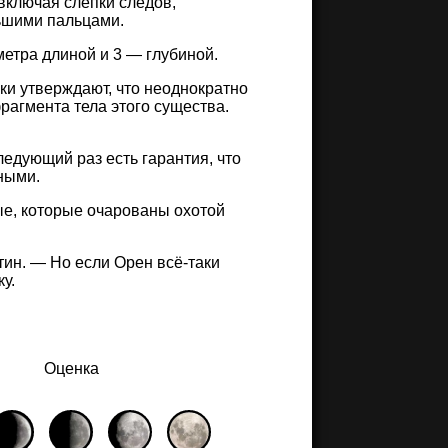
включая слепки следов,
льшими пальцами.
етра длиной и 3 — глубиной.
ки утверждают, что неоднократно
рагмента тела этого существа.
следующий раз есть гарантия, что
ёными.
ые, которые очарованы охотой
тин. — Но если Орен всё-таки
у.
Оценка