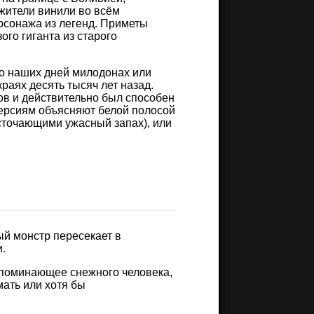
жители винили во всём
рсонажа из легенд. Приметы
го гиганта из старого
до наших дней милодонах или
раях десять тысяч лет назад.
ов и действительно был способен
версиям объясняют белой полосой
сточающими ужасный запах), или
ый монстр пересекает в
.
апоминающее снежного человека,
мать или хотя бы