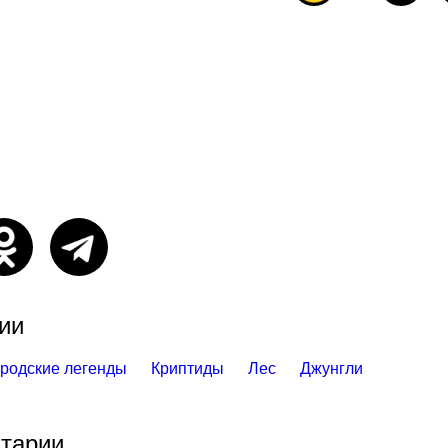
ии
родские легенды
Криптиды
Лес
Джунгли
тарии