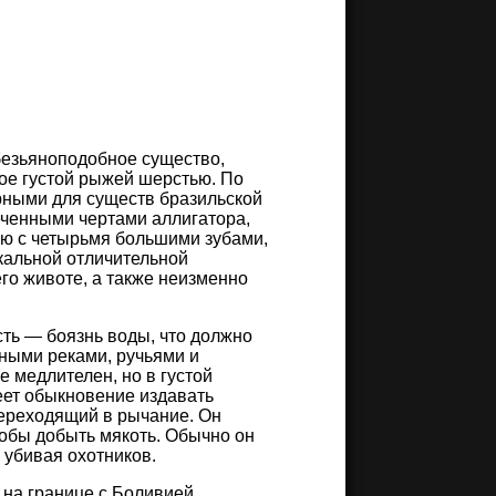
безьяноподобное существо,
ое густой рыжей шерстью. По
рными для существ бразильской
ченными чертами аллигатора,
ью с четырьмя большими зубами,
икальной отличительной
го животе, а также неизменно
сть — боязнь воды, что должно
ными реками, ручьями и
 медлителен, но в густой
еет обыкновение издавать
переходящий в рычание. Он
тобы добыть мякоть. Обычно он
‌ ​​‌‌​​ ​‌​​​‌ ​​‌​​‌ ​​‌​​‌ ​‌​​‌‌ ​‌​‌​‌​ ​‌‌​‌‌​ ​‌‌‌​‌‌ ​​‌‌‌‌
 на границе с Боливией,