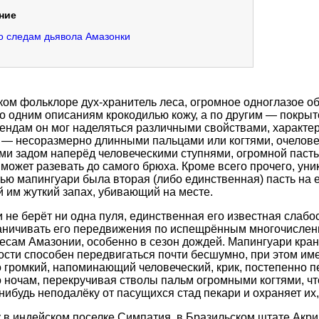
ние
о следам дьявола Амазонки
ком фольклоре дух-хранитель леса, огромное одноглазое о
 одним описаниям крокодилью кожу, а по другим — покрыт
ендам он мог наделяться различными свойствами, характе
— несоразмерно длинными пальцами или когтями, очелове
и задом наперёд человеческими ступнями, огромной паст
 может разевать до самого брюха. Кроме всего прочего, ун
ью мапингуари была вторая (либо единственная) пасть на е
ий на месте. ​‌‌​‌‌​ ​‌​‌‌‌‌ ​​​‌​‌ ​​‌​‌​ ​‌​​​‌ ​​‌‌‌​ ​​‌​‌‌ ​​‌‌‌​ ​‌​​​‌ ​​‌‌‌​ ​​‌​​‌ ​​‌‌​​ ​‌​​​‌ ​​‌​​‌ ​​‌​​‌ ​‌​​‌‌ ​‌​‌​‌​ ​‌‌​‌‌​ ​‌‌‌​‌‌ ​​‌‌‌‌
 не берёт ни одна пуля, единственная его известная слабо
аничивать его передвижения по испещрённым многочислен
есам Амазонии, особенно в сезон дождей. Мапингуари кране
ости способен передвигаться почти бесшумно, при этом им
 громкий, напоминающий человеческий, крик, постепенно 
о ночам, перекручивая стволы пальм огромными когтями, ч
ку от пасущихся стад пекари и охраняет их, убивая охотников.​‌‌​‌‌​ ​‌​‌‌‌‌ ​​​‌​‌ ​​‌​‌​ ​‌​​​‌ ​​‌‌‌​ ​​‌​‌‌ ​​‌‌‌​ ​‌​​​‌ ​​‌‌‌​ ​​‌​​
у в индейском поселке Симпатия, в Бразильском штате Акри