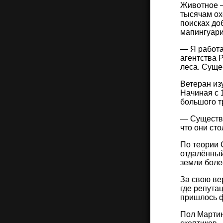
Животное —
тысячам ох
поисках до
мапингуари
— Я работа
агентства 
леса. Сущес
Ветеран из
Начиная с 
большого т
— Существо
что они сто
По теории 
отдалённый
земли боле
За свою ве
где репута
пришлось ф
Пол Мартин