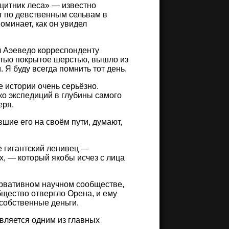
щитник леса» — известно
т по девственным сельвам в
оминает, как он увидел
л Аэеведо корреспонденту
стью покрытое шерстью, вышло из
. Я буду всегда помнить тот день.
 истории очень серьёзно.
ко экспедиций в глубины самого
еря.
шие его на своём пути, думают,
 гигантский ленивец —
, — который якобы исчез с лица
ервативном научном сообществе,
щество отвергло Орена, и ему
собственные деньги.
является одним из главных