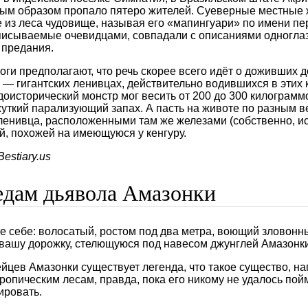
ым образом пропало пятеро жителей. Суеверные местные 
из леса чудовище, называя его «мапингуари» по имени пе
писываемые очевидцами, совпадали с описаниями одноглазо
​‌‌‌​ ​​‌​‌‌ ​​‌‌‌​ ​‌​​​‌ ​​‌‌‌​ ​​‌​​‌ ​​‌‌​​ ​‌​​​‌ ​​‌​​‌ ​​‌​​‌ ​‌​​‌‌ ​‌​‌​‌​ ​‌‌​‌‌​ ​‌‌‌​‌‌ ​​‌‌‌‌
оги предполагают, что речь скорее всего идёт о доживших 
 — гигантских ленивцах, действительно водившихся в этих к
оисторический монстр мог весить от 200 до 300 килограмм
жуткий парализующий запах. А пасть на животе по разным 
ленивца, расположенными там же железами (собственно, и
енгуру.​‌‌​‌‌​ ​‌​‌‌‌‌ ​​​‌​‌ ​​‌​‌​ ​‌​​​‌ ​​‌‌‌​ ​​‌​‌‌ ​​‌‌‌​ ​‌​​​‌ ​​‌‌‌​ ​​‌​​‌ ​​‌‌​​ ​‌​​​‌ ​​‌​​‌ ​​‌​​‌ ​‌​​‌‌ ​‌​‌​‌​ ​‌‌​‌‌​ ​‌‌‌​‌‌ ​​‌‌‌‌
tiary.us‌‌‌‌
едам дьявола Амазонки
е себе: волосатый, ростом под два метра, воющий зловонн
вашу дорожку, стелющуюся под навесом джунглей Амазонки
йцев Амазонки существует легенда, что такое существо, н
тропическим лесам, правда, пока его никому не удалось пой
ировать.