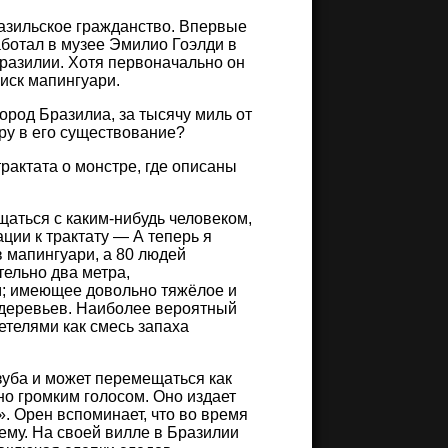
разильское гражданство. Впервые
аботал в музее Эмилио Гоэлди в
разилии. Хотя первоначально он
иск мапингуари.
ород Бразилиа, за тысячу миль от
ру в его существование?
рактата о монстре, где описаны
щаться с каким-нибудь человеком,
ции к трактату — А теперь я
в мапингуари, а 80 людей
тельно два метра,
м; имеющее довольно тяжёлое и
 деревьев. Наиболее вероятный
етелями как смесь запаха
зуба и может перемещаться как
но громким голосом. Оно издает
». Орен вспоминает, что во время
 ему. На своей вилле в Бразилии