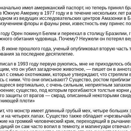
начально имел американский паспорт, но теперь принял б
в Южную Америку в 1977 году и в течение нескольких лет р
дном из ведущих исследовательских центров Амазонки в Б
изучением флоры и фауны реки, известность ему принес по
году Орен покинул Белем и переехал в столицу Бразилии, г
жного обитания чудовища. Почему? Неужели он потерял ве
. В июне прошлого года, ученый опубликовал вторую часть т
ования за последнее десятилетие.
аписал в 1993 году первую рукопись, мне не приходилось об
им, что он убил загадочное животное, — пишет он в аннота
ал с семью охотниками, которые утверждают, что стреляли 
сь с ними. Что они описывают? Существо, ростом приблизи
щееся вертикально, с очень сильным, неприятным запахо
оение; существо, под которым прогибаются толстые корни
го защиты от врагов — смрад, описанный некоторыми свид
гниющей плоти»
ит, что монстр имеет длинный грубый мех, четыре больших 
ак и на четырех лапах. Существо также обладает «чрезвычай
ожие на громкий человеческий крик, переходящий в рычание
едиций он сам часто вопил в темноту, и мапингуари отвечал