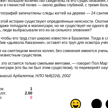
жит большое количество свидетельств его существования, 
х в глинистой почве — около дюйма глубиной, с тремя бо
тографий запечатлены следы когтей на дереве — 24 сантим
 этой истории существуют определённые неясности. Охотни
 даже попадали в мапингуари, но не существует ни одного ф
, люди выбрасывали его из-за сильного зловония?
 чтобы его труд стал широко известен в Бразилии. Тогда в 
убив «дьявола Амазонии», оставят его труп для осмотра уч
я на скептицизм многих коллег, без сомнения имеются учен
еизвестным существом.
 это остается только смелыми мечтами, — говорит Пол Мар
ингуари (кто бы ни был этим существом), то перевернёт наук
анасий Арбалетов, НЛО №8(224), 2002
ок:
1
лл:
2.00
о:
0