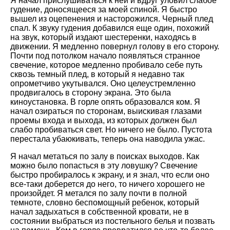
Я начал прислушиваться к ней и вдруг уловил слабое
гудение, доносящееся за моей спиной. Я быстро
вышел из оцепенения и насторожился. Черный плед
спал. К звуку гудения добавился еще один, похожий
на звук, который издают шестеренки, находясь в
движении. Я медленно повернул голову в его сторону.
Почти под потолком начало появляться странное
свечение, которое медленно пробивало себе путь
сквозь темный плед, в который я недавно так
опрометчиво укутывался. Оно целеустремленно
продвигалось в сторону экрана. Это была
киноустановка. В горле опять образовался ком. Я
начал озираться по сторонам, выискивая глазами
проемы входа и выхода, из которых должен был
слабо пробиваться свет. Но ничего не было. Пустота
перестала убаюкивать, теперь она наводила ужас.
Я начал метаться по залу в поисках выходов. Как
можно было попасться в эту ловушку? Свечение
быстро пробиралось к экрану, и я знал, что если оно
все-таки доберется до него, то ничего хорошего не
произойдет. Я метался по залу почти в полной
темноте, словно беспомощный ребенок, который
начал задыхаться в собственной кровати, не в
состоянии выбраться из постельного белья и позвать