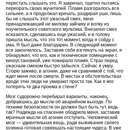
перестать слышать это. Я закричал, тщетно пытаясь
переорать своих мучителей. Пламя разгоралось все
сильнее, а я продолжал кричать, раздирая уши, лишь
бы не слышать этот ужасный смех, явно
принадлежавший не милому зайчику и волку из
поучительного советского мультика. Внезапно смех
исказился, сделавшись еще ужасней, и в голову
пришла мысль, что это тот момент, когда я сойду с
ума. Я был даже благодарен. В следующий момент
все закончилось. Заставив себя взглянуть на экран, я
обнаружил, что его, как и техническое помещение с
киноустановкой, уже пожирало пламя. Страх перед
ужасным смехом быстро забылся. Сейчас я умру.
Сгорю заживо, в агонии, даже не сравнимой с той, что
ждет меня после смерти. В местах и обстоятельствах
вроде этих люди не умирают просто так. Как я мог
потерять те два проема в стене?
Мозг судорожно перебирал варианты, наконец,
добравшись до мысли об аварийном выходе. По
технике безопасности он должен был быть тут, ведь
так? Надежда на спасение ободрила меня, заставив
мрачные мысли об агонии отступить. Человеческий
мозг — удивительная вещь, ради выживания своего
хозяина готовая совершать настоящие чудеса. В уже