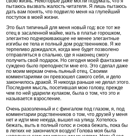
свою жизнь. Некоторые даже могли подумать, что я
пытаюсь вызвать жалость читателя. Я лишь пытаюсь
дать вам понять, что подвигло меня на глупейший
поступок в моей жизни.
Это был типичный для меня новый год: все тот же
отец в засаленной майке, мать в платье горошком,
элегантно подчеркивающее не менее элегантные
изгибы ее тела и полный дом родственников. Я же
терпеливо дожидался, когда мне будет позволено
отправляться в спальню, где я наконец смогу
получить свой подарок. Но сегодня моей фантазии не
суждено было преподнести мне его. Это сделал даже
по моим меркам очень пьяный отец. Своими
комментариями он превзошел самого себя, и дело
закончилось дракой. Я никогда раньше не делал этого.
Последняя мысль, посетившая мою голову, прежде
чем по ней ударили кулаком, была о том, что это и
называется взросление.
Очень разозленный и с фингалом под глазом, я, под
комментарии родственников о том, что друзей у меня
нет и идти мне некуда, вышел на улицу. Хотелось
бежать, выть в полный голос и снова бежать, пока бы
в легких не закончился воздух! Голова моя была