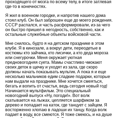
проходящего от мозга по всему телу, в итоге затлевая
где-то в конечностях.
Я жил в военном городке, и напротив нашего дома
стоял клуб. Он был заброшен еще до моего рождения.
СССР распался, и часть расформировали, из-за чего
он быстро пришел в негодность, собственно, как и
остальные служебные объекты войсковой части.
Мне снилось, будто я на детском празднике в этом
клубе. Я в кинозале, а вокруг дети, переодетые в
костюмы кто зайчика, кто лисички, а кто деда мороза
или снегурочки. Меня окружает уютная
предновогодняя суета. Мамы счастливо чмокают
своих деток в щечку и уходят из зала, где скоро
должны начать показывать мультик. А пока я и еще
несколько мальчиков едим сладкие подарки, которые
нам выдали на празднике. Мне хочется смеяться,
бегать и вопить от счастья, ведь сегодня новый год!
Начинается мультфильм. Это специальный
новогодний выпуск «Ну, погоди!». Вот волк
скатывается на лыжах, цепляется шарфиком за
дерево и попадает на каток, где танцует с зайцем. Я
восторженно хлопаю в ладоши их танцу. Когда волк
падает в воду, все смеются. Я тоже смеюсь, и на душе