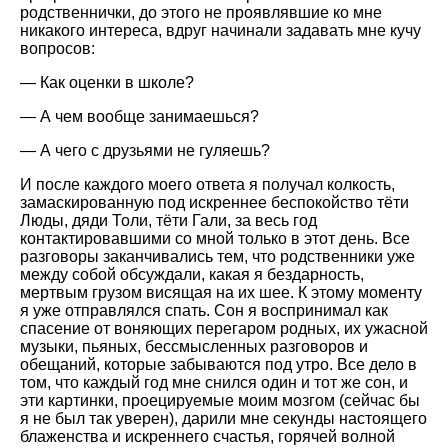
родственнички, до этого не проявлявшие ко мне
никакого интереса, вдруг начинали задавать мне кучу
вопросов:
— Как оценки в школе?
— А чем вообще занимаешься?
— А чего с друзьями не гуляешь?
И после каждого моего ответа я получал колкость,
замаскированную под искреннее беспокойство тёти
Люды, дяди Толи, тёти Гали, за весь год
контактировавшими со мной только в этот день. Все
разговоры заканчивались тем, что родственники уже
между собой обсуждали, какая я бездарность,
мертвым грузом висящая на их шее. К этому моменту
я уже отправлялся спать. Сон я воспринимал как
спасение от воняющих перегаром родных, их ужасной
музыки, пьяных, бессмысленных разговоров и
обещаний, которые забываются под утро. Все дело в
том, что каждый год мне снился один и тот же сон, и
эти картинки, проецируемые моим мозгом (сейчас бы
я не был так уверен), дарили мне секунды настоящего
блаженства и искреннего счастья, горячей волной