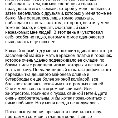
наблюдать за тем, как мои сверстники сначала
праздновали его с семьей, которой у меня не было, а
затем веселились с друзьями, которых у меня тоже не
было. Мне оставалось лишь томно вздыхать,
наблюдая в окно за салютом, которого, кстати, у меня
тоже не было, и слушать счастливый смех
незнакомых мне людей. В этот день я чувствовал
себя особенно гадко, потому что мое одиночество
выделялось еще сильнее.
Каждый новый год у меня проходил одинаково: отец в
засаленной майке и мать в красном платье в горошек,
которое очень удачно подчеркивало ее складки по
бокам, пили с родственниками, которых я не знаю и
знать не хочу. Поедали жирный от катастрофического
переизбытка дешевого майонеза оливье и
бутерброды с еще более жирной колбасой, все
больше становясь похожими на огромных свиней.
Они и меня сделали огромной свиньей. Или
жиртрестом, гоблином с пузом, свинкой Петей. Дети
очень изобретательны, я бы хотел познакомиться с
ними поближе. Но у меня всегда не получалось.
После выступления президента начиналась шоу-
программа со мной в главной роли. Пьяные