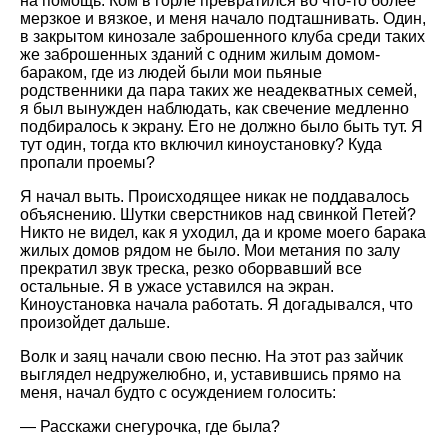
на помощь. Ком в горле превратился во что-то более
мерзкое и вязкое, и меня начало подташнивать. Один,
в закрытом кинозале заброшенного клуба среди таких
же заброшенных зданий с одним жилым домом-
бараком, где из людей были мои пьяные
родственники да пара таких же неадекватных семей,
я был вынужден наблюдать, как свечение медленно
подбиралось к экрану. Его не должно было быть тут. Я
тут один, тогда кто включил киноустановку? Куда
пропали проемы?
Я начал выть. Происходящее никак не поддавалось
объяснению. Шутки сверстников над свинкой Петей?
Никто не видел, как я уходил, да и кроме моего барака
жилых домов рядом не было. Мои метания по залу
прекратил звук треска, резко оборвавший все
остальные. Я в ужасе уставился на экран.
Киноустановка начала работать. Я догадывался, что
произойдет дальше.
Волк и заяц начали свою песню. На этот раз зайчик
выглядел недружелюбно, и, уставившись прямо на
меня, начал будто с осуждением голосить:
— Расскажи снегурочка, где была?