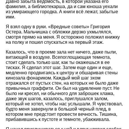
Давно забыта ведомость, в которой указана его
фамилия, а библиотекарша, да и сам юноша уехали
из умирающего городка. А книги всё лежат, забытые
ими.
Я взял одну в руки. «Вредные советы» Григория
Остера. Мальчишка с обложки дерзко ухмылялся,
смотря прямо на меня. Я осторожно положил книжку
на полку и пошел спускаться на первый этаж.
Казалось, что в проеме зала нет ничего, даже пыли,
витающей в воздухе. Всепоглощающая темнота,
стоит сделать только шаг, как ты окажешься в ее
тисках. Я сделал этот шаг. Затем еще один и еще,
медленно продвигаясь к центру и обшаривая стены
кинозала фонариком. Каждый мой шаг эхом
отражался от пустых стен, на которых не было даже
привычных граффити. Он был на удивление пуст. Не
было ни кресел, ни обычного для заброшек хлама,
даже звук шагов, казалось, приглушался залом,
который не хотел, чтобы нас услышали. Я чувствовал,
будто меня завернули в большой черный плед, в
котором мне предстоит провести вечность. Тишина,
прибавившись к пустоте и темноте, убаюкивала.