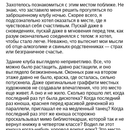
Захотелось познакомиться с этим местом поближе. Не
знаю, что заставило меня решить прогуляться по
заброшенному клубу ночью. Скорее всего, я
подсознательно хотел оказаться в месте, где я
чувствовал себя счастливым. Пускай даже в
сновидениях, пускай даже в мгновения перед тем, как
разум окончательно соединялся с телом: я хотел,
чтобы стало легче. Неважно, что вытеснит мои мысли
об отце-алкоголике и свиньях-родственниках — страх
или безграничное счастье.
Здание клуба выглядело неприветливо. Все, что
можно было растащить, давно растащили, и оно
выглядело безжизненным. Оконных рам на втором
этаже давно не было, краска, где осталась, сильно
потускнела. Даже оригинальные граффити местных
художников не создавали впечатления, что это место
еще живет. А оно и не жило. Сколько прошло лет, когда
последний раз тут была дискотека? Когда последний
раз юноша, краснея перед красивой девчонкой из
параллели, приглашал ее на медленный танец? Когда
последний раз этот же юноша осторожно
проскальзывал мимо библиотекарши, которой так и не
вернул книжку в четвертом классе? Водил ли этот
юноша когда-нибудь хоровод вокруг елки? Это место