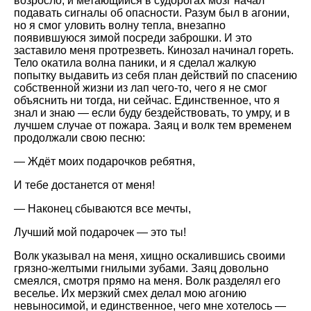
возросло, и метающийся в судорогах мозг начал
подавать сигналы об опасности. Разум был в агонии,
но я смог уловить волну тепла, внезапно
появившуюся зимой посреди заброшки. И это
заставило меня протрезветь. Кинозал начинал гореть.
Тело окатила волна паники, и я сделал жалкую
попытку выдавить из себя план действий по спасению
собственной жизни из лап чего-то, чего я не смог
объяснить ни тогда, ни сейчас. Единственное, что я
знал и знаю — если буду бездействовать, то умру, и в
лучшем случае от пожара. Заяц и волк тем временем
продолжали свою песню:
— Ждёт моих подарочков ребятня,
И тебе достанется от меня!
— Наконец сбываются все мечты,
Лучший мой подарочек — это ты!
Волк указывал на меня, хищно оскалившись своими
грязно-желтыми гнилыми зубами. Заяц довольно
смеялся, смотря прямо на меня. Волк разделял его
веселье. Их мерзкий смех делал мою агонию
невыносимой, и единственное, чего мне хотелось —