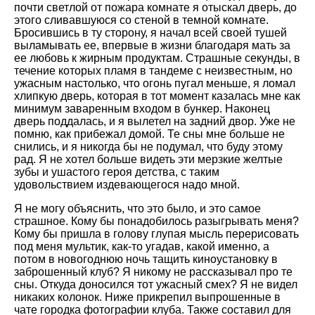
почти светлой от пожара комнате я отыскал дверь, до
этого сливавшуюся со стеной в темной комнате.
Бросившись в ту сторону, я начал всей своей тушей
выламывать ее, впервые в жизни благодаря мать за
ее любовь к жирным продуктам. Страшные секунды, в
течение которых пламя в тандеме с неизвестным, но
ужасным настолько, что огонь пугал меньше, я ломал
хлипкую дверь, которая в тот момент казалась мне как
минимум заваренным входом в бункер. Наконец
дверь поддалась, и я вылетел на задний двор. Уже не
помню, как прибежал домой. Те сны мне больше не
снились, и я никогда бы не подумал, что буду этому
рад. Я не хотел больше видеть эти мерзкие желтые
зубы и ушастого героя детства, с таким
удовольствием издевающегося надо мной.
Я не могу объяснить, что это было, и это самое
страшное. Кому бы понадобилось разыгрывать меня?
Кому бы пришла в голову глупая мысль перерисовать
под меня мультик, как-то угадав, какой именно, а
потом в новогоднюю ночь тащить киноустановку в
заброшенный клуб? Я никому не рассказывал про те
сны. Откуда доносился тот ужасный смех? Я не видел
никаких колонок. Ниже прикрепил выпрошенные в
чате городка фотографии клуба. Также составил для