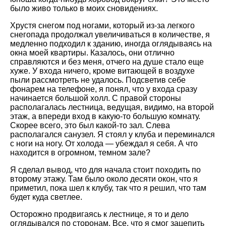
было живо только в моих сновидениях.
Хрустя снегом под ногами, который из-за легкого
снегопада продолжал увеличиваться в количестве, я
медленно подходил к зданию, иногда оглядываясь на
окна моей квартиры. Казалось, они отлично
справляются и без меня, отчего на душе стало еще
хуже. У входа ничего, кроме витающей в воздухе
пыли рассмотреть не удалось. Подсветив себе
фонарем на телефоне, я понял, что у входа сразу
начинается большой холл. С правой стороны
располагалась лестница, ведущая, видимо, на второй
этаж, а впереди вход в какую-то большую комнату.
Скорее всего, это был какой-то зал. Слева
располагался санузел. Я стоял у клуба и переминался
с ноги на ногу. От холода — убеждал я себя. А что
находится в огромном, темном зале?
Я сделал вывод, что для начала стоит походить по
второму этажу. Там было около десяти окон, что я
приметил, пока шел к клубу, так что я решил, что там
будет куда светлее.
Осторожно продвигаясь к лестнице, я то и дело
оглядывался по сторонам. Все, что я смог зацепить