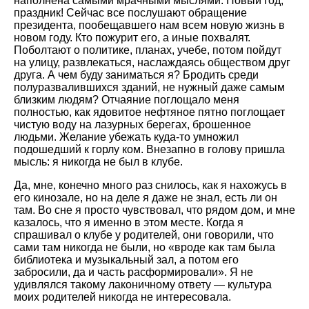
наполнена самыми мрачными мыслями. Новый год,
праздник! Сейчас все послушают обращение
президента, пообещавшего нам всем новую жизнь в
новом году. Кто пожурит его, а иные похвалят.
Поболтают о политике, планах, учебе, потом пойдут
на улицу, развлекаться, наслаждаясь обществом друг
друга. А чем буду заниматься я? Бродить среди
полуразвалившихся зданий, не нужный даже самым
близким людям? Отчаяние поглощало меня
полностью, как ядовитое нефтяное пятно поглощает
чистую воду на лазурных берегах, брошенное
людьми. Желание убежать куда-то умножил
подошедший к горлу ком. Внезапно в голову пришла
мысль: я никогда не был в клубе.
Да, мне, конечно много раз снилось, как я нахожусь в
его кинозале, но на деле я даже не знал, есть ли он
там. Во сне я просто чувствовал, что рядом дом, и мне
казалось, что я именно в этом месте. Когда я
спрашивал о клубе у родителей, они говорили, что
сами там никогда не были, но «вроде как там была
библиотека и музыкальный зал, а потом его
забросили, да и часть расформировали». Я не
удивлялся такому лаконичному ответу — культура
моих родителей никогда не интересовала.