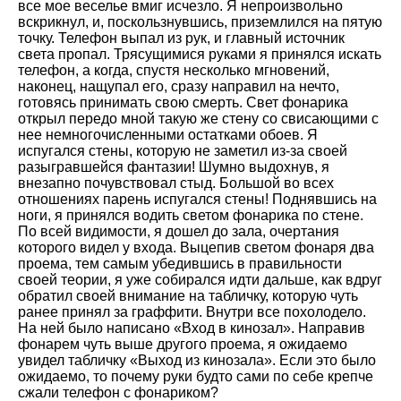
все мое веселье вмиг исчезло. Я непроизвольно
вскрикнул, и, поскользнувшись, приземлился на пятую
точку. Телефон выпал из рук, и главный источник
света пропал. Трясущимися руками я принялся искать
телефон, а когда, спустя несколько мгновений,
наконец, нащупал его, сразу направил на нечто,
готовясь принимать свою смерть. Свет фонарика
открыл передо мной такую же стену со свисающими с
нее немногочисленными остатками обоев. Я
испугался стены, которую не заметил из-за своей
разыгравшейся фантазии! Шумно выдохнув, я
внезапно почувствовал стыд. Большой во всех
отношениях парень испугался стены! Поднявшись на
ноги, я принялся водить светом фонарика по стене.
По всей видимости, я дошел до зала, очертания
которого видел у входа. Выцепив светом фонаря два
проема, тем самым убедившись в правильности
своей теории, я уже собирался идти дальше, как вдруг
обратил своей внимание на табличку, которую чуть
ранее принял за граффити. Внутри все похолодело.
На ней было написано «Вход в кинозал». Направив
фонарем чуть выше другого проема, я ожидаемо
увидел табличку «Выход из кинозала». Если это было
ожидаемо, то почему руки будто сами по себе крепче
сжали телефон с фонариком?