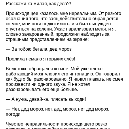
Расскажи-ка милая, как дела?!
Происходящее казалось мне нереальным. От резкого
осознания того, что заяц действительно обращается
ко мне, мои ноги подкосились, и я был вынужден
опуститься на колени. Ужас парализовал меня, и я,
словно зачарованный, продолжил наблюдать за
страшным представлением на экране:
— За тобою бегала, дед мороз,
Пролила немало я горьких слёз!
Волк тоже обращался ко мне. Мой уже плохо
работающий мозг уловил его интонацию. Он говорил
как будто бы разочарованно. Я начал плакать, не смея
произвести ни одного звука. Я не хотел
разочаровывать его еще больше.
— А ну-ка, давай-ка, плясать выходи!
— Нет, дед мороз, нет, дед мороз, нет дед мороз,
погоди!
Чувство неправильности происходящего резко