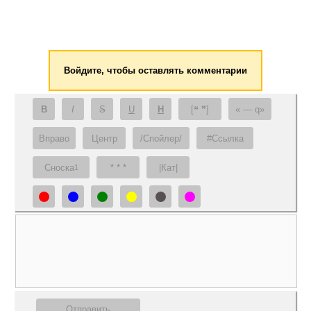
Войдите, чтобы оставлять комментарии
B
I
S
U
H
[❝ ❞]
— q
Вправо
Центр
/Спойлер/
#Ссылка
Сноска
* * *
|Кат|
1