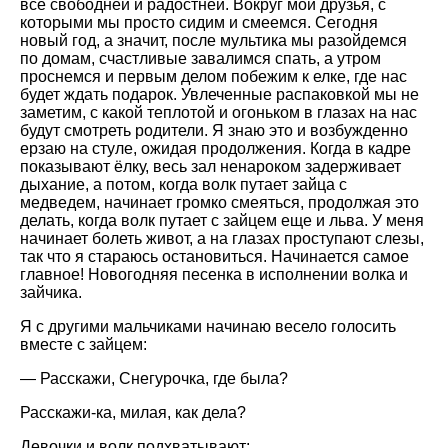
все свободней и радостней. Вокруг мои друзья, с
которыми мы просто сидим и смеемся. Сегодня
новый год, а значит, после мультика мы разойдемся
по домам, счастливые завалимся спать, а утром
проснемся и первым делом побежим к елке, где нас
будет ждать подарок. Увлеченные распаковкой мы не
заметим, с какой теплотой и огоньком в глазах на нас
будут смотреть родители. Я знаю это и возбужденно
ерзаю на стуле, ожидая продолжения. Когда в кадре
показывают ёлку, весь зал ненароком задерживает
дыхание, а потом, когда волк путает зайца с
медведем, начинает громко смеяться, продолжая это
делать, когда волк путает с зайцем еще и льва. У меня
начинает болеть живот, а на глазах проступают слезы,
так что я стараюсь остановиться. Начинается самое
главное! Новогодняя песенка в исполнении волка и
зайчика.
Я с другими мальчиками начинаю весело голосить
вместе с зайцем:
— Расскажи, Снегурочка, где была?
Расскажи-ка, милая, как дела?
Девочки и волк подхватывают: