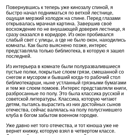
Повернувшись к теперь уже кинозалу спиной, я
быстро начал подниматься по ветхой лестнице,
ощущая мерзкий холодок на спине. Перед глазами
открывалась мрачная картина. Завершив своё
восхождение по не внушающей доверия лестнице, я
сразу оказался в коридоре. Из окон пробивался
слабый свет с улицы, а где не было окон, находились
комнаты. Как было выяснено позже, интерес
представляла только библиотека, в которую я зашел
последней.
Из интерьера в комнате были полуразвалившиеся
пустые полки, покрытые слоем грязи, смешанной со
снегом и мусором и бывший когда-то рабочий стол
библиотекарши, ныне устланный грязными бумагами
и тем же слоем помоев. Интерес представляли книги,
разбросанные по полу. Это была классика русской и
советской литературы. Классика, которую читают
детям, пытаясь вырастить из них достойных сынов
отечества, сейчас валялась на полу полусгнившего
клуба в богом забытом военном городке.
Уже давно нет того отечества, и тот юноша уже не
вернет книжку, которую взял в четвертом классе.