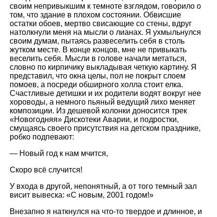
своим непривыкшим к темноте взглядом, говорило о
том, что здание в плохом состоянии. Обвисшие
остатки обоев, мертво свисающие со стены, вдруг
натолкнули меня на мысли о лианах. Я ухмыльнулся
своим думам, пытаясь развеселить себя в столь
жутком месте. В конце концов, мне не привыкать
веселить себя. Мысли в голове начали метаться,
словно по кирпичику выкладывая четкую картину. Я
представил, что окна целы, пол не покрыт слоем
помоев, а посреди обширного холла стоит елка.
Счастливые детишки и их родители водят вокруг нее
хороводы, а немного пьяный ведущий лихо меняет
композиции. Из дешевой колонки доносится трек
«Новогодняя» Дискотеки Аварии, и подростки,
смущаясь своего присутствия на детском празднике,
робко подпевают:
— Новый год к нам мчится,
Скоро всё случится!
У входа в другой, непонятный, а от того темный зал
висит вывеска: «С новым, 2001 годом!»
Внезапно я наткнулся на что-то твердое и длинное, и