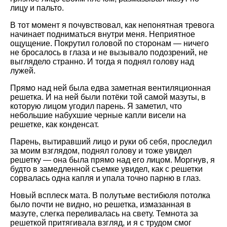
лицу и пальто.
В тот момент я почувствовал, как непонятная тревога
начинает подниматься внутри меня. Неприятное
ощущение. Покрутил головой по сторонам — ничего
не бросалось в глаза и не вызывало подозрений, не
выглядело странно. И тогда я поднял голову над
лужей.
Прямо над ней была едва заметная вентиляционная
решетка. И на ней были потёки той самой мазуты, в
которую лицом угодил парень. Я заметил, что
небольшие набухшие черные капли висели на
решетке, как конденсат.
Парень, вытиравший лицо и руки об себя, проследил
за моим взглядом, поднял голову и тоже увидел
решетку — она была прямо над его лицом. Моргнув, я
будто в замедленной съемке увидел, как с решетки
сорвалась одна капля и упала точно парню в глаз.
Новый всплеск мата. В полутьме вестибюля потолка
было почти не видно, но решетка, измазанная в
мазуте, слегка переливалась на свету. Темнота за
решеткой притягивала взгляд, и я с трудом смог