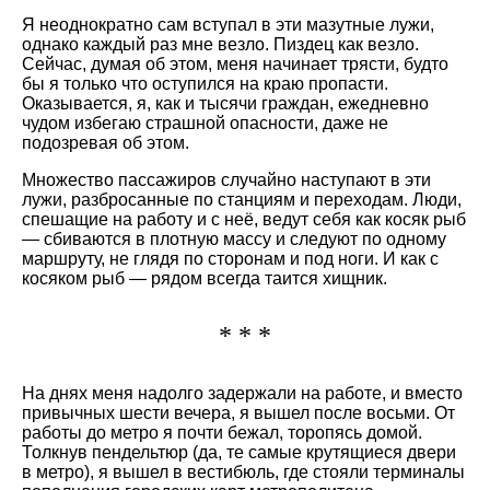
Я неоднократно сам вступал в эти мазутные лужи,
однако каждый раз мне везло. Пиздец как везло.
Сейчас, думая об этом, меня начинает трясти, будто
бы я только что оступился на краю пропасти.
Оказывается, я, как и тысячи граждан, ежедневно
чудом избегаю страшной опасности, даже не
подозревая об этом.
Множество пассажиров случайно наступают в эти
лужи, разбросанные по станциям и переходам. Люди,
спешащие на работу и с неё, ведут себя как косяк рыб
— сбиваются в плотную массу и следуют по одному
маршруту, не глядя по сторонам и под ноги. И как с
косяком рыб — рядом всегда таится хищник.
* * *
На днях меня надолго задержали на работе, и вместо
привычных шести вечера, я вышел после восьми. От
работы до метро я почти бежал, торопясь домой.
Толкнув пендельтюр (да, те самые крутящиеся двери
в метро), я вышел в вестибюль, где стояли терминалы