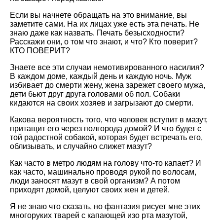
Если вы начнете обращать на это внимание, вы
заметите сами. На их лицах уже есть эта печать. Не
знаю даже как назвать. Печать безысходности?
Расскажи они, о том что знают, и что? Кто поверит?
КТО ПОВЕРИТ?
Знаете все эти случаи немотивированного насилия?
В каждом доме, каждый день и каждую ночь. Муж
избивает до смерти жену, жена зарежет своего мужа,
дети бьют друг друга головами об пол. Собаки
кидаются на своих хозяев и загрызают до смерти.
Какова вероятность того, что человек вступит в мазут,
притащит его через полгорода домой? И что будет с
той радостной собакой, которая будет встречать его,
облизывать, и случайно слижет мазут?
Как часто в метро людям на голову что-то капает? И
как часто, машинально проводя рукой по волосам,
люди заносят мазут в свой организм? А потом
приходят домой, целуют своих жен и детей.
Я не знаю что сказать, но фантазия рисует мне этих
многоруких тварей с капающей изо рта мазутой,