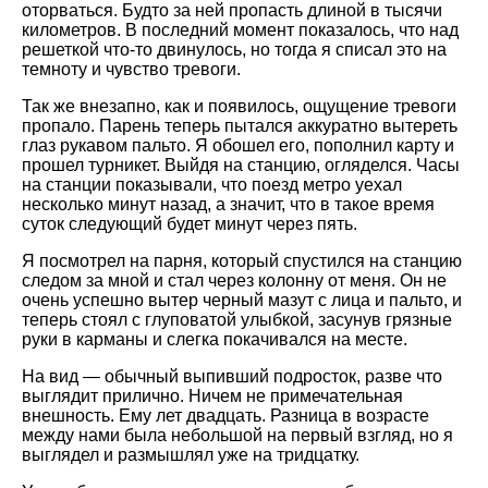
оторваться. Будто за ней пропасть длиной в тысячи
километров. В последний момент показалось, что над
решеткой что-то двинулось, но тогда я списал это на
темноту и чувство тревоги.
Так же внезапно, как и появилось, ощущение тревоги
пропало. Парень теперь пытался аккуратно вытереть
глаз рукавом пальто. Я обошел его, пополнил карту и
прошел турникет. Выйдя на станцию, огляделся. Часы
на станции показывали, что поезд метро уехал
несколько минут назад, а значит, что в такое время
суток следующий будет минут через пять.
Я посмотрел на парня, который спустился на станцию
следом за мной и стал через колонну от меня. Он не
очень успешно вытер черный мазут с лица и пальто, и
теперь стоял с глуповатой улыбкой, засунув грязные
руки в карманы и слегка покачивался на месте.
На вид — обычный выпивший подросток, разве что
выглядит прилично. Ничем не примечательная
внешность. Ему лет двадцать. Разница в возрасте
между нами была небольшой на первый взгляд, но я
выглядел и размышлял уже на тридцатку.