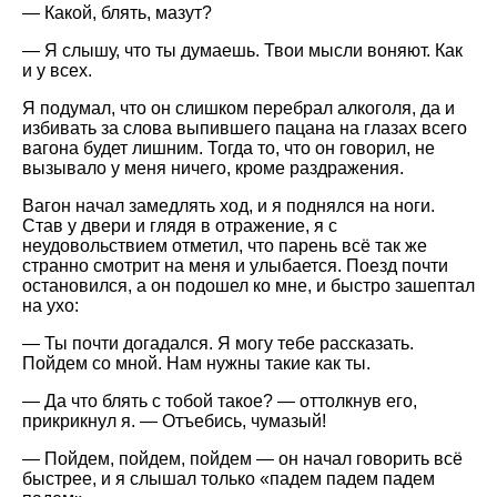
— Какой, блять, мазут?
— Я слышу, что ты думаешь. Твои мысли воняют. Как
и у всех.
Я подумал, что он слишком перебрал алкоголя, да и
избивать за слова выпившего пацана на глазах всего
вагона будет лишним. Тогда то, что он говорил, не
вызывало у меня ничего, кроме раздражения.
Вагон начал замедлять ход, и я поднялся на ноги.
Став у двери и глядя в отражение, я с
неудовольствием отметил, что парень всё так же
странно смотрит на меня и улыбается. Поезд почти
остановился, а он подошел ко мне, и быстро зашептал
на ухо:
— Ты почти догадался. Я могу тебе рассказать.
Пойдем со мной. Нам нужны такие как ты.
— Да что блять с тобой такое? — оттолкнув его,
прикрикнул я. — Отъебись, чумазый!
— Пойдем, пойдем, пойдем — он начал говорить всё
быстрее, и я слышал только «падем падем падем