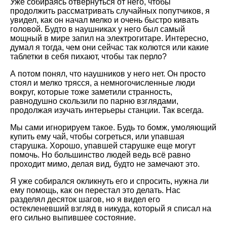
Уже собираясь отвернуться от него, чтобы
продолжить рассматривать случайных попутчиков, я
увидел, как он начал мелко и очень быстро кивать
головой. Будто в наушниках у него был самый
мощный в мире запил на электрогитаре. Интересно,
думал я тогда, чем они сейчас так колются или какие
таблетки в себя пихают, чтобы так перло?
А потом понял, что наушников у него нет. Он просто
стоял и мелко трясся, а немногочисленные люди
вокруг, которые тоже заметили странность,
равнодушно скользили по парню взглядами,
продолжая изучать интерьеры станции. Так всегда.
Мы сами игнорируем такое. Будь то бомж, умоляющий
купить ему чай, чтобы согреться, или упавшая
старушка. Хорошо, упавшей старушке еще могут
помочь. Но большинство людей ведь всё равно
проходит мимо, делая вид, будто не замечают это.
Я уже собирался окликнуть его и спросить, нужна ли
ему помощь, как он перестал это делать. Нас
разделял десяток шагов, но я видел его
остекленевший взгляд в никуда, который я списал на
его сильно выпившее состояние.