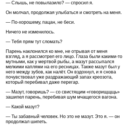
— Слышь, не повылазило? — спросил я.
Он молчал, продолжая улыбаться и смотреть на меня.
— По-хорошему, пацан, не беси.
Ничего не изменилось.
— Тебя прям тут сломать?
Парень наклонился ко мне, не отрывая от меня
взгляд, а я рассмотрел его лицо. Глаза были какими-то
мутными, как у мертвой рыбы, а мазут рассыпался
мелкими каплями на его ресницах. Также мазут был у
него между зубов, как налёт. Он вздохнул, и я снова
почувствовал уже раздражающий запах креозота,
который перебивал даже перегар.
— Мазут, говоришь? — со свистящим «говорищщщь»
зашипел парень, перебивая шум мчащегося вагона.
— Какой мазут?
— Ты забавный человек. Но это не мазут. Это я. — он
продолжал шипеть.