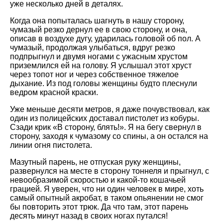
уже несколько дней в деталях.
Когда она попыталась шагнуть в нашу сторону,
чумазый резко дернул ее в свою сторону, и она,
описав в воздухе дугу, ударилась головой об пол. А
чумазый, продолжая улыбаться, вдруг резко
подпрыгнул и двумя ногами с ужасным хрустом
приземлился ей на голову. Я услышал этот хруст
через топот ног и через собственное тяжелое
дыхание. Из под головы женщины будто плеснули
ведром красной краски.
Уже меньше десяти метров, я даже почувствовал, как
один из полицейских доставал пистолет из кобуры.
Сзади крик «В сторону, блять!». Я на бегу свернул в
сторону, заходя к чумазому со спины, а он остался на
линии огня пистолета.
Мазутный парень, не отпуская руку женщины,
развернулся на месте в сторону тоннеля и прыгнул, с
невообразимой скоростью и какой-то кошачьей
грацией. Я уверен, что ни один человек в мире, хоть
самый опытный акробат, в таком опьянении не смог
бы повторить этот трюк. Да что там, этот парень
десять минут назад в своих ногах путался!