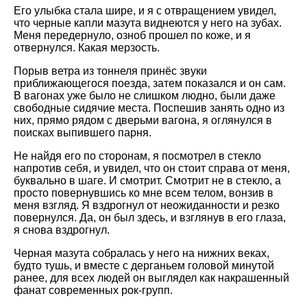
Его улыбка стала шире, и я с отвращением увидел,
что черные капли мазута виднеются у него на зубах.
Меня передернуло, озноб прошел по коже, и я
отвернулся. Какая мерзость.
Порыв ветра из тоннеля принёс звуки
приближающегося поезда, затем показался и он сам.
В вагонах уже было не слишком людно, были даже
свободные сидячие места. Поспешив занять одно из
них, прямо рядом с дверьми вагона, я оглянулся в
поисках выпившего парня.
Не найдя его по сторонам, я посмотрел в стекло
напротив себя, и увидел, что он стоит справа от меня,
буквально в шаге. И смотрит. Смотрит не в стекло, а
просто повернувшись ко мне всем телом, вонзив в
меня взгляд. Я вздрогнул от неожиданности и резко
повернулся. Да, он был здесь, и взглянув в его глаза,
я снова вздрогнул.
Черная мазута собралась у него на нижних веках,
будто тушь, и вместе с дерганьем головой минутой
ранее, для всех людей он выглядел как накрашенный
фанат современных рок-групп.