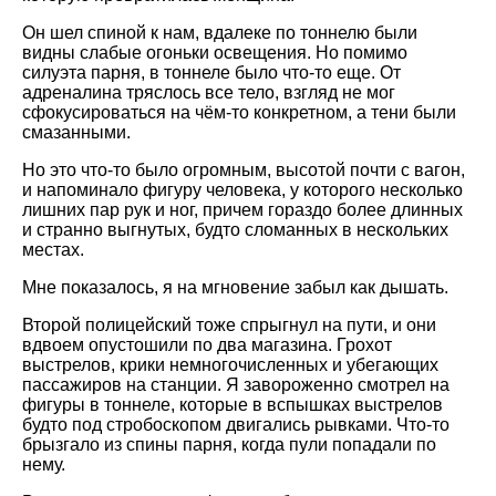
Он шел спиной к нам, вдалеке по тоннелю были
видны слабые огоньки освещения. Но помимо
силуэта парня, в тоннеле было что-то еще. От
адреналина тряслось все тело, взгляд не мог
сфокусироваться на чём-то конкретном, а тени были
смазанными.
Но это что-то было огромным, высотой почти с вагон,
и напоминало фигуру человека, у которого несколько
лишних пар рук и ног, причем гораздо более длинных
и странно выгнутых, будто сломанных в нескольких
местах.
Мне показалось, я на мгновение забыл как дышать.
Второй полицейский тоже спрыгнул на пути, и они
вдвоем опустошили по два магазина. Грохот
выстрелов, крики немногочисленных и убегающих
пассажиров на станции. Я завороженно смотрел на
фигуры в тоннеле, которые в вспышках выстрелов
будто под стробоскопом двигались рывками. Что-то
брызгало из спины парня, когда пули попадали по
нему.