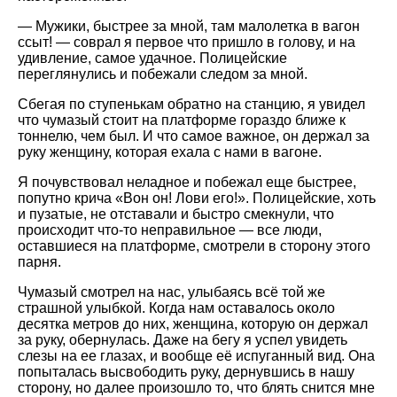
— Мужики, быстрее за мной, там малолетка в вагон
ссыт! — соврал я первое что пришло в голову, и на
удивление, самое удачное. Полицейские
переглянулись и побежали следом за мной.
Сбегая по ступенькам обратно на станцию, я увидел
что чумазый стоит на платформе гораздо ближе к
тоннелю, чем был. И что самое важное, он держал за
руку женщину, которая ехала с нами в вагоне.
Я почувствовал неладное и побежал еще быстрее,
попутно крича «Вон он! Лови его!». Полицейские, хоть
и пузатые, не отставали и быстро смекнули, что
происходит что-то неправильное — все люди,
оставшиеся на платформе, смотрели в сторону этого
парня.
Чумазый смотрел на нас, улыбаясь всё той же
страшной улыбкой. Когда нам оставалось около
десятка метров до них, женщина, которую он держал
за руку, обернулась. Даже на бегу я успел увидеть
слезы на ее глазах, и вообще её испуганный вид. Она
попыталась высвободить руку, дернувшись в нашу
сторону, но далее произошло то, что блять снится мне