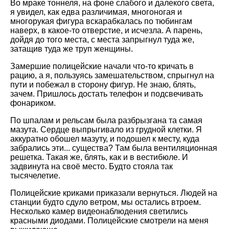
Во мраке тоннеля, на фоне слабого и далекого света,
я увидел, как едва различимая, многоногая и
многорукая фигура вскарабкалась по тюбингам
наверх, в какое-то отверстие, и исчезла. А парень,
дойдя до того места, с места запрыгнул туда же,
затащив туда же труп женщины.
Замершие полицейские начали что-то кричать в
рацию, а я, пользуясь замешательством, спрыгнул на
пути и побежал в сторону фигур. Не знаю, блять,
зачем. Пришлось достать телефон и подсвечивать
фонариком.
По шпалам и рельсам была разбрызгана та самая
мазута. Сердце выпрыгивало из грудной клетки. Я
аккуратно обошел мазуту, и подошел к месту, куда
забрались эти... существа? Там была вентиляционная
решетка. Такая же, блять, как и в вестибюле. И
задвинута на своё место. Будто стояла так
тысячелетие.
Полицейские криками приказали вернуться. Людей на
станции будто сдуло ветром, мы остались втроем.
Несколько камер видеонаблюдения светились
красными диодами. Полицейские смотрели на меня