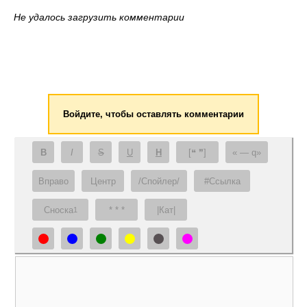
Не удалось загрузить комментарии
Войдите, чтобы оставлять комментарии
B
I
S
U
H
[❝ ❞]
— q
Вправо
Центр
/Спойлер/
#Ссылка
Сноска
* * *
|Кат|
1