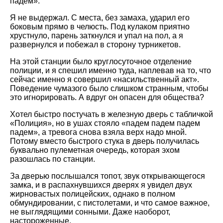
падем».
Я не выдержал. С места, без замаха, ударил его
боковым прямо в челюсть. Под кулаком приятно
хрустнуло, парень заткнулся и упал на пол, а я
развернулся и побежал в сторону турникетов.
На этой станции было круглосуточное отделение
полиции, и я спешил именно туда, наплевав на то, что
сейчас именно я совершил «насильственный акт».
Поведение чумазого было слишком странным, чтобы
это игнорировать. А вдруг он опасен для общества?
Хотел быстро постучать в железную дверь с табличкой
«Полиция», но в ушах стояло «падем падем падем
падем», а тревога снова взяла верх надо мной.
Потому вместо быстрого стука в дверь получилась
буквально пулеметная очередь, которая эхом
разошлась по станции.
За дверью послышался топот, звук открывающегося
замка, и в распахнувшихся дверях я увидел двух
жирновастых полицейских, однако в полном
обмундировании, с пистолетами, и что самое важное,
не выглядящими сонными. Даже наоборот,
настороженные.