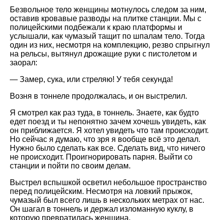
Безвольное тело женщины мотнулось следом за ним,
оставив кровавые разводы на плитке станции. Мы с
полицейскими подбежали к краю платформы и
услышали, как чумазый тащит по шпалам тело. Тогда
один из них, несмотря на комплекцию, резво спрыгнул
на рельсы, вытянул дрожащие руки с пистолетом и
заорал:
— Замер, сука, или стреляю! У тебя секунда!
Возня в тоннеле продолжалась, и он выстрелил.
Я смотрел как раз туда, в тоннель. Знаете, как будто
едет поезд и ты непонятно зачем хочешь увидеть, как
он приближается. Я хотел увидеть что там происходит.
Но сейчас я думаю, что зря я вообще всё это делал.
Нужно было сделать как все. Сделать вид, что ничего
не происходит. Проигнорировать парня. Выйти со
станции и пойти по своим делам.
Выстрел вспышкой осветил небольшое пространство
перед полицейским. Несмотря на ловкий прыжок,
чумазый был всего лишь в нескольких метрах от нас.
Он шагал в тоннель и держал изломанную куклу, в
которую превратилась женщина.