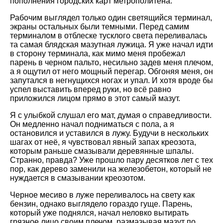
пополнения городских карт метрополитена.
Рабочим выглядел только один светящийся терминал,
экраны остальных были темными. Перед самим
терминалом в отблеске тусклого света переливалась
та самая блядская мазутная лужица. Я уже начал идти
в сторону терминала, как мимо меня пробежал
парень в черном пальто, несильно задев меня плечом,
а я ощутил от него мощный перегар. Обгоняя меня, он
запутался в негнущихся ногах и упал. И хотя вроде бы
успел выставить вперед руки, но всё равно
приложился лицом прямо в этот самый мазут.
Я с улыбкой слушал его мат, думая о справедливости.
Он медленно начал подниматься с пола, а я
остановился и уставился в лужу. Будучи в нескольких
шагах от неё, я чувствовал явный запах креозота,
которым раньше смазывали деревянные шпалы.
Странно, правда? Уже прошло пару десятков лет с тех
пор, как дерево заменили на железобетон, который не
нуждается в смазывании креозотом.
Черное месиво в луже переливалось на свету как
бензин, однако выглядело гораздо гуще. Парень,
который уже поднялся, начал неловко вытирать
грязное лицо своим плечом, размазывая мазут по