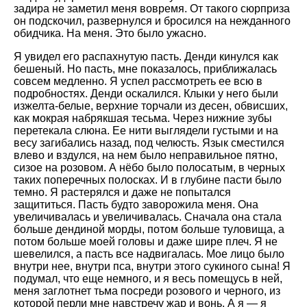
задира не заметил меня вовремя. От такого сюрприза
он подскочил, развернулся и бросился на нежданного
обидчика. На меня. Это было ужасно.
Я увидел его распахнутую пасть. Денди кинулся как
бешеный. Но пасть, мне показалось, приближалась
совсем медленно. Я успел рассмотреть ее всю в
подробностях. Денди оскалился. Клыки у него были
изжелта-белые, верхние торчали из десен, обвисших,
как мокрая набрякшая тесьма. Через нижние зубы
перетекала слюна. Ее нити выглядели густыми и на
весу загибались назад, под челюсть. Язык сместился
влево и вздулся, на нем было неправильное пятно,
сизое на розовом. А нёбо было полосатым, в черных
таких поперечных полосках. И в глубине пасти было
темно. Я растерялся и даже не попытался
защититься. Пасть будто заворожила меня. Она
увеличивалась и увеличивалась. Сначала она стала
больше дендиной морды, потом больше туловища, а
потом больше моей головы и даже шире плеч. Я не
шевелился, а пасть все надвигалась. Мое лицо было
внутри нее, внутри пса, внутри этого сукиного сына! Я
подумал, что еще немного, и я весь помещусь в ней,
меня заглотнет тьма посреди розового и черного, из
которой перли мне навстречу жар и вонь. А я — я