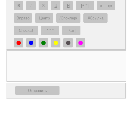
B
I
S
U
H
[❝ ❞]
— q
Вправо
Центр
/Спойлер/
#Ссылка
Сноска
* * *
|Кат|
1