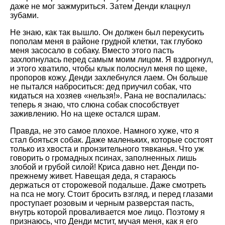
даже не мог зажмуриться. Затем Денди клацнул
зубами.
Не знаю, как так вышло. Он должен был перекусить
пополам меня в районе грудной клетки, так глубоко
меня засосало в собаку. Вместо этого пасть
захлопнулась перед самым моим лицом. Я вздрогнул,
и этого хватило, чтобы клык полоснул меня по щеке,
пропоров кожу. Денди захлебнулся лаем. Он больше
не пытался наброситься: дед приучил собак, что
кидаться на хозяев «нельзя!». Рана не воспалилась:
теперь я знаю, что слюна собак способствует
заживлению. Но на щеке остался шрам.
Правда, не это самое плохое. Намного хуже, что я
стал бояться собак. Даже маленьких, которые состоят
только из хвоста и пронзительного тявканья. Что уж
говорить о громадных псинах, заполненных лишь
злобой и грубой силой! Криса давно нет. Денди по-
прежнему живет. Навещая деда, я стараюсь
держаться от сторожевой подальше. Даже смотреть
на пса не могу. Стоит бросить взгляд, и перед глазами
проступает розовым и черным разверстая пасть,
внутрь которой проваливается мое лицо. Поэтому я
признаюсь, что Денди мстит, мучая меня, как я его