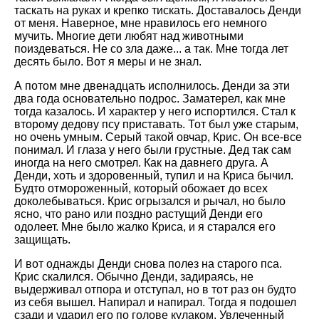
таскать на руках и крепко тискать. Доставалось Денди
от меня. Наверное, мне нравилось его немного
мучить. Многие дети любят над животными
поиздеваться. Не со зла даже... а так. Мне тогда лет
десять было. Вот я меры и не знал.
А потом мне двенадцать исполнилось. Денди за эти
два года основательно подрос. Заматерел, как мне
тогда казалось. И характер у него испортился. Стал к
второму дедову псу приставать. Тот был уже старым,
но очень умным. Серый такой овчар, Крис. Он все-все
понимал. И глаза у него были грустные. Дед так сам
иногда на него смотрел. Как на давнего друга. А
Денди, хоть и здоровенный, тупил и на Криса бычил.
Будто отмороженный, который обожает до всех
доколебываться. Крис огрызался и рычал, но было
ясно, что рано или поздно растущий Денди его
одолеет. Мне было жалко Криса, и я старался его
защищать.
И вот однажды Денди снова полез на старого пса.
Крис скалился. Обычно Денди, задираясь, не
выдерживал отпора и отступал, но в тот раз он будто
из себя вышел. Напирал и напирал. Тогда я подошел
сзади и ударил его по голове кулаком. Увлеченный