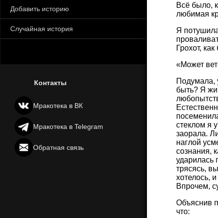
Всё было, 
Добавить историю
любимая кр
Случайная история
Я потушила
проваливат
Грохот, как
«Может вет
Подумала, 
Контакты
быть? Я жив
любопытство
Мракотека в ВК
Естественно
посеменила
стеклом я 
Мракотека в Telegram
заорала. Л
наглой усм
Обратная связь
сознания, к
ударилась г
трясясь, в
хотелось, и
Впрочем, су
Объяснив п
что: