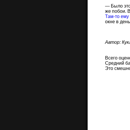
— Было это 
же побои. 
Там-то ему 
окне в ден
Автор: Кук
Всего оцен
Средний ба
Это смешн