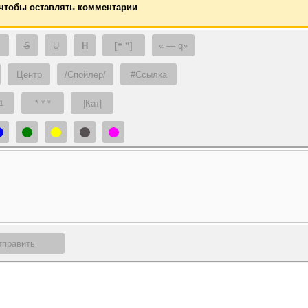
 чтобы оставлять комментарии
S
U
H
[❝ ❞]
— q
Центр
/Спойлер/
#Ссылка
* * *
|Кат|
1