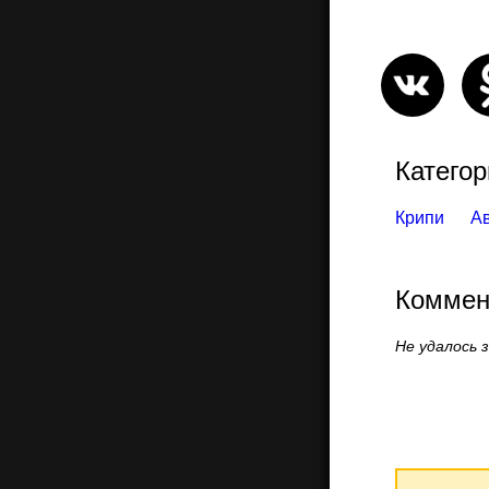
Категор
Крипи
А
Коммен
Не удалось 