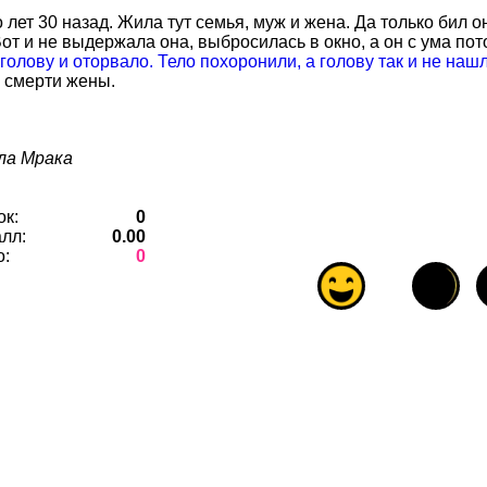
лет 30 назад. Жила тут семья, муж и жена. Да только бил он
Вот и не выдержала она, выбросилась в окно, а он с ума по
голову и оторвало. Тело похоронили, а голову так и не наш
ь смерти жены.
ла Мрака
ок:
0
лл:
0.00
о:
0