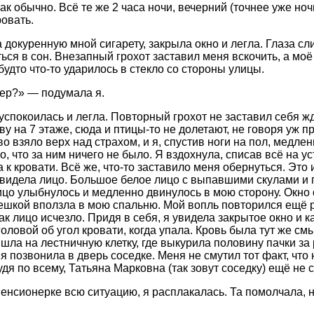
как обычно. Всё те же 2 часа ночи, вечерний (точнее уже но
овать.
 докуренную мной сигарету, закрыла окно и легла. Глаза сл
ься в сон. Внезапный грохот заставил меня вскочить, а моё
 будто что-то ударилось в стекло со стороны улицы.
ер?» — подумала я.
успокоилась и легла. Повторный грохот не заставил себя жда
у на 7 этаже, сюда и птицы-то не долетают, не говоря уж пр
 взяло верх над страхом, и я, спустив ноги на пол, медлен
, что за ним ничего не было. Я вздохнула, списав всё на у
 к кровати. Всё же, что-то заставило меня обернуться. Это
увидела лицо. Большое белое лицо с выпавшими скулами и 
ицо улыбнулось и медленно двинулось в мою сторону. Окно 
ешкой вползла в мою спальню. Мой вопль повторился ещё р
ак лицо исчезло. Придя в себя, я увидела закрытое окно и ка
оловой об угол кровати, когда упала. Кровь была тут же смы
ышла на лестничную клетку, где выкурила половину пачки за
 я позвонила в дверь соседке. Меня не смутил тот факт, что
дя по всему, Татьяна Марковна (так зовут соседку) ещё не 
енсионерке всю ситуацию, я расплакалась. Та помолчала, н