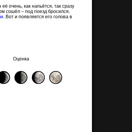
 её очень, как напьётся, так сразу
том сошёл – под поезд бросился.
ли
. Вот и появляется его голова в
Оценка