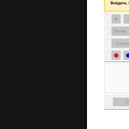
Войдите,
B
I
Вправо
Сноска