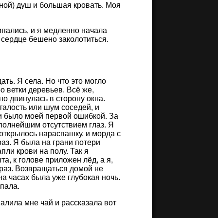
чной) душ и большая кровать. Моя
ипались, и я медленно начала
 сердце бешено заколотиться.
ть. Я села. Но что это могло
о ветки деревьев. Всё же,
но двинулась в сторону окна.
сталость или шум соседей, и
 и было моей первой ошибкой. За
полнейшим отсутствием глаз. Я
открылось нараспашку, и морда с
аз. Я была на грани потери
пли крови на полу. Так я
та, к голове приложен лёд, а я,
 раз. Возвращаться домой не
 на часах была уже глубокая ночь.
спала.
алила мне чай и рассказала вот