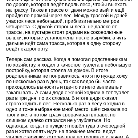
по дороге, которая ведёт вдоль леса, чтобы выехать
на трассу. Также к трассе от дачи можно выйти ещё
пройдя по прямой через лес. Между трассой и дачей
участок леса небольшой, приблизительно метров
четыреста. С другой стороны леса, не далеко от
трассы, на пустыре стоят рядами высоковольтные
вышки, которые установлены после вырубки, а чуть
дальше идёт сама трасса, которая в одну сторону
ведёт к аэропорту.
Теперь сам рассказ. Когда я помогал родственникам
по хозяйству, я ходил в качестве туалета в небольшую
постройку, которая стояла за домом. В итоге
родственникам не понравилось, что я по нужде хожу
по несколько раз в день, так как ведро бы часто
приходилось выносить и где-то из него выливать и
закапывать. А сами дядя с женой ходили в тот туалет
раз в три дня, по их словам. В итоге дядя сказал
строго ходить в лес. Несколько раз в лесу я ходил в
одно и тоже выбранное мной место, шёл сначала по
тропинке, а потом сразу сворачивал вправо, но
слишком далёко старался не углубляться. Но
однажды, когда по нужде я пошёл туда в очередной
раз и хотел опять идти на прежнее место, вдруг
увидел старушку, которая шла по тропинке к дачам. А