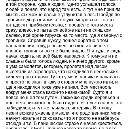
в той стороне, куда я ходил, где-то услышал голоса
людей и понял, что народ там есть. И тут мне пришла
мысль как можно дальше углубится в лес. Пройдя по
тропинке до развилки, а это уже метров на сто-сто
пятьдесят приблизительно, я прошёл с того места
сразу влево, но пытался всё же идти не слишком
далеко, всё ориентируясь на то место, где я свернул с
тропинки. Справив нужду, пошёл обратно в том
направлении, откуда вышел, но сколько ни шёл
вперёд, тропинки всё не было видно. Я и туда, и сюда
начал ходить, но всё было напрасно. К тому же и не
слышны были голоса людей, и ничего другого, кроме
шума самолётов, которые, пролетая над лесом,
вылетали из аэропорта, что находился в нескольких
километров от дачи. Тут-то у меня паника и началась,
я просто не знал, в какую сторону мне нужно идти, и
где я находился тоже уже не знал. Вся местность
вокруг меня стала какой-то незнакомой, будто я и
вовсе не шёл тем путём. Также же среди деревьев и
просвета никакого не было видно. Я только понял, что
заблудился, и тут же началась истерика. В голову
лезли всякие ужасные мысли, что родственники меня
начнут искать и психовать, что я просто не выберусь
отсюда и т.д. В паническом страхе я начал креститься,
обращаясь к Богу. Прошло какое-то время, но я всё