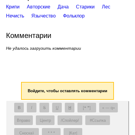
Крипи
Авторские
Дача
Старики
Лес
Нечисть
Язычество
Фольклор
Комментарии
Не удалось загрузить комментарии
Войдите, чтобы оставлять комментарии
B
I
S
U
H
[❝ ❞]
— q
Вправо
Центр
/Спойлер/
#Ссылка
Сноска
* * *
|Кат|
1