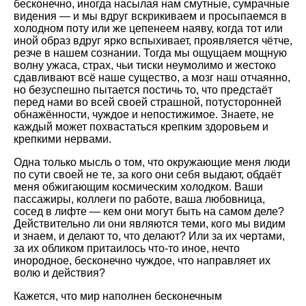
бесконечно, иногда насылая нам смутные, сумрачные
видения — и мы вдруг вскрикиваем и просыпаемся в
холодном поту или же цепенеем наяву, когда тот или
иной образ вдруг ярко вспыхивает, проявляется чётче,
резче в нашем сознании. Тогда мы ощущаем мощную
волну ужаса, страх, чьи тиски неумолимо и жестоко
сдавливают всё наше существо, а мозг наш отчаянно,
но безуспешно пытается постичь то, что предстаёт
перед нами во всей своей страшной, потусторонней
обнажённости, чуждое и непостижимое. Знаете, не
каждый может похвастаться крепким здоровьем и
крепкими нервами.
Одна только мысль о том, что окружающие меня люди
по сути своей не те, за кого они себя выдают, обдаёт
меня обжигающим космическим холодком. Ваши
пассажиры, коллеги по работе, ваша любовница,
сосед в лифте — кем они могут быть на самом деле?
Действительно ли они являются теми, кого мы видим
и знаем, и делают то, что делают? Или за их чертами,
за их обликом притаилось что-то иное, нечто
инородное, бесконечно чуждое, что направляет их
волю и действия?
Кажется, что мир наполнен бесконечным