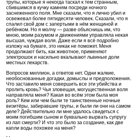
трупы, которые я некогда таскал к тем странным,
сбившимся в кучку камням посреди ночного
заснеженного поля. Мне сказали, что я лично убил и
освежевал более пятидесяти человек. Сказали, что я
спалил свой дом с запертыми в нём женщиной и
ребёнком. Но я молчу — разве объяснишь им, что
мною, моим разумом и движениями управляла некая
высшая, чуждая воля. Даже если я всё подробно
изложу на бумаге, это никак не поможет. Меня
продолжают бить, как животное, применяют
электрошок и насильно вкалывают львиные доли
местных лекарств.
Вопросов миллион, а ответов нет. Одни жалкие,
необоснованные догадки, домыслы и предположения.
Что заставило меня совершить все эти убийства и
пролить кровь? Чья зловещая, могущественная воля
направляла меня? Какая во всём этом была моя
роль? Кем или чем были те таинственные ночные
визитёры, забиравшие трупы, и были ли они на самом
деле? Действительно ли мне удалось свидеться с
моим погибшим сыном и буквально вырвать супругу
из лап смерти? И что это было за создание, как две
капли воды похожее на меня?