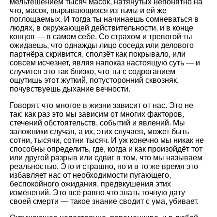
мельтешением тысяч масок, натянутых непонятно на
что, масок, вырывающихся из тьмы и ей же
поглощаемых. И тогда ты начинаешь сомневаться в
людях, в окружающей действительности, и в конце
концов — в самом себе. Со страхом и тревогой ты
ожидаешь, что однажды лицо соседа или делового
партнёра скривится, сползёт как покрывало, или
совсем исчезнет, являя напоказ настоящую суть — и
случится это так близко, что ты с содроганием
ощутишь этот жуткий, потусторонний сквозняк,
почувствуешь дыхание вечности.
Говорят, что многое в жизни зависит от нас. Это не
так: как раз это мы зависим от многих факторов,
стечений обстоятельств, событий и явлений. Мы
заложники случая, а их, этих случаев, может быть
сотни, тысячи, сотни тысяч. И уж конечно мы никак не
способны определить, где, когда и как произойдёт тот
или другой разрыв или сдвиг в том, что мы называем
реальностью. Это и страшно, но и в то же время это
избавляет нас от необходимости пугающего,
беспокойного ожидания, предвкушения этих
изменений. Это всё равно что знать точную дату
своей смерти — такое знание сводит с ума, убивает.