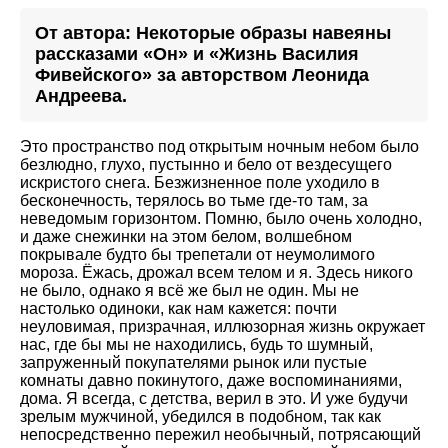
От автора: Некоторые образы навеяны
рассказами «Он» и «Жизнь Василия
Фивейского» за авторством Леонида
Андреева.
Это пространство под открытым ночным небом было
безлюдно, глухо, пустынно и бело от вездесущего
искристого снега. Безжизненное поле уходило в
бесконечность, терялось во тьме где-то там, за
неведомым горизонтом. Помню, было очень холодно,
и даже снежинки на этом белом, волшебном
покрывале будто бы трепетали от неумолимого
мороза. Ёжась, дрожал всем телом и я. Здесь никого
не было, однако я всё же был не один. Мы не
настолько одиноки, как нам кажется: почти
неуловимая, призрачная, иллюзорная жизнь окружает
нас, где бы мы не находились, будь то шумный,
запруженный покупателями рынок или пустые
комнаты давно покинутого, даже воспоминаниями,
дома. Я всегда, с детства, верил в это. И уже будучи
зрелым мужчиной, убедился в подобном, так как
непосредственно пережил необычный, потрясающий