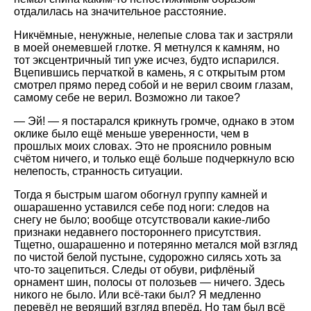
отдалилась на значительное расстояние.
Никчёмные, ненужные, нелепые слова так и застряли
в моей онемевшей глотке. Я метнулся к камням, но
тот эксцентричный тип уже исчез, будто испарился.
Вцепившись перчаткой в камень, я с открытым ртом
смотрел прямо перед собой и не верил своим глазам,
самому себе не верил. Возможно ли такое?
— Эй! — я постарался крикнуть громче, однако в этом
оклике было ещё меньше уверенности, чем в
прошлых моих словах. Это не прояснило ровным
счётом ничего, и только ещё больше подчеркнуло всю
нелепость, странность ситуации.
Тогда я быстрым шагом обогнул группу камней и
ошарашенно уставился себе под ноги: следов на
снегу не было; вообще отсутствовали какие-либо
признаки недавнего постороннего присутствия.
Тщетно, ошарашенно и потерянно метался мой взгляд
по чистой белой пустыне, судорожно силясь хоть за
что-то зацепиться. Следы от обуви, рифлёный
орнамент шин, полосы от полозьев — ничего. Здесь
никого не было. Или всё-таки был? Я медленно
перевёл не верящий взгляд вперёд. Но там был всё