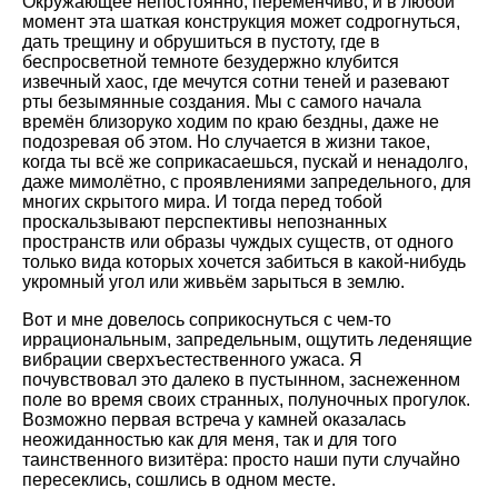
Окружающее непостоянно, переменчиво, и в любой
момент эта шаткая конструкция может содрогнуться,
дать трещину и обрушиться в пустоту, где в
беспросветной темноте безудержно клубится
извечный хаос, где мечутся сотни теней и разевают
рты безымянные создания. Мы с самого начала
времён близоруко ходим по краю бездны, даже не
подозревая об этом. Но случается в жизни такое,
когда ты всё же соприкасаешься, пускай и ненадолго,
даже мимолётно, с проявлениями запредельного, для
многих скрытого мира. И тогда перед тобой
проскальзывают перспективы непознанных
пространств или образы чуждых существ, от одного
только вида которых хочется забиться в какой-нибудь
укромный угол или живьём зарыться в землю.
Вот и мне довелось соприкоснуться с чем-то
иррациональным, запредельным, ощутить леденящие
вибрации сверхъестественного ужаса. Я
почувствовал это далеко в пустынном, заснеженном
поле во время своих странных, полуночных прогулок.
Возможно первая встреча у камней оказалась
неожиданностью как для меня, так и для того
таинственного визитёра: просто наши пути случайно
пересеклись, сошлись в одном месте.