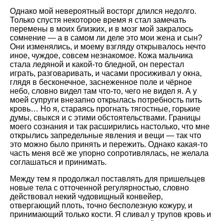
Однако мой невероятный восторг длился недолго.
Только спустя некоторое время я стал замечать
перемены в моих близких, и в мозг мой закралось
сомнение — а в самом ли деле это мои жена и сын?
Они изменялись, и моему взгляду открывалось нечто
иное, чуждое, совсем незнакомое. Кожа мальчика
стала ледяной и какой-то бледной, он перестал
играть, разговаривать, и часами просиживал у окна,
глядя в бесконечное, заснеженное поле и чёрное
небо, словно видел там что-то, чего не видел я. А у
моей супруги внезапно открылась потребность пить
кровь… Но я, стараясь прогнать тягостные, горькие
думы, свыкся и с этими обстоятельствами. Границы
моего сознания и так расширились настолько, что мне
открылись запредельные явления и вещи — так что
это можно было принять и пережить. Однако какая-то
часть меня всё же упорно сопротивлялась, не желала
соглашаться и принимать.
Между тем я продолжал поставлять для пришельцев
новые тела с отточенной регулярностью, словно
действовал некий чудовищный конвейер,
отвергающий плоть, точно бесполезную кожуру, и
принимающий только кости. Я сливал у трупов кровь и