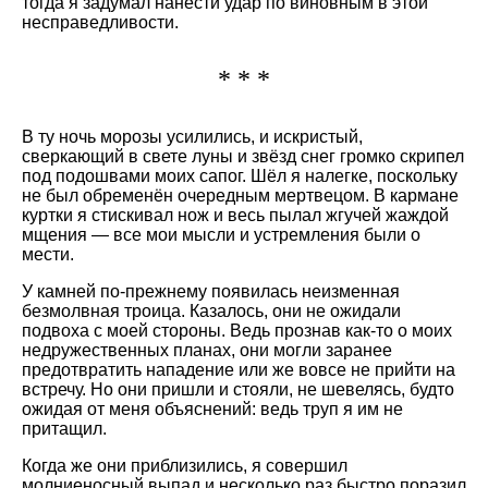
тогда я задумал нанести удар по виновным в этой
несправедливости.
* * *
В ту ночь морозы усилились, и искристый,
сверкающий в свете луны и звёзд снег громко скрипел
под подошвами моих сапог. Шёл я налегке, поскольку
не был обременён очередным мертвецом. В кармане
куртки я стискивал нож и весь пылал жгучей жаждой
мщения — все мои мысли и устремления были о
мести.
У камней по-прежнему появилась неизменная
безмолвная троица. Казалось, они не ожидали
подвоха с моей стороны. Ведь прознав как-то о моих
недружественных планах, они могли заранее
предотвратить нападение или же вовсе не прийти на
встречу. Но они пришли и стояли, не шевелясь, будто
ожидая от меня объяснений: ведь труп я им не
притащил.
Когда же они приблизились, я совершил
молниеносный выпад и несколько раз быстро поразил