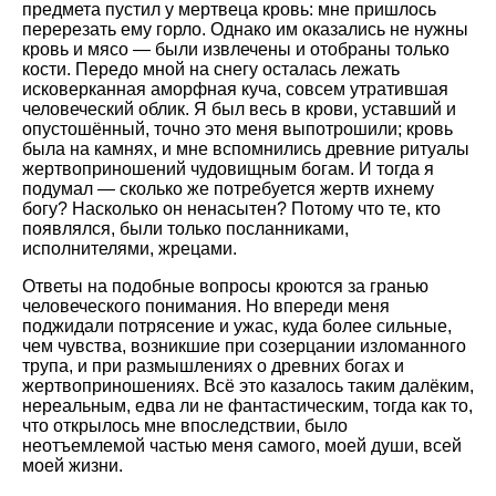
предмета пустил у мертвеца кровь: мне пришлось
перерезать ему горло. Однако им оказались не нужны
кровь и мясо — были извлечены и отобраны только
кости. Передо мной на снегу осталась лежать
исковерканная аморфная куча, совсем утратившая
человеческий облик. Я был весь в крови, уставший и
опустошённый, точно это меня выпотрошили; кровь
была на камнях, и мне вспомнились древние ритуалы
жертвоприношений чудовищным богам. И тогда я
подумал — сколько же потребуется жертв ихнему
богу? Насколько он ненасытен? Потому что те, кто
появлялся, были только посланниками,
исполнителями, жрецами.
Ответы на подобные вопросы кроются за гранью
человеческого понимания. Но впереди меня
поджидали потрясение и ужас, куда более сильные,
чем чувства, возникшие при созерцании изломанного
трупа, и при размышлениях о древних богах и
жертвоприношениях. Всё это казалось таким далёким,
нереальным, едва ли не фантастическим, тогда как то,
что открылось мне впоследствии, было
неотъемлемой частью меня самого, моей души, всей
моей жизни.