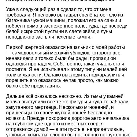
Уже в следующий раз я сделал то, что от меня
требовали. Я неловко вытащил спелёнатое тело из
багажника чужой машины, положил его на санки и
побрёл прямо в заснеженное поле, туда, где посреди
белой искристой пустыни в свете звёзд и луны
неподвижно застыли нелепые камни.
Первой жертвой оказался начальник с моей работы
— самодовольный мерзкий ублюдок, которого все
ненавидели и только были бы рады, пропади он
однажды пропадом. Собственно, такая участь его и
постигла. Я не испытывал к этому типу ни малейшей
толики жалости. Однако выследить, подкараулить и
порешить его оказалось не так просто, как можно
было себе представить.
Дальше всё оказалось несложно. Из тьмы у камней
молча выступили всё те же фигуры и куда-то забрали
закутанного мертвеца. Несколько мгновений, и
пришельцы со своей жуткой ношей бесследно
исчезли. Прежде похоронив дорогое авто начальника
на глубоком дне одного из местных озёр, я
отправился домой — в эти пустые, неприветливые,
угрюмые комнаты, словно бы постоянно погружённые