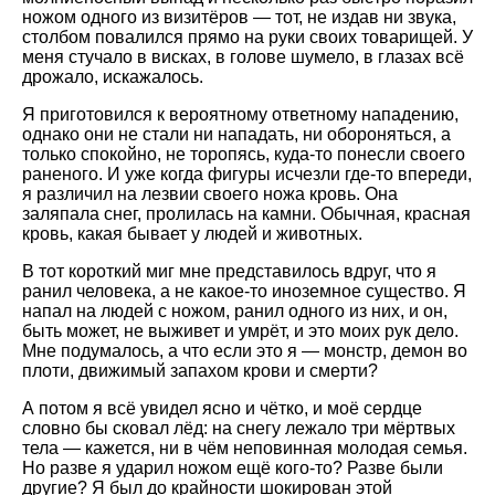
ножом одного из визитёров — тот, не издав ни звука,
столбом повалился прямо на руки своих товарищей. У
меня стучало в висках, в голове шумело, в глазах всё
дрожало, искажалось.
Я приготовился к вероятному ответному нападению,
однако они не стали ни нападать, ни обороняться, а
только спокойно, не торопясь, куда-то понесли своего
раненого. И уже когда фигуры исчезли где-то впереди,
я различил на лезвии своего ножа кровь. Она
заляпала снег, пролилась на камни. Обычная, красная
кровь, какая бывает у людей и животных.
В тот короткий миг мне представилось вдруг, что я
ранил человека, а не какое-то иноземное существо. Я
напал на людей с ножом, ранил одного из них, и он,
быть может, не выживет и умрёт, и это моих рук дело.
Мне подумалось, а что если это я — монстр, демон во
плоти, движимый запахом крови и смерти?
А потом я всё увидел ясно и чётко, и моё сердце
словно бы сковал лёд: на снегу лежало три мёртвых
тела — кажется, ни в чём неповинная молодая семья.
Но разве я ударил ножом ещё кого-то? Разве были
другие? Я был до крайности шокирован этой