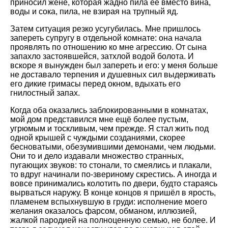
приносил жене, которая жадно пила её вместо вина,
воды и сока, пила, не взирая на трупный яд.
Затем ситуация резко усугубилась. Мне пришлось
запереть супругу в отдельной комнате: она начала
проявлять по отношению ко мне агрессию. От сына
запахло застоявшейся, затхлой водой болота. И
вскоре я вынужден был запереть и его: у меня больше
не доставало терпения и душевных сил выдерживать
его дикие гримасы перед окном, вдыхать его
гнилостный запах.
Когда оба оказались заблокированными в комнатах,
мой дом представился мне ещё более пустым,
угрюмым и тоскливым, чем прежде. Я стал жить под
одной крышей с чуждыми созданиями, скорее
бесноватыми, обезумившими демонами, чем людьми.
Они то и дело издавали множество странных,
пугающих звуков: то стонали, то смеялись и плакали,
то вдруг начинали по-звериному скрестись. А иногда и
вовсе принимались колотить по двери, будто стараясь
вырваться наружу. В конце концов я пришёл в ярость,
пламенем вспыхнувшую в груди: исполнение моего
желания оказалось фарсом, обманом, иллюзией,
жалкой пародией на полноценную семью, не более. И