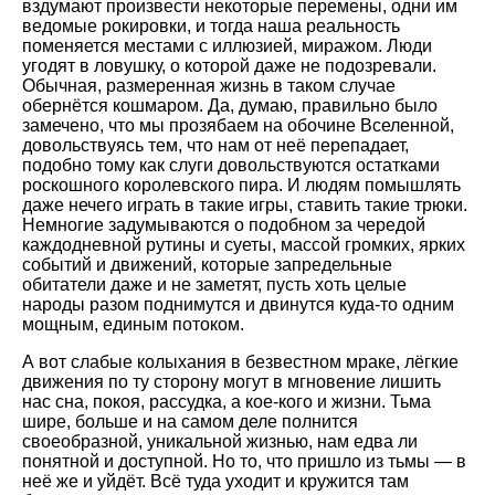
вздумают произвести некоторые перемены, одни им
ведомые рокировки, и тогда наша реальность
поменяется местами с иллюзией, миражом. Люди
угодят в ловушку, о которой даже не подозревали.
Обычная, размеренная жизнь в таком случае
обернётся кошмаром. Да, думаю, правильно было
замечено, что мы прозябаем на обочине Вселенной,
довольствуясь тем, что нам от неё перепадает,
подобно тому как слуги довольствуются остатками
роскошного королевского пира. И людям помышлять
даже нечего играть в такие игры, ставить такие трюки.
Немногие задумываются о подобном за чередой
каждодневной рутины и суеты, массой громких, ярких
событий и движений, которые запредельные
обитатели даже и не заметят, пусть хоть целые
народы разом поднимутся и двинутся куда-то одним
мощным, единым потоком.
А вот слабые колыхания в безвестном мраке, лёгкие
движения по ту сторону могут в мгновение лишить
нас сна, покоя, рассудка, а кое-кого и жизни. Тьма
шире, больше и на самом деле полнится
своеобразной, уникальной жизнью, нам едва ли
понятной и доступной. Но то, что пришло из тьмы — в
неё же и уйдёт. Всё туда уходит и кружится там