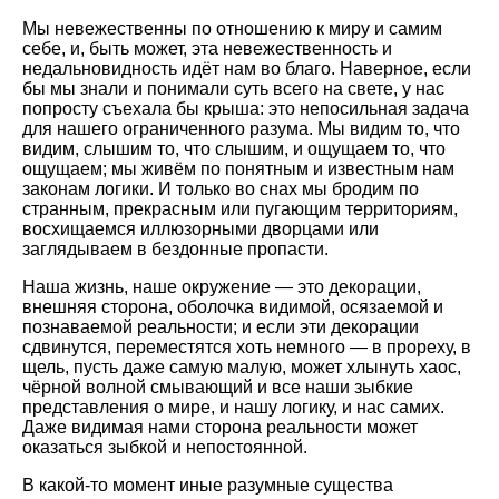
Мы невежественны по отношению к миру и самим
себе, и, быть может, эта невежественность и
недальновидность идёт нам во благо. Наверное, если
бы мы знали и понимали суть всего на свете, у нас
попросту съехала бы крыша: это непосильная задача
для нашего ограниченного разума. Мы видим то, что
видим, слышим то, что слышим, и ощущаем то, что
ощущаем; мы живём по понятным и известным нам
законам логики. И только во снах мы бродим по
странным, прекрасным или пугающим территориям,
восхищаемся иллюзорными дворцами или
заглядываем в бездонные пропасти.
Наша жизнь, наше окружение — это декорации,
внешняя сторона, оболочка видимой, осязаемой и
познаваемой реальности; и если эти декорации
сдвинутся, переместятся хоть немного — в прореху, в
щель, пусть даже самую малую, может хлынуть хаос,
чёрной волной смывающий и все наши зыбкие
представления о мире, и нашу логику, и нас самих.
Даже видимая нами сторона реальности может
оказаться зыбкой и непостоянной.
В какой-то момент иные разумные существа