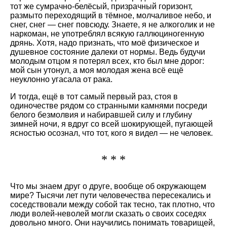
тот же сумрачно-белёсый, призрачный горизонт,
размыто переходящий в тёмное, молчаливое небо, и
снег, снег — снег повсюду. Знаете, я не алкоголик и не
наркоман, не употреблял всякую галлюциногенную
дрянь. Хотя, надо признать, что моё физическое и
душевное состояние далеки от нормы. Ведь будучи
молодым отцом я потерял всех, кто был мне дорог:
мой сын утонул, а моя молодая жена всё ещё
неуклонно угасала от рака.
И тогда, ещё в тот самый первый раз, стоя в
одиночестве рядом со странными камнями посреди
белого безмолвия и набиравшей силу и глубину
зимней ночи, я вдруг со всей шокирующей, пугающей
ясностью осознал, что тот, кого я видел — не человек.
* * *
Что мы знаем друг о друге, вообще об окружающем
мире? Тысячи лет пути человечества пересекались и
соседствовали между собой так тесно, так плотно, что
люди волей-неволей могли сказать о своих соседях
довольно много. Они научились понимать товарищей,