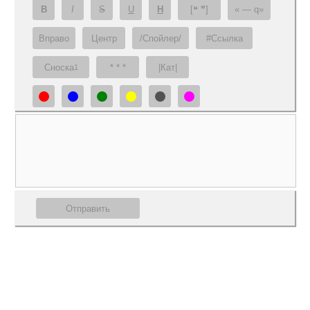
B
I
S
U
H
[❝ ❞]
— q
Вправо
Центр
/Спойлер/
#Ссылка
Сноска
* * *
|Кат|
1