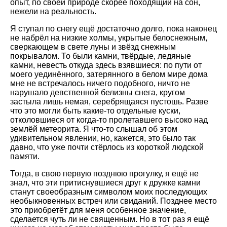
опыт, по своей природе скорее походящий на сон,
нежели на реальность.
Я ступал по снегу ещё достаточно долго, пока наконец
не набрёл на низкие холмы, укрытые белоснежным,
сверкающем в свете луны и звёзд снежным
покрывалом. То были камни, твёрдые, ледяные
камни, невесть откуда здесь взявшиеся: по пути от
моего уединённого, затерянного в белом мире дома
мне не встречалось ничего подобного, ничто не
нарушало девственной белизны снега, кругом
застыла лишь немая, серебрящаяся пустошь. Разве
что это могли быть какие-то отдельные куски,
отколовшиеся от когда-то пролетавшего высоко над
землёй метеорита. Я что-то слышал об этом
удивительном явлении, но, кажется, это было так
давно, что уже почти стёрлось из короткой людской
памяти.
Тогда, в свою первую позднюю прогулку, я ещё не
знал, что эти притиснувшиеся друг к дружке камни
станут своеобразным символом моих последующих
необыкновенных встреч или свиданий. Позднее место
это приобретёт для меня особенное значение,
сделается чуть ли не священным. Но в тот раз я ещё