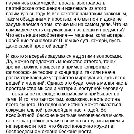
научились взаимодействовать, выстраивать
партнёрские отношения и извлекать из этого
взаимную выгоду. И всё кажется нам таким знакомым,
таким обыденным и простым, что мы почти даже не
задумываемся о том, кто же мы на самом деле. Что на
самом деле есть окружающие нас вещи и предметы?
Что есть наши изобретения — машины, компьютеры,
новейшие технологии? В чём же суть каждой, пусть
даже самой простой вещи?
И как-то я всерьёз задумался над этими вопросами.
Да, можно предложить множество ответов, точек
зрения, можно привести в пример конкретные
философские теории и концепции, так или иначе
рассматривающие устройство мироздания, суть всех
вещей и явлений. Однако это будет очень малая часть
пространства мысли и материи, доступной человеку
— остальное поглощено космосом и прибывает во
тьме. И то, что таится там, возможно, и есть истина
всего сущего. Но подобная истина может оказаться
сокрушительной, роковой для нас, людей. Во
всеобьятной, бесконечной тьме человеческая мысль
гаснет, как робкое пламя свечи на ветру: мы можем и
не перенести того, что безостановочно кружит в
беспредельном океане бесконечности.