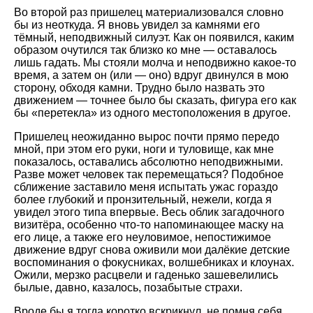
Во второй раз пришелец материализовался словно
бы из неоткуда. Я вновь увидел за камнями его
тёмный, неподвижный силуэт. Как он появился, каким
образом очутился так близко ко мне — оставалось
лишь гадать. Мы стояли молча и неподвижно какое-то
время, а затем он (или — оно) вдруг двинулся в мою
сторону, обходя камни. Трудно было назвать это
движением — точнее было бы сказать, фигура его как
бы «перетекла» из одного местоположения в другое.
Пришелец неожиданно вырос почти прямо передо
мной, при этом его руки, ноги и туловище, как мне
показалось, оставались абсолютно неподвижными.
Разве может человек так перемещаться? Подобное
сближение заставило меня испытать ужас гораздо
более глубокий и пронзительный, нежели, когда я
увидел этого типа впервые. Весь облик загадочного
визитёра, особенно что-то напоминающее маску на
его лице, а также его неуловимое, непостижимое
движение вдруг снова оживили мои далёкие детские
воспоминания о фокусниках, волшебниках и клоунах.
Ожили, мерзко расцвели и гаденько зашевелились
былые, давно, казалось, позабытые страхи.
Вроде бы я тогда коротко вскрикнул, не помня себя,