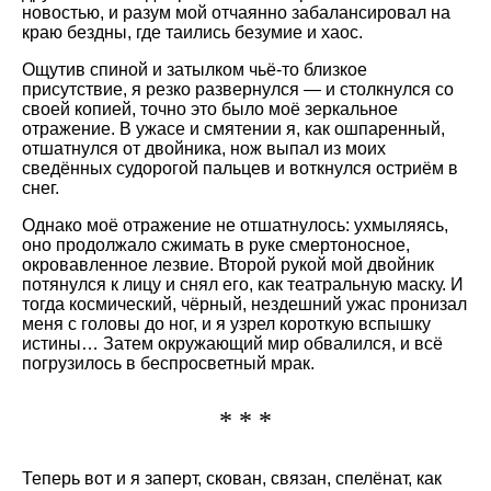
новостью, и разум мой отчаянно забалансировал на
краю бездны, где таились безумие и хаос.
Ощутив спиной и затылком чьё-то близкое
присутствие, я резко развернулся — и столкнулся со
своей копией, точно это было моё зеркальное
отражение. В ужасе и смятении я, как ошпаренный,
отшатнулся от двойника, нож выпал из моих
сведённых судорогой пальцев и воткнулся остриём в
снег.
Однако моё отражение не отшатнулось: ухмыляясь,
оно продолжало сжимать в руке смертоносное,
окровавленное лезвие. Второй рукой мой двойник
потянулся к лицу и снял его, как театральную маску. И
тогда космический, чёрный, нездешний ужас пронизал
меня с головы до ног, и я узрел короткую вспышку
истины… Затем окружающий мир обвалился, и всё
погрузилось в беспросветный мрак.
* * *
Теперь вот и я заперт, скован, связан, спелёнат, как