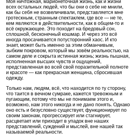
Моя ничтожная, марионеточная жизнь, как и жизни
всех остальных людей, что бы они о себе не мнили,
как бы себя не возвеличивали, представляется мне
гротескным, странным спектаклем, где все — не те,
кем являются в действительности, как в общем-то и
всё окружающее. Это походит на бредовый сон,
сплошной, бесконечный кошмар. И через это всё
иногда просачивается потусторонний хаос. И кто
знает, может быть именно за этим обманчивым,
зыбким покровом, который мы зовём реальностью, на
самом деле и сокрыта истинная жизнь; жизнь пышная,
исполненная высших чувств и ощущений,
представленная во всей свой поразительной полноте
и красоте — как прекрасная женщина, сбросившая
одежду.
Только нам, людям, всё, что находится по ту сторону,
что таится в вечном сумраке, кажется тревожным и
пугающим, потому что мы не понимаем этого и,
возможно, нам этого никогда и не дано понять. Однако
оно есть и безусловно существует, функционирует по
своим законам, прогрессирует или стагнирует,
расцветает или приходит в упадок вне наших
представлений, суждений и мыслей, вне нашей так
называемой реальности.