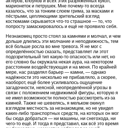
актёров, клоунов и всех этих разряженных кукол,
марионеток и петрушек. Мне почему-то всегда
казалось, что за тонким слоем грима, за масками и
пёстрыми, цепляющими зрительский взгляд
костюмами скрывается что-то страшное — то, что
попросту замаскировалось и ещё не проявило себя.
Незнакомец просто стоял за камнями и молчал, и чем
дольше длились эти молчание и неподвижность, тем
всё больше росла во мне тревога. Я не мог с
определённостью сказать, представляет ли этот
подозрительный тип какую-то опасность или нет, но
его словно бы окружала некая аура, на некотором
расстоянии воздействующая и на меня. По крайней
мере, нас разделял барьер — камни, — однако
надёжности это нисколько не прибавляло, а скорее,
наоборот, ещё более усиливалось ощущение
загадочности, неясной, неопределённой угрозы в
связи с положением недвижимой фигуры, которую я
не имел возможности полностью рассмотреть из-за
камней. Также не шевелясь, я мельком окинул
взглядом местность за незнакомцем, но не увидел
каких-либо транспортных средств, на которых он мог
бы сюда добраться — ни машины, ни снегохода, ни
чего-то ещё. И тогда я представил, как всё это время