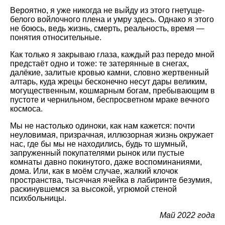
Вероятно, я уже никогда не выйду из этого гнетуще-
белого войлочного плена и умру здесь. Однако я этого
не боюсь, ведь жизнь, смерть, реальность, время —
понятия относительные.
Как только я закрываю глаза, каждый раз передо мной
предстаёт одно и тоже: те затерянные в снегах,
далёкие, залитые кровью камни, словно жертвенный
алтарь, куда жрецы бесконечно несут дары великим,
могущественным, кошмарным богам, пребывающим в
пустоте и чернильном, беспросветном мраке вечного
космоса.
Мы не настолько одиноки, как нам кажется: почти
неуловимая, призрачная, иллюзорная жизнь окружает
нас, где бы мы не находились, будь то шумный,
запруженный покупателями рынок или пустые
комнаты давно покинутого, даже воспоминаниями,
дома. Или, как в моём случае, жалкий клочок
пространства, тысячная ячейка в лабиринте безумия,
раскинувшемся за высокой, угрюмой стеной
психбольницы.
Май 2022 года