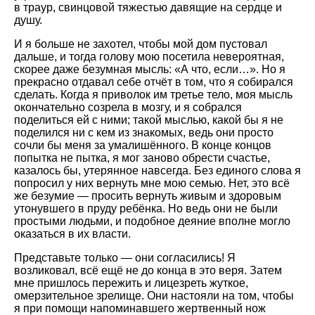
в траур, свинцовой тяжестью давящие на сердце и
душу.
И я больше не захотел, чтобы мой дом пустовал
дальше, и тогда голову мою посетила невероятная,
скорее даже безумная мысль: «А что, если…». Но я
прекрасно отдавал себе отчёт в том, что я собирался
сделать. Когда я приволок им третье тело, моя мысль
окончательно созрела в мозгу, и я собрался
поделиться ей с ними; такой мыслью, какой бы я не
поделился ни с кем из знакомых, ведь они просто
сочли бы меня за умалишённого. В конце концов
попытка не пытка, я мог заново обрести счастье,
казалось бы, утерянное навсегда. Без единого слова я
попросил у них вернуть мне мою семью. Нет, это всё
же безумие — просить вернуть живым и здоровым
утонувшего в пруду ребёнка. Но ведь они не были
простыми людьми, и подобное деяние вполне могло
оказаться в их власти.
Представьте только — они согласились! Я
возликовал, всё ещё не до конца в это веря. Затем
мне пришлось пережить и лицезреть жуткое,
омерзительное зрелище. Они настояли на том, чтобы
я при помощи напоминавшего жертвенный нож