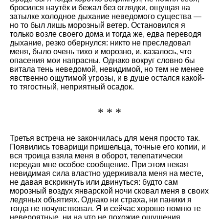
бросился наутёк и бежал без оглядки, ощущая на
затылке холодное дыхание неведомого существа —
но то был лишь морозный ветер. Остановился я
только возле своего дома и тогда же, едва переводя
дыхание, резко обернулся: никто не преследовал
меня, было очень тихо и морозно, и, казалось, что
опасения мои напрасны. Однако вокруг словно бы
витала тень неведомой, невидимой, но тем не менее
явственно ощутимой угрозы, и в душе остался какой-
то тягостный, неприятный осадок.
* * *
Третья встреча не закончилась для меня просто так.
Появились товарищи пришельца, точные его копии, и
вся троица взяла меня в оборот, телепатически
передав мне особое сообщение. При этом некая
невидимая сила властно удерживала меня на месте,
не давая вскрикнуть или двинуться: будто сам
морозный воздух январской ночи сковал меня в своих
ледяных объятиях. Однако ни страха, ни паники я
тогда не почувствовал. Я и сейчас хорошо помню те
невероятные, ни на что не похожие ощущения.