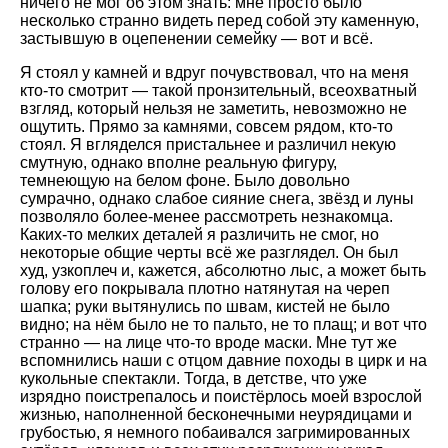
ничего не мог об этом знать: мне просто было
несколько странно видеть перед собой эту каменную,
застывшую в оцепенении семейку — вот и всё.
Я стоял у камней и вдруг почувствовал, что на меня
кто-то смотрит — такой пронзительный, всеохватный
взгляд, который нельзя не заметить, невозможно не
ощутить. Прямо за камнями, совсем рядом, кто-то
стоял. Я вгляделся пристальнее и различил некую
смутную, однако вполне реальную фигуру,
темнеющую на белом фоне. Было довольно
сумрачно, однако слабое сияние снега, звёзд и луны
позволяло более-менее рассмотреть незнакомца.
Каких-то мелких деталей я различить не смог, но
некоторые общие черты всё же разглядел. Он был
худ, узкоплеч и, кажется, абсолютно лыс, а может быть
голову его покрывала плотно натянутая на череп
шапка; руки вытянулись по швам, кистей не было
видно; на нём было не то пальто, не то плащ; и вот что
странно — на лице что-то вроде маски. Мне тут же
вспомнились наши с отцом давние походы в цирк и на
кукольные спектакли. Тогда, в детстве, что уже
изрядно поистрепалось и поистёрлось моей взрослой
жизнью, наполненной бесконечными неурядицами и
грубостью, я немного побаивался загримированных