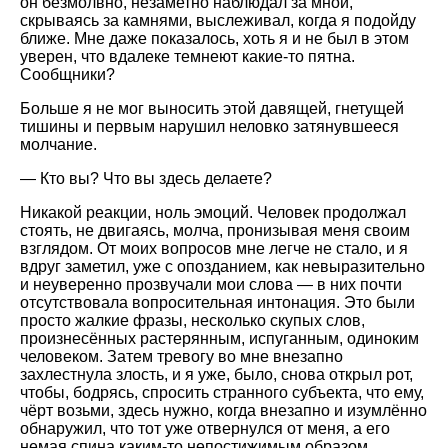
он безмолвно, незаметно наблюдал за мной,
скрываясь за камнями, выслеживал, когда я подойду
ближе. Мне даже показалось, хоть я и не был в этом
уверен, что вдалеке темнеют какие-то пятна.
Сообщники?
Больше я не мог выносить этой давящей, гнетущей
тишины и первым нарушил неловко затянувшееся
молчание.
— Кто вы? Что вы здесь делаете?
Никакой реакции, ноль эмоций. Человек продолжал
стоять, не двигаясь, молча, пронизывая меня своим
взглядом. От моих вопросов мне легче не стало, и я
вдруг заметил, уже с опозданием, как невыразительно
и неуверенно прозвучали мои слова — в них почти
отсутствовала вопросительная интонация. Это были
просто жалкие фразы, несколько скупых слов,
произнесённых растерянным, испуганным, одиноким
человеком. Затем тревогу во мне внезапно
захлестнула злость, и я уже, было, снова открыл рот,
чтобы, бодрясь, спросить странного субъекта, что ему,
чёрт возьми, здесь нужно, когда внезапно и изумлённо
обнаружил, что тот уже отвернулся от меня, а его
немая спина каким-то непостижимым образом