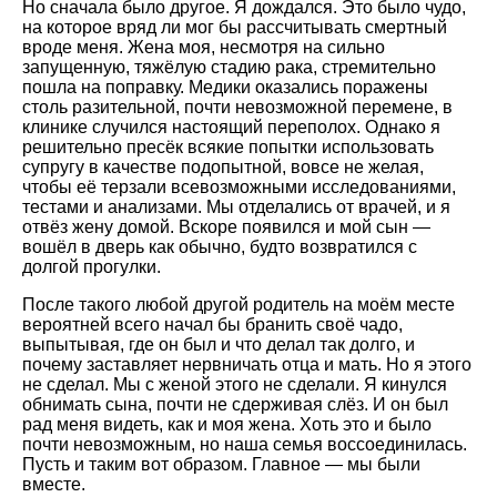
Но сначала было другое. Я дождался. Это было чудо,
на которое вряд ли мог бы рассчитывать смертный
вроде меня. Жена моя, несмотря на сильно
запущенную, тяжёлую стадию рака, стремительно
пошла на поправку. Медики оказались поражены
столь разительной, почти невозможной перемене, в
клинике случился настоящий переполох. Однако я
решительно пресёк всякие попытки использовать
супругу в качестве подопытной, вовсе не желая,
чтобы её терзали всевозможными исследованиями,
тестами и анализами. Мы отделались от врачей, и я
отвёз жену домой. Вскоре появился и мой сын —
вошёл в дверь как обычно, будто возвратился с
долгой прогулки.
После такого любой другой родитель на моём месте
вероятней всего начал бы бранить своё чадо,
выпытывая, где он был и что делал так долго, и
почему заставляет нервничать отца и мать. Но я этого
не сделал. Мы с женой этого не сделали. Я кинулся
обнимать сына, почти не сдерживая слёз. И он был
рад меня видеть, как и моя жена. Хоть это и было
почти невозможным, но наша семья воссоединилась.
Пусть и таким вот образом. Главное — мы были
вместе.