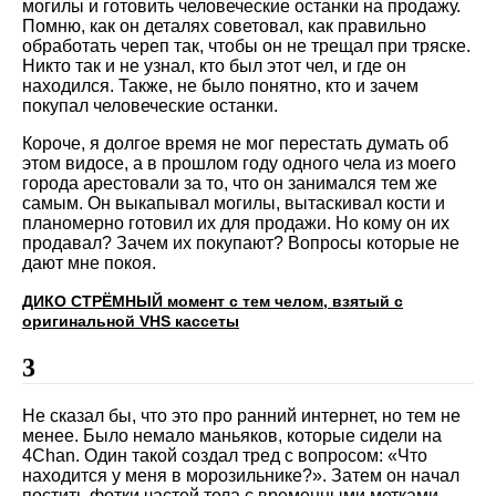
могилы и готовить человеческие останки на продажу.
Помню, как он деталях советовал, как правильно
обработать череп так, чтобы он не трещал при тряске.
Никто так и не узнал, кто был этот чел, и где он
находился. Также, не было понятно, кто и зачем
покупал человеческие останки.
Короче, я долгое время не мог перестать думать об
этом видосе, а в прошлом году одного чела из моего
города арестовали за то, что он занимался тем же
самым. Он выкапывал могилы, вытаскивал кости и
планомерно готовил их для продажи. Но кому он их
продавал? Зачем их покупают? Вопросы которые не
дают мне покоя.
ДИКО СТРЁМНЫЙ момент с тем челом, взятый с
оригинальной VHS кассеты
3
Не сказал бы, что это про ранний интернет, но тем не
менее. Было немало маньяков, которые сидели на
4Chan. Один такой создал тред с вопросом: «Что
находится у меня в морозильнике?». Затем он начал
постить фотки частей тела с временными метками,