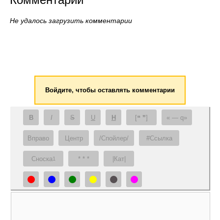
Не удалось загрузить комментарии
Войдите, чтобы оставлять комментарии
B
I
S
U
H
[❝ ❞]
— q
Вправо
Центр
/Спойлер/
#Ссылка
Сноска
* * *
|Кат|
1