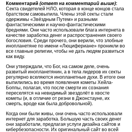
Комментарий
(ответ на комментарий выше)
:
Секта свидетелей НЛО, которая в конце концов стала
братством самовыпила. Члены этой секты стали
одержимы
Звёздным Путем
и разными
фантастическими и научно-фантастическими
бреднями. Они часто использовали блага интернета в
качестве заработка денег и распространения своего
богословия. Среди прочего, они верили, что злобные
инопланетяне по имени
Люцифериане
проникли во
все главные религии, чтобы не дать людям развиться
как виду.
Они утверждали, что Бог, на самом деле, очень
развитый инопланетянин, а в тела лидеров их секты
регулярно вселяются инопланетные духи. В итоге они
выпилились во время появления кометы Хейла-
Боппы, полагая, что после смерти их сознания
переселятся на невидимый звездолёт в хвосте
кометы (и, в отличие от резни в Джонстауне, их
смерть, вроде как была добровольной).
Когда они были живы, они очень часто использовали
интернет для заработка. Большую часть своих денег
они заработали, предлагая услуги дизайна сайтов и
кибербезопасности. Их оригинальный сайт во всей