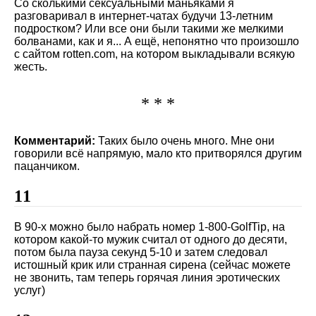
Со сколькими сексуальными маньяками я
разговаривал в интернет-чатах будучи 13-летним
подростком? Или все они были такими же мелкими
болванами, как и я... А ещё, непонятно что произошло
с сайтом rotten.com, на котором выкладывали всякую
жесть.
* * *
Комментарий:
Таких было очень много. Мне они
говорили всё напрямую, мало кто притворялся другим
пацанчиком.
11
В 90-х можно было набрать номер 1-800-GolfTip, на
котором какой-то мужик считал от одного до десяти,
потом была пауза секунд 5-10 и затем следовал
истошный крик или странная сирена (сейчас можете
не звонить, там теперь горячая линия эротических
услуг)