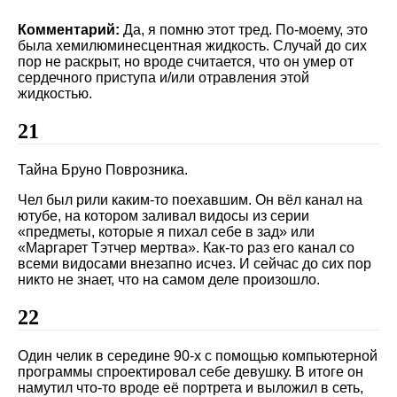
Комментарий:
Да, я помню этот тред. По-моему, это
была хемилюминесцентная жидкость. Случай до сих
пор не раскрыт, но вроде считается, что он умер от
сердечного приступа и/или отравления этой
жидкостью.
21
Тайна Бруно Поврозника.
Чел был рили каким-то поехавшим. Он вёл канал на
ютубе, на котором заливал видосы из серии
«предметы, которые я пихал себе в зад» или
«Маргарет Тэтчер мертва». Как-то раз его канал со
всеми видосами внезапно исчез. И сейчас до сих пор
никто не знает, что на самом деле произошло.
22
Один челик в середине 90-х с помощью компьютерной
программы спроектировал себе девушку. В итоге он
намутил что-то вроде её портрета и выложил в сеть,