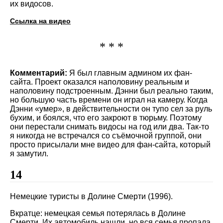
их видосов.
Ссылка на видео
* * *
Комментарий:
Я был главным админом их фан-
сайта. Проект оказался наполовину реальным и
наполовину подстроенным. Дэнни был реально таким,
но большую часть времени он играл на камеру. Когда
Дэнни
умер
, в действительности он тупо сел за руль
бухим, и боялся, что его закроют в тюрьму. Поэтому
они перестали снимать видосы на год или два. Так-то
я никогда не встречался со съёмочной группой, они
просто присылали мне видео для фан-сайта, который
я замутил.
14
Немецкие туристы в Долине Смерти (1996).
Вкратце: немецкая семья потерялась в Долине
Смерти. Их автомобиль нашли, но вся семья пропала