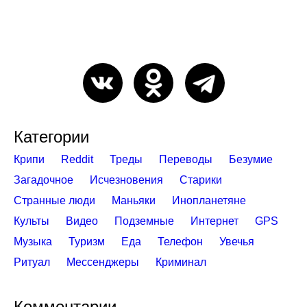
Категории
Крипи
Reddit
Треды
Переводы
Безумие
Загадочное
Исчезновения
Старики
Странные люди
Маньяки
Инопланетяне
Культы
Видео
Подземные
Интернет
GPS
Музыка
Туризм
Еда
Телефон
Увечья
Ритуал
Мессенджеры
Криминал
Комментарии