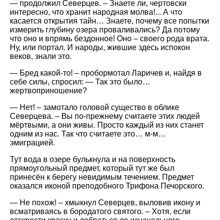
— продолжил Северцев. – Знаете ли, чертовски
интересно, что хранит народная молва!... А что
касается открытия тайн… Знаете, почему все попытки
измерить глубину озера проваливались? Да потому
что оно и впрямь бездонное! Оно – своего рода врата.
Ну, или портал. И народы, жившие здесь испокон
веков, знали это.
— Бред какой-то! – пробормотал Ларичев и, найдя в
себе силы, спросил: — Так это было…
жертвоприношение?
— Нет! – замотало головой существо в облике
Северцева. – Вы по-прежнему считаете этих людей
мёртвыми, а они живы. Просто каждый из них станет
одним из нас. Так что считаете это… м-м…
эмиграцией.
Тут вода в озере булькнула и на поверхность
прямоугольный предмет, который тут же был
принесён к берегу невидимым течением. Предмет
оказался иконой преподобного Трифона Печорского.
— Не похож! – хмыкнул Северцев, выловив икону и
всматриваясь в бородатого святого. – Хотя, если