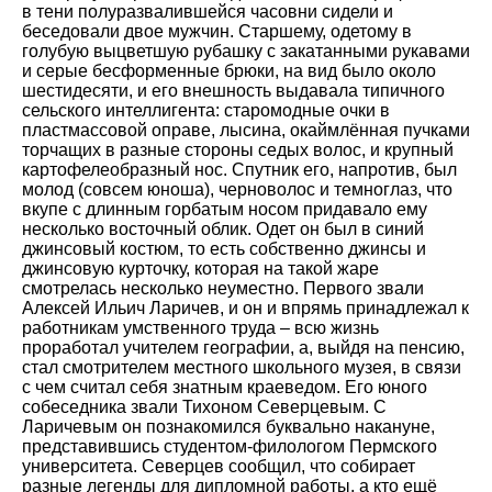
в тени полуразвалившейся часовни сидели и
беседовали двое мужчин. Старшему, одетому в
голубую выцветшую рубашку с закатанными рукавами
и серые бесформенные брюки, на вид было около
шестидесяти, и его внешность выдавала типичного
сельского интеллигента: старомодные очки в
пластмассовой оправе, лысина, окаймлённая пучками
торчащих в разные стороны седых волос, и крупный
картофелеобразный нос. Спутник его, напротив, был
молод (совсем юноша), черноволос и темноглаз, что
вкупе с длинным горбатым носом придавало ему
несколько восточный облик. Одет он был в синий
джинсовый костюм, то есть собственно джинсы и
джинсовую курточку, которая на такой жаре
смотрелась несколько неуместно. Первого звали
Алексей Ильич Ларичев, и он и впрямь принадлежал к
работникам умственного труда – всю жизнь
проработал учителем географии, а, выйдя на пенсию,
стал смотрителем местного школьного музея, в связи
с чем считал себя знатным краеведом. Его юного
собеседника звали Тихоном Северцевым. С
Ларичевым он познакомился буквально накануне,
представившись студентом-филологом Пермского
университета. Северцев сообщил, что собирает
разные легенды для дипломной работы, а кто ещё