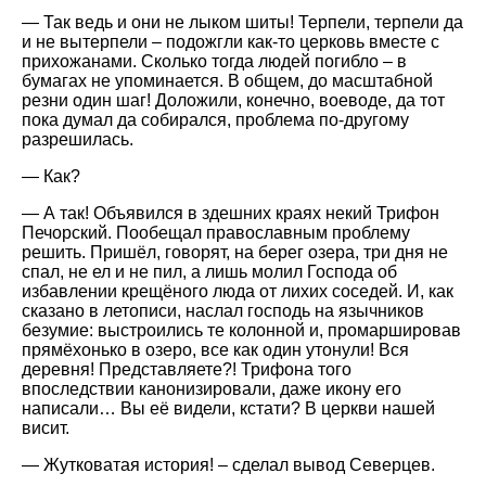
— Так ведь и они не лыком шиты! Терпели, терпели да
и не вытерпели – подожгли как-то церковь вместе с
прихожанами. Сколько тогда людей погибло – в
бумагах не упоминается. В общем, до масштабной
резни один шаг! Доложили, конечно, воеводе, да тот
пока думал да собирался, проблема по-другому
разрешилась.
— Как?
— А так! Объявился в здешних краях некий Трифон
Печорский. Пообещал православным проблему
решить. Пришёл, говорят, на берег озера, три дня не
спал, не ел и не пил, а лишь молил Господа об
избавлении крещёного люда от лихих соседей. И, как
сказано в летописи, наслал господь на язычников
безумие: выстроились те колонной и, промаршировав
прямёхонько в озеро, все как один утонули! Вся
деревня! Представляете?! Трифона того
впоследствии канонизировали, даже икону его
написали… Вы её видели, кстати? В церкви нашей
висит.
— Жутковатая история! – сделал вывод Северцев.