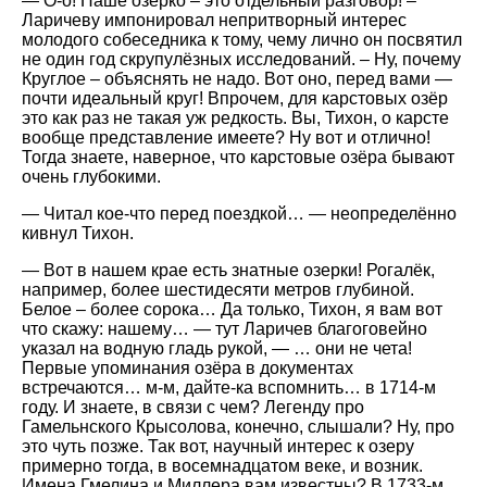
— О-о! Наше озерко – это отдельный разговор! –
Ларичеву импонировал непритворный интерес
молодого собеседника к тому, чему лично он посвятил
не один год скрупулёзных исследований. – Ну, почему
Круглое – объяснять не надо. Вот оно, перед вами —
почти идеальный круг! Впрочем, для карстовых озёр
это как раз не такая уж редкость. Вы, Тихон, о карсте
вообще представление имеете? Ну вот и отлично!
Тогда знаете, наверное, что карстовые озёра бывают
очень глубокими.
— Читал кое-что перед поездкой… — неопределённо
кивнул Тихон.
— Вот в нашем крае есть знатные озерки! Рогалёк,
например, более шестидесяти метров глубиной.
Белое – более сорока… Да только, Тихон, я вам вот
что скажу: нашему… — тут Ларичев благоговейно
указал на водную гладь рукой, — … они не чета!
Первые упоминания озёра в документах
встречаются… м-м, дайте-ка вспомнить… в 1714-м
году. И знаете, в связи с чем? Легенду про
Гамельнского Крысолова, конечно, слышали? Ну, про
это чуть позже. Так вот, научный интерес к озеру
примерно тогда, в восемнадцатом веке, и возник.
Имена Гмелина и Миллера вам известны? В 1733-м