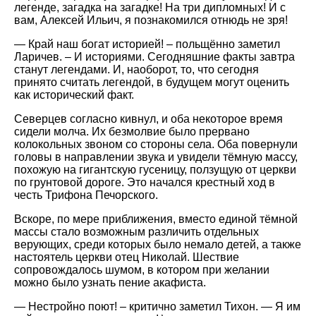
легенде, загадка на загадке! На три дипломных! И с
вам, Алексей Ильич, я познакомился отнюдь не зря!
— Край наш богат историей! – польщённо заметил
Ларичев. – И историями. Сегодняшние факты завтра
станут легендами. И, наоборот, то, что сегодня
принято считать легендой, в будущем могут оценить
как исторический факт.
Северцев согласно кивнул, и оба некоторое время
сидели молча. Их безмолвие было прервано
колокольных звоном со стороны села. Оба повернули
головы в направлении звука и увидели тёмную массу,
похожую на гигантскую гусеницу, ползущую от церкви
по грунтовой дороге. Это начался крестный ход в
честь Трифона Печорского.
Вскоре, по мере приближения, вместо единой тёмной
массы стало возможным различить отдельных
верующих, среди которых было немало детей, а также
настоятель церкви отец Николай. Шествие
сопровождалось шумом, в котором при желании
можно было узнать пение акафиста.
— Нестройно поют! – критично заметил Тихон. — Я им