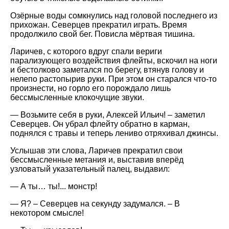
Озёрные воды сомкнулись над головой последнего из
прихожан. Северцев прекратил играть. Время
продолжило свой бег. Повисла мёртвая тишина.
Ларичев, с которого вдруг спали вериги
парализующего воздействия флейты, вскочил на ноги
и бестолково заметался по берегу, втянув голову и
нелепо растопырив руки. При этом он старался что-то
произнести, но горло его порождало лишь
бессмысленные клокочущие звуки.
— Возьмите себя в руки, Алексей Ильич! – заметил
Северцев. Он убрал флейту обратно в карман,
поднялся с травы и теперь лениво отряхивал джинсы.
Услышав эти слова, Ларичев прекратил свои
бессмысленные метания и, выставив вперёд
узловатый указательный палец, выдавил:
— А ты… ты!... монстр!
— Я? – Северцев на секунду задумался. – В
некотором смысле!