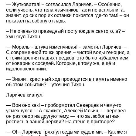
— Жутковатая! – согласился Ларичев. – Особенно,
если учесть, что тела язычников так и не всплыли, а,
значит, до сих пор их останки покоятся где-то там! – он
показал на озёрную гладь.
– Не очень-то праведный поступок для святого, а? –
хмыкнул Тихон.
— Мораль – штука изменчивая! – заметил Ларичев. –
С современной точки зрения – чистой воды геноцид, а
с точки зрения наших предков, это было избавлением
от коварных соседей. Которые, к тому же, ещё и
идолопоклонники.
— Значит, крестный ход проводится в память именно
об этом событии? – уточнил Тихон.
Ларичев кивнул.
— Вон оно как! – пробормотал Северцев и чему-то
усмехнулся. – А скажите, Алексей Ильич, — перевёл
он разговор на другую тему, — что за любопытная
роспись в вашей церкви? На стене в притворе?
— О! – Ларичев тряхнул седыми куделями. – Как же я