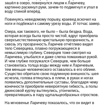
зашёл в озеро, повернулся лицом к Ларичеву,
картинно раскинул руки, зачем-то подмигнул и упал в
воду спиной вперёд.
Повинуясь неведомому порыву, краевед вскочил на
ноги и подбежал к самому урезу воды. И тотчас замер.
Озера, как такового, не было – была бездна. Вода,
которая всегда была просто чистой, вдруг приобрела
сверхъестественную кристальную прозрачность, и
сквозь эту прозрачность Ларичев отчётливо видел
тело Северцева, плавно погружающееся в
немыслимую глубину. Северцев тоже смотрел на
Ларичева, улыбался и даже слегка помахивал рукой.
И чем глубже погружался Северцев, чем больше
становилась толща воды между ним и Ларичевым,
тем меньше человеческого оставалось в его облике.
Существо обретало свою подлинную внешность: шея
исчезла, голова втянулась в плечи, в руках и ногах
появились дополнительные суставы, благодаря чему
конечности приобрели невероятную гибкость, а полы
джинсовой куртку вытянулись, утончились,
превратившись в пару щупальцеобразных отростков.
На мгновенье Ларичеву показалось, что он видит в