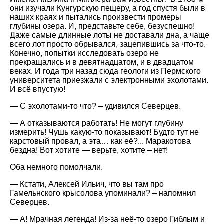
они изучали Кунгурскую пещеру, а год спустя были в
наших краях и пытались произвести промеры
глубины озера. И, представьте себе, безуспешно!
Даже самые длинные лоты не доставали дна, а чаще
всего лот просто обрывался, зацепившись за что-то.
Конечно, попытки исследовать озеро не
прекращались и в девятнадцатом, и в двадцатом
веках. И года три назад сюда геологи из Пермского
университета приезжали с электронными эхолотами.
И всё впустую!
— С эхолотами-то что? – удивился Северцев.
— А отказываются работать! Не могут глубину
измерить! Чушь какую-то показывают! Будто тут не
карстовый провал, а эта… как её?... Маракотова
бездна! Вот хотите — верьте, хотите – нет!
Оба немного помолчали.
— Кстати, Алексей Ильич, что вы там про
Гамельнского крысолова упоминали? – напомнил
Северцев.
— А! Мрачная легенда! Из-за неё-то озеро Гиблым и