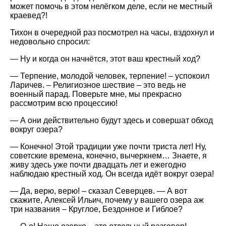
может помочь в этом нелёгком деле, если не местный
краевед?!
Тихон в очередной раз посмотрел на часы, вздохнул и
недовольно спросил:
— Ну и когда он начнётся, этот ваш крестный ход?
— Терпение, молодой человек, терпение! – успокоил
Ларичев. – Религиозное шествие – это ведь не
военный парад. Поверьте мне, мы прекрасно
рассмотрим всю процессию!
— А они действительно будут здесь и совершат обход
вокруг озера?
— Конечно! Этой традиции уже почти триста лет! Ну,
советские времена, конечно, вычеркнем… Знаете, я
живу здесь уже почти двадцать лет и ежегодно
наблюдаю крестный ход. Он всегда идёт вокруг озера!
— Да, верю, верю! – сказал Северцев. — А вот
скажите, Алексей Ильич, почему у вашего озера аж
три названия – Круглое, Бездонное и Гиблое?