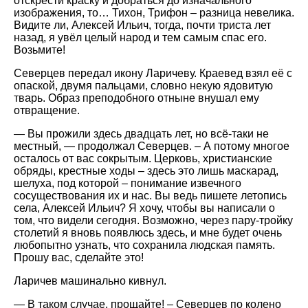
отскрести краску и добраться до изначального
изображения, то… Тихон, Трифон – разница невелика.
Видите ли, Алексей Ильич, тогда, почти триста лет
назад, я увёл целый народ и тем самым спас его.
Возьмите!
Северцев передал икону Ларичеву. Краевед взял её с
опаской, двумя пальцами, словно некую ядовитую
тварь. Образ преподобного отныне внушал ему
отвращение.
— Вы прожили здесь двадцать лет, но всё-таки не
местный, — продолжал Северцев. – А потому многое
осталось от вас сокрытым. Церковь, христианские
обряды, крестные ходы – здесь это лишь маскарад,
шелуха, под которой – понимание извечного
сосуществования их и нас. Вы ведь пишете летопись
села, Алексей Ильич? Я хочу, чтобы вы написали о
том, что видели сегодня. Возможно, через пару-тройку
столетий я вновь появлюсь здесь, и мне будет очень
любопытно узнать, что сохранила людская память.
Прошу вас, сделайте это!
Ларичев машинально кивнул.
— В таком случае, прощайте! – Северцев по колено