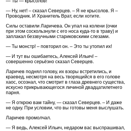
— Ты — крысолов!
— Ну, нет! – сказал Северцев. – Я не крысолов. Я –
Проводник. И Хранитель Врат, если хотите.
Силы оставили Ларичева. Он упал на колени (очки
при этом соскользнули с его носа куда-то в траву) и
заплакал беззвучными стариковскими слезами.
— Ты монстр! – повторил он. – Это ты утопил их!
— И тут вы ошибаетесь, Алексей Ильич! –
совершенно серьёзно сказал Северцев.
Ларичев поднял голову, их взоры встретились, и
краевед, несмотря на весь творящийся в его голове
хаос, осознал, что смотрит в глаза древнего существа,
искусно прикрывающегося личиной двадцатилетнего
парня.
— Я открою вам тайну, — сказал Северцев. – И даже
не одну. При условии, что вы готовы меня выслушать.
Ларичев промолчал.
— Я ведь, Алексей Ильич, недаром вас выспрашивал,