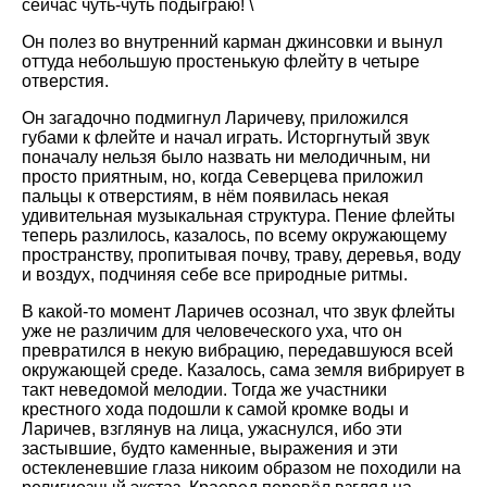
сейчас чуть-чуть подыграю! \
Он полез во внутренний карман джинсовки и вынул
оттуда небольшую простенькую флейту в четыре
отверстия.
Он загадочно подмигнул Ларичеву, приложился
губами к флейте и начал играть. Исторгнутый звук
поначалу нельзя было назвать ни мелодичным, ни
просто приятным, но, когда Северцева приложил
пальцы к отверстиям, в нём появилась некая
удивительная музыкальная структура. Пение флейты
теперь разлилось, казалось, по всему окружающему
пространству, пропитывая почву, траву, деревья, воду
и воздух, подчиняя себе все природные ритмы.
В какой-то момент Ларичев осознал, что звук флейты
уже не различим для человеческого уха, что он
превратился в некую вибрацию, передавшуюся всей
окружающей среде. Казалось, сама земля вибрирует в
такт неведомой мелодии. Тогда же участники
крестного хода подошли к самой кромке воды и
Ларичев, взглянув на лица, ужаснулся, ибо эти
застывшие, будто каменные, выражения и эти
остекленевшие глаза никоим образом не походили на