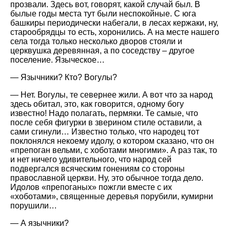
прозвали. Здесь вот, говорят, какой случай был. В
былые годы места тут были неспокойные. С юга
башкиры периодически набегали, в лесах кержаки, ну,
старообрядцы то есть, хоронились. А на месте нашего
села тогда только несколько дворов стояли и
церквушка деревянная, а по соседству – другое
поселение. Языческое…
— Язычники? Кто? Вогулы?
— Нет. Вогулы, те севернее жили. А вот что за народ
здесь обитал, это, как говорится, одному богу
известно! Надо полагать, пермяки. Те самые, что
после себя фигурки в зверином стиле оставили, а
сами сгинули… Известно только, что народец тот
поклонялся некоему идолу, о котором сказано, что он
«препоган вельми, с хоботами многими». А раз так, то
и нет ничего удивительного, что народ сей
подвергался всяческим гонениям со стороны
православной церкви. Ну, это обычное тогда дело.
Идолов «препоганых» пожгли вместе с их
«хоботами», священные деревья порубили, кумирни
порушили…
— А язычники?