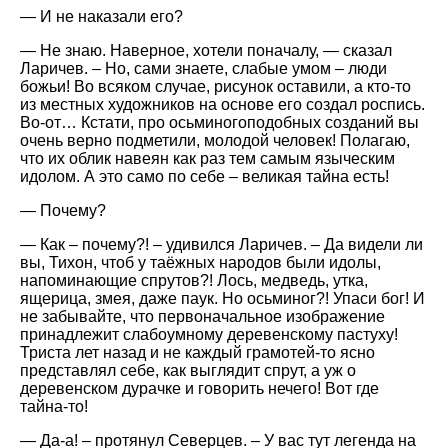
— И не наказали его?
— Не знаю. Наверное, хотели поначалу, — сказал
Ларичев. – Но, сами знаете, слабые умом – люди
божьи! Во всяком случае, рисунок оставили, а кто-то
из местных художников на основе его создал роспись.
Во-от… Кстати, про осьминогоподобных созданий вы
очень верно подметили, молодой человек! Полагаю,
что их облик навеян как раз тем самым языческим
идолом. А это само по себе – великая тайна есть!
— Почему?
— Как – почему?! – удивился Ларичев. – Да видели ли
вы, Тихон, чтоб у таёжных народов были идолы,
напоминающие спрутов?! Лось, медведь, утка,
ящерица, змея, даже паук. Но осьминог?! Упаси бог! И
не забывайте, что первоначальное изображение
принадлежит слабоумному деревенскому пастуху!
Триста лет назад и не каждый грамотей-то ясно
представлял себе, как выглядит спрут, а уж о
деревенском дурачке и говорить нечего! Вот где
тайна-то!
— Да-а! – протянул Северцев. – У вас тут легенда на