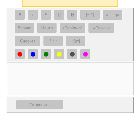
B
I
S
U
H
[❝ ❞]
— q
Вправо
Центр
/Спойлер/
#Ссылка
Сноска
* * *
|Кат|
1