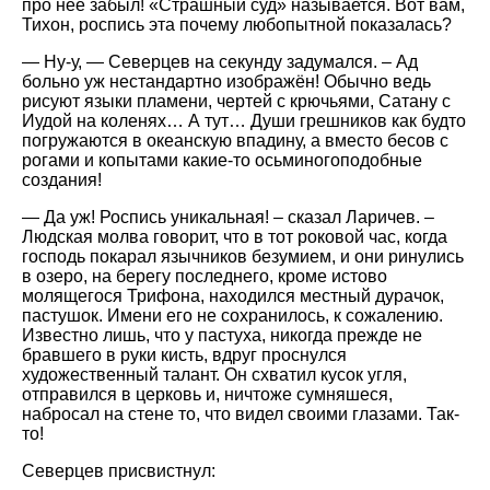
про неё забыл! «Страшный суд» называется. Вот вам,
Тихон, роспись эта почему любопытной показалась?
— Ну-у, — Северцев на секунду задумался. – Ад
больно уж нестандартно изображён! Обычно ведь
рисуют языки пламени, чертей с крючьями, Сатану с
Иудой на коленях… А тут… Души грешников как будто
погружаются в океанскую впадину, а вместо бесов с
рогами и копытами какие-то осьминогоподобные
создания!
— Да уж! Роспись уникальная! – сказал Ларичев. –
Людская молва говорит, что в тот роковой час, когда
господь покарал язычников безумием, и они ринулись
в озеро, на берегу последнего, кроме истово
молящегося Трифона, находился местный дурачок,
пастушок. Имени его не сохранилось, к сожалению.
Известно лишь, что у пастуха, никогда прежде не
бравшего в руки кисть, вдруг проснулся
художественный талант. Он схватил кусок угля,
отправился в церковь и, ничтоже сумняшеся,
набросал на стене то, что видел своими глазами. Так-
то!
Северцев присвистнул: