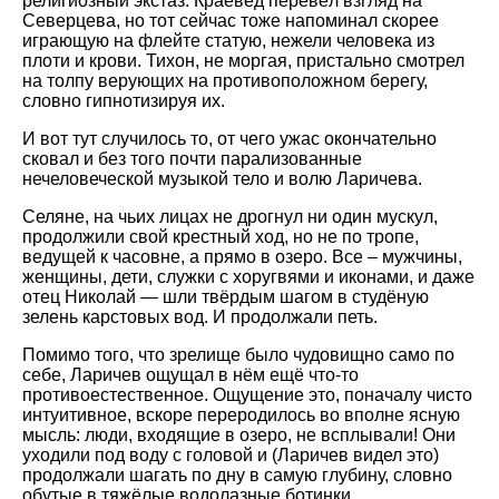
религиозный экстаз. Краевед перевёл взгляд на
Северцева, но тот сейчас тоже напоминал скорее
играющую на флейте статую, нежели человека из
плоти и крови. Тихон, не моргая, пристально смотрел
на толпу верующих на противоположном берегу,
словно гипнотизируя их.
И вот тут случилось то, от чего ужас окончательно
сковал и без того почти парализованные
нечеловеческой музыкой тело и волю Ларичева.
Селяне, на чьих лицах не дрогнул ни один мускул,
продолжили свой крестный ход, но не по тропе,
ведущей к часовне, а прямо в озеро. Все – мужчины,
женщины, дети, служки с хоругвями и иконами, и даже
отец Николай — шли твёрдым шагом в студёную
зелень карстовых вод. И продолжали петь.
Помимо того, что зрелище было чудовищно само по
себе, Ларичев ощущал в нём ещё что-то
противоестественное. Ощущение это, поначалу чисто
интуитивное, вскоре переродилось во вполне ясную
мысль: люди, входящие в озеро, не всплывали! Они
уходили под воду с головой и (Ларичев видел это)
продолжали шагать по дну в самую глубину, словно
обутые в тяжёлые водолазные ботинки.