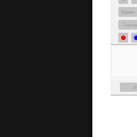
Вправо
Сноска