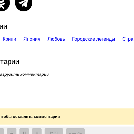
ии
Крипи
Япония
Любовь
Городские легенды
Стра
тарии
загрузить комментарии
 чтобы оставлять комментарии
S
U
H
[❝ ❞]
— q