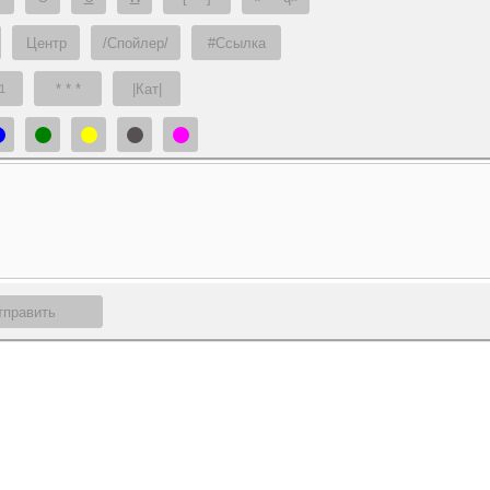
Центр
/Спойлер/
#Ссылка
* * *
|Кат|
1