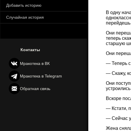
Добавить историю
В одну нач
Случайная история
одноклассн
перейдешь 
Они перешл
теперь ска
старшую шк
Контакты
Они перешл
— Теперь с
Мракотека в ВК
— Скажу, к
Мракотека в Telegram
Они поступ
устроились
Обратная связь
Вскоре пос
— Кстати, 
— Сейчас у
Жена сняла