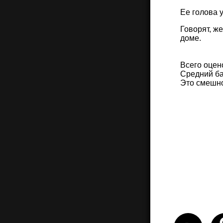
Ее голова 
Говорят, ж
доме.
Всего оцен
Средний ба
Это смешн