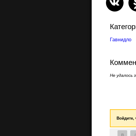
Категор
Гавнидло
Коммен
Не удалось 
Войдите,
B
I