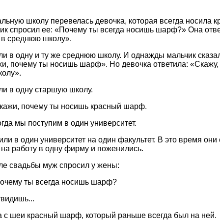
альную школу перевелась девочка, которая всегда носила к
ик спросил ее: «Почему ты всегда носишь шарф?» Она ответ
в среднюю школу».
и в одну и ту же среднюю школу. И однажды мальчик сказал
жи, почему ты носишь шарф». Но девочка ответила: «Скажу,
олу».
и в одну старшую школу.
кажи, почему ты носишь красный шарф.
огда мы поступим в один университет.
или в один университет на один факультет. В это время он
 на работу в одну фирму и поженились.
ле свадьбы муж спросил у жены:
почему ты всегда носишь шарф?
видишь...
 с шеи красный шарф, который раньше всегда был на ней.