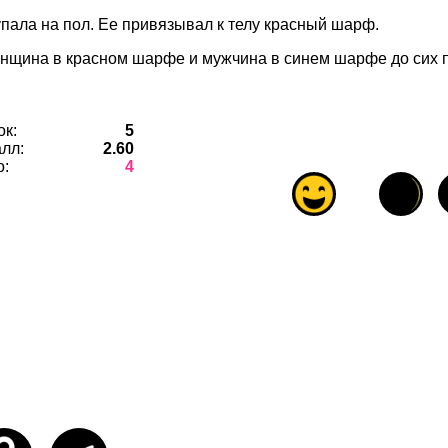
упала на пол. Ее привязывал к телу красный шарф.
енщина в красном шарфе и мужчина в синем шарфе до сих п
ок:
5
лл:
2.60
о:
4