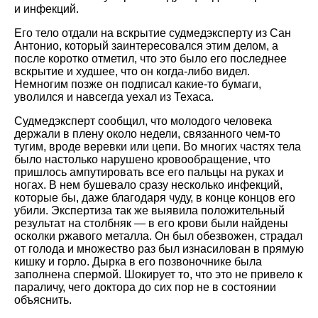
и инфекций.
Его тело отдали на вскрытие судмедэксперту из Сан
Антонио, который заинтересовался этим делом, а
после коротко отметил, что это было его последнее
вскрытие и худшее, что он когда-либо видел.
Немногим позже он подписал какие-то бумаги,
уволился и навсегда уехал из Техаса.
Судмедэксперт сообщил, что молодого человека
держали в плену около недели, связанного чем-то
тугим, вроде веревки или цепи. Во многих частях тела
было настолько нарушено кровообращение, что
пришлось ампутировать все его пальцы на руках и
ногах. В нем бушевало сразу несколько инфекций,
которые бы, даже благодаря чуду, в конце концов его
убили. Экспертиза так же выявила положительный
результат на столбняк — в его крови были найдены
осколки ржавого металла. Он был обезвожен, страдал
от голода и множество раз был изнасилован в прямую
кишку и горло. Дырка в его позвоночнике была
заполнена спермой. Шокирует то, что это не привело к
параличу, чего доктора до сих пор не в состоянии
объяснить.