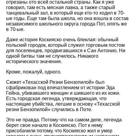
отрезаны ото всей остальной страны. Как я уже
говорил, там есть мясная лавка, а также старый
танцевальный зал, в который еще кто-то ходил в 70-
ые годы. Еще там была школа, но она вошла в состав
независимого школьного округа города Пот, опять же
в 70-ые.
Даже история Коскияско очень блеклая: обычный
польский городок, который служил торговым постом
для поселенцев, продвигавшихся к Сан Антонио. Ни
одной битвы там не случилось. Никакого
исторического значения.
Кроме, пожалуй, одного.
Сюжет «Техасской Резни Бензопилой» был
сфабрикован под впечатлением от истории Эда
Гейна, убивавшего женщин и шившего из их кожи.
Есть городская легенда, утверждающая, что
настоящие убийства, легшие в основу «Техасской
резни Бензопилой» случились в Поте.
Это не правда. Потому что на самом деле, легенда
берет свое начало в Коскияско. Пот к нему
присобачили потому, что Коскияско жил и умер