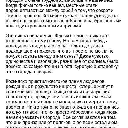
городом с очень труднопроизносимым названием.
Когда фильм только вышел, местные стали
перешептываться между собой о том, что секрет и
темное прошлое Коскияско украл Голливуд и сделал
из них слешер c семьей каннибалов и разбросанными
повсюду окровавленными трупами.
Это лишь совпадение. Фильм не имеет никакого
отношения к этому городу. Но вам когда-нибудь
доводилось видеть что-то настолько до ужаса
подходящее и похожее, что вы просто не могли не
почувствовать между этим связь? Даже чувство
одиночества и изоляции, разившее от фильма, было
похоже на самую что ни на есть суровую обстановку
этого города-призрака.
Коскияско приютил жестокое племя людоедов,
рожденных в результате инцеста, которые живут в
сельской местности; похищающих и насилующих
своих жертв, прежде чем съесть их живьем. Если
конечно жертвы сами не молили их о смерти к этому
времени. Никто точно не знает откуда они появились,
но слухи гласят, что их просто «бросили» когда люди
начали уезжать из города. Все соглашаются на том,
что они произошли от поляков, а во всем остальном
абсолютно неразумные люди, но это единственное