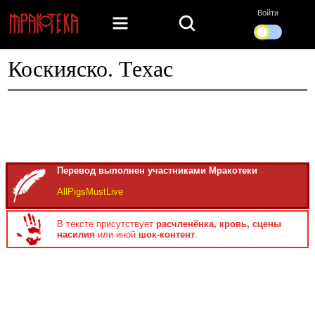
Войти
Коскияско. Техас
Перевод выполнен участниками Мракотеки
AllPigsMustLive
В тексте присутствует
расчленёнка, кровь, сцены
насилия
или иной
шок-контент
.