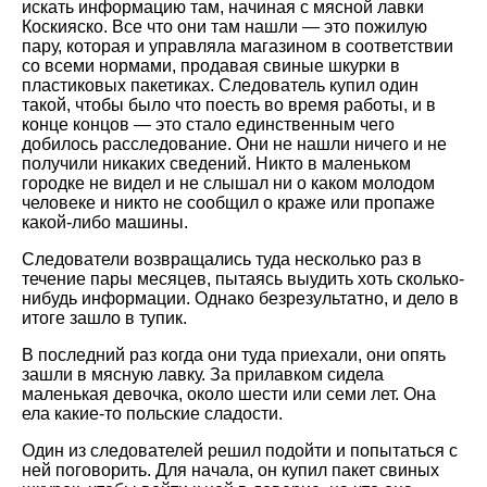
искать информацию там, начиная с мясной лавки
Коскияско. Все что они там нашли — это пожилую
пару, которая и управляла магазином в соответствии
со всеми нормами, продавая свиные шкурки в
пластиковых пакетиках. Следователь купил один
такой, чтобы было что поесть во время работы, и в
конце концов — это стало единственным чего
добилось расследование. Они не нашли ничего и не
получили никаких сведений. Никто в маленьком
городке не видел и не слышал ни о каком молодом
человеке и никто не сообщил о краже или пропаже
какой-либо машины.
Следователи возвращались туда несколько раз в
течение пары месяцев, пытаясь выудить хоть сколько-
нибудь информации. Однако безрезультатно, и дело в
итоге зашло в тупик.
В последний раз когда они туда приехали, они опять
зашли в мясную лавку. За прилавком сидела
маленькая девочка, около шести или семи лет. Она
ела какие-то польские сладости.
Один из следователей решил подойти и попытаться с
ней поговорить. Для начала, он купил пакет свиных