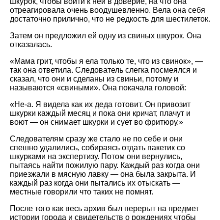
шкурок, чтобы войти к ней в доверие, на что она
отреагировала очень воодушевленно. Вела она себя
достаточно прилично, что не редкость для шестилеток.
Затем он предложил ей одну из свиных шкурок. Она
отказалась.
«Мама грит, чтобы я ела только те, что из свинок», —
так она ответила. Следователь слегка посмеялся и
сказал, что они и сделаны из свиньи, потому и
называются «свиными». Она покачала головой:
«Не-а. Я видела как их деда готовит. Он привозит
шкурки каждый месяц и пока они кричат, плачут и
воют — он снимает шкурки и сует во фритюру.»
Следователям сразу же стало не по себе и они
спешно удалились, собираясь отдать пакетик со
шкурками на экспертизу. Потом они вернулись,
пытаясь найти пожилую пару. Каждый раз когда они
приезжали в мясную лавку — она была закрыта. И
каждый раз когда они пытались их отыскать —
местные говорили что таких не помнят.
После того как весь архив был перерыт на предмет
истории города и свидетельств о рождениях чтобы