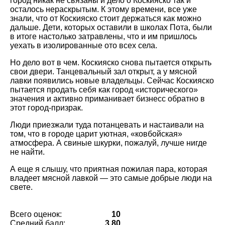
город никак не связаны и дело о Коскияско так и
осталось нераскрытым. К этому времени, все уже
знали, что от Коскияско стоит держаться как можно
дальше. Дети, которых оставили в школах Пота, были
в итоге настолько затравлены, что и им пришлось
уехать в изолированные ото всех села.
Но дело вот в чем. Коскияско снова пытается открыть
свои двери. Танцевальный зал открыт, а у мясной
лавки появились новые владельцы. Сейчас Коскияско
пытается продать себя как город «исторического»
значения и активно приманивает бизнесс обратно в
этот город-призрак.
Люди приезжали туда потанцевать и настаивали на
том, что в городе царит уютная, «ковбойская»
атмосфера. А свиные шкурки, пожалуй, лучше нигде
не найти.
А еще я слышу, что приятная пожилая пара, которая
владеет мясной лавкой — это самые добрые люди на
свете.
Всего оценок:
10
Средний балл:
3.80