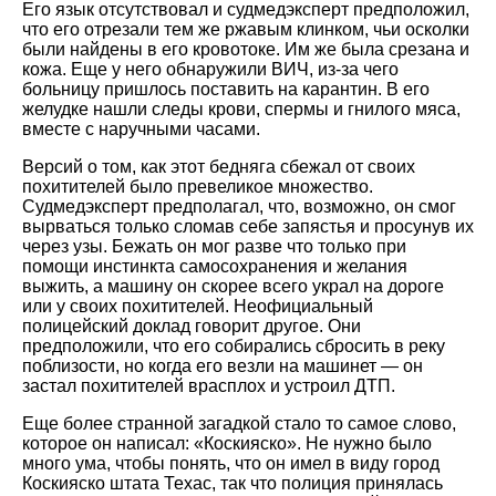
Его язык отсутствовал и судмедэксперт предположил,
что его отрезали тем же ржавым клинком, чьи осколки
были найдены в его кровотоке. Им же была срезана и
кожа. Еще у него обнаружили ВИЧ, из-за чего
больницу пришлось поставить на карантин. В его
желудке нашли следы крови, спермы и гнилого мяса,
вместе с наручными часами.
Версий о том, как этот бедняга сбежал от своих
похитителей было превеликое множество.
Судмедэксперт предполагал, что, возможно, он смог
вырваться только сломав себе запястья и просунув их
через узы. Бежать он мог разве что только при
помощи инстинкта самосохранения и желания
выжить, а машину он скорее всего украл на дороге
или у своих похитителей. Неофициальный
полицейский доклад говорит другое. Они
предположили, что его собирались сбросить в реку
поблизости, но когда его везли на машинет — он
застал похитителей врасплох и устроил ДТП.
Еще более странной загадкой стало то самое слово,
которое он написал: «Коскияско». Не нужно было
много ума, чтобы понять, что он имел в виду город
Коскияско штата Техас, так что полиция принялась