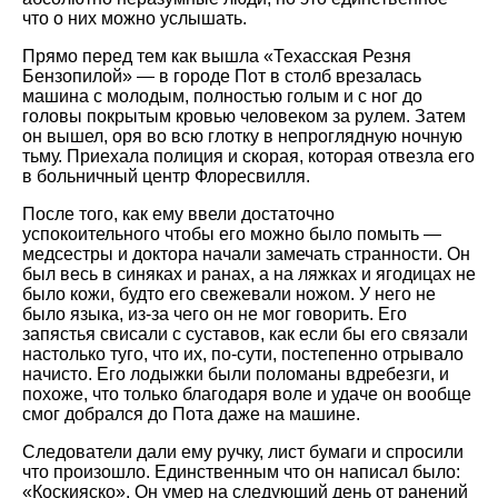
что о них можно услышать.
Прямо перед тем как вышла «Техасская Резня
Бензопилой» — в городе Пот в столб врезалась
машина с молодым, полностью голым и с ног до
головы покрытым кровью человеком за рулем. Затем
он вышел, оря во всю глотку в непроглядную ночную
тьму. Приехала полиция и скорая, которая отвезла его
в больничный центр Флоресвилля.
После того, как ему ввели достаточно
успокоительного чтобы его можно было помыть —
медсестры и доктора начали замечать странности. Он
был весь в синяках и ранах, а на ляжках и ягодицах не
было кожи, будто его свежевали ножом. У него не
было языка, из-за чего он не мог говорить. Его
запястья свисали с суставов, как если бы его связали
настолько туго, что их, по-сути, постепенно отрывало
начисто. Его лодыжки были поломаны вдребезги, и
похоже, что только благодаря воле и удаче он вообще
смог добрался до Пота даже на машине.
Следователи дали ему ручку, лист бумаги и спросили
что произошло. Единственным что он написал было:
«Коскияско». Он умер на следующий день от ранений