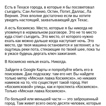
Есть в Техасе города, в которые я бы посоветовал
съездить: Сан Антонио, Остин, Потит, Даллас, Ла
Верния. Этих вполне достаточно если вы хотите
увидеть настоящий, захватывающий дух Техас.
А есть Коскияско. Место, которые я бы никогда не
упомянул в нормальном разговоре. Это не то место
куда стоит съездить. Это место, от которого нужно
ехать как можно дальше когда наступает ночь. Это
место, где твоя машина остановится и заглохнет, а ты
ощутишь реки пота, стекающие по твоей шее, пока ты
в ужасе будешь дергать ключ зажигания.
В Коскияско нельзя ехать. Никогда.
Зайдите в Google Карты и попробуйте вбить его в
поисковик. Даю подсказку: там его нет. Вы найдете
только метку «Мясная лавка Коскияско», но никаких
намеков на то, что существует такой город. Нет
«Коскиясковой» улицы, как и проспекта «Коскияско».
Только «Мясная лавка Коскияско».
По большей или меньшей части — это заброшенный
город. Там живет всего около десяти человек, которые