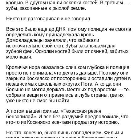
кровью. В другом нашли осколки костей. В третьем —
зубы, закопанные в рыхлой земле.
Никто не разговаривал и не говорил.
Все это было еще до ДНК, поэтому полиция не смогла
определить кому принадлежала кровь.
Домовладельцы заявляли, что забивали
исключительно свой скот. Зубы закапывали для
зубной феи. Осколки костей были от свиней, забитых
молотками.
Кроличья нора оказалась слишком глубока и полиция
просто не понимала что делать дальше. Поэтому они
закрыли Коскияско от посторонних и оставили детей в
независимых школьных округах Пота. А когда они
больше не могли держать местных под арестом — те
собрали вещи и отправились вглубь страны, где их
уже никто не смог бы найти.
А потом вышел фильм. «Техасская резня
бензопилой». И все без раздумий предположили, что
кто-то из Коскияско все-таки продал эту историю.
Но это, конечно, было лишь совпадением. Фильм и