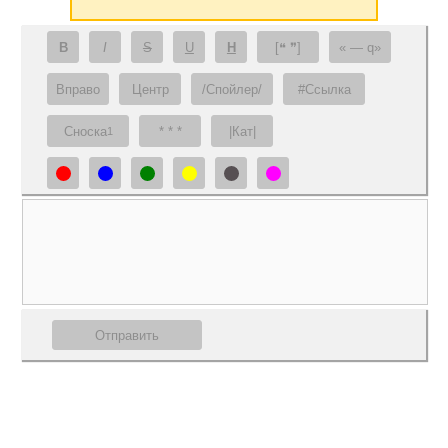
B
I
S
U
H
[❝ ❞]
— q
Вправо
Центр
/Спойлер/
#Ссылка
Сноска
* * *
|Кат|
1