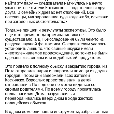
найти эту пару — следователи наткнулись на нечто
ужасное: все жители Коскияско — родственники друг
друга. В семейных древах нет отклонений. Все
поселенцы, мигрировавшие туда когда-либо, исчезали
при загадочных обстоятельствах.
Тогда же пришли и результаты экспертизы. Это было
еще в то время, когда криминалистики не
существовало, а ДНК-исследования были чем-то из
раздела научной фантастики. Следователям удалось
установить лишь то, что свиные шкурки имели
«неотслеживаемое происхождение, но точно не были
сделаны из свинины или подобных ей продуктов».
Это привело к полному обыску и закрытию города. Из
Пота отправили наряд и попросили помощи из других
городов, чтобы они задержали всех жителей
Коскияско. Взрослых аррестовывали, а детей
отправляли в Пот, где они не могли видеться со
своими родителями. По всему городу прокатилась
волна насилия. Дома разрушались и
переворачивались вверх дном в ходе жестких
полицейских обысков.
В одном доме они нашли инструменты, забрызганные